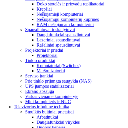
Doko stotelės ir prievadų replikatoriai
Krepšiai
Nešiojamieji kompiuteriai
Nešiojamųjų kompiuterių kuprinės
RAM nešiojamam kompiuteriui
Spausdintuvai ir skaitytuvai
Daugiafunkciai spausdintuvai
Lazeriniai spausdintuvai
Rašaliniai spausdintuvai
Projektoriai ir priedai
Projektoriai
Tinklo produktai
Komutatoriai (Switches)
Maršrutizatoriai
Serviso įrankiai
Prie tinklo prijungta saugykla (NAS)
UPS įtampos stabilizatoriai
Ekrano apsauga
Viskas viename kompiuteryje
Mini kompiuteris ir NUC
Televizorius ir buitinė technika
Smulkūs buitiniai prietaisai
Arbatinukai
Daugiafunkciai viryklės
Duonos kepėjai