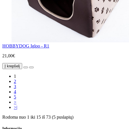
HOBBYDOG Igloo - R1
21,00€
Į krepšelį
1
2
3
4
5
>
>|
Rodoma nuo 1 iki 15 iš 73 (5 puslapių)
Informacija