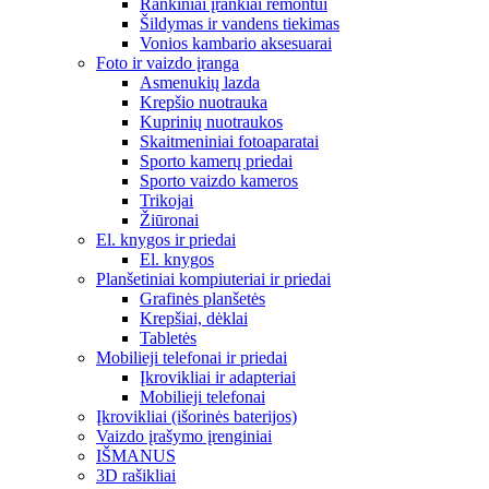
Rankiniai įrankiai remontui
Šildymas ir vandens tiekimas
Vonios kambario aksesuarai
Foto ir vaizdo įranga
Asmenukių lazda
Krepšio nuotrauka
Kuprinių nuotraukos
Skaitmeniniai fotoaparatai
Sporto kamerų priedai
Sporto vaizdo kameros
Trikojai
Žiūronai
El. knygos ir priedai
El. knygos
Planšetiniai kompiuteriai ir priedai
Grafinės planšetės
Krepšiai, dėklai
Tabletės
Mobilieji telefonai ir priedai
Įkrovikliai ir adapteriai
Mobilieji telefonai
Įkrovikliai (išorinės baterijos)
Vaizdo įrašymo įrenginiai
IŠMANUS
3D rašikliai