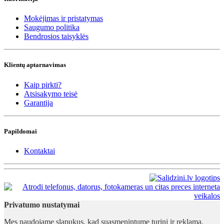
Mokėjimas ir pristatymas
Saugumo politika
Bendrosios taisyklės
Klientų aptarnavimas
Kaip pirkti?
Atsisakymo teisė
Garantija
Papildomai
Kontaktai
Privatumo nustatymai
Mes naudojame slapukus, kad suasmenintume turinį ir reklamą,