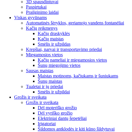
3D spausdintuvai
Paspirtukai
Prailginimo laidai
Viskas gyvūnams
Automatinės šėryklos, geriamojo vandens fontanėliai
Kačių reikmenys
Kačių draskyklės
Kačių maistas
Smėlis ir užpildas
Krepšiai, narvai ir transportavimo priedai
Miegamosios vietos
Kačių nameliai ir miegamosios vietos
Šunų miegojimo vietos
Sausas maistas
Maistas motinoms, kačiukams ir šuniukams
Šunų maistas
Tualetai ir jų priedai
Smėlis ir užpildai
Grožis ir sveikata
Grožis ir sveikata
Dėl moteriško grožio
Dėl vyriško grožio
Elektriniai dantų šepetėliai
Irigatoriai
Šildomos antklodės ir kiti kūno šildytuvai