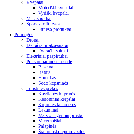
Kvepalai
Moteriški kvepalai
Vyriški kvepalai
Masažuokliai
Sportas ir fitnesas
Fitneso produktai
Pramogos
Dronai
Dviračiai ir aksesuarai
Dviračių šalmai
Elektriniai paspirtukai
Poilsiui namuose ir sode
Baseinai
Batutai
Hamakas
Sodo kepsninės
Turistinės prekės
Kasdienės kuprinės
Kelioniniai krepšiai
Kuprinės kelionėms
Lagaminai
Maisto ir gėrimų priedai
Miegmaišiai
Palapinės
Šiaurietiško ėjimo lazdos