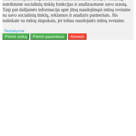
suteiktume socialinių tinklų funkcijas ir analizuotume savo srautą.
Taip pat dalijamės informacija apie jūsų naudojimąsi mūsų svetaine
su savo socialinių tinklų, reklamos ir analizės partneriais. Jūs
sutinkate su mūsų slapukais, jei toliau naudojatės mūsų svetaine.
Nustatymai
Reklama
Priimti viską
Priimti pasirinktus
Atmesti
Naudotojo duomenys
Reklamos personalizavimas
Analitika
Funkcionalumas
Personalizavimas
Saugumas
Privacy Policy