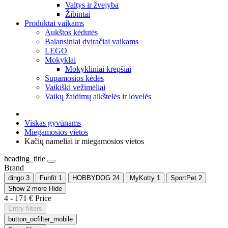
Valtys ir žvejyba
Žibintai
Produktai vaikams
Aukštos kėdutės
Balansiniai dviračiai vaikams
LEGO
Mokyklai
Mokykliniai krepšiai
Supamosios kėdės
Vaikiški vežimėliai
Vaikų žaidimų aikštelės ir lovelės
Viskas gyvūnams
Miegamosios vietos
Kačių nameliai ir miegamosios vietos
heading_title
Brand
dingo
3
Funfit
1
HOBBYDOG
24
MyKotty
1
SportPet
2
Show 2 more
Hide
4
-
171
€
Price
Entry filters
button_ocfilter_mobile