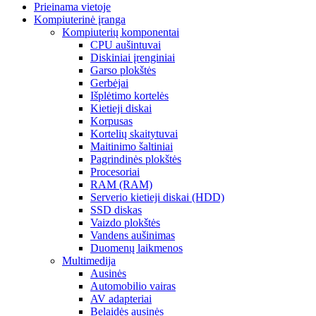
Prieinama vietoje
Kompiuterinė įranga
Kompiuterių komponentai
CPU aušintuvai
Diskiniai įrenginiai
Garso plokštės
Gerbėjai
Išplėtimo kortelės
Kietieji diskai
Korpusas
Kortelių skaitytuvai
Maitinimo šaltiniai
Pagrindinės plokštės
Procesoriai
RAM (RAM)
Serverio kietieji diskai (HDD)
SSD diskas
Vaizdo plokštės
Vandens aušinimas
Duomenų laikmenos
Multimedija
Ausinės
Automobilio vairas
AV adapteriai
Belaidės ausinės