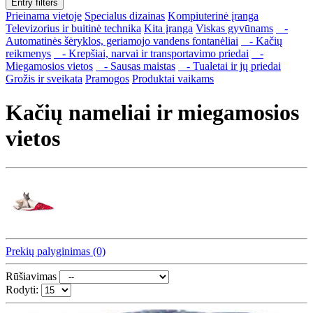
Entry filters
Prieinama vietoje
Specialus dizainas
Kompiuterinė įranga
Televizorius ir buitinė technika
Kita įranga
Viskas gyvūnams
-
Automatinės šėryklos, geriamojo vandens fontanėliai
- Kačių
reikmenys
- Krepšiai, narvai ir transportavimo priedai
-
Miegamosios vietos
- Sausas maistas
- Tualetai ir jų priedai
Grožis ir sveikata
Pramogos
Produktai vaikams
Kačių nameliai ir miegamosios
vietos
Prekių palyginimas (0)
Rūšiavimas
Rodyti: