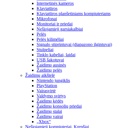
Internetinės kameros
Klaviatūros
Klaviatūros planšetiniams kompiuteriams
Mikrofonai
Monitoriai ir priedai
Nešiojamieji garsiakalbiai
Pelės
Pelės kilimėliai
Signalo stiprintuvai (diapazono ilgintuvai)
Stulpeliai
Tinklo kabeliai, laidai
USB šakotuvai
Žaidimų ausinės
Žaidimų pelės
Žaidimų aikštelė
Nintendo jungiklis
PlayStation
Vairasvirtė
Valdymo svirtys
Žaidimų kėdės
Žaidimų konsolių priedai
Žaidimų stalai
Žaidimų vairai
„Xbox“
Nešiojamieji kompiuteriai, Krepšiai