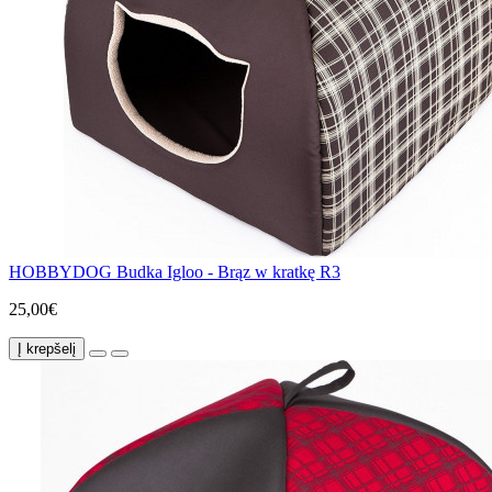
HOBBYDOG Budka Igloo - Brąz w kratkę R3
25,00€
Į krepšelį