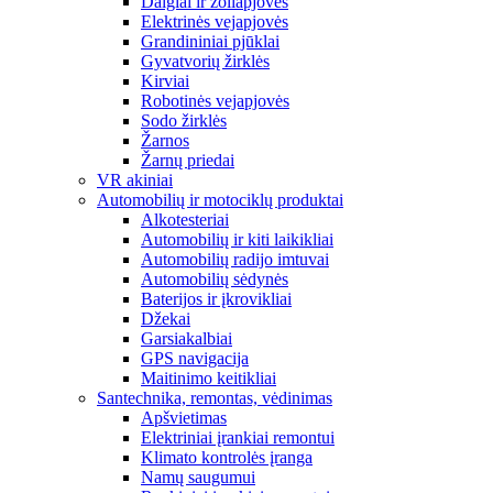
Dalgiai ir žoliapjovės
Elektrinės vejapjovės
Grandininiai pjūklai
Gyvatvorių žirklės
Kirviai
Robotinės vejapjovės
Sodo žirklės
Žarnos
Žarnų priedai
VR akiniai
Automobilių ir motociklų produktai
Alkotesteriai
Automobilių ir kiti laikikliai
Automobilių radijo imtuvai
Automobilių sėdynės
Baterijos ir įkrovikliai
Džekai
Garsiakalbiai
GPS navigacija
Maitinimo keitikliai
Santechnika, remontas, vėdinimas
Apšvietimas
Elektriniai įrankiai remontui
Klimato kontrolės įranga
Namų saugumui