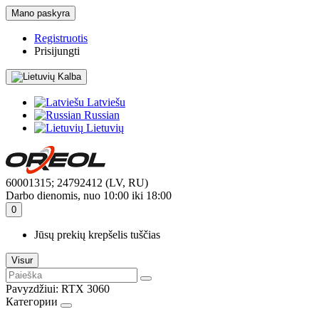
Mano paskyra
Registruotis
Prisijungti
Kalba
Latviešu
Russian
Lietuvių
60001315; 24792412 (LV, RU)
Darbo dienomis, nuo 10:00 iki 18:00
0
Jūsų prekių krepšelis tuščias
Visur
Pavyzdžiui:
RTX 3060
Категории