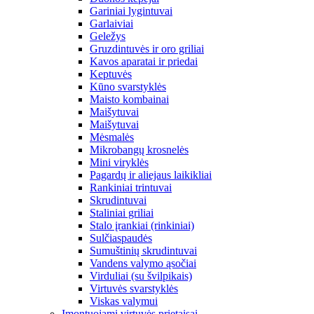
Gariniai lygintuvai
Garlaiviai
Geležys
Gruzdintuvės ir oro griliai
Kavos aparatai ir priedai
Keptuvės
Kūno svarstyklės
Maisto kombainai
Maišytuvai
Maišytuvai
Mėsmalės
Mikrobangų krosnelės
Mini viryklės
Pagardų ir aliejaus laikikliai
Rankiniai trintuvai
Skrudintuvai
Staliniai griliai
Stalo įrankiai (rinkiniai)
Sulčiaspaudės
Sumuštinių skrudintuvai
Vandens valymo ąsočiai
Virduliai (su švilpikais)
Virtuvės svarstyklės
Viskas valymui
Įmontuojami virtuvės prietaisai