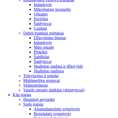
Indaplovės
Mikrobangų krosnelės
Orkaitės
Paviršiai
Šaldytuvai
Gaubtai
Dideli buitiniai prietaisai
Džiovinimo būgnai
Indaplovės
Mini orkaitė
Plokštės
Šaldikliai
Šaldytuvai
Skalbimo mašina ir džiovyklė
Skalbimo mašinos
Televizoriai ir priedai
Multimedijos grotuvai
Skliausteliuose
Vaizdo signalo dalikliai (skirstytuvai)
Kita įranga
Išmanioji apyrankė
Sodo įranga
Akumuliatorinės vejapjovės
Benzininės vejapjovės