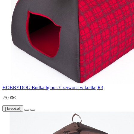
HOBBYDOG Budka Igloo - Czerwona w kratkę R3
25,00€
Į krepšelį