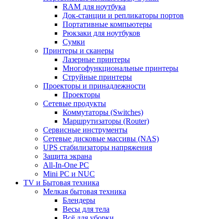
RAM для ноутбука
Док-станции и репликаторы портов
Портативные компьютеры
Рюкзаки для ноутбуков
Сумки
Принтеры и сканеры
Лазерные принтеры
Многофункциональные принтеры
Струйные принтеры
Проекторы и принадлежности
Проекторы
Сетевые продукты
Коммутаторы (Switches)
Маршрутизаторы (Router)
Сервисные инструменты
Сетевые дисковые массивы (NAS)
UPS стабилизаторы напряжения
Защита экрана
All-In-One PC
Mini PC и NUC
TV и Бытовая техника
Мелкая бытовая техника
Блендеры
Весы для тела
Всё для уборки