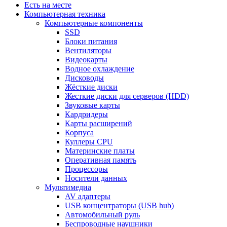
Есть на месте
Компьютерная техника
Компьютерные компоненты
SSD
Блоки питания
Вентиляторы
Видеокарты
Водное охлаждение
Дисководы
Жёсткие диски
Жесткие диски для серверов (HDD)
Звуковые карты
Кардридеры
Карты расширений
Корпуса
Куллеры CPU
Материнские платы
Оперативная память
Процессоры
Носители данных
Мультимедиа
AV адаптеры
USB концентраторы (USB hub)
Автомобильный руль
Беспроводные наушники