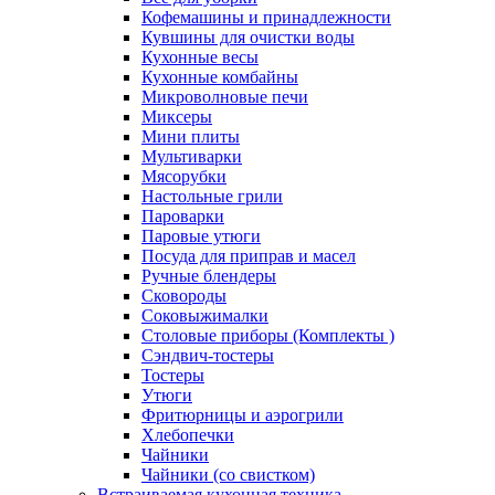
Кофемашины и принадлежности
Кувшины для очистки воды
Кухонные весы
Кухонные комбайны
Микроволновые печи
Миксеры
Мини плиты
Мультиварки
Мясорубки
Настольные грили
Пароварки
Паровые утюги
Посуда для приправ и масел
Ручные блендеры
Сковороды
Соковыжималки
Столовые приборы (Комплекты )
Сэндвич-тостеры
Тостеры
Утюги
Фритюрницы и аэрогрили
Хлебопечки
Чайники
Чайники (со свистком)
Встраиваемая кухонная техника