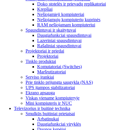
Doko stotelės ir prievadų replikatoriai
Krepšiai
Nešiojamieji kompiuteriai
Nešiojamųjų kompiuterių kuprinės
RAM nešiojamam kompiuteriui
Spausdintuvai ir skaitytuvai
Daugiafunkciai spausdintuvai
Lazeriniai spausdintuvai
Rašaliniai spausdintuvai
Projektoriai ir priedai
Projektoriai
Tinklo produktai
Komutatoriai (Switches)
Maršrutizatoriai
Serviso įrankiai
Prie tinklo prijungta saugykla (NAS)
UPS įtampos stabilizatoriai
Ekrano apsauga
Viskas viename kompiuteryje
Mini kompiuteris ir NUC
Televizorius ir buitinė technika
Smulkūs buitiniai prietaisai
Arbatinukai
Daugiafunkciai viryklės
Duonos kepėjai