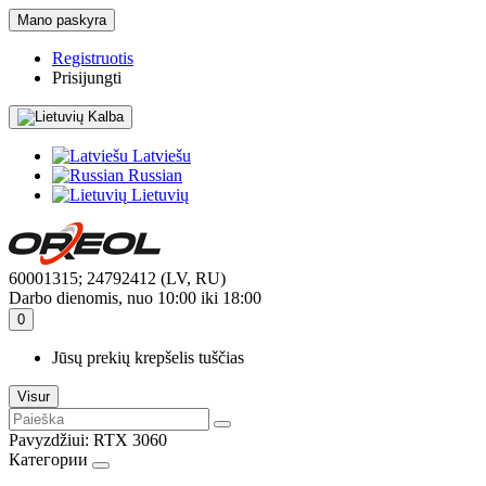
Mano paskyra
Registruotis
Prisijungti
Kalba
Latviešu
Russian
Lietuvių
60001315; 24792412 (LV, RU)
Darbo dienomis, nuo 10:00 iki 18:00
0
Jūsų prekių krepšelis tuščias
Visur
Pavyzdžiui:
RTX 3060
Категории