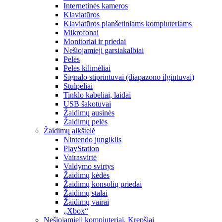
Internetinės kameros
Klaviatūros
Klaviatūros planšetiniams kompiuteriams
Mikrofonai
Monitoriai ir priedai
Nešiojamieji garsiakalbiai
Pelės
Pelės kilimėliai
Signalo stiprintuvai (diapazono ilgintuvai)
Stulpeliai
Tinklo kabeliai, laidai
USB šakotuvai
Žaidimų ausinės
Žaidimų pelės
Žaidimų aikštelė
Nintendo jungiklis
PlayStation
Vairasvirtė
Valdymo svirtys
Žaidimų kėdės
Žaidimų konsolių priedai
Žaidimų stalai
Žaidimų vairai
„Xbox“
Nešiojamieji kompiuteriai, Krepšiai