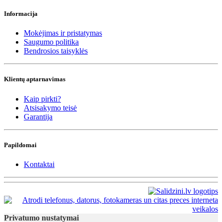
Informacija
Mokėjimas ir pristatymas
Saugumo politika
Bendrosios taisyklės
Klientų aptarnavimas
Kaip pirkti?
Atsisakymo teisė
Garantija
Papildomai
Kontaktai
Privatumo nustatymai