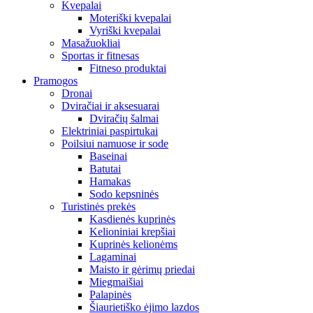
Kvepalai
Moteriški kvepalai
Vyriški kvepalai
Masažuokliai
Sportas ir fitnesas
Fitneso produktai
Pramogos
Dronai
Dviračiai ir aksesuarai
Dviračių šalmai
Elektriniai paspirtukai
Poilsiui namuose ir sode
Baseinai
Batutai
Hamakas
Sodo kepsninės
Turistinės prekės
Kasdienės kuprinės
Kelioniniai krepšiai
Kuprinės kelionėms
Lagaminai
Maisto ir gėrimų priedai
Miegmaišiai
Palapinės
Šiaurietiško ėjimo lazdos