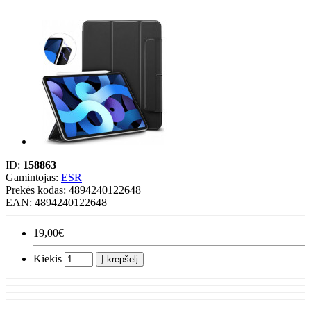
ID:
158863
Gamintojas:
ESR
Prekės kodas:
4894240122648
EAN: 4894240122648
19,00€
Kiekis
Į krepšelį