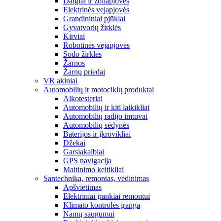
Dalgiai ir žoliapjovės
Elektrinės vejapjovės
Grandininiai pjūklai
Gyvatvorių žirklės
Kirviai
Robotinės vejapjovės
Sodo žirklės
Žarnos
Žarnų priedai
VR akiniai
Automobilių ir motociklų produktai
Alkotesteriai
Automobilių ir kiti laikikliai
Automobilių radijo imtuvai
Automobilių sėdynės
Baterijos ir įkrovikliai
Džekai
Garsiakalbiai
GPS navigacija
Maitinimo keitikliai
Santechnika, remontas, vėdinimas
Apšvietimas
Elektriniai įrankiai remontui
Klimato kontrolės įranga
Namų saugumui