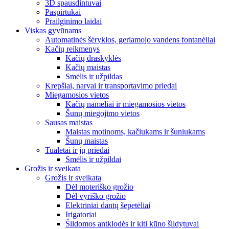
3D spausdintuvai
Paspirtukai
Prailginimo laidai
Viskas gyvūnams
Automatinės šėryklos, geriamojo vandens fontanėliai
Kačių reikmenys
Kačių draskyklės
Kačių maistas
Smėlis ir užpildas
Krepšiai, narvai ir transportavimo priedai
Miegamosios vietos
Kačių nameliai ir miegamosios vietos
Šunų miegojimo vietos
Sausas maistas
Maistas motinoms, kačiukams ir šuniukams
Šunų maistas
Tualetai ir jų priedai
Smėlis ir užpildai
Grožis ir sveikata
Grožis ir sveikata
Dėl moteriško grožio
Dėl vyriško grožio
Elektriniai dantų šepetėliai
Irigatoriai
Šildomos antklodės ir kiti kūno šildytuvai