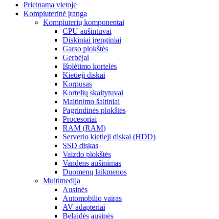
Prieinama vietoje
Kompiuterinė įranga
Kompiuterių komponentai
CPU aušintuvai
Diskiniai įrenginiai
Garso plokštės
Gerbėjai
Išplėtimo kortelės
Kietieji diskai
Korpusas
Kortelių skaitytuvai
Maitinimo šaltiniai
Pagrindinės plokštės
Procesoriai
RAM (RAM)
Serverio kietieji diskai (HDD)
SSD diskas
Vaizdo plokštės
Vandens aušinimas
Duomenų laikmenos
Multimedija
Ausinės
Automobilio vairas
AV adapteriai
Belaidės ausinės