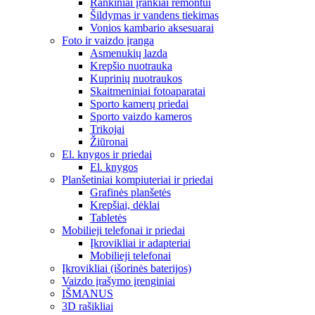
Rankiniai įrankiai remontui
Šildymas ir vandens tiekimas
Vonios kambario aksesuarai
Foto ir vaizdo įranga
Asmenukių lazda
Krepšio nuotrauka
Kuprinių nuotraukos
Skaitmeniniai fotoaparatai
Sporto kamerų priedai
Sporto vaizdo kameros
Trikojai
Žiūronai
El. knygos ir priedai
El. knygos
Planšetiniai kompiuteriai ir priedai
Grafinės planšetės
Krepšiai, dėklai
Tabletės
Mobilieji telefonai ir priedai
Įkrovikliai ir adapteriai
Mobilieji telefonai
Įkrovikliai (išorinės baterijos)
Vaizdo įrašymo įrenginiai
IŠMANUS
3D rašikliai