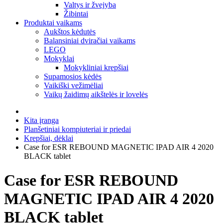
Valtys ir žvejyba
Žibintai
Produktai vaikams
Aukštos kėdutės
Balansiniai dviračiai vaikams
LEGO
Mokyklai
Mokykliniai krepšiai
Supamosios kėdės
Vaikiški vežimėliai
Vaikų žaidimų aikštelės ir lovelės
Kita įranga
Planšetiniai kompiuteriai ir priedai
Krepšiai, dėklai
Case for ESR REBOUND MAGNETIC IPAD AIR 4 2020
BLACK tablet
Case for ESR REBOUND
MAGNETIC IPAD AIR 4 2020
BLACK tablet