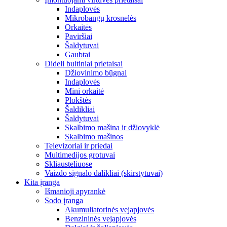
Indaplovės
Mikrobangų krosnelės
Orkaitės
Paviršiai
Šaldytuvai
Gaubtai
Dideli buitiniai prietaisai
Džiovinimo būgnai
Indaplovės
Mini orkaitė
Plokštės
Šaldikliai
Šaldytuvai
Skalbimo mašina ir džiovyklė
Skalbimo mašinos
Televizoriai ir priedai
Multimedijos grotuvai
Skliausteliuose
Vaizdo signalo dalikliai (skirstytuvai)
Kita įranga
Išmanioji apyrankė
Sodo įranga
Akumuliatorinės vejapjovės
Benzininės vejapjovės