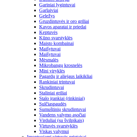
Gariniai lygintuvai
Garlaiviai
Geležys
Gruzdintuvės ir oro griliai
Kavos aparatai ir priedai
Keptuvės
Kūno svarstyklės
Maisto kombainai
Maišytuvai
Maišytuvai
Mėsmalės
Mikrobangų krosnelės
Mini viryklės
Pagardų ir aliejaus laikikliai
Rankiniai trintuvai
Skrudintuvai
Staliniai griliai
Stalo įrankiai (rinkiniai)
Sulčiaspaudės
Sumuštinių skrudintuvai
Vandens valymo ąsočiai
Virduliai (su švilpikais)
Virtuvės svarstyklės
Viskas valymui
Įmontuojami virtuvės prietaisai