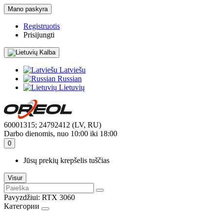
Mano paskyra
Registruotis
Prisijungti
Kalba
Latviešu
Russian
Lietuvių
60001315; 24792412 (LV, RU)
Darbo dienomis, nuo 10:00 iki 18:00
0
Jūsų prekių krepšelis tuščias
Visur
Pavyzdžiui:
RTX 3060
Категории