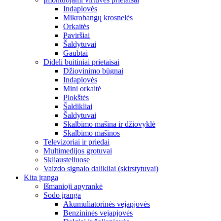
Indaplovės
Mikrobangų krosnelės
Orkaitės
Paviršiai
Šaldytuvai
Gaubtai
Dideli buitiniai prietaisai
Džiovinimo būgnai
Indaplovės
Mini orkaitė
Plokštės
Šaldikliai
Šaldytuvai
Skalbimo mašina ir džiovyklė
Skalbimo mašinos
Televizoriai ir priedai
Multimedijos grotuvai
Skliausteliuose
Vaizdo signalo dalikliai (skirstytuvai)
Kita įranga
Išmanioji apyrankė
Sodo įranga
Akumuliatorinės vejapjovės
Benzininės vejapjovės