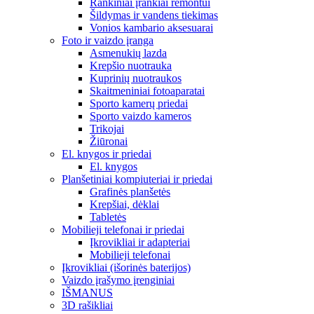
Rankiniai įrankiai remontui
Šildymas ir vandens tiekimas
Vonios kambario aksesuarai
Foto ir vaizdo įranga
Asmenukių lazda
Krepšio nuotrauka
Kuprinių nuotraukos
Skaitmeniniai fotoaparatai
Sporto kamerų priedai
Sporto vaizdo kameros
Trikojai
Žiūronai
El. knygos ir priedai
El. knygos
Planšetiniai kompiuteriai ir priedai
Grafinės planšetės
Krepšiai, dėklai
Tabletės
Mobilieji telefonai ir priedai
Įkrovikliai ir adapteriai
Mobilieji telefonai
Įkrovikliai (išorinės baterijos)
Vaizdo įrašymo įrenginiai
IŠMANUS
3D rašikliai