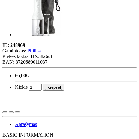
ID:
248969
Gamintojas:
Philips
Prekės kodas:
HX3826/31
EAN: 8720689011037
66,00€
Kiekis
Į krepšelį
Aprašymas
BASIC INFORMATION