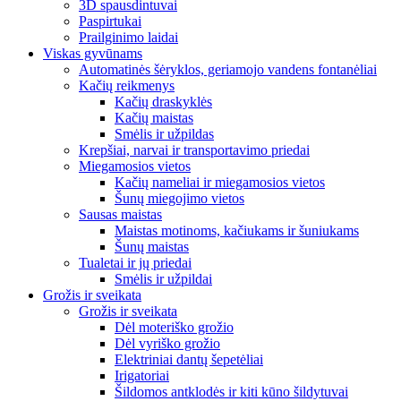
3D spausdintuvai
Paspirtukai
Prailginimo laidai
Viskas gyvūnams
Automatinės šėryklos, geriamojo vandens fontanėliai
Kačių reikmenys
Kačių draskyklės
Kačių maistas
Smėlis ir užpildas
Krepšiai, narvai ir transportavimo priedai
Miegamosios vietos
Kačių nameliai ir miegamosios vietos
Šunų miegojimo vietos
Sausas maistas
Maistas motinoms, kačiukams ir šuniukams
Šunų maistas
Tualetai ir jų priedai
Smėlis ir užpildai
Grožis ir sveikata
Grožis ir sveikata
Dėl moteriško grožio
Dėl vyriško grožio
Elektriniai dantų šepetėliai
Irigatoriai
Šildomos antklodės ir kiti kūno šildytuvai