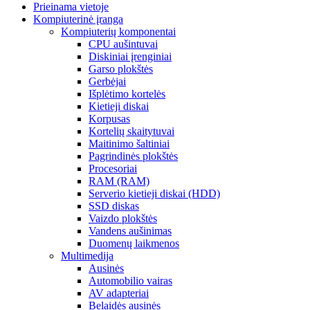
Prieinama vietoje
Kompiuterinė įranga
Kompiuterių komponentai
CPU aušintuvai
Diskiniai įrenginiai
Garso plokštės
Gerbėjai
Išplėtimo kortelės
Kietieji diskai
Korpusas
Kortelių skaitytuvai
Maitinimo šaltiniai
Pagrindinės plokštės
Procesoriai
RAM (RAM)
Serverio kietieji diskai (HDD)
SSD diskas
Vaizdo plokštės
Vandens aušinimas
Duomenų laikmenos
Multimedija
Ausinės
Automobilio vairas
AV adapteriai
Belaidės ausinės