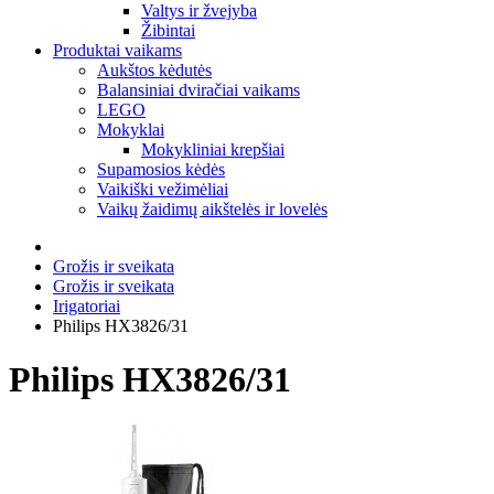
Valtys ir žvejyba
Žibintai
Produktai vaikams
Aukštos kėdutės
Balansiniai dviračiai vaikams
LEGO
Mokyklai
Mokykliniai krepšiai
Supamosios kėdės
Vaikiški vežimėliai
Vaikų žaidimų aikštelės ir lovelės
Grožis ir sveikata
Grožis ir sveikata
Irigatoriai
Philips HX3826/31
Philips HX3826/31