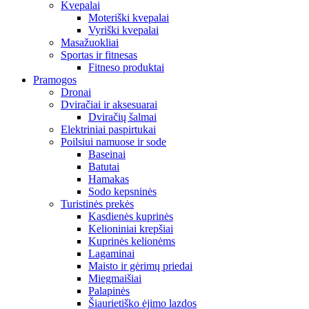
Kvepalai
Moteriški kvepalai
Vyriški kvepalai
Masažuokliai
Sportas ir fitnesas
Fitneso produktai
Pramogos
Dronai
Dviračiai ir aksesuarai
Dviračių šalmai
Elektriniai paspirtukai
Poilsiui namuose ir sode
Baseinai
Batutai
Hamakas
Sodo kepsninės
Turistinės prekės
Kasdienės kuprinės
Kelioniniai krepšiai
Kuprinės kelionėms
Lagaminai
Maisto ir gėrimų priedai
Miegmaišiai
Palapinės
Šiaurietiško ėjimo lazdos