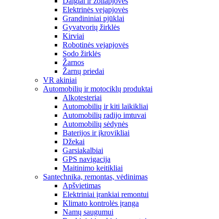
Dalgiai ir žoliapjovės
Elektrinės vejapjovės
Grandininiai pjūklai
Gyvatvorių žirklės
Kirviai
Robotinės vejapjovės
Sodo žirklės
Žarnos
Žarnų priedai
VR akiniai
Automobilių ir motociklų produktai
Alkotesteriai
Automobilių ir kiti laikikliai
Automobilių radijo imtuvai
Automobilių sėdynės
Baterijos ir įkrovikliai
Džekai
Garsiakalbiai
GPS navigacija
Maitinimo keitikliai
Santechnika, remontas, vėdinimas
Apšvietimas
Elektriniai įrankiai remontui
Klimato kontrolės įranga
Namų saugumui