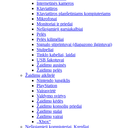
Internetinės kameros
Klaviatūros
Klaviatūros planšetiniams kompiuteriams
Mikrofonai
Monitoriai ir priedai
Nešiojamieji garsiakalbiai
Pelės
Pelės kilimėliai
Signalo stiprintuvai (diapazono ilgintuvai)
Stulpeliai
Tinklo kabeliai, laidai
USB šakotuvai
Žaidimų ausinės
Žaidimų pelės
Žaidimų aikštelė
Nintendo jungiklis
PlayStation
Vairasvirtė
Valdymo svirtys
Žaidimų kėdės
Žaidimų konsolių priedai
Žaidimų stalai
Žaidimų vairai
„Xbox“
Nešiojamieji kompiuteriai, Krepšiai