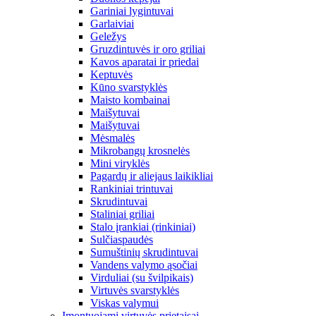
Gariniai lygintuvai
Garlaiviai
Geležys
Gruzdintuvės ir oro griliai
Kavos aparatai ir priedai
Keptuvės
Kūno svarstyklės
Maisto kombainai
Maišytuvai
Maišytuvai
Mėsmalės
Mikrobangų krosnelės
Mini viryklės
Pagardų ir aliejaus laikikliai
Rankiniai trintuvai
Skrudintuvai
Staliniai griliai
Stalo įrankiai (rinkiniai)
Sulčiaspaudės
Sumuštinių skrudintuvai
Vandens valymo ąsočiai
Virduliai (su švilpikais)
Virtuvės svarstyklės
Viskas valymui
Įmontuojami virtuvės prietaisai