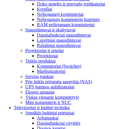
Doko stotelės ir prievadų replikatoriai
Krepšiai
Nešiojamieji kompiuteriai
Nešiojamųjų kompiuterių kuprinės
RAM nešiojamam kompiuteriui
Spausdintuvai ir skaitytuvai
Daugiafunkciai spausdintuvai
Lazeriniai spausdintuvai
Rašaliniai spausdintuvai
Projektoriai ir priedai
Projektoriai
Tinklo produktai
Komutatoriai (Switches)
Maršrutizatoriai
Serviso įrankiai
Prie tinklo prijungta saugykla (NAS)
UPS įtampos stabilizatoriai
Ekrano apsauga
Viskas viename kompiuteryje
Mini kompiuteris ir NUC
Televizorius ir buitinė technika
Smulkūs buitiniai prietaisai
Arbatinukai
Daugiafunkciai viryklės
Duonos kepėjai