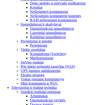
Doko stotelės ir prievadų replikatoriai
Krepšiai
Nešiojamieji kompiuteriai
Nešiojamųjų kompiuterių kuprinės
RAM nešiojamam kompiuteriui
Spausdintuvai ir skaitytuvai
Daugiafunkciai spausdintuvai
Lazeriniai spausdintuvai
Rašaliniai spausdintuvai
Projektoriai ir priedai
Projektoriai
Tinklo produktai
Komutatoriai (Switches)
Maršrutizatoriai
Serviso įrankiai
Prie tinklo prijungta saugykla (NAS)
UPS įtampos stabilizatoriai
Ekrano apsauga
Viskas viename kompiuteryje
Mini kompiuteris ir NUC
Televizorius ir buitinė technika
Smulkūs buitiniai prietaisai
Arbatinukai
Daugiafunkciai viryklės
Duonos kepėjai