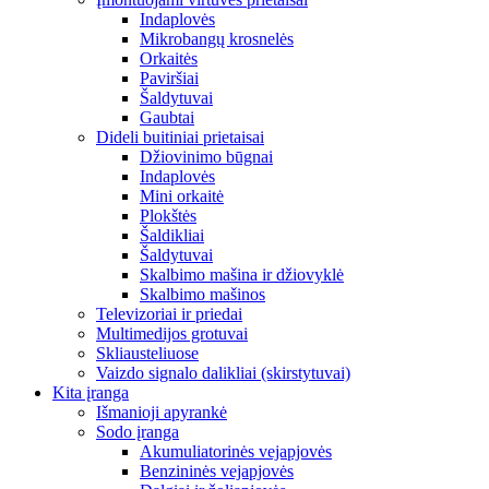
Indaplovės
Mikrobangų krosnelės
Orkaitės
Paviršiai
Šaldytuvai
Gaubtai
Dideli buitiniai prietaisai
Džiovinimo būgnai
Indaplovės
Mini orkaitė
Plokštės
Šaldikliai
Šaldytuvai
Skalbimo mašina ir džiovyklė
Skalbimo mašinos
Televizoriai ir priedai
Multimedijos grotuvai
Skliausteliuose
Vaizdo signalo dalikliai (skirstytuvai)
Kita įranga
Išmanioji apyrankė
Sodo įranga
Akumuliatorinės vejapjovės
Benzininės vejapjovės