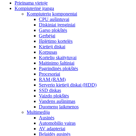
Prieinama vietoje
Kompiuterinė įranga
Kompiuterių komponentai
CPU aušintuvai
Diskiniai įrenginiai
Garso plokštės
Gerbėjai
Išplėtimo kortelės
Kietieji diskai
Korpusas
Kortelių skaitytuvai
Maitinimo šaltiniai
Pagrindinės plokštės
Procesoriai
RAM (RAM)
Serverio kietieji diskai (HDD)
SSD diskas
Vaizdo plokštės
Vandens aušinimas
Duomenų laikmenos
Multimedija
Ausinės
Automobilio vairas
AV adapteriai
Belaidės ausinės