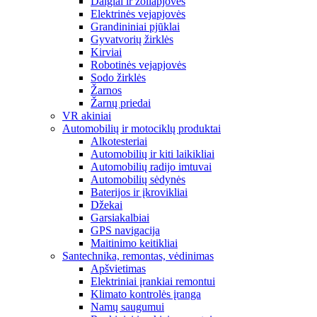
Dalgiai ir žoliapjovės
Elektrinės vejapjovės
Grandininiai pjūklai
Gyvatvorių žirklės
Kirviai
Robotinės vejapjovės
Sodo žirklės
Žarnos
Žarnų priedai
VR akiniai
Automobilių ir motociklų produktai
Alkotesteriai
Automobilių ir kiti laikikliai
Automobilių radijo imtuvai
Automobilių sėdynės
Baterijos ir įkrovikliai
Džekai
Garsiakalbiai
GPS navigacija
Maitinimo keitikliai
Santechnika, remontas, vėdinimas
Apšvietimas
Elektriniai įrankiai remontui
Klimato kontrolės įranga
Namų saugumui