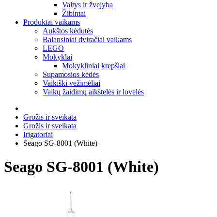
Valtys ir žvejyba
Žibintai
Produktai vaikams
Aukštos kėdutės
Balansiniai dviračiai vaikams
LEGO
Mokyklai
Mokykliniai krepšiai
Supamosios kėdės
Vaikiški vežimėliai
Vaikų žaidimų aikštelės ir lovelės
Grožis ir sveikata
Grožis ir sveikata
Irigatoriai
Seago SG-8001 (White)
Seago SG-8001 (White)