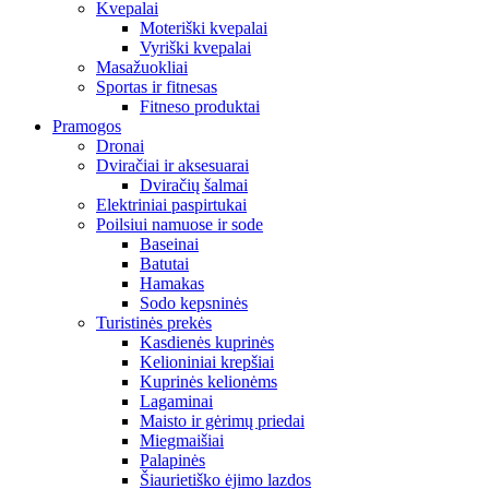
Kvepalai
Moteriški kvepalai
Vyriški kvepalai
Masažuokliai
Sportas ir fitnesas
Fitneso produktai
Pramogos
Dronai
Dviračiai ir aksesuarai
Dviračių šalmai
Elektriniai paspirtukai
Poilsiui namuose ir sode
Baseinai
Batutai
Hamakas
Sodo kepsninės
Turistinės prekės
Kasdienės kuprinės
Kelioniniai krepšiai
Kuprinės kelionėms
Lagaminai
Maisto ir gėrimų priedai
Miegmaišiai
Palapinės
Šiaurietiško ėjimo lazdos