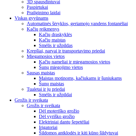
3D spausdintuvai
Paspirtukai
Prailginimo laidai
Viskas gyvūnams
Automatinės šėryklos, geriamojo vandens fontanėliai
Kačių reikmenys
Kačių draskyklės
Kačių maistas
Smėlis ir užpildas
Krepšiai, narvai ir transportavimo priedai
Miegamosios vietos
Kačių nameliai ir miegamosios vietos
Šunų miegojimo vietos
Sausas maistas
Maistas motinoms, kačiukams ir šuniukams
Šunų maistas
Tualetai ir jų priedai
Smėlis ir užpildai
Grožis ir sveikata
Grožis ir sveikata
Dėl moteriško grožio
Dėl vyriško grožio
Elektriniai dantų šepetėliai
Irigatoriai
Šildomos antklodės ir kiti kūno šildytuvai