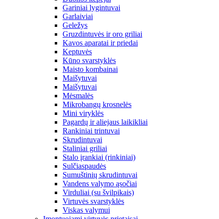
Gariniai lygintuvai
Garlaiviai
Geležys
Gruzdintuvės ir oro griliai
Kavos aparatai ir priedai
Keptuvės
Kūno svarstyklės
Maisto kombainai
Maišytuvai
Maišytuvai
Mėsmalės
Mikrobangų krosnelės
Mini viryklės
Pagardų ir aliejaus laikikliai
Rankiniai trintuvai
Skrudintuvai
Staliniai griliai
Stalo įrankiai (rinkiniai)
Sulčiaspaudės
Sumuštinių skrudintuvai
Vandens valymo ąsočiai
Virduliai (su švilpikais)
Virtuvės svarstyklės
Viskas valymui
Įmontuojami virtuvės prietaisai