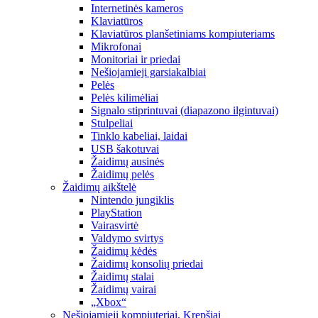
Internetinės kameros
Klaviatūros
Klaviatūros planšetiniams kompiuteriams
Mikrofonai
Monitoriai ir priedai
Nešiojamieji garsiakalbiai
Pelės
Pelės kilimėliai
Signalo stiprintuvai (diapazono ilgintuvai)
Stulpeliai
Tinklo kabeliai, laidai
USB šakotuvai
Žaidimų ausinės
Žaidimų pelės
Žaidimų aikštelė
Nintendo jungiklis
PlayStation
Vairasvirtė
Valdymo svirtys
Žaidimų kėdės
Žaidimų konsolių priedai
Žaidimų stalai
Žaidimų vairai
„Xbox“
Nešiojamieji kompiuteriai, Krepšiai