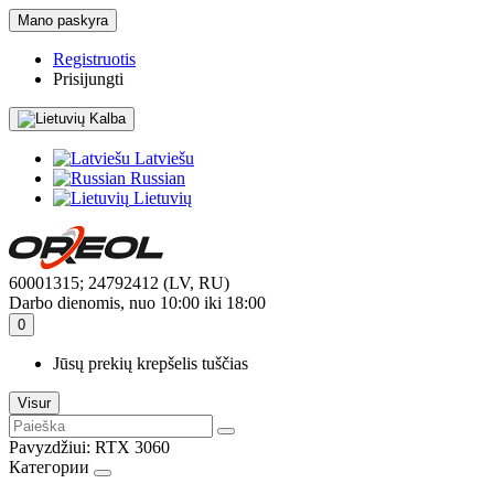
Mano paskyra
Registruotis
Prisijungti
Kalba
Latviešu
Russian
Lietuvių
60001315; 24792412 (LV, RU)
Darbo dienomis, nuo 10:00 iki 18:00
0
Jūsų prekių krepšelis tuščias
Visur
Pavyzdžiui:
RTX 3060
Категории