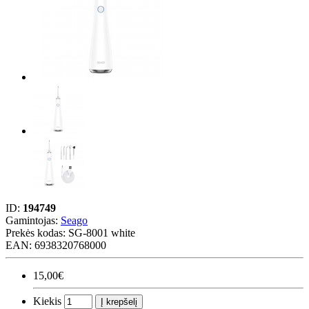
ID:
194749
Gamintojas:
Seago
Prekės kodas:
SG-8001 white
EAN: 6938320768000
15,00€
Kiekis
Į krepšelį