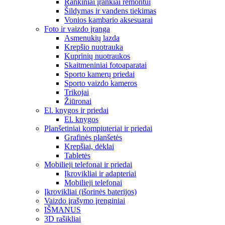
Rankiniai įrankiai remontui
Šildymas ir vandens tiekimas
Vonios kambario aksesuarai
Foto ir vaizdo įranga
Asmenukių lazda
Krepšio nuotrauka
Kuprinių nuotraukos
Skaitmeniniai fotoaparatai
Sporto kamerų priedai
Sporto vaizdo kameros
Trikojai
Žiūronai
El. knygos ir priedai
El. knygos
Planšetiniai kompiuteriai ir priedai
Grafinės planšetės
Krepšiai, dėklai
Tabletės
Mobilieji telefonai ir priedai
Įkrovikliai ir adapteriai
Mobilieji telefonai
Įkrovikliai (išorinės baterijos)
Vaizdo įrašymo įrenginiai
IŠMANUS
3D rašikliai