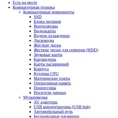
Есть на месте
Компьютерная техника
Компьютерные компоненты
SSD
Блоки питания
Вентиляторы
Видеокарты
Водное охлаждение
Дисководы
Жёсткие диски
Жесткие диски для серверов (HDD)
Звуковые карты
Кардридеры
Карты расширений
Корпуса
Куллеры CPU
Материнские платы
Оперативная память
Процессоры
Носители данных
Мультимедиа
AV адаптеры
USB концентраторы (USB hub)
Автомобильный руль
Беспроводные наушники