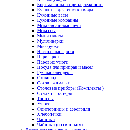
Кофемашины и принадлежности
Кувшины для очистки воды
Кухонные весы
Кухонные комбайны
Микроволновые печи
Миксеры
Мини плиты
Мультиварки
Мясорубки
Настольные грили
Пароварки
Паровые утюги
Посуда для приправ и масел
Ручные блендеры
Сковороды
Соковыжималки
Столовые приборы (Комплекты )
Сэндвич-тостеры
Тостеры
Утюги
Фритюрницы и аэрогрили
Хлебопечки
Чайники
Чайники (со свистком)
Встраиваемая кухонная техника