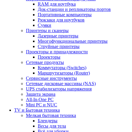
RAM для ноутбука
Док-станции и репликаторы портов
Портативные компьютеры
Рюкзаки для ноутбуков
Сумки
Принтеры и сканеры
Лазерные принтеры
Многофункциональные принтеры
Струйные принтеры
Проекторы и принадлежности
Проекторы
Сетевые продукты
Коммутаторы (Switches)
Маршрутизаторы (Router)
Сервисные инструменты
Сетевые дисковые массивы (NAS)
UPS стабилизаторы напряжения
Защита экрана
All-In-One PC
Mini PC и NUC
TV и Бытовая техника
Мелкая бытовая техника
Блендеры
Весы для тела
Всё для уборки