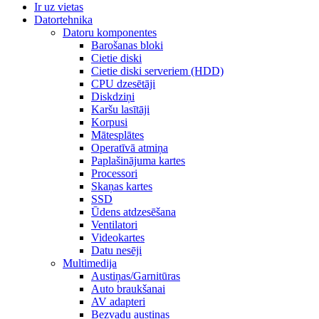
Ir uz vietas
Datortehnika
Datoru komponentes
Barošanas bloki
Cietie diski
Cietie diski serveriem (HDD)
CPU dzesētāji
Diskdziņi
Karšu lasītāji
Korpusi
Mātesplātes
Operatīvā atmiņa
Paplašinājuma kartes
Processori
Skaņas kartes
SSD
Ūdens atdzesēšana
Ventilatori
Videokartes
Datu nesēji
Multimedija
Austiņas/Garnitūras
Auto braukšanai
AV adapteri
Bezvadu austiņas