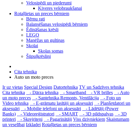
Velosipēdi un piederumi
Ķiveres velobraukšanai
Rotaļlietas un preces bērniem
Bērnu rati
Balansēšanas velosipēdi bērniem
Ēdināšanas krēsli
LEGO
Manēžas un gultiņas
Skolai
Skolas somas
Šūpuļkrēsliņi
Cita tehnika
Auto un moto preces
Ir uz vietas
Special Design
Datortehnika
TV un Sadzīves tehnika
Cita tehnika
- Dārza tehnika
- Smartband
- VR brilles
- Auto
un moto preces
- Santehnika,Remonts, Ventilācija
- Foto un
Video tehnika
- E-grāmatu lasītāji un aksesuāri
- Planšetdatori un
aksesuāri
- Mobilie telefoni un aksesuāri
- Lādētāji (Power
Banks)
- Videoreģistratori
- SMART
- 3D pildspalvas
- 3D
printeri
- Skrejriteņi
- Pagarinātāji
Viss dzivniekiem
Skaistumam
un veselībai
Izkladei
Rotaļlietas un preces bērniem