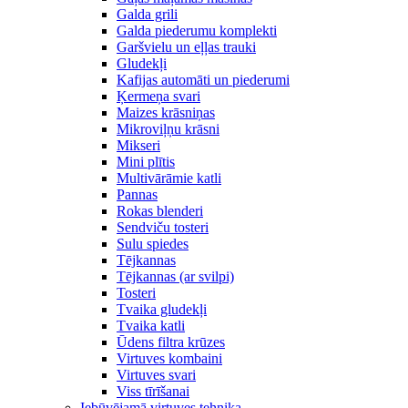
Galda grili
Galda piederumu komplekti
Garšvielu un eļļas trauki
Gludekļi
Kafijas automāti un piederumi
Ķermeņa svari
Maizes krāsniņas
Mikroviļņu krāsni
Mikseri
Mini plītis
Multivārāmie katli
Pannas
Rokas blenderi
Sendviču tosteri
Sulu spiedes
Tējkannas
Tējkannas (ar svilpi)
Tosteri
Tvaika gludekļi
Tvaika katli
Ūdens filtra krūzes
Virtuves kombaini
Virtuves svari
Viss tīrīšanai
Iebūvējamā virtuves tehnika