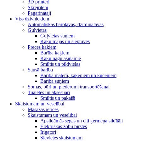
3D printeri
Skrejriteņi
Pagarinātāji
Viss dzivniekiem
Automātiskās barotavas, dzirdinātavas
Guļvietas
Guļvietas suņiem
Kaķu mājas un slēptuves
Preces kaķiem
Barība kaķiem
Kaķu nagu asināmie
Smiltis un pildvielas
Sausā barība
Barība mātēm, kaķēniem un kucēniem
Barība suņiem
Somas, būri un piederumi transportēšanai
Tualetes un aksesuāri
Smiltis un pakaiši
Skaistumam un veselībai
Masāžas ierīces
Skaistumam un veselībai
Apsildāmās segas un citi ķermeņa sildītāji
Elektriskās zobu birstes
Irigatori
Sievietes skaistumam