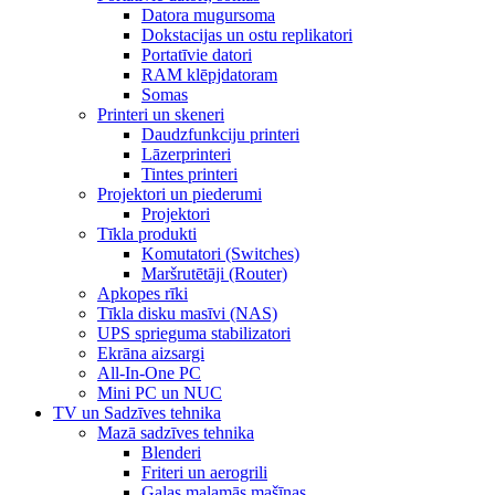
Datora mugursoma
Dokstacijas un ostu replikatori
Portatīvie datori
RAM klēpjdatoram
Somas
Printeri un skeneri
Daudzfunkciju printeri
Lāzerprinteri
Tintes printeri
Projektori un piederumi
Projektori
Tīkla produkti
Komutatori (Switches)
Maršrutētāji (Router)
Apkopes rīki
Tīkla disku masīvi (NAS)
UPS sprieguma stabilizatori
Ekrāna aizsargi
All-In-One PC
Mini PC un NUC
TV un Sadzīves tehnika
Mazā sadzīves tehnika
Blenderi
Friteri un aerogrili
Gaļas maļamās mašīnas