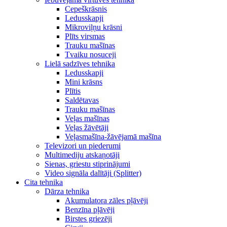
Cepeškrāsnis
Ledusskapji
Mikroviļņu krāsni
Plīts virsmas
Trauku mašīnas
Tvaiku nosuceji
Lielā sadzīves tehnika
Ledusskapji
Mini krāsns
Plītis
Saldētavas
Trauku mašīnas
Veļas mašīnas
Veļas žāvētāji
Veļasmašīna-žāvējamā mašīna
Televizori un piederumi
Multimediju atskaņotāji
Sienas, griestu stiprinājumi
Video signāla dalītāji (Splitter)
Cita tehnika
Dārza tehnika
Akumulatora zāles pļāvēji
Benzīna pļāvēji
Birstes griezēji