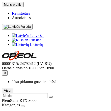
Mans profils
Reģistrēties
Autorizēties
Valoda
Latviešu
Russian
Lietuvių
60001315; 24792412 (LV, RU)
Darba dienas no 10:00 līdz 18:00
0
Jūsu pirkumu grozs ir tukšs!
Visur
Piemēram:
RTX 3060
Kategorijas