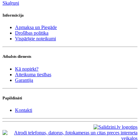
Skaļruņi
Informācija
Apmaksa un Piegāde
Drošības politika
Vispārīgie noteikumi
Atbalsts dienests
Kā nopirkt?
Atteikuma tiesības
Garantija
Papildināti
Kontakti