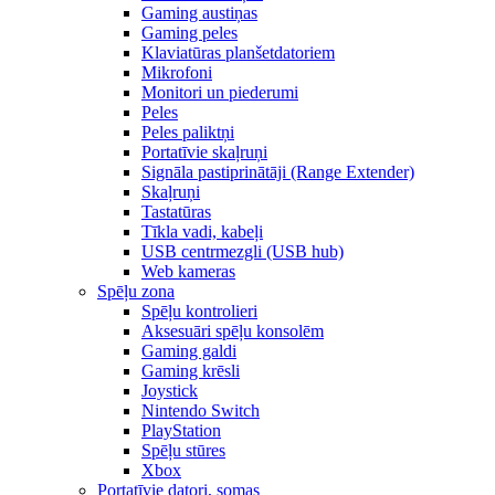
Gaming austiņas
Gaming peles
Klaviatūras planšetdatoriem
Mikrofoni
Monitori un piederumi
Peles
Peles paliktņi
Portatīvie skaļruņi
Signāla pastiprinātāji (Range Extender)
Skaļruņi
Tastatūras
Tīkla vadi, kabeļi
USB centrmezgli (USB hub)
Web kameras
Spēļu zona
Spēļu kontrolieri
Aksesuāri spēļu konsolēm
Gaming galdi
Gaming krēsli
Joystick
Nintendo Switch
PlayStation
Spēļu stūres
Xbox
Portatīvie datori, somas