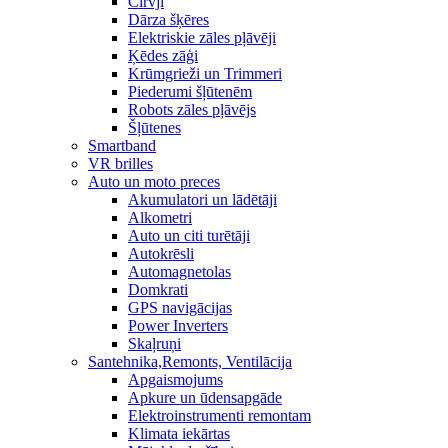
Cirvji
Dārza šķēres
Elektriskie zāles pļāvēji
Ķēdes zāģi
Krūmgrieži un Trimmeri
Piederumi šļūtenēm
Robots zāles pļāvējs
Šļūtenes
Smartband
VR brilles
Auto un moto preces
Akumulatori un lādētāji
Alkometri
Auto un citi turētāji
Autokrēsli
Automagnetolas
Domkrati
GPS navigācijas
Power Inverters
Skaļruņi
Santehnika,Remonts, Ventilācija
Apgaismojums
Apkure un ūdensapgāde
Elektroinstrumenti remontam
Klimata iekārtas