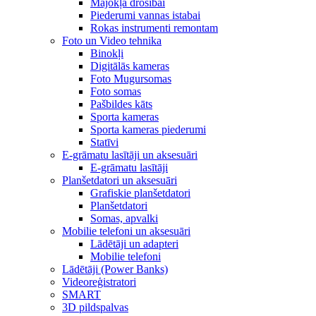
Mājokļa drošībai
Piederumi vannas istabai
Rokas instrumenti remontam
Foto un Video tehnika
Binokļi
Digitālās kameras
Foto Mugursomas
Foto somas
Pašbildes kāts
Sporta kameras
Sporta kameras piederumi
Statīvi
E-grāmatu lasītāji un aksesuāri
E-grāmatu lasītāji
Planšetdatori un aksesuāri
Grafiskie planšetdatori
Planšetdatori
Somas, apvalki
Mobilie telefoni un aksesuāri
Lādētāji un adapteri
Mobilie telefoni
Lādētāji (Power Banks)
Videoreģistratori
SMART
3D pildspalvas