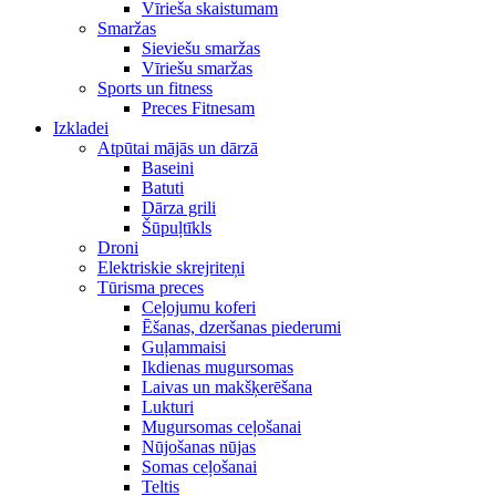
Vīrieša skaistumam
Smaržas
Sieviešu smaržas
Vīriešu smaržas
Sports un fitness
Preces Fitnesam
Izkladei
Atpūtai mājās un dārzā
Baseini
Batuti
Dārza grili
Šūpuļtīkls
Droni
Elektriskie skrejriteņi
Tūrisma preces
Ceļojumu koferi
Ēšanas, dzeršanas piederumi
Guļammaisi
Ikdienas mugursomas
Laivas un makšķerēšana
Lukturi
Mugursomas ceļošanai
Nūjošanas nūjas
Somas ceļošanai
Teltis