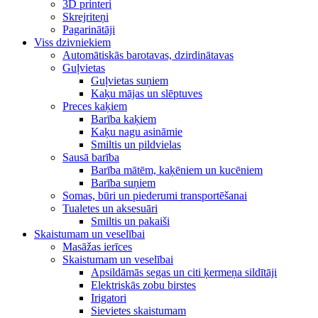
3D printeri
Skrejriteņi
Pagarinātāji
Viss dzivniekiem
Automātiskās barotavas, dzirdinātavas
Guļvietas
Guļvietas suņiem
Kaķu mājas un slēptuves
Preces kaķiem
Barība kaķiem
Kaķu nagu asināmie
Smiltis un pildvielas
Sausā barība
Barība mātēm, kaķēniem un kucēniem
Barība suņiem
Somas, būri un piederumi transportēšanai
Tualetes un aksesuāri
Smiltis un pakaiši
Skaistumam un veselībai
Masāžas ierīces
Skaistumam un veselībai
Apsildāmās segas un citi ķermeņa sildītāji
Elektriskās zobu birstes
Irigatori
Sievietes skaistumam