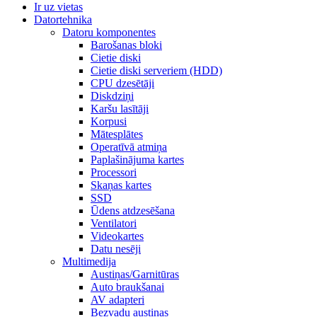
Ir uz vietas
Datortehnika
Datoru komponentes
Barošanas bloki
Cietie diski
Cietie diski serveriem (HDD)
CPU dzesētāji
Diskdziņi
Karšu lasītāji
Korpusi
Mātesplātes
Operatīvā atmiņa
Paplašinājuma kartes
Processori
Skaņas kartes
SSD
Ūdens atdzesēšana
Ventilatori
Videokartes
Datu nesēji
Multimedija
Austiņas/Garnitūras
Auto braukšanai
AV adapteri
Bezvadu austiņas