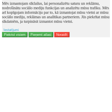
Mēs izmantojam sīkfailus, lai personalizētu saturu un reklāmu,
nodrošinātu sociālo mediju funkcijas un analizētu mūsu trafiku. Mēs
arī kopīgojam informāciju par to, kā izmantojat mūsu vietni ar mūsu
sociālo mediju, reklāmas un analītikas partneriem. Jūs piekrītat mūsu
sīkdatnēm, ja turpināsit izmantot mūsu vietni.
Iestatījumi
Reklāma
Piekrist visiem
Pieņemt atlasi
Noraidīt
Lietotāja dati
Reklāmas personalizēšana
Analītika
Funkcionalitāte
Personalizēšana
Drošība
Privacy Policy