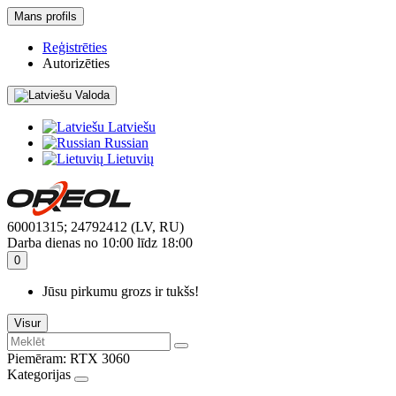
Mans profils
Reģistrēties
Autorizēties
Valoda
Latviešu
Russian
Lietuvių
60001315; 24792412 (LV, RU)
Darba dienas no 10:00 līdz 18:00
0
Jūsu pirkumu grozs ir tukšs!
Visur
Piemēram:
RTX 3060
Kategorijas