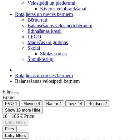
Velosipēdi un piederumi
Ķiveres velobraukšanai
Rotaļlietas un preces bērniem
Bērnu rati
Balansēšanas velosipēdi bērniem
Ēdināšanas krēsli
LEGO
Manēžas un gultiņas
Skolai
Skolas somas
Šūpuļkrēsliņi
Rotaļlietas un preces bērniem
Balansēšanas velosipēdi bērniem
Filtrs
Brand
EVO
1
Movino
4
Rastar
4
Toyz
14
Berdsen
2
Show 16 more
Hide
18
-
186
€
Price
Entry filters
Filtrs
Entry filters