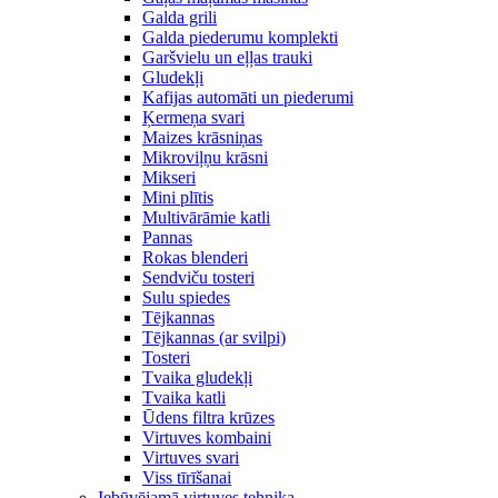
Galda grili
Galda piederumu komplekti
Garšvielu un eļļas trauki
Gludekļi
Kafijas automāti un piederumi
Ķermeņa svari
Maizes krāsniņas
Mikroviļņu krāsni
Mikseri
Mini plītis
Multivārāmie katli
Pannas
Rokas blenderi
Sendviču tosteri
Sulu spiedes
Tējkannas
Tējkannas (ar svilpi)
Tosteri
Tvaika gludekļi
Tvaika katli
Ūdens filtra krūzes
Virtuves kombaini
Virtuves svari
Viss tīrīšanai
Iebūvējamā virtuves tehnika