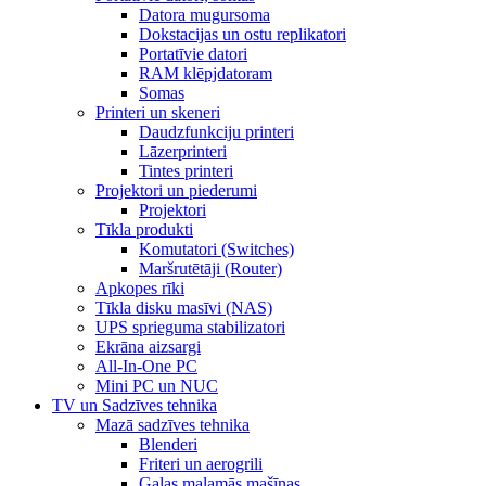
Datora mugursoma
Dokstacijas un ostu replikatori
Portatīvie datori
RAM klēpjdatoram
Somas
Printeri un skeneri
Daudzfunkciju printeri
Lāzerprinteri
Tintes printeri
Projektori un piederumi
Projektori
Tīkla produkti
Komutatori (Switches)
Maršrutētāji (Router)
Apkopes rīki
Tīkla disku masīvi (NAS)
UPS sprieguma stabilizatori
Ekrāna aizsargi
All-In-One PC
Mini PC un NUC
TV un Sadzīves tehnika
Mazā sadzīves tehnika
Blenderi
Friteri un aerogrili
Gaļas maļamās mašīnas