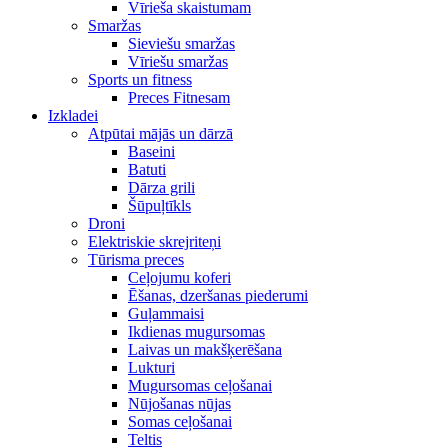
Vīrieša skaistumam
Smaržas
Sieviešu smaržas
Vīriešu smaržas
Sports un fitness
Preces Fitnesam
Izkladei
Atpūtai mājās un dārzā
Baseini
Batuti
Dārza grili
Šūpuļtīkls
Droni
Elektriskie skrejriteņi
Tūrisma preces
Ceļojumu koferi
Ēšanas, dzeršanas piederumi
Guļammaisi
Ikdienas mugursomas
Laivas un makšķerēšana
Lukturi
Mugursomas ceļošanai
Nūjošanas nūjas
Somas ceļošanai
Teltis