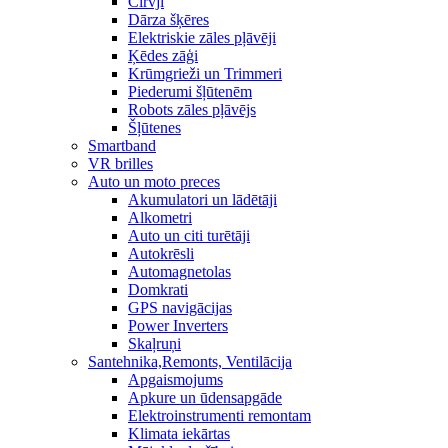
Cirvji
Dārza šķēres
Elektriskie zāles pļāvēji
Ķēdes zāģi
Krūmgrieži un Trimmeri
Piederumi šļūtenēm
Robots zāles pļāvējs
Šļūtenes
Smartband
VR brilles
Auto un moto preces
Akumulatori un lādētāji
Alkometri
Auto un citi turētāji
Autokrēsli
Automagnetolas
Domkrati
GPS navigācijas
Power Inverters
Skaļruņi
Santehnika,Remonts, Ventilācija
Apgaismojums
Apkure un ūdensapgāde
Elektroinstrumenti remontam
Klimata iekārtas