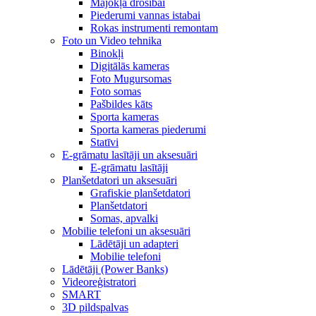
Mājokļa drošībai
Piederumi vannas istabai
Rokas instrumenti remontam
Foto un Video tehnika
Binokļi
Digitālās kameras
Foto Mugursomas
Foto somas
Pašbildes kāts
Sporta kameras
Sporta kameras piederumi
Statīvi
E-grāmatu lasītāji un aksesuāri
E-grāmatu lasītāji
Planšetdatori un aksesuāri
Grafiskie planšetdatori
Planšetdatori
Somas, apvalki
Mobilie telefoni un aksesuāri
Lādētāji un adapteri
Mobilie telefoni
Lādētāji (Power Banks)
Videoreģistratori
SMART
3D pildspalvas