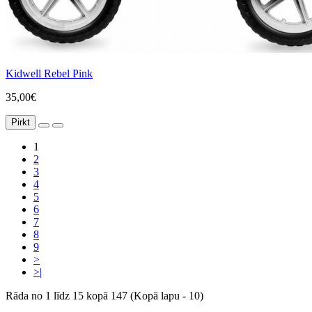
Kidwell Rebel Pink
35,00€
Pirkt
1
2
3
4
5
6
7
8
9
>
>|
Rāda no 1 līdz 15 kopā 147 (Kopā lapu - 10)