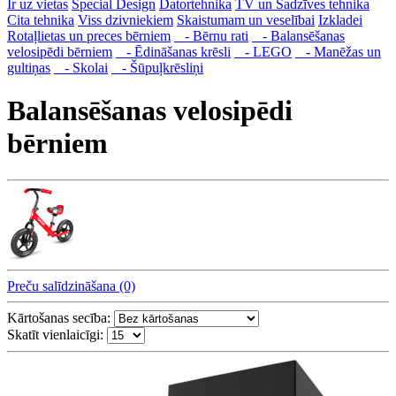
Ir uz vietas
Special Design
Datortehnika
TV un Sadzīves tehnika
Cita tehnika
Viss dzivniekiem
Skaistumam un veselībai
Izkladei
Rotaļlietas un preces bērniem
- Bērnu rati
- Balansēšanas
velosipēdi bērniem
- Ēdināšanas krēsli
- LEGO
- Manēžas un
gultiņas
- Skolai
- Šūpuļkrēsliņi
Balansēšanas velosipēdi
bērniem
Preču salīdzināšana (0)
Kārtošanas secība:
Skatīt vienlaicīgi: