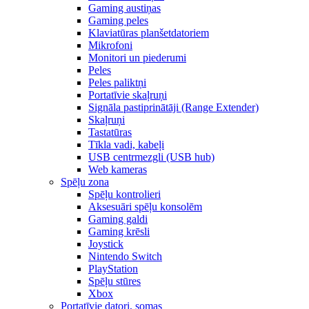
Gaming austiņas
Gaming peles
Klaviatūras planšetdatoriem
Mikrofoni
Monitori un piederumi
Peles
Peles paliktņi
Portatīvie skaļruņi
Signāla pastiprinātāji (Range Extender)
Skaļruņi
Tastatūras
Tīkla vadi, kabeļi
USB centrmezgli (USB hub)
Web kameras
Spēļu zona
Spēļu kontrolieri
Aksesuāri spēļu konsolēm
Gaming galdi
Gaming krēsli
Joystick
Nintendo Switch
PlayStation
Spēļu stūres
Xbox
Portatīvie datori, somas