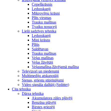
Cepeškrāsnis
Ledusskapji
Mikroviļņu krāsni
Plīts virsmas
Trauku mašīnas
Tvaiku nosuceji
Lielā sadzīves tehnika
Ledusskapji
Mini krāsns
Plītis
Saldētavas
Trauku mašīnas
Veļas mašīnas
Veļas žāvētāji
Veļasmašīna-žāvējamā mašīna
Televizori un piederumi
Multimediju atskaņotāji
Sienas, griestu stiprinājumi
Video signāla dalītāji (Splitter)
Cita tehnika
Dārza tehnika
Akumulatora zāles pļāvēji
Benzīna pļāvēji
Birstes griezēji