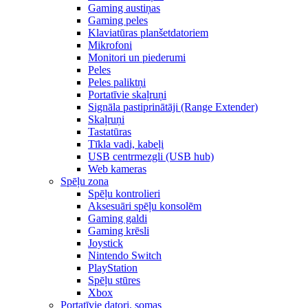
Gaming austiņas
Gaming peles
Klaviatūras planšetdatoriem
Mikrofoni
Monitori un piederumi
Peles
Peles paliktņi
Portatīvie skaļruņi
Signāla pastiprinātāji (Range Extender)
Skaļruņi
Tastatūras
Tīkla vadi, kabeļi
USB centrmezgli (USB hub)
Web kameras
Spēļu zona
Spēļu kontrolieri
Aksesuāri spēļu konsolēm
Gaming galdi
Gaming krēsli
Joystick
Nintendo Switch
PlayStation
Spēļu stūres
Xbox
Portatīvie datori, somas