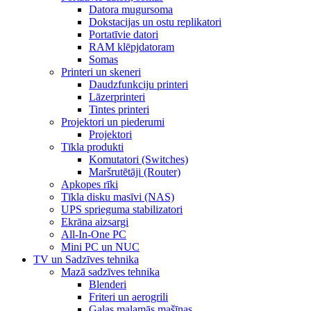
Datora mugursoma
Dokstacijas un ostu replikatori
Portatīvie datori
RAM klēpjdatoram
Somas
Printeri un skeneri
Daudzfunkciju printeri
Lāzerprinteri
Tintes printeri
Projektori un piederumi
Projektori
Tīkla produkti
Komutatori (Switches)
Maršrutētāji (Router)
Apkopes rīki
Tīkla disku masīvi (NAS)
UPS sprieguma stabilizatori
Ekrāna aizsargi
All-In-One PC
Mini PC un NUC
TV un Sadzīves tehnika
Mazā sadzīves tehnika
Blenderi
Friteri un aerogrili
Gaļas maļamās mašīnas