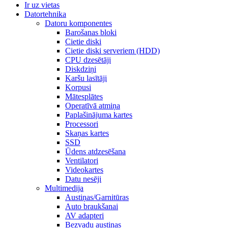
Ir uz vietas
Datortehnika
Datoru komponentes
Barošanas bloki
Cietie diski
Cietie diski serveriem (HDD)
CPU dzesētāji
Diskdziņi
Karšu lasītāji
Korpusi
Mātesplātes
Operatīvā atmiņa
Paplašinājuma kartes
Processori
Skaņas kartes
SSD
Ūdens atdzesēšana
Ventilatori
Videokartes
Datu nesēji
Multimedija
Austiņas/Garnitūras
Auto braukšanai
AV adapteri
Bezvadu austiņas