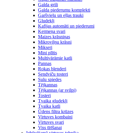
Galda grili
Galda piederumu komplekti
Garšvielu un eļļas trauki
Gludekļi
Kafijas automāti un piederumi
Ķermeņa svari
Maizes krāsniņas
Mikroviļņu krāsni
Mikseri
Mini plītis
Multivārāmie katli
Pannas
Rokas blenderi
Sendviču tosteri
Sulu spiedes
Tējkannas
Tējkannas (ar svilpi)
Tosteri
Tvaika gludekļi
Tvaika katli
Ūdens filtra krūzes
Virtuves kombaini
Virtuves svari
Viss tīrīšanai
Iebūvējamā virtuves tehnika