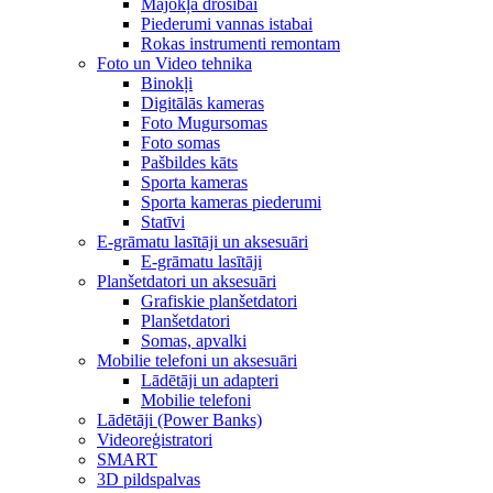
Mājokļa drošībai
Piederumi vannas istabai
Rokas instrumenti remontam
Foto un Video tehnika
Binokļi
Digitālās kameras
Foto Mugursomas
Foto somas
Pašbildes kāts
Sporta kameras
Sporta kameras piederumi
Statīvi
E-grāmatu lasītāji un aksesuāri
E-grāmatu lasītāji
Planšetdatori un aksesuāri
Grafiskie planšetdatori
Planšetdatori
Somas, apvalki
Mobilie telefoni un aksesuāri
Lādētāji un adapteri
Mobilie telefoni
Lādētāji (Power Banks)
Videoreģistratori
SMART
3D pildspalvas