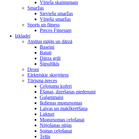
Vīrieša skaistumam
Smaržas
Sieviešu smaržas
Vīriešu smaržas
Sports un fitness
Preces Fitnesam
Izkladei
Atpūtai mājās un dārzā
Baseini
Batuti
Dārza grili
Šūpuļtīkls
Droni
Elektriskie skrejriteņi
Tūrisma preces
Ceļojumu koferi
Ēšanas, dzeršanas piederumi
Guļammaisi
Ikdienas mugursomas
Laivas un makšķerēšana
Lukturi
Mugursomas ceļošanai
Nūjošanas nūjas
Somas ceļošanai
Teltis