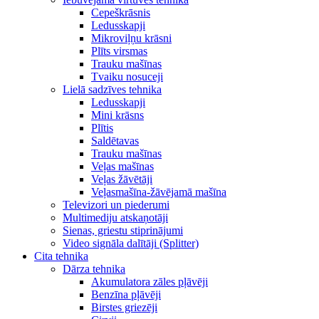
Cepeškrāsnis
Ledusskapji
Mikroviļņu krāsni
Plīts virsmas
Trauku mašīnas
Tvaiku nosuceji
Lielā sadzīves tehnika
Ledusskapji
Mini krāsns
Plītis
Saldētavas
Trauku mašīnas
Veļas mašīnas
Veļas žāvētāji
Veļasmašīna-žāvējamā mašīna
Televizori un piederumi
Multimediju atskaņotāji
Sienas, griestu stiprinājumi
Video signāla dalītāji (Splitter)
Cita tehnika
Dārza tehnika
Akumulatora zāles pļāvēji
Benzīna pļāvēji
Birstes griezēji