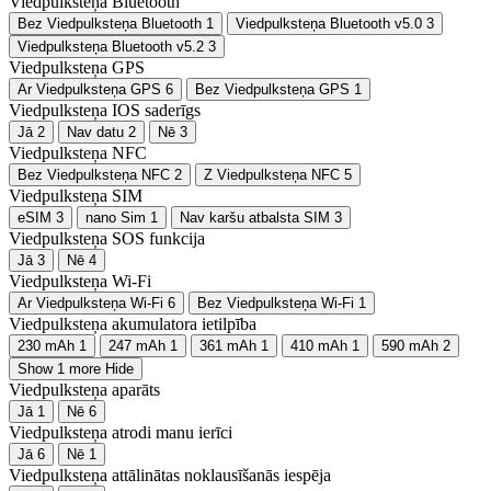
Viedpulksteņa Bluetooth
Bez Viedpulksteņa Bluetooth
1
Viedpulksteņa Bluetooth v5.0
3
Viedpulksteņa Bluetooth v5.2
3
Viedpulksteņa GPS
Ar Viedpulksteņa GPS
6
Bez Viedpulksteņa GPS
1
Viedpulksteņa IOS saderīgs
Jā
2
Nav datu
2
Nē
3
Viedpulksteņa NFC
Bez Viedpulksteņa NFC
2
Z Viedpulksteņa NFC
5
Viedpulksteņa SIM
eSIM
3
nano Sim
1
Nav karšu atbalsta SIM
3
Viedpulksteņa SOS funkcija
Jā
3
Nē
4
Viedpulksteņa Wi-Fi
Ar Viedpulksteņa Wi-Fi
6
Bez Viedpulksteņa Wi-Fi
1
Viedpulksteņa akumulatora ietilpība
230 mAh
1
247 mAh
1
361 mAh
1
410 mAh
1
590 mAh
2
Show 1 more
Hide
Viedpulksteņa aparāts
Jā
1
Nē
6
Viedpulksteņa atrodi manu ierīci
Jā
6
Nē
1
Viedpulksteņa attālinātas noklausīšanās iespēja