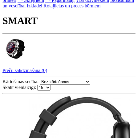
printeri
- Skrejriteņi
- Pagarinātāji
Viss dzivniekiem
Skaistumam
un veselībai
Izkladei
Rotaļlietas un preces bērniem
SMART
Preču salīdzināšana (0)
Kārtošanas secība:
Skatīt vienlaicīgi: