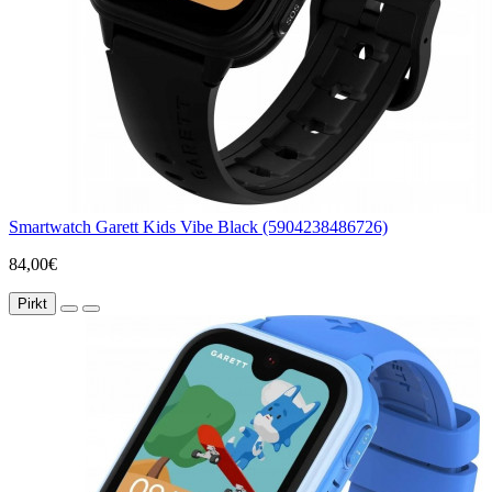
Smartwatch Garett Kids Vibe Black (5904238486726)
84,00€
Pirkt