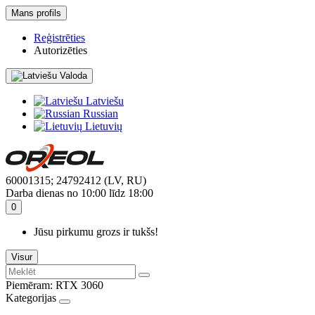
Mans profils
Reģistrēties
Autorizēties
Valoda
Latviešu
Russian
Lietuvių
60001315; 24792412 (LV, RU)
Darba dienas no 10:00 līdz 18:00
0
Jūsu pirkumu grozs ir tukšs!
Visur
Piemēram:
RTX 3060
Kategorijas