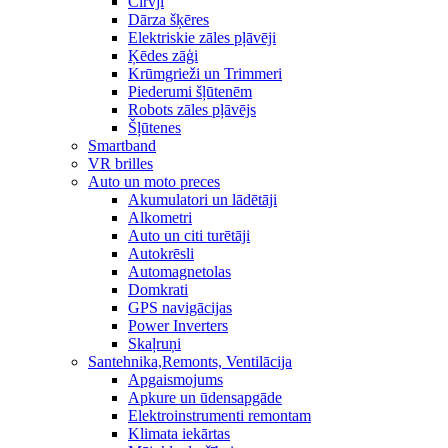
Cirvji
Dārza šķēres
Elektriskie zāles pļāvēji
Ķēdes zāģi
Krūmgrieži un Trimmeri
Piederumi šļūtenēm
Robots zāles pļāvējs
Šļūtenes
Smartband
VR brilles
Auto un moto preces
Akumulatori un lādētāji
Alkometri
Auto un citi turētāji
Autokrēsli
Automagnetolas
Domkrati
GPS navigācijas
Power Inverters
Skaļruņi
Santehnika,Remonts, Ventilācija
Apgaismojums
Apkure un ūdensapgāde
Elektroinstrumenti remontam
Klimata iekārtas