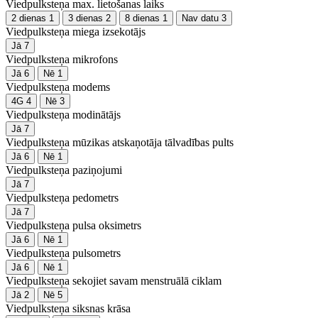
Viedpulksteņa max. lietošanas laiks
2 dienas
1
3 dienas
2
8 dienas
1
Nav datu
3
Viedpulksteņa miega izsekotājs
Jā
7
Viedpulksteņa mikrofons
Jā
6
Nē
1
Viedpulksteņa modems
4G
4
Nē
3
Viedpulksteņa modinātājs
Jā
7
Viedpulksteņa mūzikas atskaņotāja tālvadības pults
Jā
6
Nē
1
Viedpulksteņa paziņojumi
Jā
7
Viedpulksteņa pedometrs
Jā
7
Viedpulksteņa pulsa oksimetrs
Jā
6
Nē
1
Viedpulksteņa pulsometrs
Jā
6
Nē
1
Viedpulksteņa sekojiet savam menstruālā ciklam
Jā
2
Nē
5
Viedpulksteņa siksnas krāsa