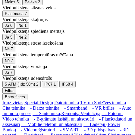
Melns
5
Pelēks
2
Viedpulksteņa siksnas veids
Plastmasa
7
Viedpulksteņa skaļruņis
Jā
6
Nē
1
Viedpulksteņa spiediena mērītājs
Jā
5
Nē
2
Viedpulksteņa stresa izsekošana
Nē
7
Viedpulksteņa temperatūras mērīšana
Nē
7
Viedpulksteņa vibrācija
Jā
7
Viedpulksteņa ūdensdrošs
5 ATM (līdz 50m)
2
IP67
1
IP68
4
Filtrs
Entry filters
Ir uz vietas
Special Design
Datortehnika
TV un Sadzīves tehnika
Cita tehnika
- Dārza tehnika
- Smartband
- VR brilles
- Auto
un moto preces
- Santehnika,Remonts, Ventilācija
- Foto un
Video tehnika
- E-grāmatu lasītāji un aksesuāri
- Planšetdatori un
aksesuāri
- Mobilie telefoni un aksesuāri
- Lādētāji (Power
Banks)
- Videoreģistratori
- SMART
- 3D pildspalvas
- 3D