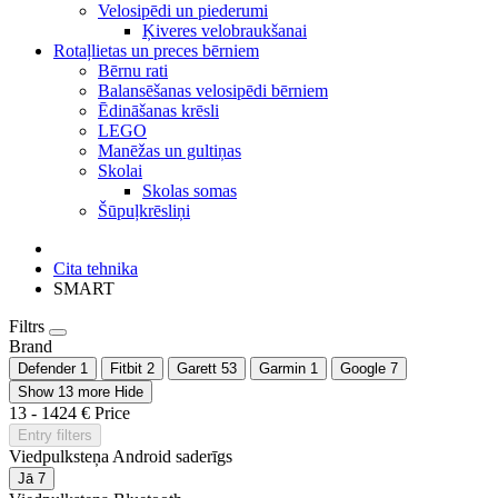
Velosipēdi un piederumi
Ķiveres velobraukšanai
Rotaļlietas un preces bērniem
Bērnu rati
Balansēšanas velosipēdi bērniem
Ēdināšanas krēsli
LEGO
Manēžas un gultiņas
Skolai
Skolas somas
Šūpuļkrēsliņi
Cita tehnika
SMART
Filtrs
Brand
Defender
1
Fitbit
2
Garett
53
Garmin
1
Google
7
Show 13 more
Hide
13
-
1424
€
Price
Entry filters
Viedpulksteņa Android saderīgs
Jā
7