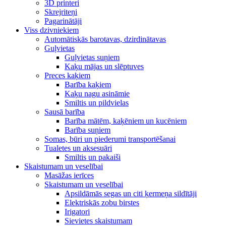
3D printeri
Skrejriteņi
Pagarinātāji
Viss dzivniekiem
Automātiskās barotavas, dzirdinātavas
Guļvietas
Guļvietas suņiem
Kaķu mājas un slēptuves
Preces kaķiem
Barība kaķiem
Kaķu nagu asināmie
Smiltis un pildvielas
Sausā barība
Barība mātēm, kaķēniem un kucēniem
Barība suņiem
Somas, būri un piederumi transportēšanai
Tualetes un aksesuāri
Smiltis un pakaiši
Skaistumam un veselībai
Masāžas ierīces
Skaistumam un veselībai
Apsildāmās segas un citi ķermeņa sildītāji
Elektriskās zobu birstes
Irigatori
Sievietes skaistumam