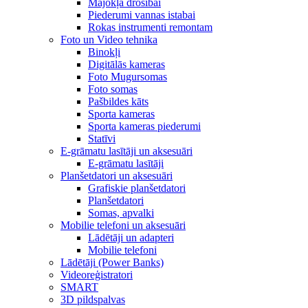
Mājokļa drošībai
Piederumi vannas istabai
Rokas instrumenti remontam
Foto un Video tehnika
Binokļi
Digitālās kameras
Foto Mugursomas
Foto somas
Pašbildes kāts
Sporta kameras
Sporta kameras piederumi
Statīvi
E-grāmatu lasītāji un aksesuāri
E-grāmatu lasītāji
Planšetdatori un aksesuāri
Grafiskie planšetdatori
Planšetdatori
Somas, apvalki
Mobilie telefoni un aksesuāri
Lādētāji un adapteri
Mobilie telefoni
Lādētāji (Power Banks)
Videoreģistratori
SMART
3D pildspalvas