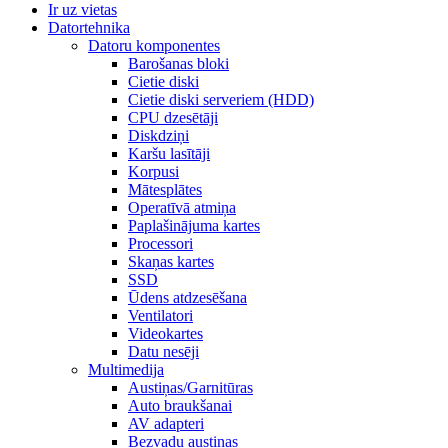
Ir uz vietas
Datortehnika
Datoru komponentes
Barošanas bloki
Cietie diski
Cietie diski serveriem (HDD)
CPU dzesētāji
Diskdziņi
Karšu lasītāji
Korpusi
Mātesplātes
Operatīvā atmiņa
Paplašinājuma kartes
Processori
Skaņas kartes
SSD
Ūdens atdzesēšana
Ventilatori
Videokartes
Datu nesēji
Multimedija
Austiņas/Garnitūras
Auto braukšanai
AV adapteri
Bezvadu austiņas