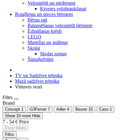
Velosipēdi un piederumi
Ķiveres velobraukšanai
Rotaļlietas un preces bērniem
Bērnu rati
Balansēšanas velosipēdi bērniem
Ēdināšanas krēsli
LEGO
Manēžas un gultiņas
Skolai
Skolas somas
Šūpuļkrēsliņi
TV un Sadzīves tehnika
Mazā sadzīves tehnika
Virtuves svari
Filtrs
Brand
Concept
1
G3Ferrari
7
Adler
4
Beurer
15
Caso
1
Show 10 more
Hide
7
-
54
€
Price
Entry filters
Filtrs