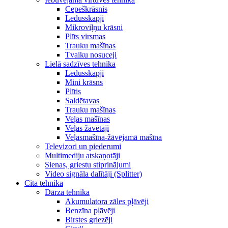
Cepeškrāsnis
Ledusskapji
Mikroviļņu krāsni
Plīts virsmas
Trauku mašīnas
Tvaiku nosuceji
Lielā sadzīves tehnika
Ledusskapji
Mini krāsns
Plītis
Saldētavas
Trauku mašīnas
Veļas mašīnas
Veļas žāvētāji
Veļasmašīna-žāvējamā mašīna
Televizori un piederumi
Multimediju atskaņotāji
Sienas, griestu stiprinājumi
Video signāla dalītāji (Splitter)
Cita tehnika
Dārza tehnika
Akumulatora zāles pļāvēji
Benzīna pļāvēji
Birstes griezēji