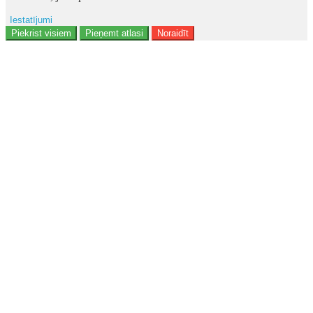
Iestatījumi
Reklāma
Piekrist visiem
Pieņemt atlasi
Noraidīt
Lietotāja dati
Reklāmas personalizēšana
Analītika
Funkcionalitāte
Personalizēšana
Drošība
Privacy Policy