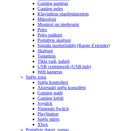
Gaming austiņas
Gaming peles
Klaviatūras planšetdatoriem
Mikrofoni
Monitori un piederumi
Peles
Peles paliktņi
Portatīvie skaļruņi
Signāla pastiprinātāji (Range Extender)
Skaļruņi
Tastatūras
Tīkla vadi, kabeļi
USB centrmezgli (USB hub)
Web kameras
Spēļu zona
Spēļu kontrolieri
Aksesuāri spēļu konsolēm
Gaming galdi
Gaming krēsli
Joystick
Nintendo Switch
PlayStation
Spēļu stūres
Xbox
Portatīvie datori, somas