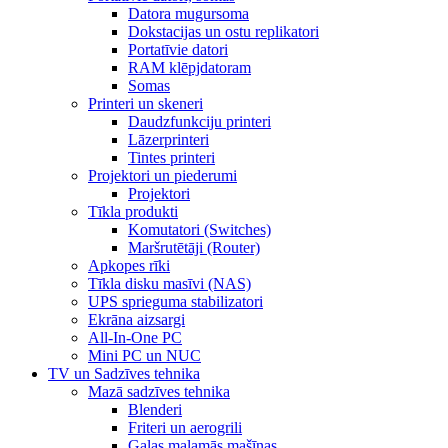
Datora mugursoma
Dokstacijas un ostu replikatori
Portatīvie datori
RAM klēpjdatoram
Somas
Printeri un skeneri
Daudzfunkciju printeri
Lāzerprinteri
Tintes printeri
Projektori un piederumi
Projektori
Tīkla produkti
Komutatori (Switches)
Maršrutētāji (Router)
Apkopes rīki
Tīkla disku masīvi (NAS)
UPS sprieguma stabilizatori
Ekrāna aizsargi
All-In-One PC
Mini PC un NUC
TV un Sadzīves tehnika
Mazā sadzīves tehnika
Blenderi
Friteri un aerogrili
Gaļas maļamās mašīnas