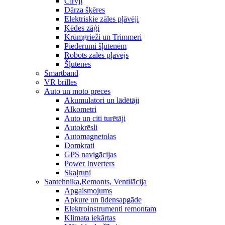
Cirvji
Dārza šķēres
Elektriskie zāles pļāvēji
Ķēdes zāģi
Krūmgrieži un Trimmeri
Piederumi šļūtenēm
Robots zāles pļāvējs
Šļūtenes
Smartband
VR brilles
Auto un moto preces
Akumulatori un lādētāji
Alkometri
Auto un citi turētāji
Autokrēsli
Automagnetolas
Domkrati
GPS navigācijas
Power Inverters
Skaļruņi
Santehnika,Remonts, Ventilācija
Apgaismojums
Apkure un ūdensapgāde
Elektroinstrumenti remontam
Klimata iekārtas