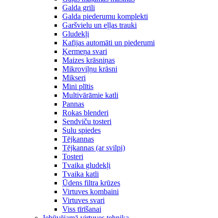
Galda grili
Galda piederumu komplekti
Garšvielu un eļļas trauki
Gludekļi
Kafijas automāti un piederumi
Ķermeņa svari
Maizes krāsniņas
Mikroviļņu krāsni
Mikseri
Mini plītis
Multivārāmie katli
Pannas
Rokas blenderi
Sendviču tosteri
Sulu spiedes
Tējkannas
Tējkannas (ar svilpi)
Tosteri
Tvaika gludekļi
Tvaika katli
Ūdens filtra krūzes
Virtuves kombaini
Virtuves svari
Viss tīrīšanai
Iebūvējamā virtuves tehnika