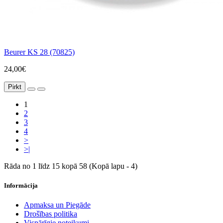
Beurer KS 28 (70825)
24,00€
Pirkt
1
2
3
4
>
>|
Rāda no 1 līdz 15 kopā 58 (Kopā lapu - 4)
Informācija
Apmaksa un Piegāde
Drošības politika
Vispārīgie noteikumi