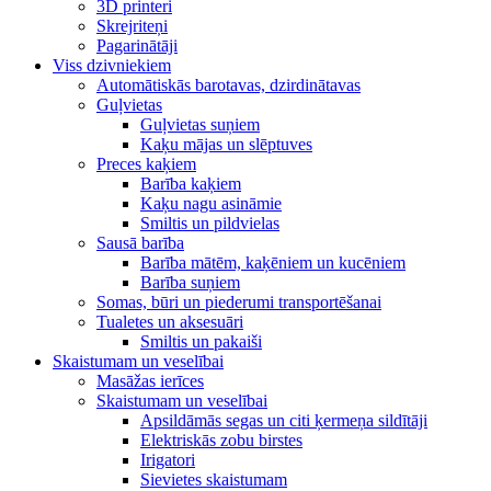
3D printeri
Skrejriteņi
Pagarinātāji
Viss dzivniekiem
Automātiskās barotavas, dzirdinātavas
Guļvietas
Guļvietas suņiem
Kaķu mājas un slēptuves
Preces kaķiem
Barība kaķiem
Kaķu nagu asināmie
Smiltis un pildvielas
Sausā barība
Barība mātēm, kaķēniem un kucēniem
Barība suņiem
Somas, būri un piederumi transportēšanai
Tualetes un aksesuāri
Smiltis un pakaiši
Skaistumam un veselībai
Masāžas ierīces
Skaistumam un veselībai
Apsildāmās segas un citi ķermeņa sildītāji
Elektriskās zobu birstes
Irigatori
Sievietes skaistumam