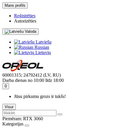
Mans profils
Reģistrēties
Autorizēties
Valoda
Latviešu
Russian
Lietuvių
60001315; 24792412 (LV, RU)
Darba dienas no 10:00 līdz 18:00
0
Jūsu pirkumu grozs ir tukšs!
Visur
Piemēram:
RTX 3060
Kategorijas