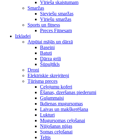
Vīrieša skaistumam
Smaržas
Sieviešu smaržas
Vīriešu smaržas
Sports un fitness
Preces Fitnesam
Izkladei
Atpūtai mājās un dārzā
Baseini
Batuti
Dārza grili
Šūpuļtīkls
Droni
Elektriskie skrejriteņi
Tūrisma preces
Ceļojumu koferi
Ēšanas, dzeršanas piederumi
Guļammaisi
Ikdienas mugursomas
Laivas un makšķerēšana
Lukturi
Mugursomas ceļošanai
Nūjošanas nūjas
Somas ceļošanai
Teltis