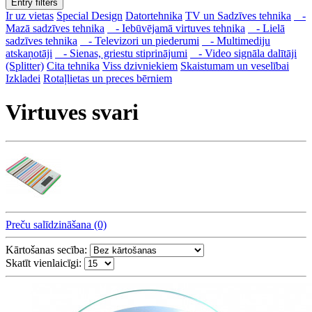
Entry filters
Ir uz vietas
Special Design
Datortehnika
TV un Sadzīves tehnika
-
Mazā sadzīves tehnika
- Iebūvējamā virtuves tehnika
- Lielā
sadzīves tehnika
- Televizori un piederumi
- Multimediju
atskaņotāji
- Sienas, griestu stiprinājumi
- Video signāla dalītāji
(Splitter)
Cita tehnika
Viss dzivniekiem
Skaistumam un veselībai
Izkladei
Rotaļlietas un preces bērniem
Virtuves svari
Preču salīdzināšana (0)
Kārtošanas secība:
Skatīt vienlaicīgi: