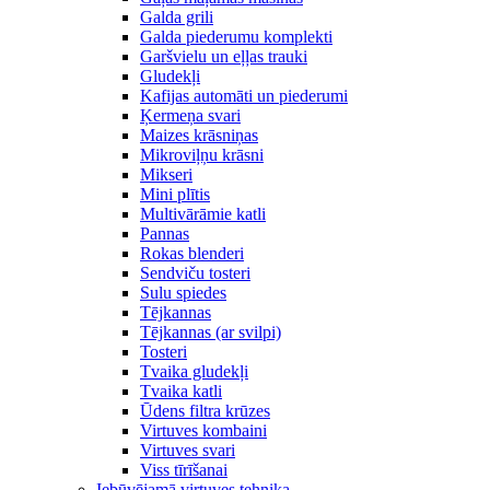
Galda grili
Galda piederumu komplekti
Garšvielu un eļļas trauki
Gludekļi
Kafijas automāti un piederumi
Ķermeņa svari
Maizes krāsniņas
Mikroviļņu krāsni
Mikseri
Mini plītis
Multivārāmie katli
Pannas
Rokas blenderi
Sendviču tosteri
Sulu spiedes
Tējkannas
Tējkannas (ar svilpi)
Tosteri
Tvaika gludekļi
Tvaika katli
Ūdens filtra krūzes
Virtuves kombaini
Virtuves svari
Viss tīrīšanai
Iebūvējamā virtuves tehnika