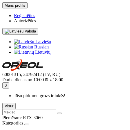
Mans profils
Reģistrēties
Autorizēties
Valoda
Latviešu
Russian
Lietuvių
60001315; 24792412 (LV, RU)
Darba dienas no 10:00 līdz 18:00
0
Jūsu pirkumu grozs ir tukšs!
Visur
Piemēram:
RTX 3060
Kategorijas