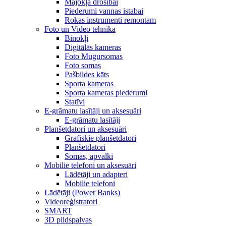
Mājokļa drošībai
Piederumi vannas istabai
Rokas instrumenti remontam
Foto un Video tehnika
Binokļi
Digitālās kameras
Foto Mugursomas
Foto somas
Pašbildes kāts
Sporta kameras
Sporta kameras piederumi
Statīvi
E-grāmatu lasītāji un aksesuāri
E-grāmatu lasītāji
Planšetdatori un aksesuāri
Grafiskie planšetdatori
Planšetdatori
Somas, apvalki
Mobilie telefoni un aksesuāri
Lādētāji un adapteri
Mobilie telefoni
Lādētāji (Power Banks)
Videoreģistratori
SMART
3D pildspalvas