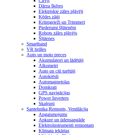
Cirvji
Dārza šķēres
Elektriskie zāles pļāvēji
Ķēdes zāģi
Krūmgrieži un Trimmeri
Piederumi šļūtenēm
Robots zāles pļāvējs
Šļūtenes
Smartband
VR brilles
Auto un moto preces
Akumulatori un lādētāji
Alkometri
Auto un citi turētāji
Autokrēsli
Automagnetolas
Domkrati
GPS navigācijas
Power Inverters
Skaļruņi
Santehnika,Remonts, Ventilācija
Apgaismojums
Apkure un ūdensapgāde
Elektroinstrumenti remontam
Klimata iekārtas