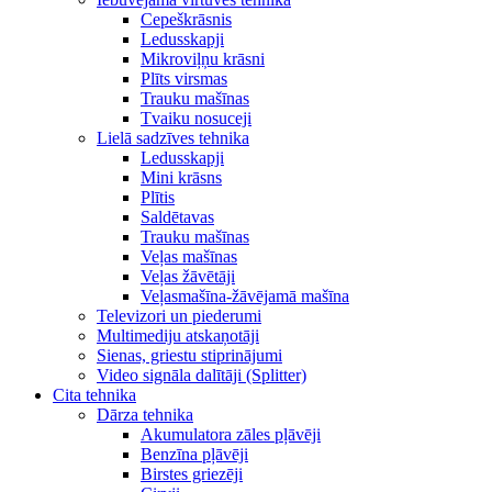
Cepeškrāsnis
Ledusskapji
Mikroviļņu krāsni
Plīts virsmas
Trauku mašīnas
Tvaiku nosuceji
Lielā sadzīves tehnika
Ledusskapji
Mini krāsns
Plītis
Saldētavas
Trauku mašīnas
Veļas mašīnas
Veļas žāvētāji
Veļasmašīna-žāvējamā mašīna
Televizori un piederumi
Multimediju atskaņotāji
Sienas, griestu stiprinājumi
Video signāla dalītāji (Splitter)
Cita tehnika
Dārza tehnika
Akumulatora zāles pļāvēji
Benzīna pļāvēji
Birstes griezēji