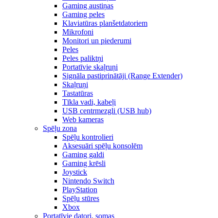
Gaming austiņas
Gaming peles
Klaviatūras planšetdatoriem
Mikrofoni
Monitori un piederumi
Peles
Peles paliktņi
Portatīvie skaļruņi
Signāla pastiprinātāji (Range Extender)
Skaļruņi
Tastatūras
Tīkla vadi, kabeļi
USB centrmezgli (USB hub)
Web kameras
Spēļu zona
Spēļu kontrolieri
Aksesuāri spēļu konsolēm
Gaming galdi
Gaming krēsli
Joystick
Nintendo Switch
PlayStation
Spēļu stūres
Xbox
Portatīvie datori, somas