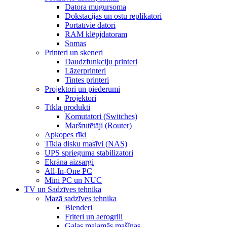
Datora mugursoma
Dokstacijas un ostu replikatori
Portatīvie datori
RAM klēpjdatoram
Somas
Printeri un skeneri
Daudzfunkciju printeri
Lāzerprinteri
Tintes printeri
Projektori un piederumi
Projektori
Tīkla produkti
Komutatori (Switches)
Maršrutētāji (Router)
Apkopes rīki
Tīkla disku masīvi (NAS)
UPS sprieguma stabilizatori
Ekrāna aizsargi
All-In-One PC
Mini PC un NUC
TV un Sadzīves tehnika
Mazā sadzīves tehnika
Blenderi
Friteri un aerogrili
Gaļas maļamās mašīnas