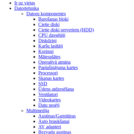
Ir uz vietas
Datortehnika
Datoru komponentes
Barošanas bloki
Cietie diski
Cietie diski serveriem (HDD)
CPU dzesētāji
Diskdziņi
Karšu lasītāji
Korpusi
Mātesplātes
Operatīvā atmiņa
Paplašinājuma kartes
Processori
Skaņas kartes
SSD
Ūdens atdzesēšana
Ventilatori
Videokartes
Datu nesēji
Multimedija
Austiņas/Garnitūras
Auto braukšanai
AV adapteri
Bezvadu austiņas