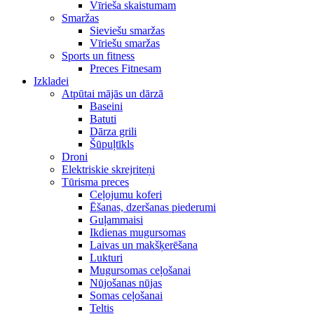
Vīrieša skaistumam
Smaržas
Sieviešu smaržas
Vīriešu smaržas
Sports un fitness
Preces Fitnesam
Izkladei
Atpūtai mājās un dārzā
Baseini
Batuti
Dārza grili
Šūpuļtīkls
Droni
Elektriskie skrejriteņi
Tūrisma preces
Ceļojumu koferi
Ēšanas, dzeršanas piederumi
Guļammaisi
Ikdienas mugursomas
Laivas un makšķerēšana
Lukturi
Mugursomas ceļošanai
Nūjošanas nūjas
Somas ceļošanai
Teltis