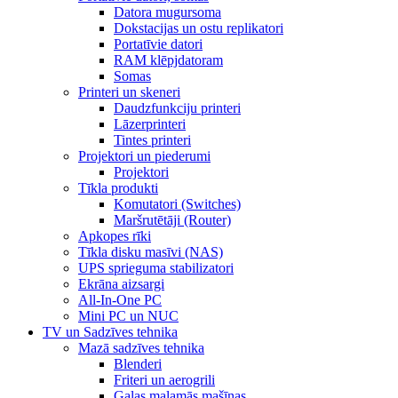
Datora mugursoma
Dokstacijas un ostu replikatori
Portatīvie datori
RAM klēpjdatoram
Somas
Printeri un skeneri
Daudzfunkciju printeri
Lāzerprinteri
Tintes printeri
Projektori un piederumi
Projektori
Tīkla produkti
Komutatori (Switches)
Maršrutētāji (Router)
Apkopes rīki
Tīkla disku masīvi (NAS)
UPS sprieguma stabilizatori
Ekrāna aizsargi
All-In-One PC
Mini PC un NUC
TV un Sadzīves tehnika
Mazā sadzīves tehnika
Blenderi
Friteri un aerogrili
Gaļas maļamās mašīnas