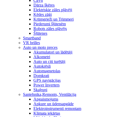
Cirvji
Dārza šķēres
Elektriskie zāles pļāvēji
Ķēdes zāģi
Krūmgrieži un Trimmeri
Piederumi šļūtenēm
Robots zāles pļāvējs
Šļūtenes
Smartband
VR brilles
Auto un moto preces
Akumulatori un lādētāji
Alkometri
Auto un citi turētāji
Autokrēsli
Automagnetolas
Domkrati
GPS navigācijas
Power Inverters
Skaļruņi
Santehnika,Remonts, Ventilācija
Apgaismojums
Apkure un ūdensapgāde
Elektroinstrumenti remontam
Klimata iekārtas