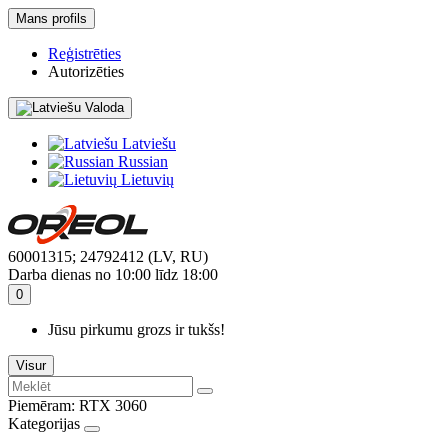
Mans profils
Reģistrēties
Autorizēties
Valoda
Latviešu
Russian
Lietuvių
60001315; 24792412 (LV, RU)
Darba dienas no 10:00 līdz 18:00
0
Jūsu pirkumu grozs ir tukšs!
Visur
Piemēram:
RTX 3060
Kategorijas