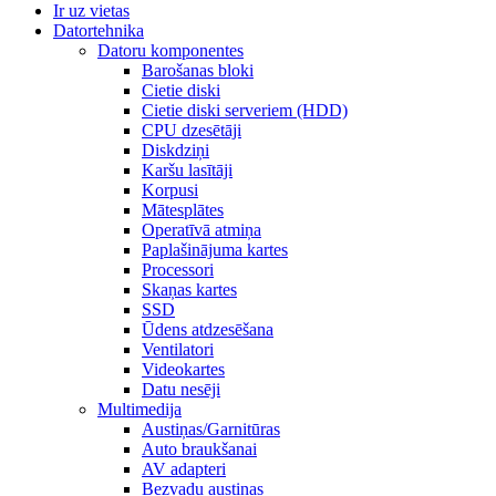
Ir uz vietas
Datortehnika
Datoru komponentes
Barošanas bloki
Cietie diski
Cietie diski serveriem (HDD)
CPU dzesētāji
Diskdziņi
Karšu lasītāji
Korpusi
Mātesplātes
Operatīvā atmiņa
Paplašinājuma kartes
Processori
Skaņas kartes
SSD
Ūdens atdzesēšana
Ventilatori
Videokartes
Datu nesēji
Multimedija
Austiņas/Garnitūras
Auto braukšanai
AV adapteri
Bezvadu austiņas