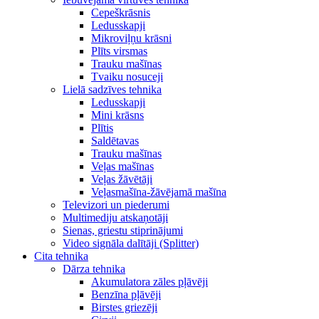
Cepeškrāsnis
Ledusskapji
Mikroviļņu krāsni
Plīts virsmas
Trauku mašīnas
Tvaiku nosuceji
Lielā sadzīves tehnika
Ledusskapji
Mini krāsns
Plītis
Saldētavas
Trauku mašīnas
Veļas mašīnas
Veļas žāvētāji
Veļasmašīna-žāvējamā mašīna
Televizori un piederumi
Multimediju atskaņotāji
Sienas, griestu stiprinājumi
Video signāla dalītāji (Splitter)
Cita tehnika
Dārza tehnika
Akumulatora zāles pļāvēji
Benzīna pļāvēji
Birstes griezēji