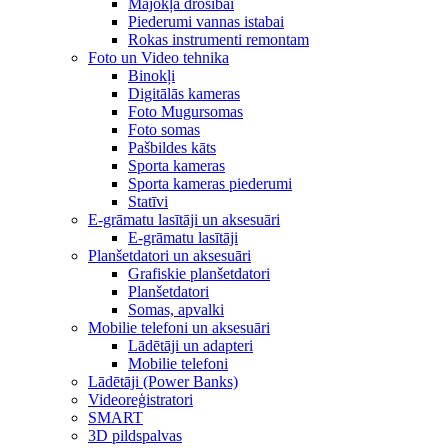
Mājokļa drošībai
Piederumi vannas istabai
Rokas instrumenti remontam
Foto un Video tehnika
Binokļi
Digitālās kameras
Foto Mugursomas
Foto somas
Pašbildes kāts
Sporta kameras
Sporta kameras piederumi
Statīvi
E-grāmatu lasītāji un aksesuāri
E-grāmatu lasītāji
Planšetdatori un aksesuāri
Grafiskie planšetdatori
Planšetdatori
Somas, apvalki
Mobilie telefoni un aksesuāri
Lādētāji un adapteri
Mobilie telefoni
Lādētāji (Power Banks)
Videoreģistratori
SMART
3D pildspalvas