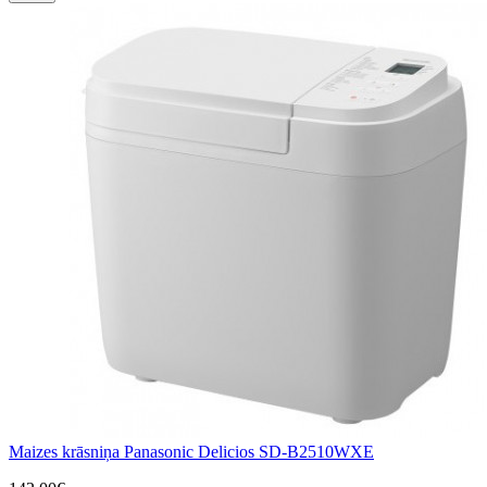
Maizes krāsniņa Panasonic Delicios SD-B2510WXE