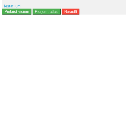
Iestatījumi
Reklāma
Piekrist visiem
Pieņemt atlasi
Noraidīt
Lietotāja dati
Reklāmas personalizēšana
Analītika
Funkcionalitāte
Personalizēšana
Drošība
Privacy Policy