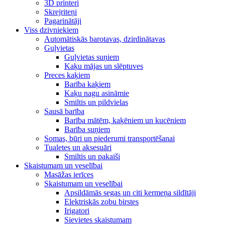
3D printeri
Skrejriteņi
Pagarinātāji
Viss dzivniekiem
Automātiskās barotavas, dzirdinātavas
Guļvietas
Guļvietas suņiem
Kaķu mājas un slēptuves
Preces kaķiem
Barība kaķiem
Kaķu nagu asināmie
Smiltis un pildvielas
Sausā barība
Barība mātēm, kaķēniem un kucēniem
Barība suņiem
Somas, būri un piederumi transportēšanai
Tualetes un aksesuāri
Smiltis un pakaiši
Skaistumam un veselībai
Masāžas ierīces
Skaistumam un veselībai
Apsildāmās segas un citi ķermeņa sildītāji
Elektriskās zobu birstes
Irigatori
Sievietes skaistumam