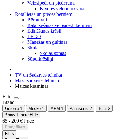
Velosipēdi un piederumi
Ķiveres velobraukšanai
Rotaļlietas un preces bērniem
Bērnu rati
Balansēšanas velosipēdi bērniem
Ēdināšanas krēsli
LEGO
Manēžas un gultiņas
Skolai
Skolas somas
Šūpuļkrēsliņi
TV un Sadzīves tehnika
Mazā sadzīves tehnika
Maizes krāsniņas
Filtrs
Brand
Gorenje
1
Mesko
1
MPM
1
Panasonic
2
Tefal
2
Show 1 more
Hide
65
-
209
€
Price
Entry filters
Filtrs