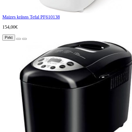
Maizes krāsns Tefal PF610138
154,00€
Pirkt