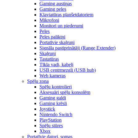
Gaming austiņas
Gaming peles
Klaviatūras planšetdatoriem
Mikrofoni
Monitori un piederumi
Peles
Peles paliktņi
Portatīvie skaļruņi
Signāla pastiprinātāji (Range Extender)
Skaļruņi
Tastatūras
Tīkla vadi, kabeļi
USB centrmezgli (USB hub)
Web kameras
Spēļu zona
Spēļu kontrolieri
Aksesuāri spēļu konsolēm
Gaming galdi
Gaming krēsli
Joystick
Nintendo Switch
PlayStation
Spēļu stūres
Xbox
Portatīvie datori, somas