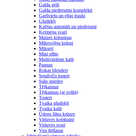
Galda grili
Galda piederumu komplekti
Garšvielu un eļļas trauki
Gludekļi
Kafijas automāti un piederumi
Ķermeņa svari
Maizes krāsniņas
Mikroviļņu krāsni
Mikseri
Mini plītis
Multivārāmie katli
Pannas
Rokas blenderi
Sendviču tosteri
Sulu spiedes
Tējkannas
Tējkannas (ar svilpi)
Tosteri
Tvaika gludekļi
Tvaika katli
Ūdens filtra krūzes
Virtuves kombaini
Virtuves svari
Viss tīrīšanai
Iebūvējamā virtuves tehnika