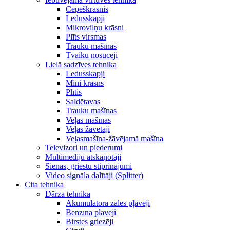
Cepeškrāsnis
Ledusskapji
Mikroviļņu krāsni
Plīts virsmas
Trauku mašīnas
Tvaiku nosuceji
Lielā sadzīves tehnika
Ledusskapji
Mini krāsns
Plītis
Saldētavas
Trauku mašīnas
Veļas mašīnas
Veļas žāvētāji
Veļasmašīna-žāvējamā mašīna
Televizori un piederumi
Multimediju atskaņotāji
Sienas, griestu stiprinājumi
Video signāla dalītāji (Splitter)
Cita tehnika
Dārza tehnika
Akumulatora zāles pļāvēji
Benzīna pļāvēji
Birstes griezēji