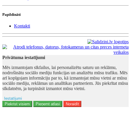
Papildināti
Kontakti
Privātuma iestatījumi
Mēs izmantojam sīkfailus, lai personalizētu saturu un reklāmu,
nodrošinātu sociālo mediju funkcijas un analizētu mūsu trafiku. Mēs
arī kopīgojam informāciju par to, kā izmantojat mūsu vietni ar mūsu
sociālo mediju, reklāmas un analītikas partneriem. Jūs piekrītat mūsu
sīkdatnēm, ja turpināsit izmantot mūsu vietni.
Iestatījumi
Reklāma
Piekrist visiem
Pieņemt atlasi
Noraidīt
Lietotāja dati
Reklāmas personalizēšana
Analītika
Funkcionalitāte