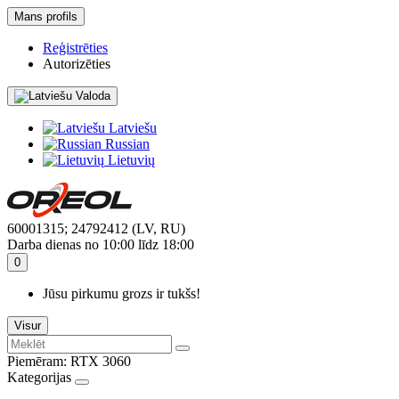
Mans profils
Reģistrēties
Autorizēties
Valoda
Latviešu
Russian
Lietuvių
60001315; 24792412 (LV, RU)
Darba dienas no 10:00 līdz 18:00
0
Jūsu pirkumu grozs ir tukšs!
Visur
Piemēram:
RTX 3060
Kategorijas