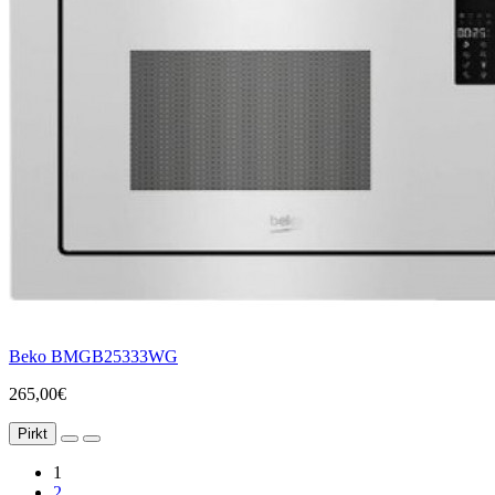
Beko BMGB25333WG
265,00€
Pirkt
1
2