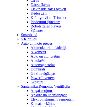
Cirvji
Dārza šķēres
Elektriskie zāles pļāvēji
Ķēdes zāģi
Krūmgrieži un Trimmeri
Piederumi šļūtenēm
Robots zāles pļāvējs
Šļūtenes
Smartband
VR brilles
Auto un moto preces
Akumulatori un lādētāji
Alkometri
Auto un citi turētāji
Autokrēsli
Automagnetolas
Domkrati
GPS navigācijas
Power Inverters
Skaļruņi
Santehnika,Remonts, Ventilācija
Apgaismojums
Apkure un ūdensapgāde
Elektroinstrumenti remontam
Klimata iekārtas