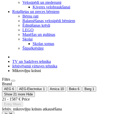
Velosipēdi un piederumi
Ķiveres velobraukšanai
Rotaļlietas un preces bērniem
Bērnu rati
Balansēšanas velosipēdi bērniem
Ēdināšanas krēsli
LEGO
Manēžas un gultiņas
Skolai
Skolas somas
Šūpuļkrēsliņi
TV un Sadzīves tehnika
Iebūvējamā virtuves tehnika
Mikroviļņu krāsni
Filtrs
Brand
AEG
6
AEG-Electrolux
1
Amica
10
Beko
6
Berg
1
Show 21 more
Hide
21
-
1587
€
Price
Entry filters
Iebūv. mikroviļņu krāsns atkausēšana