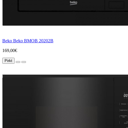
Beko Beko BMOB 20202B
169,00€
Pirkt