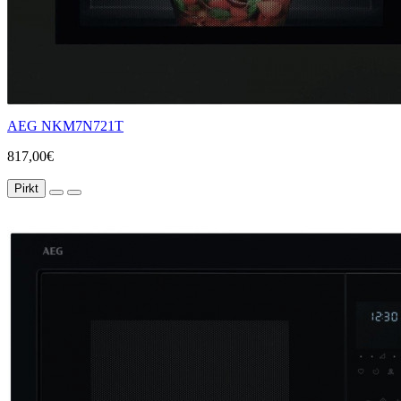
AEG NKM7N721T
817,00€
Pirkt