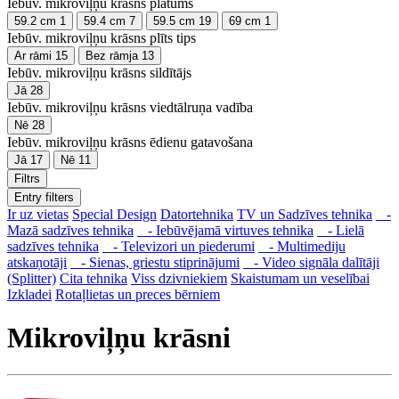
Iebūv. mikroviļņu krāsns platums
59.2 cm
1
59.4 cm
7
59.5 cm
19
69 cm
1
Iebūv. mikroviļņu krāsns plīts tips
Ar rāmi
15
Bez rāmja
13
Iebūv. mikroviļņu krāsns sildītājs
Jā
28
Iebūv. mikroviļņu krāsns viedtālruņa vadība
Nē
28
Iebūv. mikroviļņu krāsns ēdienu gatavošana
Jā
17
Nē
11
Filtrs
Entry filters
Ir uz vietas
Special Design
Datortehnika
TV un Sadzīves tehnika
-
Mazā sadzīves tehnika
- Iebūvējamā virtuves tehnika
- Lielā
sadzīves tehnika
- Televizori un piederumi
- Multimediju
atskaņotāji
- Sienas, griestu stiprinājumi
- Video signāla dalītāji
(Splitter)
Cita tehnika
Viss dzivniekiem
Skaistumam un veselībai
Izkladei
Rotaļlietas un preces bērniem
Mikroviļņu krāsni