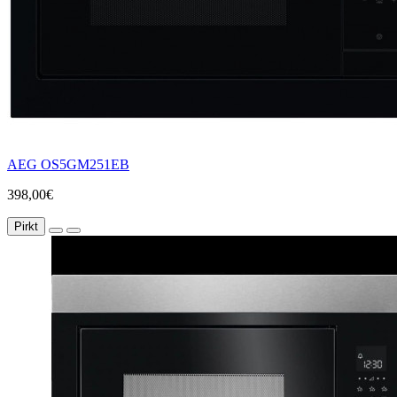
AEG OS5GM251EB
398,00€
Pirkt