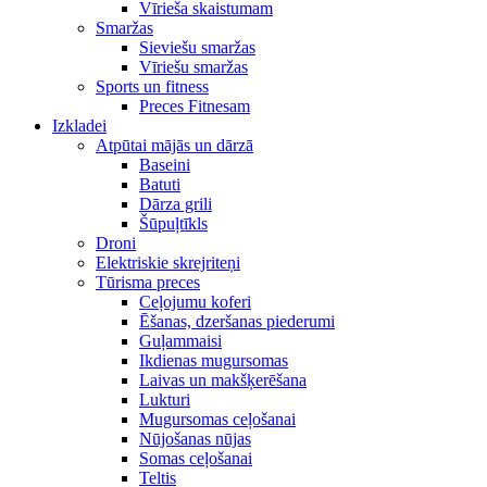
Vīrieša skaistumam
Smaržas
Sieviešu smaržas
Vīriešu smaržas
Sports un fitness
Preces Fitnesam
Izkladei
Atpūtai mājās un dārzā
Baseini
Batuti
Dārza grili
Šūpuļtīkls
Droni
Elektriskie skrejriteņi
Tūrisma preces
Ceļojumu koferi
Ēšanas, dzeršanas piederumi
Guļammaisi
Ikdienas mugursomas
Laivas un makšķerēšana
Lukturi
Mugursomas ceļošanai
Nūjošanas nūjas
Somas ceļošanai
Teltis