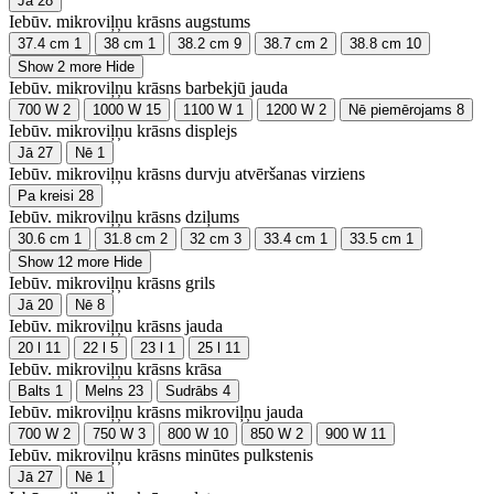
Jā
28
Iebūv. mikroviļņu krāsns augstums
37.4 cm
1
38 cm
1
38.2 cm
9
38.7 cm
2
38.8 cm
10
Show 2 more
Hide
Iebūv. mikroviļņu krāsns barbekjū jauda
700 W
2
1000 W
15
1100 W
1
1200 W
2
Nē piemērojams
8
Iebūv. mikroviļņu krāsns displejs
Jā
27
Nē
1
Iebūv. mikroviļņu krāsns durvju atvēršanas virziens
Pa kreisi
28
Iebūv. mikroviļņu krāsns dziļums
30.6 cm
1
31.8 cm
2
32 cm
3
33.4 cm
1
33.5 cm
1
Show 12 more
Hide
Iebūv. mikroviļņu krāsns grils
Jā
20
Nē
8
Iebūv. mikroviļņu krāsns jauda
20 l
11
22 l
5
23 l
1
25 l
11
Iebūv. mikroviļņu krāsns krāsa
Balts
1
Melns
23
Sudrābs
4
Iebūv. mikroviļņu krāsns mikroviļņu jauda
700 W
2
750 W
3
800 W
10
850 W
2
900 W
11
Iebūv. mikroviļņu krāsns minūtes pulkstenis
Jā
27
Nē
1