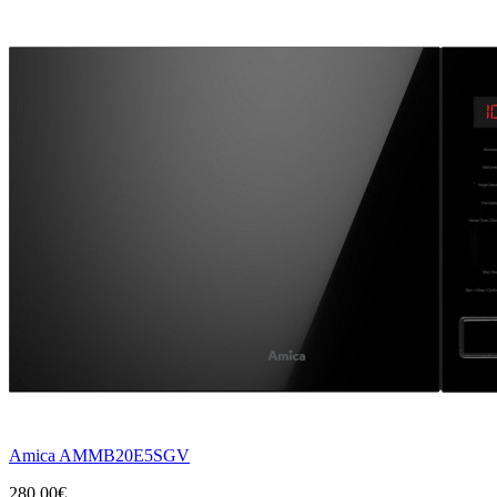
Amica AMMB20E5SGV
280,00€