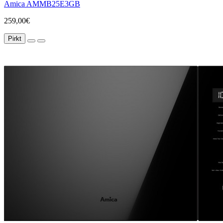
Amica AMMB25E3GB
259,00€
Pirkt