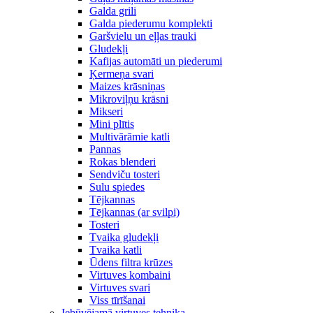
Galda grili
Galda piederumu komplekti
Garšvielu un eļļas trauki
Gludekļi
Kafijas automāti un piederumi
Ķermeņa svari
Maizes krāsniņas
Mikroviļņu krāsni
Mikseri
Mini plītis
Multivārāmie katli
Pannas
Rokas blenderi
Sendviču tosteri
Sulu spiedes
Tējkannas
Tējkannas (ar svilpi)
Tosteri
Tvaika gludekļi
Tvaika katli
Ūdens filtra krūzes
Virtuves kombaini
Virtuves svari
Viss tīrīšanai
Iebūvējamā virtuves tehnika