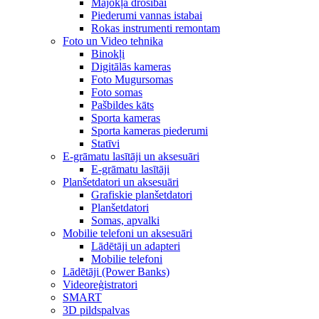
Mājokļa drošībai
Piederumi vannas istabai
Rokas instrumenti remontam
Foto un Video tehnika
Binokļi
Digitālās kameras
Foto Mugursomas
Foto somas
Pašbildes kāts
Sporta kameras
Sporta kameras piederumi
Statīvi
E-grāmatu lasītāji un aksesuāri
E-grāmatu lasītāji
Planšetdatori un aksesuāri
Grafiskie planšetdatori
Planšetdatori
Somas, apvalki
Mobilie telefoni un aksesuāri
Lādētāji un adapteri
Mobilie telefoni
Lādētāji (Power Banks)
Videoreģistratori
SMART
3D pildspalvas