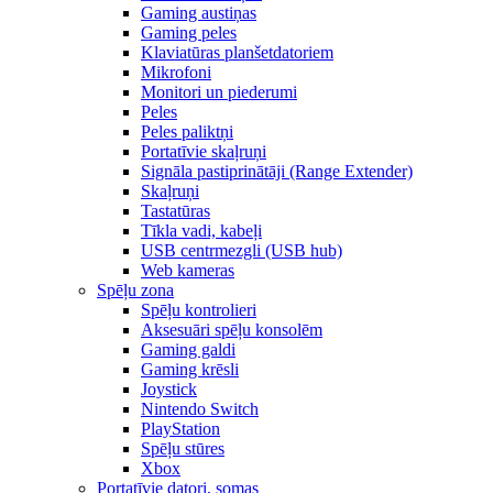
Gaming austiņas
Gaming peles
Klaviatūras planšetdatoriem
Mikrofoni
Monitori un piederumi
Peles
Peles paliktņi
Portatīvie skaļruņi
Signāla pastiprinātāji (Range Extender)
Skaļruņi
Tastatūras
Tīkla vadi, kabeļi
USB centrmezgli (USB hub)
Web kameras
Spēļu zona
Spēļu kontrolieri
Aksesuāri spēļu konsolēm
Gaming galdi
Gaming krēsli
Joystick
Nintendo Switch
PlayStation
Spēļu stūres
Xbox
Portatīvie datori, somas