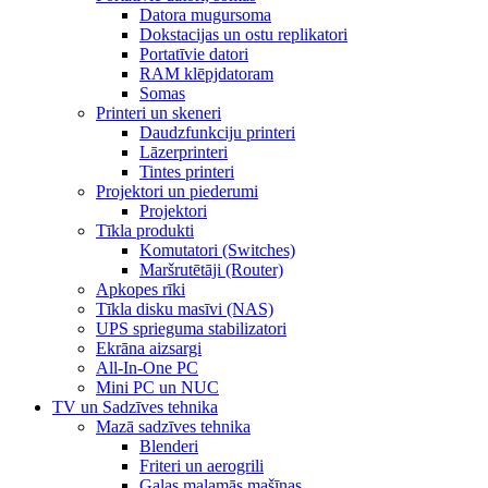
Datora mugursoma
Dokstacijas un ostu replikatori
Portatīvie datori
RAM klēpjdatoram
Somas
Printeri un skeneri
Daudzfunkciju printeri
Lāzerprinteri
Tintes printeri
Projektori un piederumi
Projektori
Tīkla produkti
Komutatori (Switches)
Maršrutētāji (Router)
Apkopes rīki
Tīkla disku masīvi (NAS)
UPS sprieguma stabilizatori
Ekrāna aizsargi
All-In-One PC
Mini PC un NUC
TV un Sadzīves tehnika
Mazā sadzīves tehnika
Blenderi
Friteri un aerogrili
Gaļas maļamās mašīnas