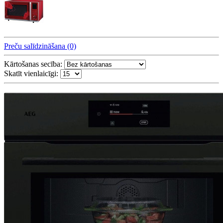
Preču salīdzināšana (0)
Kārtošanas secība:
Skatīt vienlaicīgi: