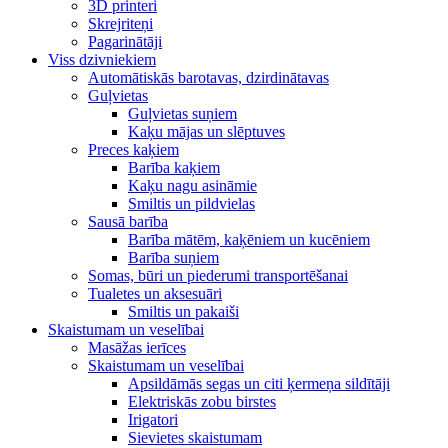
3D printeri
Skrejriteņi
Pagarinātāji
Viss dzivniekiem
Automātiskās barotavas, dzirdinātavas
Guļvietas
Guļvietas suņiem
Kaķu mājas un slēptuves
Preces kaķiem
Barība kaķiem
Kaķu nagu asināmie
Smiltis un pildvielas
Sausā barība
Barība mātēm, kaķēniem un kucēniem
Barība suņiem
Somas, būri un piederumi transportēšanai
Tualetes un aksesuāri
Smiltis un pakaiši
Skaistumam un veselībai
Masāžas ierīces
Skaistumam un veselībai
Apsildāmās segas un citi ķermeņa sildītāji
Elektriskās zobu birstes
Irigatori
Sievietes skaistumam