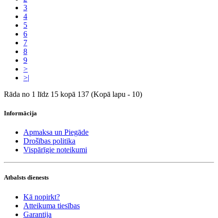
3
4
5
6
7
8
9
>
>|
Rāda no 1 līdz 15 kopā 137 (Kopā lapu - 10)
Informācija
Apmaksa un Piegāde
Drošības politika
Vispārīgie noteikumi
Atbalsts dienests
Kā nopirkt?
Atteikuma tiesības
Garantija