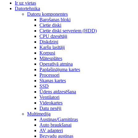
Ir uz vietas
Datortehnika
Datoru komponentes
Barošanas bloki
Cietie diski
Cietie diski serveriem (HDD)
CPU dzesētāji
Diskdziņi
Karšu lasītāji
Korpusi
Mātesplātes
Operatīvā atmiņa
Paplašinājuma kartes
Processori
Skaņas kartes
SSD
Ūdens atdzesēšana
Ventilatori
Videokartes
Datu nesēji
Multimedija
Austiņas/Garnitūras
Auto braukšanai
AV adapteri
Bezvadu austiņas