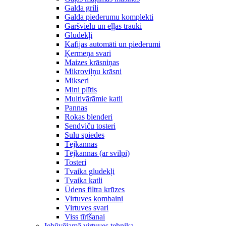
Galda grili
Galda piederumu komplekti
Garšvielu un eļļas trauki
Gludekļi
Kafijas automāti un piederumi
Ķermeņa svari
Maizes krāsniņas
Mikroviļņu krāsni
Mikseri
Mini plītis
Multivārāmie katli
Pannas
Rokas blenderi
Sendviču tosteri
Sulu spiedes
Tējkannas
Tējkannas (ar svilpi)
Tosteri
Tvaika gludekļi
Tvaika katli
Ūdens filtra krūzes
Virtuves kombaini
Virtuves svari
Viss tīrīšanai
Iebūvējamā virtuves tehnika