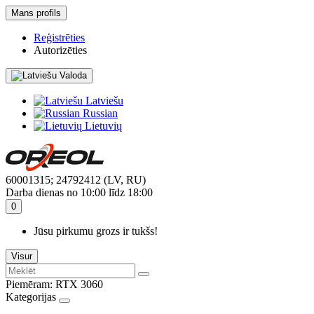
Mans profils
Reģistrēties
Autorizēties
Valoda
Latviešu
Russian
Lietuvių
60001315; 24792412 (LV, RU)
Darba dienas no 10:00 līdz 18:00
0
Jūsu pirkumu grozs ir tukšs!
Visur
Piemēram:
RTX 3060
Kategorijas