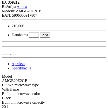
ID:
359212
Ražotājs:
Amica
Modelis:
AMGB20E2GB
EAN: 5906006917807
210,00€
Daudzums
Pirkt
Apraksts
Specifikācija
Model
AMGB20E2GB
Built-in microwave type
With frame
Built-in microwave color
Black
Built-in microwave capacity
20 l