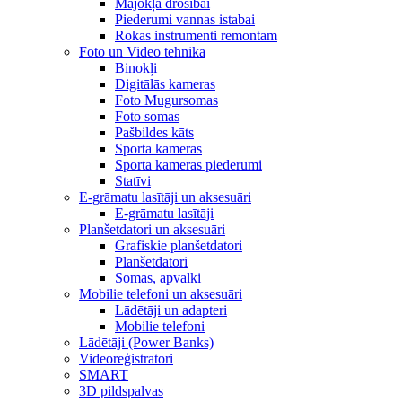
Mājokļa drošībai
Piederumi vannas istabai
Rokas instrumenti remontam
Foto un Video tehnika
Binokļi
Digitālās kameras
Foto Mugursomas
Foto somas
Pašbildes kāts
Sporta kameras
Sporta kameras piederumi
Statīvi
E-grāmatu lasītāji un aksesuāri
E-grāmatu lasītāji
Planšetdatori un aksesuāri
Grafiskie planšetdatori
Planšetdatori
Somas, apvalki
Mobilie telefoni un aksesuāri
Lādētāji un adapteri
Mobilie telefoni
Lādētāji (Power Banks)
Videoreģistratori
SMART
3D pildspalvas