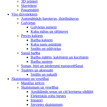
3D printeri
Skrejriteņi
Pagarinātāji
Viss dzivniekiem
Automātiskās barotavas, dzirdinātavas
Guļvietas
Guļvietas suņiem
Kaķu mājas un slēptuves
Preces kaķiem
Barība kaķiem
Kaķu nagu asināmie
Smiltis un pildvielas
Sausā barība
Barība mātēm, kaķēniem un kucēniem
Barība suņiem
Somas, būri un piederumi transportēšanai
Tualetes un aksesuāri
Smiltis un pakaiši
Skaistumam un veselībai
Masāžas ierīces
Skaistumam un veselībai
Apsildāmās segas un citi ķermeņa sildītāji
Elektriskās zobu birstes
Irigatori
Sievietes skaistumam