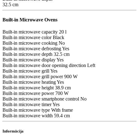
32.5 cm
Built-in Microwave Ovens
Built-in microwave capacity
20 l
Built-in microwave color
Black
Built-in microwave cooking
No
Built-in microwave defrosting
Yes
Built-in microwave depth
32.5 cm
Built-in microwave display
Yes
Built-in microwave door opening direction
Left
Built-in microwave grill
Yes
Built-in microwave grill power
900 W
Built-in microwave heating
Yes
Built-in microwave height
38.9 cm
Built-in microwave power
700 W
Built-in microwave smartphone control
No
Built-in microwave timer
Yes
Built-in microwave type
With frame
Built-in microwave width
59.4 cm
Informācija