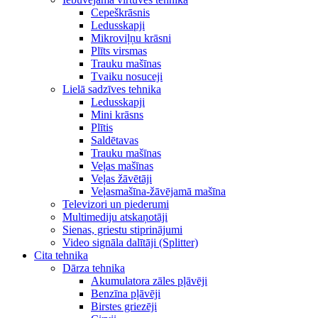
Cepeškrāsnis
Ledusskapji
Mikroviļņu krāsni
Plīts virsmas
Trauku mašīnas
Tvaiku nosuceji
Lielā sadzīves tehnika
Ledusskapji
Mini krāsns
Plītis
Saldētavas
Trauku mašīnas
Veļas mašīnas
Veļas žāvētāji
Veļasmašīna-žāvējamā mašīna
Televizori un piederumi
Multimediju atskaņotāji
Sienas, griestu stiprinājumi
Video signāla dalītāji (Splitter)
Cita tehnika
Dārza tehnika
Akumulatora zāles pļāvēji
Benzīna pļāvēji
Birstes griezēji