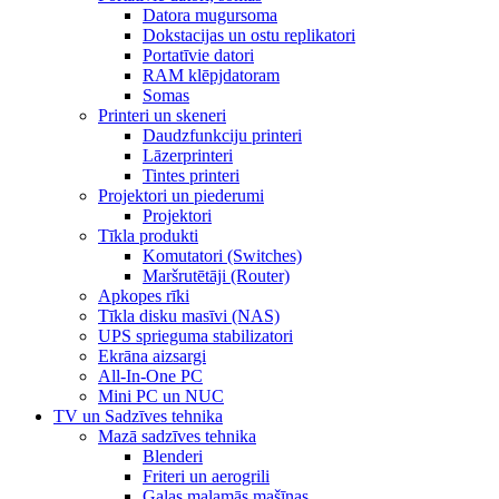
Datora mugursoma
Dokstacijas un ostu replikatori
Portatīvie datori
RAM klēpjdatoram
Somas
Printeri un skeneri
Daudzfunkciju printeri
Lāzerprinteri
Tintes printeri
Projektori un piederumi
Projektori
Tīkla produkti
Komutatori (Switches)
Maršrutētāji (Router)
Apkopes rīki
Tīkla disku masīvi (NAS)
UPS sprieguma stabilizatori
Ekrāna aizsargi
All-In-One PC
Mini PC un NUC
TV un Sadzīves tehnika
Mazā sadzīves tehnika
Blenderi
Friteri un aerogrili
Gaļas maļamās mašīnas