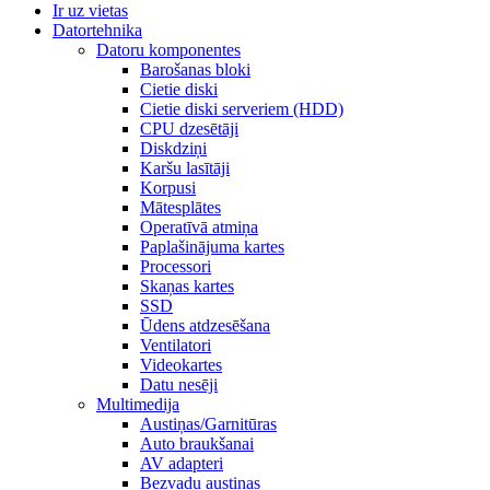
Ir uz vietas
Datortehnika
Datoru komponentes
Barošanas bloki
Cietie diski
Cietie diski serveriem (HDD)
CPU dzesētāji
Diskdziņi
Karšu lasītāji
Korpusi
Mātesplātes
Operatīvā atmiņa
Paplašinājuma kartes
Processori
Skaņas kartes
SSD
Ūdens atdzesēšana
Ventilatori
Videokartes
Datu nesēji
Multimedija
Austiņas/Garnitūras
Auto braukšanai
AV adapteri
Bezvadu austiņas