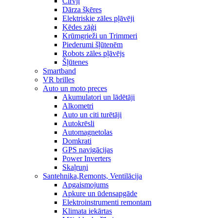
Cirvji
Dārza šķēres
Elektriskie zāles pļāvēji
Ķēdes zāģi
Krūmgrieži un Trimmeri
Piederumi šļūtenēm
Robots zāles pļāvējs
Šļūtenes
Smartband
VR brilles
Auto un moto preces
Akumulatori un lādētāji
Alkometri
Auto un citi turētāji
Autokrēsli
Automagnetolas
Domkrati
GPS navigācijas
Power Inverters
Skaļruņi
Santehnika,Remonts, Ventilācija
Apgaismojums
Apkure un ūdensapgāde
Elektroinstrumenti remontam
Klimata iekārtas