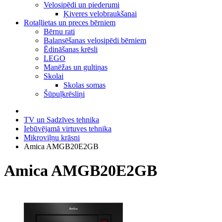
Velosipēdi un piederumi
Ķiveres velobraukšanai
Rotaļlietas un preces bērniem
Bērnu rati
Balansēšanas velosipēdi bērniem
Ēdināšanas krēsli
LEGO
Manēžas un gultiņas
Skolai
Skolas somas
Šūpuļkrēsliņi
TV un Sadzīves tehnika
Iebūvējamā virtuves tehnika
Mikroviļņu krāsni
Amica AMGB20E2GB
Amica AMGB20E2GB