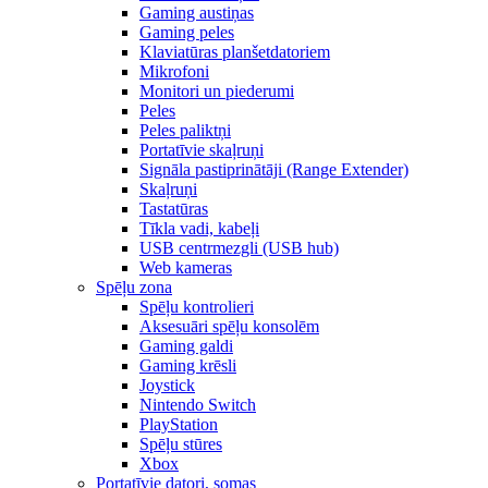
Gaming austiņas
Gaming peles
Klaviatūras planšetdatoriem
Mikrofoni
Monitori un piederumi
Peles
Peles paliktņi
Portatīvie skaļruņi
Signāla pastiprinātāji (Range Extender)
Skaļruņi
Tastatūras
Tīkla vadi, kabeļi
USB centrmezgli (USB hub)
Web kameras
Spēļu zona
Spēļu kontrolieri
Aksesuāri spēļu konsolēm
Gaming galdi
Gaming krēsli
Joystick
Nintendo Switch
PlayStation
Spēļu stūres
Xbox
Portatīvie datori, somas