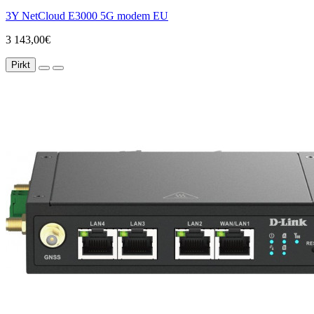
3Y NetCloud E3000 5G modem EU
3 143,00€
Pirkt