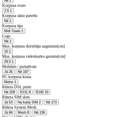
Nē
1
Korpusa svars
2.6
1
Korpusa sānu panelis
Nē
1
Korpusa tips
Midi Tower
1
Logs
Nē
1
Max. korpusa dzesētāja augstums[cm]
16
1
Max. korpusa videokartes garums[cm]
29.5
1
Mobilais / portatīvais
Jā
26
Nē
187
PC korpusa krasa
Melns
1
Rūtera DSL ports
Nē
209
RJ11
9
RJ45
10
Rūtera SIM slots
Jā
53
Na kartę SIM
2
Nē
173
Rūtera System Mesh
Jā
84
Mesh
8
Nē
136