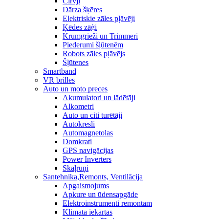
Cirvji
Dārza šķēres
Elektriskie zāles pļāvēji
Ķēdes zāģi
Krūmgrieži un Trimmeri
Piederumi šļūtenēm
Robots zāles pļāvējs
Šļūtenes
Smartband
VR brilles
Auto un moto preces
Akumulatori un lādētāji
Alkometri
Auto un citi turētāji
Autokrēsli
Automagnetolas
Domkrati
GPS navigācijas
Power Inverters
Skaļruņi
Santehnika,Remonts, Ventilācija
Apgaismojums
Apkure un ūdensapgāde
Elektroinstrumenti remontam
Klimata iekārtas