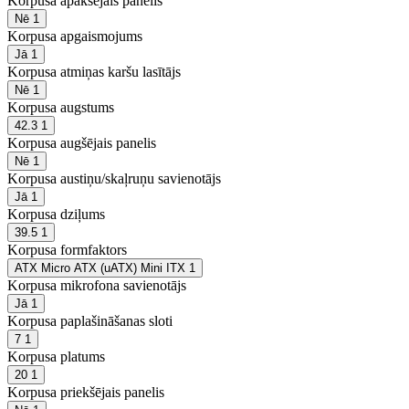
Korpusa apakšējais panelis
Nē
1
Korpusa apgaismojums
Jā
1
Korpusa atmiņas karšu lasītājs
Nē
1
Korpusa augstums
42.3
1
Korpusa augšējais panelis
Nē
1
Korpusa austiņu/skaļruņu savienotājs
Jā
1
Korpusa dziļums
39.5
1
Korpusa formfaktors
ATX Micro ATX (uATX) Mini ITX
1
Korpusa mikrofona savienotājs
Jā
1
Korpusa paplašināšanas sloti
7
1
Korpusa platums
20
1
Korpusa priekšējais panelis