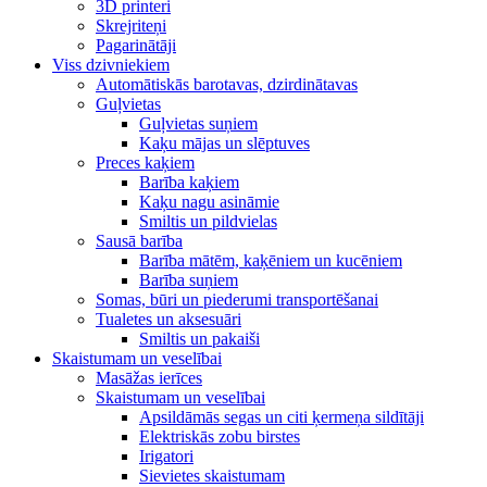
3D printeri
Skrejriteņi
Pagarinātāji
Viss dzivniekiem
Automātiskās barotavas, dzirdinātavas
Guļvietas
Guļvietas suņiem
Kaķu mājas un slēptuves
Preces kaķiem
Barība kaķiem
Kaķu nagu asināmie
Smiltis un pildvielas
Sausā barība
Barība mātēm, kaķēniem un kucēniem
Barība suņiem
Somas, būri un piederumi transportēšanai
Tualetes un aksesuāri
Smiltis un pakaiši
Skaistumam un veselībai
Masāžas ierīces
Skaistumam un veselībai
Apsildāmās segas un citi ķermeņa sildītāji
Elektriskās zobu birstes
Irigatori
Sievietes skaistumam