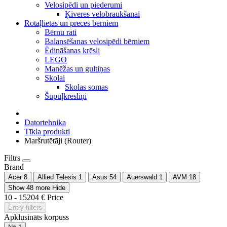
Velosipēdi un piederumi
Ķiveres velobraukšanai
Rotaļlietas un preces bērniem
Bērnu rati
Balansēšanas velosipēdi bērniem
Ēdināšanas krēsli
LEGO
Manēžas un gultiņas
Skolai
Skolas somas
Šūpuļkrēsliņi
Datortehnika
Tīkla produkti
Maršrutētāji (Router)
Filtrs
Brand
Acer
8
Allied Telesis
1
Asus
54
Auerswald
1
AVM
18
Show 48 more
Hide
10
-
15204
€
Price
Entry filters
Apklusināts korpuss