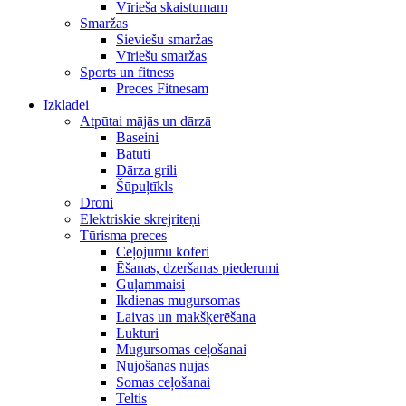
Vīrieša skaistumam
Smaržas
Sieviešu smaržas
Vīriešu smaržas
Sports un fitness
Preces Fitnesam
Izkladei
Atpūtai mājās un dārzā
Baseini
Batuti
Dārza grili
Šūpuļtīkls
Droni
Elektriskie skrejriteņi
Tūrisma preces
Ceļojumu koferi
Ēšanas, dzeršanas piederumi
Guļammaisi
Ikdienas mugursomas
Laivas un makšķerēšana
Lukturi
Mugursomas ceļošanai
Nūjošanas nūjas
Somas ceļošanai
Teltis