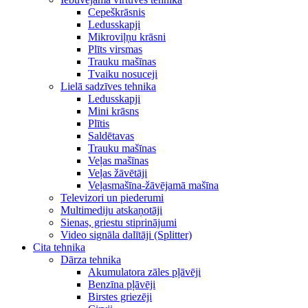
Cepeškrāsnis
Ledusskapji
Mikroviļņu krāsni
Plīts virsmas
Trauku mašīnas
Tvaiku nosuceji
Lielā sadzīves tehnika
Ledusskapji
Mini krāsns
Plītis
Saldētavas
Trauku mašīnas
Veļas mašīnas
Veļas žāvētāji
Veļasmašīna-žāvējamā mašīna
Televizori un piederumi
Multimediju atskaņotāji
Sienas, griestu stiprinājumi
Video signāla dalītāji (Splitter)
Cita tehnika
Dārza tehnika
Akumulatora zāles pļāvēji
Benzīna pļāvēji
Birstes griezēji