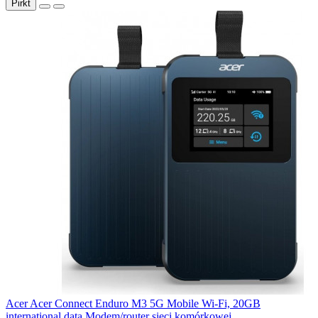
Pirkt
Acer Acer Connect Enduro M3 5G Mobile Wi-Fi, 20GB
international data Modem/router sieci komórkowej