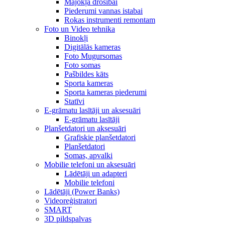
Mājokļa drošībai
Piederumi vannas istabai
Rokas instrumenti remontam
Foto un Video tehnika
Binokļi
Digitālās kameras
Foto Mugursomas
Foto somas
Pašbildes kāts
Sporta kameras
Sporta kameras piederumi
Statīvi
E-grāmatu lasītāji un aksesuāri
E-grāmatu lasītāji
Planšetdatori un aksesuāri
Grafiskie planšetdatori
Planšetdatori
Somas, apvalki
Mobilie telefoni un aksesuāri
Lādētāji un adapteri
Mobilie telefoni
Lādētāji (Power Banks)
Videoreģistratori
SMART
3D pildspalvas