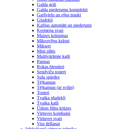
Galda grili
Galda piederumu komplekti
Garšvielu un eļļas trauki
Gludekļi
Kafijas automāti un piederumi
Ķermeņa svari
Maizes krāsniņas
Mikroviļņu krāsni
Mikseri
Mini plītis
Multivārāmie katli
Pannas
Rokas blenderi
Sendviču tosteri
Sulu spiedes
Tējkannas
Tējkannas (ar svilpi)
Tosteri
Tvaika gludekļi
Tvaika katli
Ūdens filtra krūzes
Virtuves kombaini
Virtuves svari
Viss tīrīšanai
Iebūvējamā virtuves tehnika