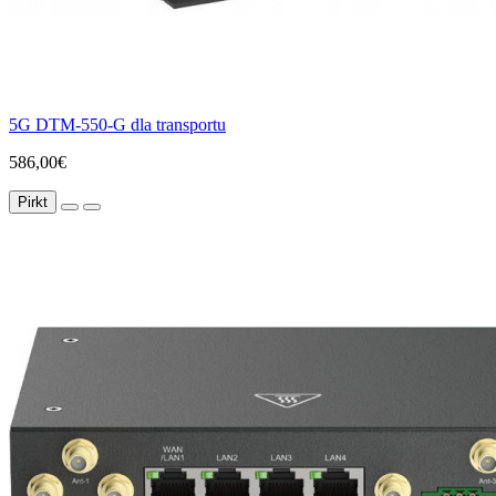
5G DTM-550-G dla transportu
586,00€
Pirkt