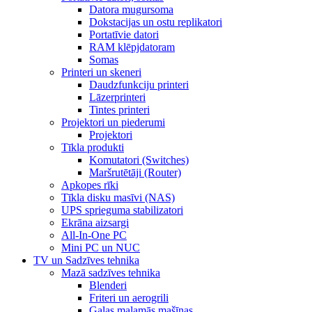
Datora mugursoma
Dokstacijas un ostu replikatori
Portatīvie datori
RAM klēpjdatoram
Somas
Printeri un skeneri
Daudzfunkciju printeri
Lāzerprinteri
Tintes printeri
Projektori un piederumi
Projektori
Tīkla produkti
Komutatori (Switches)
Maršrutētāji (Router)
Apkopes rīki
Tīkla disku masīvi (NAS)
UPS sprieguma stabilizatori
Ekrāna aizsargi
All-In-One PC
Mini PC un NUC
TV un Sadzīves tehnika
Mazā sadzīves tehnika
Blenderi
Friteri un aerogrili
Gaļas maļamās mašīnas