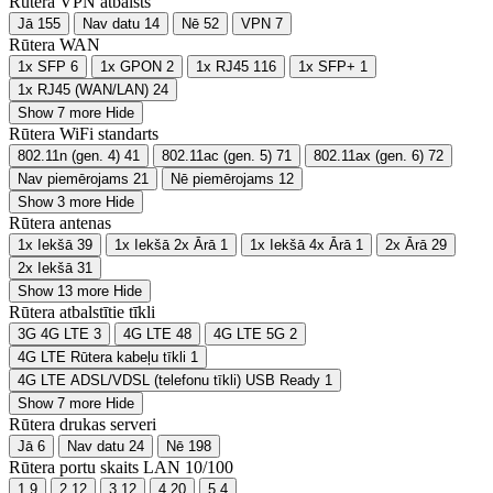
Rūtera VPN atbalsts
Jā
155
Nav datu
14
Nē
52
VPN
7
Rūtera WAN
1x SFP
6
1x GPON
2
1x RJ45
116
1x SFP+
1
1x RJ45 (WAN/LAN)
24
Show 7 more
Hide
Rūtera WiFi standarts
802.11n (gen. 4)
41
802.11ac (gen. 5)
71
802.11ax (gen. 6)
72
Nav piemērojams
21
Nē piemērojams
12
Show 3 more
Hide
Rūtera antenas
1x Iekšā
39
1x Iekšā 2x Ārā
1
1x Iekšā 4x Ārā
1
2x Ārā
29
2x Iekšā
31
Show 13 more
Hide
Rūtera atbalstītie tīkli
3G 4G LTE
3
4G LTE
48
4G LTE 5G
2
4G LTE Rūtera kabeļu tīkli
1
4G LTE ADSL/VDSL (telefonu tīkli) USB Ready
1
Show 7 more
Hide
Rūtera drukas serveri
Jā
6
Nav datu
24
Nē
198
Rūtera portu skaits LAN 10/100
1
9
2
12
3
12
4
20
5
4