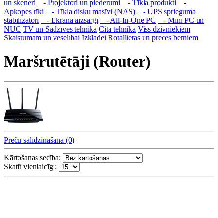
un skeneri
- Projektori un piederumi
- Tīkla produkti
-
Apkopes rīki
- Tīkla disku masīvi (NAS)
- UPS sprieguma
stabilizatori
- Ekrāna aizsargi
- All-In-One PC
- Mini PC un
NUC
TV un Sadzīves tehnika
Cita tehnika
Viss dzivniekiem
Skaistumam un veselībai
Izkladei
Rotaļlietas un preces bērniem
Maršrutētāji (Router)
Preču salīdzināšana (0)
Kārtošanas secība:
Skatīt vienlaicīgi: