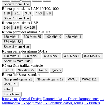
Show 1 more
Hide
Rūtera portu skaits LAN 10/100/1000
1
18
2
15
3
39
4
53
5
8
Show 7 more
Hide
Rūtera portu skaits USB
1
64
2
6
Nav
158
Rūtera pārraides ātrums 2.4GHz
150 Mb/s
4
300 Mb/s
85
400 Mb/s
9
450 Mb/s
1
574 Mb/s
52
Show 8 more
Hide
Rūtera pārraides ātrums 5GHz
150 Mb/s
1
300 Mb/s
2
433 Mb/s
5
450 Mb/s
1
867 Mb/s
52
Show 13 more
Hide
Rūtera tīkla trafika kontrole
Jā
131
Nav datu
22
Nē
69
QoS
6
Rūtera šifrēšanas standarts
Nav piemērojams
21
Nē piemērojams
19
WPA
3
WPA2
111
WPA3
74
Filtrs
Entry filters
Ir uz vietas
Special Design
Datortehnika
- Datoru komponentes
-
Multimedija
- Spēļu zona
- Portatīvie datori, somas
- Printeri