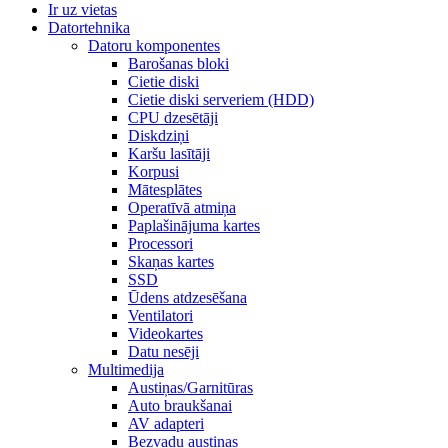
Ir uz vietas
Datortehnika
Datoru komponentes
Barošanas bloki
Cietie diski
Cietie diski serveriem (HDD)
CPU dzesētāji
Diskdziņi
Karšu lasītāji
Korpusi
Mātesplātes
Operatīvā atmiņa
Paplašinājuma kartes
Processori
Skaņas kartes
SSD
Ūdens atdzesēšana
Ventilatori
Videokartes
Datu nesēji
Multimedija
Austiņas/Garnitūras
Auto braukšanai
AV adapteri
Bezvadu austiņas