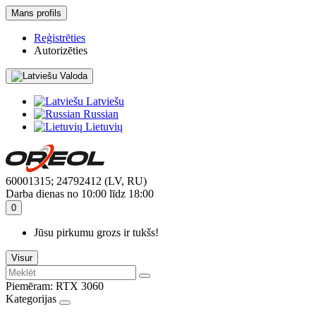
Mans profils
Reģistrēties
Autorizēties
Valoda
Latviešu
Russian
Lietuvių
60001315; 24792412 (LV, RU)
Darba dienas no 10:00 līdz 18:00
0
Jūsu pirkumu grozs ir tukšs!
Visur
Piemēram:
RTX 3060
Kategorijas