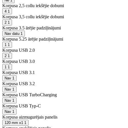
Nē
1
Korpusa 2,5 collu iekšējie dobumi
4
1
Korpusa 3,5 collu iekšējie dobumi
2
1
Korpusa 3.5 ārējie padziļinājumi
Nav datu
1
Korpusa 5.25 ārējie padziļinājumi
1
1
Korpusa USB 2.0
2
1
Korpusa USB 3.0
1
1
Korpusa USB 3.1
Nav
1
Korpusa USB 3.2
Nav
1
Korpusa USB TurboCharging
Nav
1
Korpusa USB Typ-C
Nav
1
Korpusa aizmugurējais panelis
120 mm x1
1