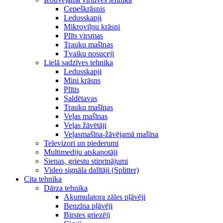
Cepeškrāsnis
Ledusskapji
Mikroviļņu krāsni
Plīts virsmas
Trauku mašīnas
Tvaiku nosuceji
Lielā sadzīves tehnika
Ledusskapji
Mini krāsns
Plītis
Saldētavas
Trauku mašīnas
Veļas mašīnas
Veļas žāvētāji
Veļasmašīna-žāvējamā mašīna
Televizori un piederumi
Multimediju atskaņotāji
Sienas, griestu stiprinājumi
Video signāla dalītāji (Splitter)
Cita tehnika
Dārza tehnika
Akumulatora zāles pļāvēji
Benzīna pļāvēji
Birstes griezēji