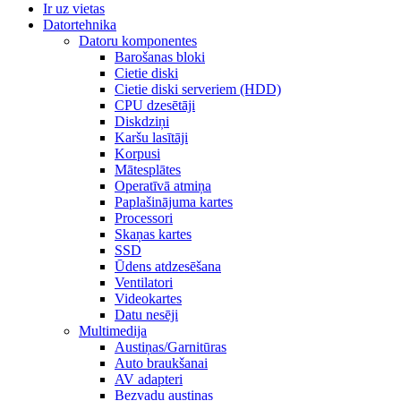
Ir uz vietas
Datortehnika
Datoru komponentes
Barošanas bloki
Cietie diski
Cietie diski serveriem (HDD)
CPU dzesētāji
Diskdziņi
Karšu lasītāji
Korpusi
Mātesplātes
Operatīvā atmiņa
Paplašinājuma kartes
Processori
Skaņas kartes
SSD
Ūdens atdzesēšana
Ventilatori
Videokartes
Datu nesēji
Multimedija
Austiņas/Garnitūras
Auto braukšanai
AV adapteri
Bezvadu austiņas