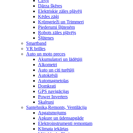
Cirvji
Dārza šķēres
Elektriskie zāles pļāvēji
Ķēdes zāģi
Krūmgrieži un Trimmeri
Piederumi šļūtenēm
Robots zāles pļāvējs
Šļūtenes
Smartband
VR brilles
Auto un moto preces
Akumulatori un lādētāji
Alkometri
Auto un citi turētāji
Autokrēsli
Automagnetolas
Domkrati
GPS navigācijas
Power Inverters
Skaļruņi
Santehnika,Remonts, Ventilācija
Apgaismojums
Apkure un ūdensapgāde
Elektroinstrumenti remontam
Klimata iekārtas