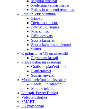
Mājokļa drošībai
Piederumi vannas istabai
Rokas instrumenti remontam
Foto un Video tehnika
Binokļi
Digitālās kameras
Foto Mugursomas
Foto somas
Pašbildes kāts
Sporta kameras
Sporta kameras piederumi
Statīvi
E-grāmatu lasītāji un aksesuāri
E-grāmatu lasītāji
Planšetdatori un aksesuāri
Grafiskie planšetdatori
Planšetdatori
Somas, apvalki
Mobilie telefoni un aksesuāri
Lādētāji un adapteri
Mobilie telefoni
Lādētāji (Power Banks)
Videoreģistratori
SMART
3D pildspalvas