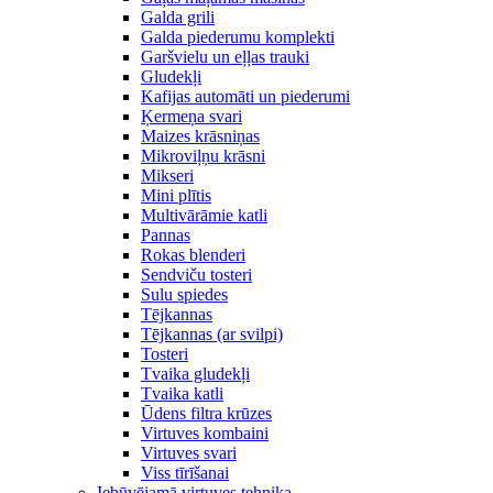
Galda grili
Galda piederumu komplekti
Garšvielu un eļļas trauki
Gludekļi
Kafijas automāti un piederumi
Ķermeņa svari
Maizes krāsniņas
Mikroviļņu krāsni
Mikseri
Mini plītis
Multivārāmie katli
Pannas
Rokas blenderi
Sendviču tosteri
Sulu spiedes
Tējkannas
Tējkannas (ar svilpi)
Tosteri
Tvaika gludekļi
Tvaika katli
Ūdens filtra krūzes
Virtuves kombaini
Virtuves svari
Viss tīrīšanai
Iebūvējamā virtuves tehnika