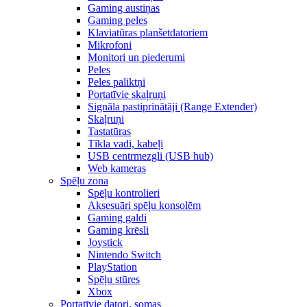
Gaming austiņas
Gaming peles
Klaviatūras planšetdatoriem
Mikrofoni
Monitori un piederumi
Peles
Peles paliktņi
Portatīvie skaļruņi
Signāla pastiprinātāji (Range Extender)
Skaļruņi
Tastatūras
Tīkla vadi, kabeļi
USB centrmezgli (USB hub)
Web kameras
Spēļu zona
Spēļu kontrolieri
Aksesuāri spēļu konsolēm
Gaming galdi
Gaming krēsli
Joystick
Nintendo Switch
PlayStation
Spēļu stūres
Xbox
Portatīvie datori, somas