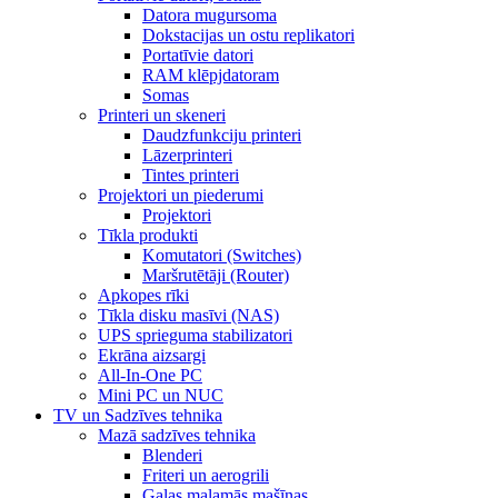
Datora mugursoma
Dokstacijas un ostu replikatori
Portatīvie datori
RAM klēpjdatoram
Somas
Printeri un skeneri
Daudzfunkciju printeri
Lāzerprinteri
Tintes printeri
Projektori un piederumi
Projektori
Tīkla produkti
Komutatori (Switches)
Maršrutētāji (Router)
Apkopes rīki
Tīkla disku masīvi (NAS)
UPS sprieguma stabilizatori
Ekrāna aizsargi
All-In-One PC
Mini PC un NUC
TV un Sadzīves tehnika
Mazā sadzīves tehnika
Blenderi
Friteri un aerogrili
Gaļas maļamās mašīnas