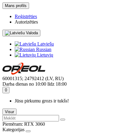
Mans profils
Reģistrēties
Autorizēties
Valoda
Latviešu
Russian
Lietuvių
60001315; 24792412 (LV, RU)
Darba dienas no 10:00 līdz 18:00
0
Jūsu pirkumu grozs ir tukšs!
Visur
Piemēram:
RTX 3060
Kategorijas