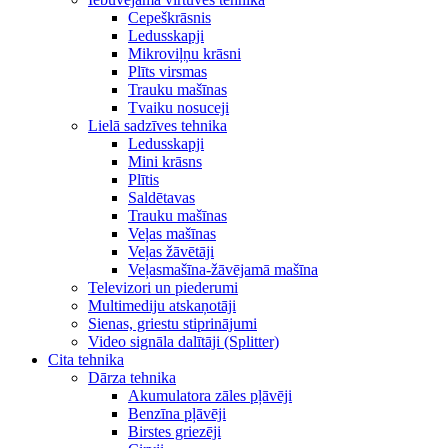
Cepeškrāsnis
Ledusskapji
Mikroviļņu krāsni
Plīts virsmas
Trauku mašīnas
Tvaiku nosuceji
Lielā sadzīves tehnika
Ledusskapji
Mini krāsns
Plītis
Saldētavas
Trauku mašīnas
Veļas mašīnas
Veļas žāvētāji
Veļasmašīna-žāvējamā mašīna
Televizori un piederumi
Multimediju atskaņotāji
Sienas, griestu stiprinājumi
Video signāla dalītāji (Splitter)
Cita tehnika
Dārza tehnika
Akumulatora zāles pļāvēji
Benzīna pļāvēji
Birstes griezēji