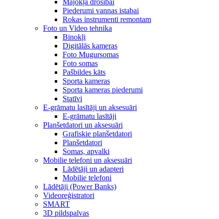
Mājokļa drošībai
Piederumi vannas istabai
Rokas instrumenti remontam
Foto un Video tehnika
Binokļi
Digitālās kameras
Foto Mugursomas
Foto somas
Pašbildes kāts
Sporta kameras
Sporta kameras piederumi
Statīvi
E-grāmatu lasītāji un aksesuāri
E-grāmatu lasītāji
Planšetdatori un aksesuāri
Grafiskie planšetdatori
Planšetdatori
Somas, apvalki
Mobilie telefoni un aksesuāri
Lādētāji un adapteri
Mobilie telefoni
Lādētāji (Power Banks)
Videoreģistratori
SMART
3D pildspalvas