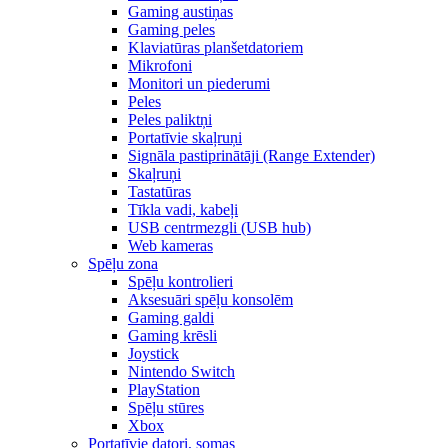
Gaming austiņas
Gaming peles
Klaviatūras planšetdatoriem
Mikrofoni
Monitori un piederumi
Peles
Peles paliktņi
Portatīvie skaļruņi
Signāla pastiprinātāji (Range Extender)
Skaļruņi
Tastatūras
Tīkla vadi, kabeļi
USB centrmezgli (USB hub)
Web kameras
Spēļu zona
Spēļu kontrolieri
Aksesuāri spēļu konsolēm
Gaming galdi
Gaming krēsli
Joystick
Nintendo Switch
PlayStation
Spēļu stūres
Xbox
Portatīvie datori, somas