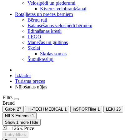
Velosipēdi un piederumi
Ķiveres velobraukšanai
Rotaļlietas un preces bērniem
Bērnu rati
Balansēšanas velosipēdi bērniem
Ēdināšanas krēsli
LEGO
Manēžas un gultiņas
Skolai
Skolas somas
Šūpuļkrēsliņi
Izkladei
Tūrisma preces
Nūjošanas nūjas
Filtrs
Brand
Gabel
27
HI-TECH MEDICAL
1
inSPORTline
1
LEKI
23
NILS Extreme
1
Show 1 more
Hide
23
-
126
€
Price
Entry filters