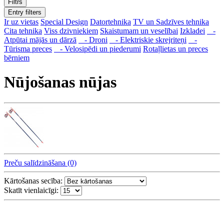
Filtrs
Entry filters
Ir uz vietas
Special Design
Datortehnika
TV un Sadzīves tehnika
Cita tehnika
Viss dzivniekiem
Skaistumam un veselībai
Izkladei
-
Atpūtai mājās un dārzā
- Droni
- Elektriskie skrejriteņi
-
Tūrisma preces
- Velosipēdi un piederumi
Rotaļlietas un preces
bērniem
Nūjošanas nūjas
Preču salīdzināšana (0)
Kārtošanas secība:
Skatīt vienlaicīgi: