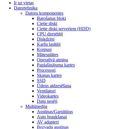
Ir uz vietas
Datortehnika
Datoru komponentes
Barošanas bloki
Cietie diski
Cietie diski serveriem (HDD)
CPU dzesētāji
Diskdziņi
Karšu lasītāji
Korpusi
Mātesplātes
Operatīvā atmiņa
Paplašinājuma kartes
Processori
Skaņas kartes
SSD
Ūdens atdzesēšana
Ventilatori
Videokartes
Datu nesēji
Multimedija
Austiņas/Garnitūras
Auto braukšanai
AV adapteri
Bezvadu austiņas