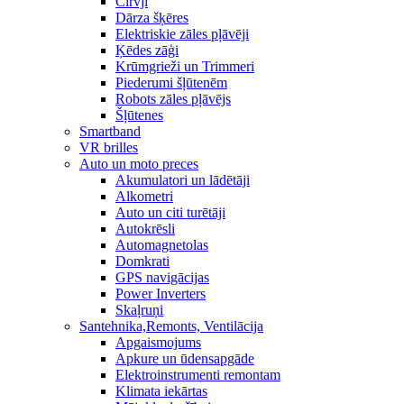
Cirvji
Dārza šķēres
Elektriskie zāles pļāvēji
Ķēdes zāģi
Krūmgrieži un Trimmeri
Piederumi šļūtenēm
Robots zāles pļāvējs
Šļūtenes
Smartband
VR brilles
Auto un moto preces
Akumulatori un lādētāji
Alkometri
Auto un citi turētāji
Autokrēsli
Automagnetolas
Domkrati
GPS navigācijas
Power Inverters
Skaļruņi
Santehnika,Remonts, Ventilācija
Apgaismojums
Apkure un ūdensapgāde
Elektroinstrumenti remontam
Klimata iekārtas