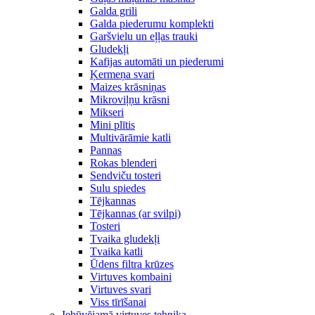
Galda grili
Galda piederumu komplekti
Garšvielu un eļļas trauki
Gludekļi
Kafijas automāti un piederumi
Ķermeņa svari
Maizes krāsniņas
Mikroviļņu krāsni
Mikseri
Mini plītis
Multivārāmie katli
Pannas
Rokas blenderi
Sendviču tosteri
Sulu spiedes
Tējkannas
Tējkannas (ar svilpi)
Tosteri
Tvaika gludekļi
Tvaika katli
Ūdens filtra krūzes
Virtuves kombaini
Virtuves svari
Viss tīrīšanai
Iebūvējamā virtuves tehnika