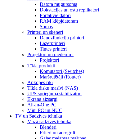
Datora mugursoma
Dokstacijas un ostu replikatori
Portatīvie datori
RAM klēpjdatoram
Somas
Printeri un skeneri
Daudzfunkciju printeri
Lāzerprinteri
Tintes printeri
Projektori un piederumi
Projektori
Tīkla produkti
Komutatori (Switches)
Maršrutētāji (Router)
Apkopes rīki
Tīkla disku masīvi (NAS)
UPS sprieguma stabilizatori
Ekrāna aizsargi
All-In-One PC
Mini PC un NUC
TV un Sadzīves tehnika
Mazā sadzīves tehnika
Blenderi
Friteri un aerogrili
Gaļas maļamās mašīnas