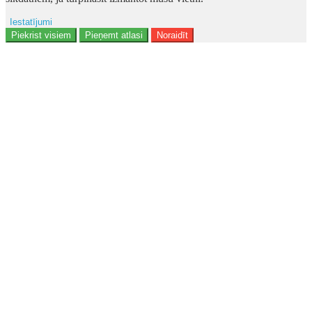
Iestatījumi
Reklāma
Piekrist visiem
Pieņemt atlasi
Noraidīt
Lietotāja dati
Reklāmas personalizēšana
Analītika
Funkcionalitāte
Personalizēšana
Drošība
Privacy Policy