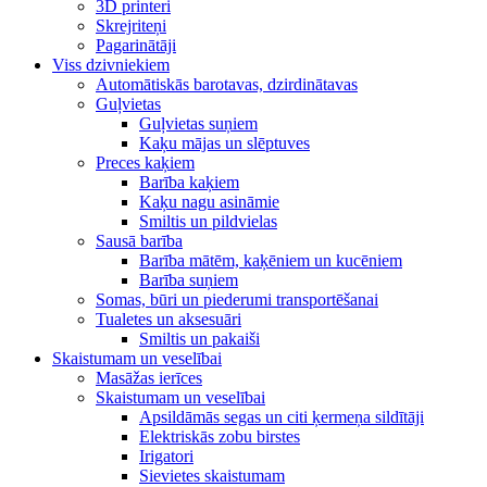
3D printeri
Skrejriteņi
Pagarinātāji
Viss dzivniekiem
Automātiskās barotavas, dzirdinātavas
Guļvietas
Guļvietas suņiem
Kaķu mājas un slēptuves
Preces kaķiem
Barība kaķiem
Kaķu nagu asināmie
Smiltis un pildvielas
Sausā barība
Barība mātēm, kaķēniem un kucēniem
Barība suņiem
Somas, būri un piederumi transportēšanai
Tualetes un aksesuāri
Smiltis un pakaiši
Skaistumam un veselībai
Masāžas ierīces
Skaistumam un veselībai
Apsildāmās segas un citi ķermeņa sildītāji
Elektriskās zobu birstes
Irigatori
Sievietes skaistumam