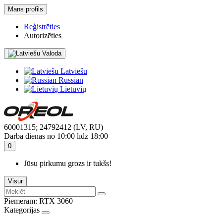
Mans profils
Reģistrēties
Autorizēties
Valoda
Latviešu
Russian
Lietuvių
60001315; 24792412 (LV, RU)
Darba dienas no 10:00 līdz 18:00
0
Jūsu pirkumu grozs ir tukšs!
Visur
Piemēram:
RTX 3060
Kategorijas