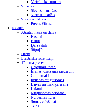
Vīrieša skaistumam
Smaržas
Sieviešu smaržas
Vīriešu smaržas
Sports un fitness
Preces Fitnesam
Izkladei
Atpūtai mājās un dārzā
Baseini
Batuti
Dārza grili
Šūpuļtīkls
Droni
Elektriskie skrejriteņi
Tūrisma preces
Ceļojumu koferi
Ēšanas, dzeršanas piederumi
Guļammaisi
Ikdienas mugursomas
Laivas un makšķerēšana
Lukturi
Mugursomas ceļošanai
Nūjošanas nūjas
Somas ceļošanai
Teltis