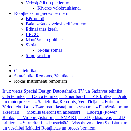
Velosipēdi un piederumi
Ķiveres velobraukšanai
Rotaļlietas un preces bērniem
Bērnu rati
Balansēšanas velosipēdi bērniem
Ēdināšanas krēsli
LEGO
Manēžas un gultiņas
Skolai
Skolas somas
Šūpuļkrēsliņi
Cita tehnika
Santehnika,Remonts, Ventilācija
Rokas instrumenti remontam
Ir uz vietas
Special Design
Datortehnika
TV un Sadzīves tehnika
Cita tehnika
- Dārza tehnika
- Smartband
- VR brilles
- Auto
un moto preces
- Santehnika,Remonts, Ventilācija
- Foto un
Video tehnika
- E-grāmatu lasītāji un aksesuāri
- Planšetdatori un
aksesuāri
- Mobilie telefoni un aksesuāri
- Lādētāji (Power
Banks)
- Videoreģistratori
- SMART
- 3D pildspalvas
- 3D
printeri
- Skrejriteņi
- Pagarinātāji
Viss dzivniekiem
Skaistumam
un veselībai
Izkladei
Rotaļlietas un preces bērniem