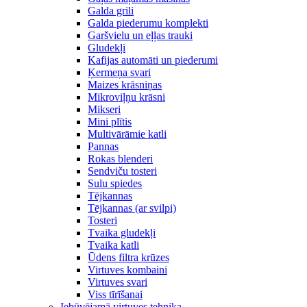
Galda grili
Galda piederumu komplekti
Garšvielu un eļļas trauki
Gludekļi
Kafijas automāti un piederumi
Ķermeņa svari
Maizes krāsniņas
Mikroviļņu krāsni
Mikseri
Mini plītis
Multivārāmie katli
Pannas
Rokas blenderi
Sendviču tosteri
Sulu spiedes
Tējkannas
Tējkannas (ar svilpi)
Tosteri
Tvaika gludekļi
Tvaika katli
Ūdens filtra krūzes
Virtuves kombaini
Virtuves svari
Viss tīrīšanai
Iebūvējamā virtuves tehnika