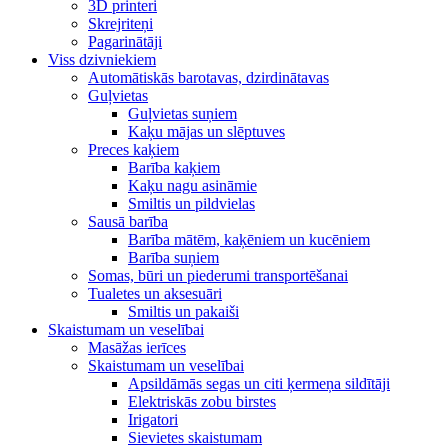
3D printeri
Skrejriteņi
Pagarinātāji
Viss dzivniekiem
Automātiskās barotavas, dzirdinātavas
Guļvietas
Guļvietas suņiem
Kaķu mājas un slēptuves
Preces kaķiem
Barība kaķiem
Kaķu nagu asināmie
Smiltis un pildvielas
Sausā barība
Barība mātēm, kaķēniem un kucēniem
Barība suņiem
Somas, būri un piederumi transportēšanai
Tualetes un aksesuāri
Smiltis un pakaiši
Skaistumam un veselībai
Masāžas ierīces
Skaistumam un veselībai
Apsildāmās segas un citi ķermeņa sildītāji
Elektriskās zobu birstes
Irigatori
Sievietes skaistumam