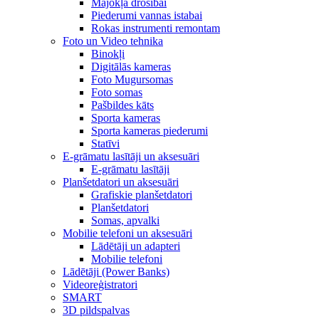
Mājokļa drošībai
Piederumi vannas istabai
Rokas instrumenti remontam
Foto un Video tehnika
Binokļi
Digitālās kameras
Foto Mugursomas
Foto somas
Pašbildes kāts
Sporta kameras
Sporta kameras piederumi
Statīvi
E-grāmatu lasītāji un aksesuāri
E-grāmatu lasītāji
Planšetdatori un aksesuāri
Grafiskie planšetdatori
Planšetdatori
Somas, apvalki
Mobilie telefoni un aksesuāri
Lādētāji un adapteri
Mobilie telefoni
Lādētāji (Power Banks)
Videoreģistratori
SMART
3D pildspalvas