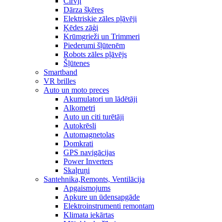
Cirvji
Dārza šķēres
Elektriskie zāles pļāvēji
Ķēdes zāģi
Krūmgrieži un Trimmeri
Piederumi šļūtenēm
Robots zāles pļāvējs
Šļūtenes
Smartband
VR brilles
Auto un moto preces
Akumulatori un lādētāji
Alkometri
Auto un citi turētāji
Autokrēsli
Automagnetolas
Domkrati
GPS navigācijas
Power Inverters
Skaļruņi
Santehnika,Remonts, Ventilācija
Apgaismojums
Apkure un ūdensapgāde
Elektroinstrumenti remontam
Klimata iekārtas