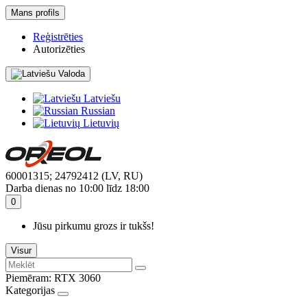
Mans profils
Reģistrēties
Autorizēties
Valoda
Latviešu
Russian
Lietuvių
60001315; 24792412 (LV, RU)
Darba dienas no 10:00 līdz 18:00
0
Jūsu pirkumu grozs ir tukšs!
Visur
Piemēram:
RTX 3060
Kategorijas