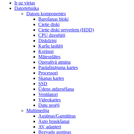
Ir uz vietas
Datortehnika
Datoru komponentes
Barošanas bloki
Cietie diski
Cietie diski serveriem (HDD)
CPU dzesētāji
Diskdziņi
Karšu lasītāji
Korpusi
Mātesplātes
Operatīvā atmiņa
Paplašinājuma kartes
Processori
Skaņas kartes
SSD
Ūdens atdzesēšana
Ventilatori
Videokartes
Datu nesēji
Multimedija
Austiņas/Garnitūras
Auto braukšanai
AV adapteri
Bezvadu austiņas