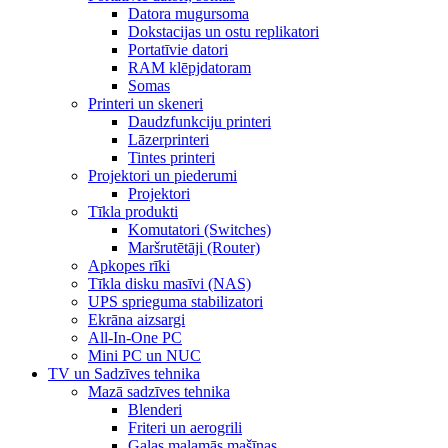
Datora mugursoma
Dokstacijas un ostu replikatori
Portatīvie datori
RAM klēpjdatoram
Somas
Printeri un skeneri
Daudzfunkciju printeri
Lāzerprinteri
Tintes printeri
Projektori un piederumi
Projektori
Tīkla produkti
Komutatori (Switches)
Maršrutētāji (Router)
Apkopes rīki
Tīkla disku masīvi (NAS)
UPS sprieguma stabilizatori
Ekrāna aizsargi
All-In-One PC
Mini PC un NUC
TV un Sadzīves tehnika
Mazā sadzīves tehnika
Blenderi
Friteri un aerogrili
Gaļas maļamās mašīnas