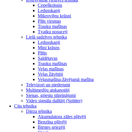
Cepeškrāsnis
Ledusskapji
Mikroviļņu krāsni
Plīts virsmas
Trauku mašīnas
Tvaiku nosuceji
Lielā sadzīves tehnika
Ledusskapji
Mini krāsns
Plītis
Saldētavas
Trauku mašīnas
Veļas mašīnas
Veļas žāvētāji
Veļasmašīna-žāvējamā mašīna
Televizori un piederumi
Multimediju atskaņotāji
Sienas, griestu stiprinājumi
Video signāla dalītāji (Splitter)
Cita tehnika
Dārza tehnika
Akumulatora zāles pļāvēji
Benzīna pļāvēji
Birstes griezēji