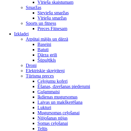
Vīrieša skaistumam
Smaržas
Sieviešu smaržas
Vīriešu smaržas
Sports un fitness
Preces Fitnesam
Izkladei
Atpūtai mājās un dārzā
Baseini
Batuti
Dārza grili
Šūpuļtīkls
Droni
Elektriskie skrejriteņi
Tūrisma preces
Ceļojumu koferi
Ēšanas, dzeršanas piederumi
Guļammaisi
Ikdienas mugursomas
Laivas un makšķerēšana
Lukturi
Mugursomas ceļošanai
Nūjošanas nūjas
Somas ceļošanai
Teltis