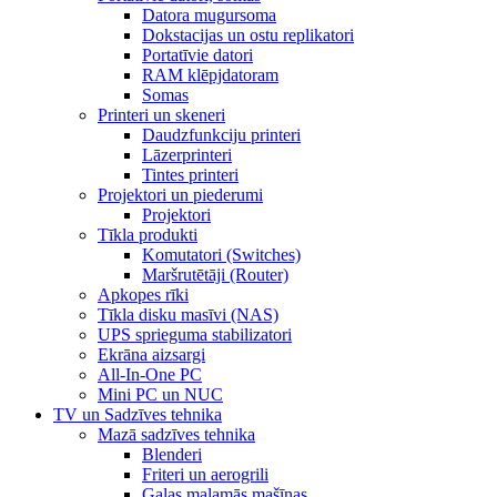
Datora mugursoma
Dokstacijas un ostu replikatori
Portatīvie datori
RAM klēpjdatoram
Somas
Printeri un skeneri
Daudzfunkciju printeri
Lāzerprinteri
Tintes printeri
Projektori un piederumi
Projektori
Tīkla produkti
Komutatori (Switches)
Maršrutētāji (Router)
Apkopes rīki
Tīkla disku masīvi (NAS)
UPS sprieguma stabilizatori
Ekrāna aizsargi
All-In-One PC
Mini PC un NUC
TV un Sadzīves tehnika
Mazā sadzīves tehnika
Blenderi
Friteri un aerogrili
Gaļas maļamās mašīnas