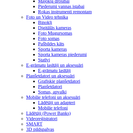
Mājokļa drošībai
Piederumi vannas istabai
Rokas instrumenti remontam
Foto un Video tehnika
Binokļi
Digitālās kameras
Foto Mugursomas
Foto somas
Pašbildes kāts
Sporta kameras
Sporta kameras piederumi
Statīvi
E-grāmatu lasītāji un aksesuāri
E-grāmatu lasītāji
Planšetdatori un aksesuāri
Grafiskie planšetdatori
Planšetdatori
Somas, apvalki
Mobilie telefoni un aksesuāri
Lādētāji un adapteri
Mobilie telefoni
Lādētāji (Power Banks)
Videoreģistratori
SMART
3D pildspalvas