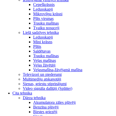
Cepeškrāsnis
Ledusskapji
Mikroviļņu krāsni
Plīts virsmas
Trauku mašīnas
Tvaiku nosuceji
Lielā sadzīves tehnika
Ledusskapji
Mini krāsns
Plītis
Saldētavas
Trauku mašīnas
Veļas mašīnas
Veļas žāvētāji
Veļasmašīna-žāvējamā mašīna
Televizori un piederumi
Multimediju atskaņotāji
Sienas, griestu stiprinājumi
Video signāla dalītāji (Splitter)
Cita tehnika
Dārza tehnika
Akumulatora zāles pļāvēji
Benzīna pļāvēji
Birstes griezēji