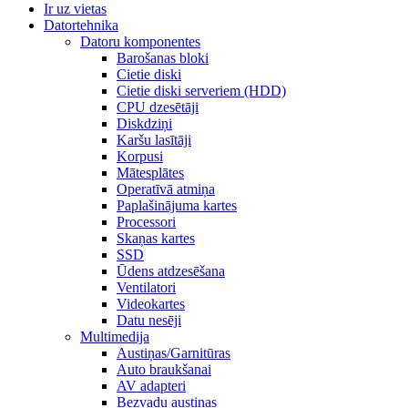
Ir uz vietas
Datortehnika
Datoru komponentes
Barošanas bloki
Cietie diski
Cietie diski serveriem (HDD)
CPU dzesētāji
Diskdziņi
Karšu lasītāji
Korpusi
Mātesplātes
Operatīvā atmiņa
Paplašinājuma kartes
Processori
Skaņas kartes
SSD
Ūdens atdzesēšana
Ventilatori
Videokartes
Datu nesēji
Multimedija
Austiņas/Garnitūras
Auto braukšanai
AV adapteri
Bezvadu austiņas