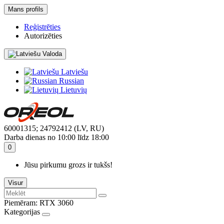
Mans profils
Reģistrēties
Autorizēties
Valoda
Latviešu
Russian
Lietuvių
60001315; 24792412 (LV, RU)
Darba dienas no 10:00 līdz 18:00
0
Jūsu pirkumu grozs ir tukšs!
Visur
Piemēram:
RTX 3060
Kategorijas