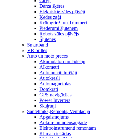
Cirvji
Dārza šķēres
Elektriskie zāles pļāvēji
Ķēdes zāģi
Krūmgrieži un Trimmeri
Piederumi šļūtenēm
Robots zāles pļāvējs
Šļūtenes
Smartband
VR brilles
Auto un moto preces
Akumulatori un lādētāji
Alkometri
Auto un citi turētāji
Autokrēsli
Automagnetolas
Domkrati
GPS navigācijas
Power Inverters
Skaļruņi
Santehnika,Remonts, Ventilācija
Apgaismojums
Apkure un ūdensapgāde
Elektroinstrumenti remontam
Klimata iekārtas