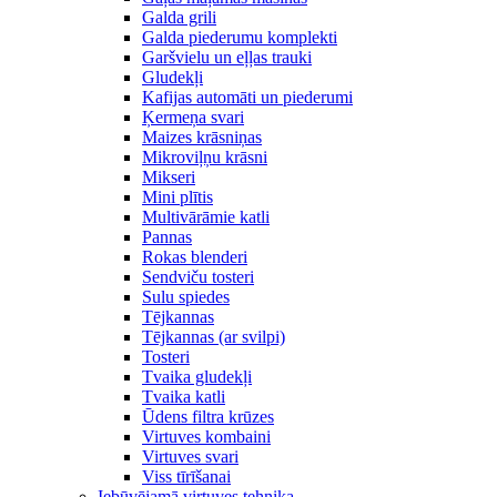
Galda grili
Galda piederumu komplekti
Garšvielu un eļļas trauki
Gludekļi
Kafijas automāti un piederumi
Ķermeņa svari
Maizes krāsniņas
Mikroviļņu krāsni
Mikseri
Mini plītis
Multivārāmie katli
Pannas
Rokas blenderi
Sendviču tosteri
Sulu spiedes
Tējkannas
Tējkannas (ar svilpi)
Tosteri
Tvaika gludekļi
Tvaika katli
Ūdens filtra krūzes
Virtuves kombaini
Virtuves svari
Viss tīrīšanai
Iebūvējamā virtuves tehnika