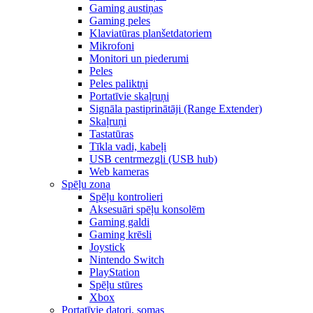
Gaming austiņas
Gaming peles
Klaviatūras planšetdatoriem
Mikrofoni
Monitori un piederumi
Peles
Peles paliktņi
Portatīvie skaļruņi
Signāla pastiprinātāji (Range Extender)
Skaļruņi
Tastatūras
Tīkla vadi, kabeļi
USB centrmezgli (USB hub)
Web kameras
Spēļu zona
Spēļu kontrolieri
Aksesuāri spēļu konsolēm
Gaming galdi
Gaming krēsli
Joystick
Nintendo Switch
PlayStation
Spēļu stūres
Xbox
Portatīvie datori, somas