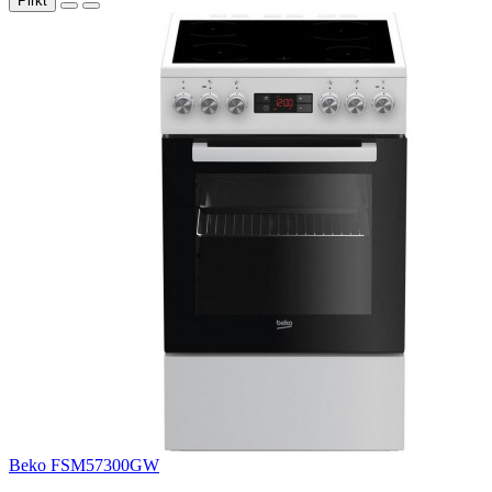
Pirkt
Beko FSM57300GW