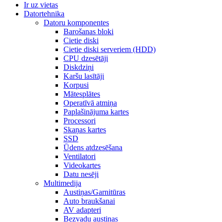
Ir uz vietas
Datortehnika
Datoru komponentes
Barošanas bloki
Cietie diski
Cietie diski serveriem (HDD)
CPU dzesētāji
Diskdziņi
Karšu lasītāji
Korpusi
Mātesplātes
Operatīvā atmiņa
Paplašinājuma kartes
Processori
Skaņas kartes
SSD
Ūdens atdzesēšana
Ventilatori
Videokartes
Datu nesēji
Multimedija
Austiņas/Garnitūras
Auto braukšanai
AV adapteri
Bezvadu austiņas