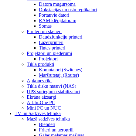
Datora mugursoma
Dokstacijas un ostu replikatori
Portatīvie datori
RAM klēpjdatoram
Somas
Printeri un skeneri
Daudzfunkciju printeri
Lāzerprinteri
Tintes printeri
Projektori un piederumi
Projektori
Tīkla produkti
Komutatori (Switches)
Maršrutētāji (Router)
Apkopes rīki
Tīkla disku masīvi (NAS)
UPS sprieguma stabilizatori
Ekrāna aizsargi
All-In-One PC
Mini PC un NUC
TV un Sadzīves tehnika
Mazā sadzīves tehnika
Blenderi
Friteri un aerogrili
Gaļas maļamās mašīnas