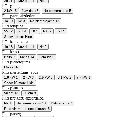
Jā
21
Nav datu
1
Nē
4
Plīts grilla jauda
2 kW
15
Nav datu
6
Nē piemērojams
5
Plīts gāzes aizdedze
Jā
10
Nē
3
Nē piemērojams
13
Plīts ietilpība
55 l
2
56 l
4
58
1
60 l
2
62 l
5
Show 4 more
Hide
Plīts konvekcija
Jā
16
Nav datu
1
Nē
9
Plīts krāsa
Balts
7
Melns
14
Tērauds
5
Plīts pielietojums
Mājas
26
Plīts pieslēgums jauda
1.9 kW
1
2 kW
3
2.9 kW
3
3.1 kW
2
7.7 kW
1
Show 10 more
Hide
Plīts platums
50 cm
18
60 cm
8
Plīts pretgāzu aizsardzība
Nē
1
Nē piemērojams
13
Plīts virsmā
7
Plīts virsmā un cepeškrāsnī
5
Plīts pārsegs