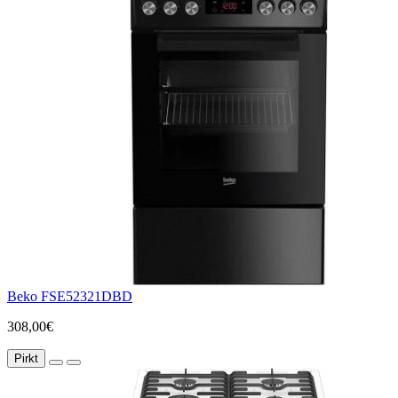
Beko FSE52321DBD
308,00€
Pirkt