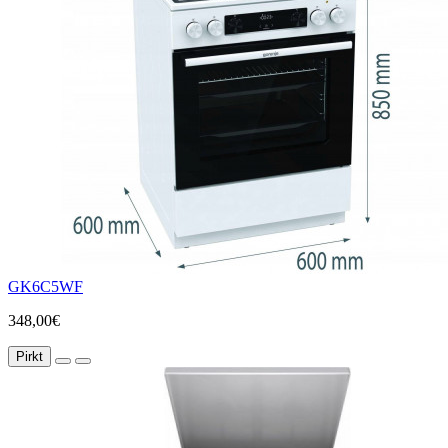
GK6C5WF
348,00€
Pirkt