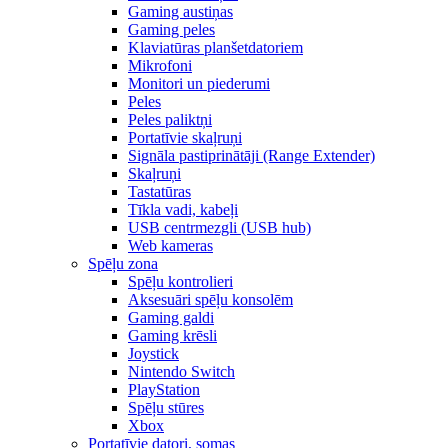
Gaming austiņas
Gaming peles
Klaviatūras planšetdatoriem
Mikrofoni
Monitori un piederumi
Peles
Peles paliktņi
Portatīvie skaļruņi
Signāla pastiprinātāji (Range Extender)
Skaļruņi
Tastatūras
Tīkla vadi, kabeļi
USB centrmezgli (USB hub)
Web kameras
Spēļu zona
Spēļu kontrolieri
Aksesuāri spēļu konsolēm
Gaming galdi
Gaming krēsli
Joystick
Nintendo Switch
PlayStation
Spēļu stūres
Xbox
Portatīvie datori, somas