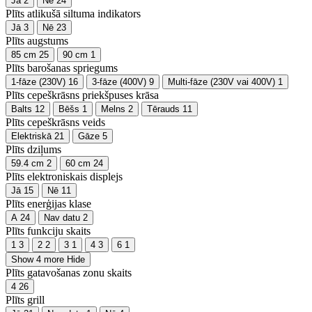
Jā
2
Nē
24
Plīts atlikušā siltuma indikators
Jā
3
Nē
23
Plīts augstums
85 cm
25
90 cm
1
Plīts barošanas spriegums
1-fāze (230V)
16
3-fāze (400V)
9
Multi-fāze (230V vai 400V)
1
Plīts cepeškrāsns priekšpuses krāsa
Balts
12
Bēšs
1
Melns
2
Tērauds
11
Plīts cepeškrāsns veids
Elektriskā
21
Gāze
5
Plīts dziļums
59.4 cm
2
60 cm
24
Plīts elektroniskais displejs
Jā
15
Nē
11
Plīts enerģijas klase
A
24
Nav datu
2
Plīts funkciju skaits
1
3
2
2
3
1
4
3
6
1
Show 4 more
Hide
Plīts gatavošanas zonu skaits
4
26
Plīts grill