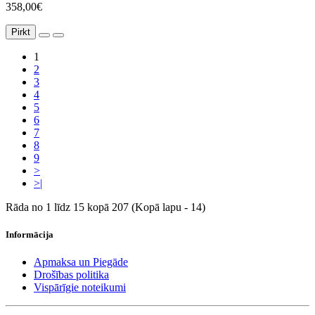
358,00€
Pirkt
1
2
3
4
5
6
7
8
9
>
>|
Rāda no 1 līdz 15 kopā 207 (Kopā lapu - 14)
Informācija
Apmaksa un Piegāde
Drošības politika
Vispārīgie noteikumi