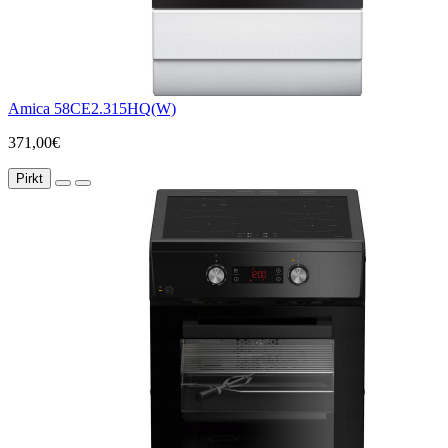
Amica 58CE2.315HQ(W)
371,00€
Pirkt