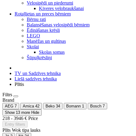
Velosipēdi un piederumi
Ķiveres velobraukšanai
Rotaļlietas un preces bērniem
Bērnu rati
Balansēšanas velosipēdi bērniem
Ēdināšanas krēsli
LEGO
Manēžas un gultiņas
Skolai
Skolas somas
Šūpuļkrēsliņi
TV un Sadzīves tehnika
Lielā sadzīves tehnika
Plītis
Filtrs
Brand
AEG
7
Amica
42
Beko
34
Bomann
1
Bosch
7
Show 13 more
Hide
218
-
3946
€
Price
Entry filters
Plīts Wok tipa lauks