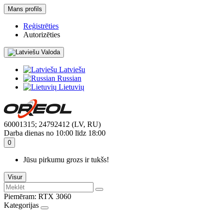
Mans profils
Reģistrēties
Autorizēties
Valoda
Latviešu
Russian
Lietuvių
60001315; 24792412 (LV, RU)
Darba dienas no 10:00 līdz 18:00
0
Jūsu pirkumu grozs ir tukšs!
Visur
Piemēram:
RTX 3060
Kategorijas