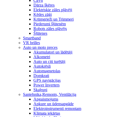
Cirvji
Dārza šķēres
Elektriskie zāles pļāvēji
Ķēdes zāģi
Krūmgrieži un Trimmeri
Piederumi šļūtenēm
Robots zāles pļāvējs
Šļūtenes
Smartband
VR brilles
Auto un moto preces
Akumulatori un lādētāji
Alkometri
Auto un citi turētāji
Autokrēsli
Automagnetolas
Domkrati
GPS navigācijas
Power Inverters
Skaļruņi
Santehnika,Remonts, Ventilācija
Apgaismojums
Apkure un ūdensapgāde
Elektroinstrumenti remontam
Klimata iekārtas