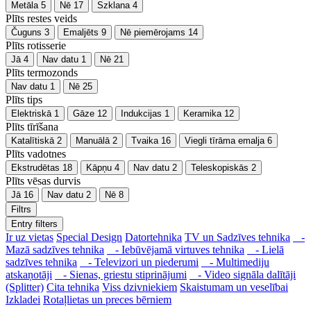
Metāla
5
Nē
17
Szklana
4
Plīts restes veids
Čuguns
3
Emaljēts
9
Nē piemērojams
14
Plīts rotisserie
Jā
4
Nav datu
1
Nē
21
Plīts termozonds
Nav datu
1
Nē
25
Plīts tips
Elektriskā
1
Gāze
12
Indukcijas
1
Keramika
12
Plīts tīrīšana
Katalītiskā
2
Manuālā
2
Tvaika
16
Viegli tīrāma emalja
6
Plīts vadotnes
Ekstrudētas
18
Kāpņu
4
Nav datu
2
Teleskopiskās
2
Plīts vēsas durvis
Jā
16
Nav datu
2
Nē
8
Filtrs
Entry filters
Ir uz vietas
Special Design
Datortehnika
TV un Sadzīves tehnika
-
Mazā sadzīves tehnika
- Iebūvējamā virtuves tehnika
- Lielā
sadzīves tehnika
- Televizori un piederumi
- Multimediju
atskaņotāji
- Sienas, griestu stiprinājumi
- Video signāla dalītāji
(Splitter)
Cita tehnika
Viss dzivniekiem
Skaistumam un veselībai
Izkladei
Rotaļlietas un preces bērniem