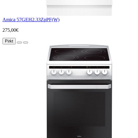
Amica 57GEH2.33ZpPF(W)
275,00€
Pirkt