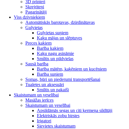
3D printeri
Skrejriteņi
Pagarinātāji
Viss dzivniekiem
Automātiskās barotavas, dzirdinātavas
Guļvietas
Guļvietas suņiem
Kaķu mājas un slēptuves
Preces kaķiem
Barība kaķiem
Kaķu nagu asināmie
Smiltis un pildvielas
Sausā barība
Barība mātēm, kaķēniem un kucēniem
Barība suņiem
Somas, būri un piederumi transportēšanai
Tualetes un aksesuāri
Smiltis un pakaiši
Skaistumam un veselībai
Masāžas ierīces
Skaistumam un veselībai
Apsildāmās segas un citi ķermeņa sildītāji
Elektriskās zobu birstes
Irigatori
Sievietes skaistumam