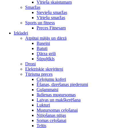
Vīrieša skaistumam
Smaržas
Sieviešu smaržas
Vīriešu smaržas
Sports un fitness
Preces Fitnesam
Izkladei
Atpūtai mājās un dārzā
Baseini
Batuti
Dārza grili
Šūpuļtīkls
Droni
Elektriskie skrejriteņi
Tūrisma preces
Ceļojumu koferi
Ēšanas, dzeršanas piederumi
Guļammaisi
Ikdienas mugursomas
Laivas un makšķerēšana
Lukturi
Mugursomas ceļošanai
Nūjošanas nūjas
Somas ceļošanai
Teltis