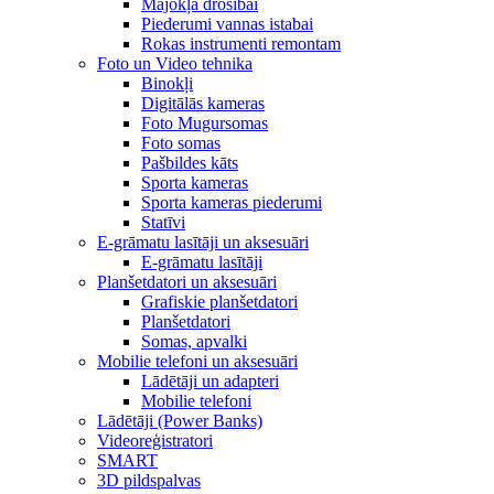
Mājokļa drošībai
Piederumi vannas istabai
Rokas instrumenti remontam
Foto un Video tehnika
Binokļi
Digitālās kameras
Foto Mugursomas
Foto somas
Pašbildes kāts
Sporta kameras
Sporta kameras piederumi
Statīvi
E-grāmatu lasītāji un aksesuāri
E-grāmatu lasītāji
Planšetdatori un aksesuāri
Grafiskie planšetdatori
Planšetdatori
Somas, apvalki
Mobilie telefoni un aksesuāri
Lādētāji un adapteri
Mobilie telefoni
Lādētāji (Power Banks)
Videoreģistratori
SMART
3D pildspalvas