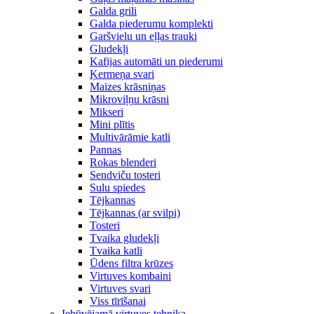
Galda grili
Galda piederumu komplekti
Garšvielu un eļļas trauki
Gludekļi
Kafijas automāti un piederumi
Ķermeņa svari
Maizes krāsniņas
Mikroviļņu krāsni
Mikseri
Mini plītis
Multivārāmie katli
Pannas
Rokas blenderi
Sendviču tosteri
Sulu spiedes
Tējkannas
Tējkannas (ar svilpi)
Tosteri
Tvaika gludekļi
Tvaika katli
Ūdens filtra krūzes
Virtuves kombaini
Virtuves svari
Viss tīrīšanai
Iebūvējamā virtuves tehnika