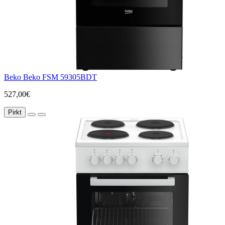
Beko Beko FSM 59305BDT
527,00€
Pirkt