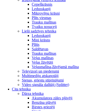
Cepeškrāsnis
Ledusskapji
Mikroviļņu krāsni
Plīts virsmas
Trauku mašīnas
Tvaiku nosuceji
Lielā sadzīves tehnika
Ledusskapji
Mini krāsns
Plītis
Saldētavas
Trauku mašīnas
Veļas mašīnas
Veļas žāvētāji
Veļasmašīna-žāvējamā mašīna
Televizori un piederumi
Multimediju atskaņotāji
Sienas, griestu stiprinājumi
Video signāla dalītāji (Splitter)
Cita tehnika
Dārza tehnika
Akumulatora zāles pļāvēji
Benzīna pļāvēji
Birstes griezēji