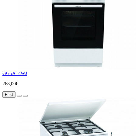
GG5A14WJ
268,00€
Pirkt