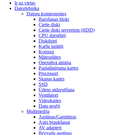
Ir uz vietas
Datortehnika
Datoru komponentes
Barošanas bloki
Cietie diski
Cietie diski serveriem (HDD)
CPU dzesētāji
Diskdziņi
Karšu lasītāji
Korpusi
Mātesplātes
Operatīvā atmiņa
Paplašinājuma kartes
Processori
Skaņas kartes
SSD
Ūdens atdzesēšana
Ventilatori
Videokartes
Datu nesēji
Multimedija
Austiņas/Garnitūras
Auto braukšanai
AV adapteri
Bezvadu austiņas