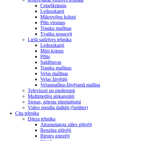
Cepeškrāsnis
Ledusskapji
Mikroviļņu krāsni
Plīts virsmas
Trauku mašīnas
Tvaiku nosuceji
Lielā sadzīves tehnika
Ledusskapji
Mini krāsns
Plītis
Saldētavas
Trauku mašīnas
Veļas mašīnas
Veļas žāvētāji
Veļasmašīna-žāvējamā mašīna
Televizori un piederumi
Multimediju atskaņotāji
Sienas, griestu stiprinājumi
Video signāla dalītāji (Splitter)
Cita tehnika
Dārza tehnika
Akumulatora zāles pļāvēji
Benzīna pļāvēji
Birstes griezēji