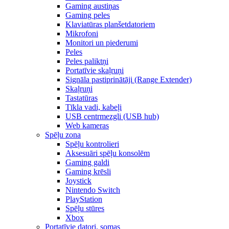
Gaming austiņas
Gaming peles
Klaviatūras planšetdatoriem
Mikrofoni
Monitori un piederumi
Peles
Peles paliktņi
Portatīvie skaļruņi
Signāla pastiprinātāji (Range Extender)
Skaļruņi
Tastatūras
Tīkla vadi, kabeļi
USB centrmezgli (USB hub)
Web kameras
Spēļu zona
Spēļu kontrolieri
Aksesuāri spēļu konsolēm
Gaming galdi
Gaming krēsli
Joystick
Nintendo Switch
PlayStation
Spēļu stūres
Xbox
Portatīvie datori, somas