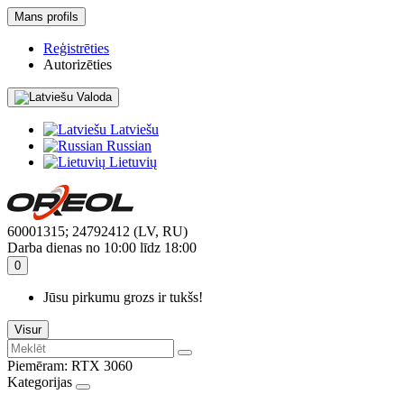
Mans profils
Reģistrēties
Autorizēties
Valoda
Latviešu
Russian
Lietuvių
60001315; 24792412 (LV, RU)
Darba dienas no 10:00 līdz 18:00
0
Jūsu pirkumu grozs ir tukšs!
Visur
Piemēram:
RTX 3060
Kategorijas