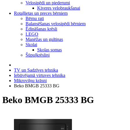
Velosipēdi un piederumi
Ķiveres velobraukšanai
Rotaļlietas un preces bērniem
Bērnu rati
Balansēšanas velosipēdi bērniem
Ēdināšanas krēsli
LEGO
Manēžas un gultiņas
Skolai
Skolas somas
Šūpuļkrēsliņi
TV un Sadzīves tehnika
Iebūvējamā virtuves tehnika
Mikroviļņu krāsni
Beko BMGB 25333 BG
Beko BMGB 25333 BG