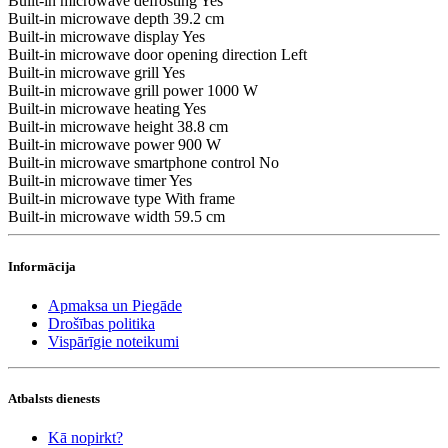
Built-in microwave defrosting
Yes
Built-in microwave depth
39.2 cm
Built-in microwave display
Yes
Built-in microwave door opening direction
Left
Built-in microwave grill
Yes
Built-in microwave grill power
1000 W
Built-in microwave heating
Yes
Built-in microwave height
38.8 cm
Built-in microwave power
900 W
Built-in microwave smartphone control
No
Built-in microwave timer
Yes
Built-in microwave type
With frame
Built-in microwave width
59.5 cm
Informācija
Apmaksa un Piegāde
Drošības politika
Vispārīgie noteikumi
Atbalsts dienests
Kā nopirkt?