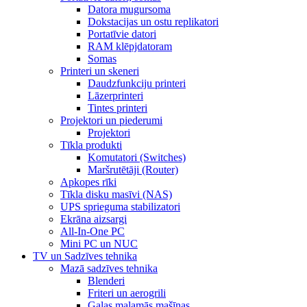
Datora mugursoma
Dokstacijas un ostu replikatori
Portatīvie datori
RAM klēpjdatoram
Somas
Printeri un skeneri
Daudzfunkciju printeri
Lāzerprinteri
Tintes printeri
Projektori un piederumi
Projektori
Tīkla produkti
Komutatori (Switches)
Maršrutētāji (Router)
Apkopes rīki
Tīkla disku masīvi (NAS)
UPS sprieguma stabilizatori
Ekrāna aizsargi
All-In-One PC
Mini PC un NUC
TV un Sadzīves tehnika
Mazā sadzīves tehnika
Blenderi
Friteri un aerogrili
Gaļas maļamās mašīnas