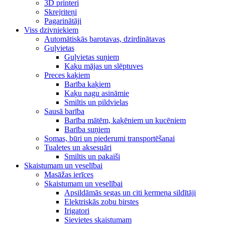
3D printeri
Skrejriteņi
Pagarinātāji
Viss dzivniekiem
Automātiskās barotavas, dzirdinātavas
Guļvietas
Guļvietas suņiem
Kaķu mājas un slēptuves
Preces kaķiem
Barība kaķiem
Kaķu nagu asināmie
Smiltis un pildvielas
Sausā barība
Barība mātēm, kaķēniem un kucēniem
Barība suņiem
Somas, būri un piederumi transportēšanai
Tualetes un aksesuāri
Smiltis un pakaiši
Skaistumam un veselībai
Masāžas ierīces
Skaistumam un veselībai
Apsildāmās segas un citi ķermeņa sildītāji
Elektriskās zobu birstes
Irigatori
Sievietes skaistumam