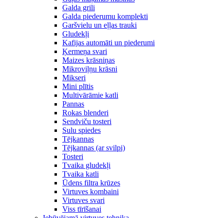
Galda grili
Galda piederumu komplekti
Garšvielu un eļļas trauki
Gludekļi
Kafijas automāti un piederumi
Ķermeņa svari
Maizes krāsniņas
Mikroviļņu krāsni
Mikseri
Mini plītis
Multivārāmie katli
Pannas
Rokas blenderi
Sendviču tosteri
Sulu spiedes
Tējkannas
Tējkannas (ar svilpi)
Tosteri
Tvaika gludekļi
Tvaika katli
Ūdens filtra krūzes
Virtuves kombaini
Virtuves svari
Viss tīrīšanai
Iebūvējamā virtuves tehnika