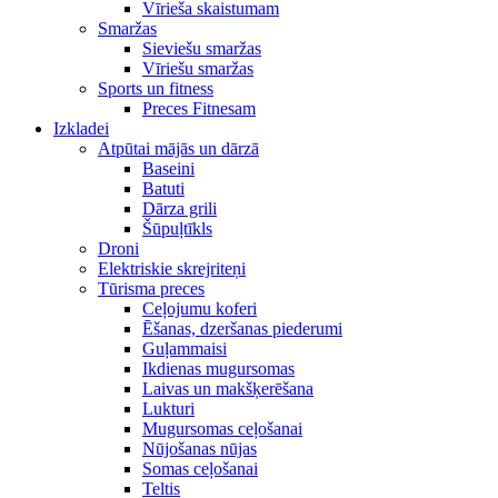
Vīrieša skaistumam
Smaržas
Sieviešu smaržas
Vīriešu smaržas
Sports un fitness
Preces Fitnesam
Izkladei
Atpūtai mājās un dārzā
Baseini
Batuti
Dārza grili
Šūpuļtīkls
Droni
Elektriskie skrejriteņi
Tūrisma preces
Ceļojumu koferi
Ēšanas, dzeršanas piederumi
Guļammaisi
Ikdienas mugursomas
Laivas un makšķerēšana
Lukturi
Mugursomas ceļošanai
Nūjošanas nūjas
Somas ceļošanai
Teltis