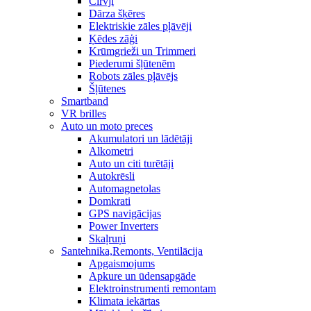
Cirvji
Dārza šķēres
Elektriskie zāles pļāvēji
Ķēdes zāģi
Krūmgrieži un Trimmeri
Piederumi šļūtenēm
Robots zāles pļāvējs
Šļūtenes
Smartband
VR brilles
Auto un moto preces
Akumulatori un lādētāji
Alkometri
Auto un citi turētāji
Autokrēsli
Automagnetolas
Domkrati
GPS navigācijas
Power Inverters
Skaļruņi
Santehnika,Remonts, Ventilācija
Apgaismojums
Apkure un ūdensapgāde
Elektroinstrumenti remontam
Klimata iekārtas