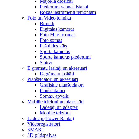
Mājokļa drošībai
Piederumi vannas istabai
Rokas instrumenti remontam
Foto un Video tehnika
Binokļi
Digitālās kameras
Foto Mugursomas
Foto somas
Pašbildes kāts
Sporta kameras
Sporta kameras piederumi
Statīvi
E-grāmatu lasītāji un aksesuāri
E-grāmatu lasītāji
Planšetdatori un aksesuāri
Grafiskie planšetdatori
Planšetdatori
Somas, apvalki
Mobilie telefoni un aksesuāri
Lādētāji un adapteri
Mobilie telefoni
Lādētāji (Power Banks)
Videoreģistratori
SMART
3D pildspalvas