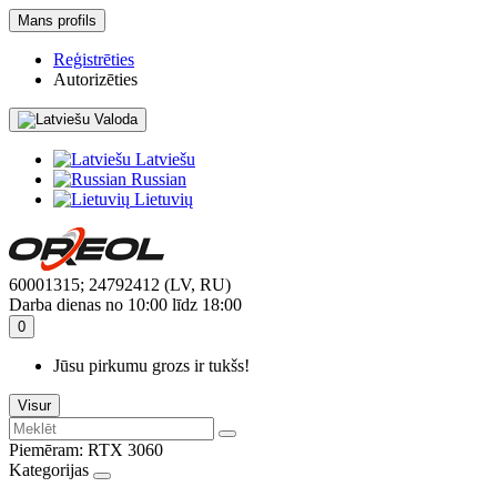
Mans profils
Reģistrēties
Autorizēties
Valoda
Latviešu
Russian
Lietuvių
60001315; 24792412 (LV, RU)
Darba dienas no 10:00 līdz 18:00
0
Jūsu pirkumu grozs ir tukšs!
Visur
Piemēram:
RTX 3060
Kategorijas