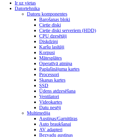
Ir uz vietas
Datortehnika
Datoru komponentes
Barošanas bloki
Cietie diski
Cietie diski serveriem (HDD)
CPU dzesētāji
Diskdziņi
Karšu lasītāji
Korpusi
Mātesplātes
Operatīvā atmiņa
Paplašinājuma kartes
Processori
Skaņas kartes
SSD
Ūdens atdzesēšana
Ventilatori
Videokartes
Datu nesēji
Multimedija
Austiņas/Garnitūras
Auto braukšanai
AV adapteri
Bezvadu austiņas