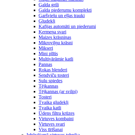
Galda grili
Galda piederumu komplekti
Garšvielu un eļļas trauki
Gludekļi
Kafijas automāti un piederumi
Ķermeņa svari
Maizes krāsniņas
Mikroviļņu krāsni
Mikseri
Mini plītis
Multivārāmie katli
Pannas
Rokas blenderi
Sendviču tosteri
Sulu spiedes
Tējkannas
Tējkannas (ar svilpi)
Tosteri
Tvaika gludekļi
Tvaika katli
Ūdens filtra krūzes
Virtuves kombaini
Virtuves svari
Viss tīrīšanai
Iebūvējamā virtuves tehnika