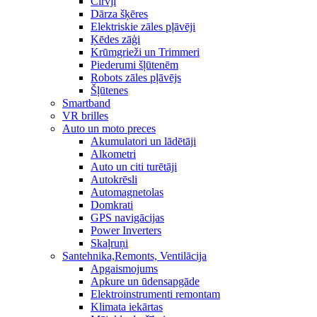
Cirvji
Dārza šķēres
Elektriskie zāles pļāvēji
Ķēdes zāģi
Krūmgrieži un Trimmeri
Piederumi šļūtenēm
Robots zāles pļāvējs
Šļūtenes
Smartband
VR brilles
Auto un moto preces
Akumulatori un lādētāji
Alkometri
Auto un citi turētāji
Autokrēsli
Automagnetolas
Domkrati
GPS navigācijas
Power Inverters
Skaļruņi
Santehnika,Remonts, Ventilācija
Apgaismojums
Apkure un ūdensapgāde
Elektroinstrumenti remontam
Klimata iekārtas