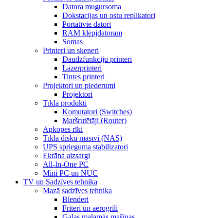
Datora mugursoma
Dokstacijas un ostu replikatori
Portatīvie datori
RAM klēpjdatoram
Somas
Printeri un skeneri
Daudzfunkciju printeri
Lāzerprinteri
Tintes printeri
Projektori un piederumi
Projektori
Tīkla produkti
Komutatori (Switches)
Maršrutētāji (Router)
Apkopes rīki
Tīkla disku masīvi (NAS)
UPS sprieguma stabilizatori
Ekrāna aizsargi
All-In-One PC
Mini PC un NUC
TV un Sadzīves tehnika
Mazā sadzīves tehnika
Blenderi
Friteri un aerogrili
Gaļas maļamās mašīnas