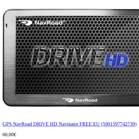
GPS NavRoad DRIVE HD Navigator FREE EU (5901597742739)
60,00€