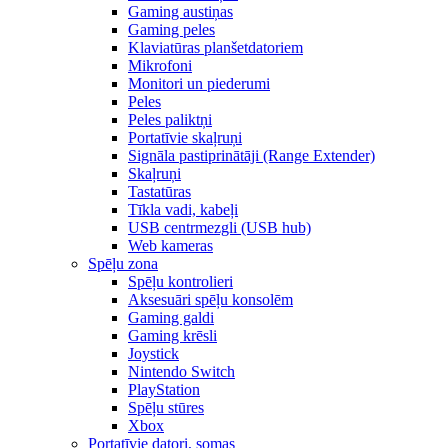
Gaming austiņas
Gaming peles
Klaviatūras planšetdatoriem
Mikrofoni
Monitori un piederumi
Peles
Peles paliktņi
Portatīvie skaļruņi
Signāla pastiprinātāji (Range Extender)
Skaļruņi
Tastatūras
Tīkla vadi, kabeļi
USB centrmezgli (USB hub)
Web kameras
Spēļu zona
Spēļu kontrolieri
Aksesuāri spēļu konsolēm
Gaming galdi
Gaming krēsli
Joystick
Nintendo Switch
PlayStation
Spēļu stūres
Xbox
Portatīvie datori, somas