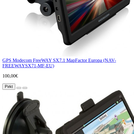
GPS Modecom FreeWAY SX7.1 MapFactor Europa (NAV-
FREEWAYSX71-MF-EU)
100,00€
Pirkt