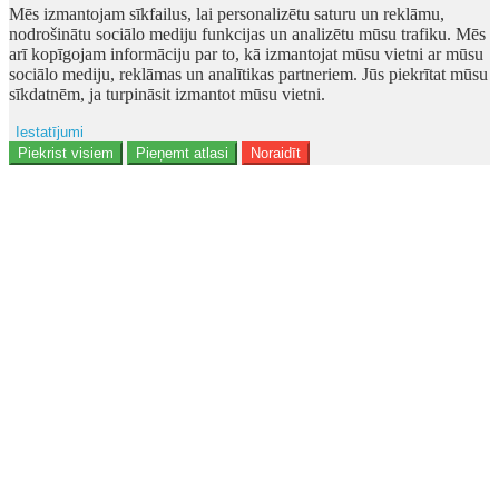
Mēs izmantojam sīkfailus, lai personalizētu saturu un reklāmu,
nodrošinātu sociālo mediju funkcijas un analizētu mūsu trafiku. Mēs
arī kopīgojam informāciju par to, kā izmantojat mūsu vietni ar mūsu
sociālo mediju, reklāmas un analītikas partneriem. Jūs piekrītat mūsu
sīkdatnēm, ja turpināsit izmantot mūsu vietni.
Iestatījumi
Reklāma
Piekrist visiem
Pieņemt atlasi
Noraidīt
Lietotāja dati
Reklāmas personalizēšana
Analītika
Funkcionalitāte
Personalizēšana
Drošība
Privacy Policy