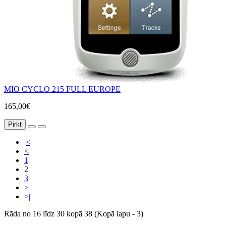
MIO CYCLO 215 FULL EUROPE
165,00€
Pirkt
|<
<
1
2
3
>
>|
Rāda no 16 līdz 30 kopā 38 (Kopā lapu - 3)