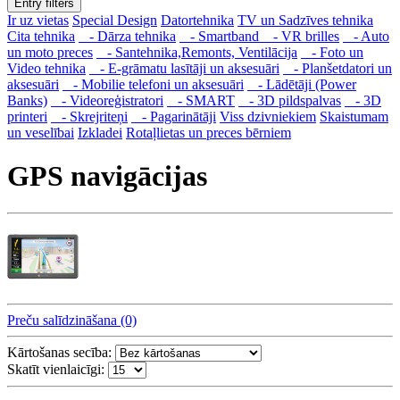
Entry filters
Ir uz vietas
Special Design
Datortehnika
TV un Sadzīves tehnika
Cita tehnika
- Dārza tehnika
- Smartband
- VR brilles
- Auto
un moto preces
- Santehnika,Remonts, Ventilācija
- Foto un
Video tehnika
- E-grāmatu lasītāji un aksesuāri
- Planšetdatori un
aksesuāri
- Mobilie telefoni un aksesuāri
- Lādētāji (Power
Banks)
- Videoreģistratori
- SMART
- 3D pildspalvas
- 3D
printeri
- Skrejriteņi
- Pagarinātāji
Viss dzivniekiem
Skaistumam
un veselībai
Izkladei
Rotaļlietas un preces bērniem
GPS navigācijas
Preču salīdzināšana (0)
Kārtošanas secība:
Skatīt vienlaicīgi: