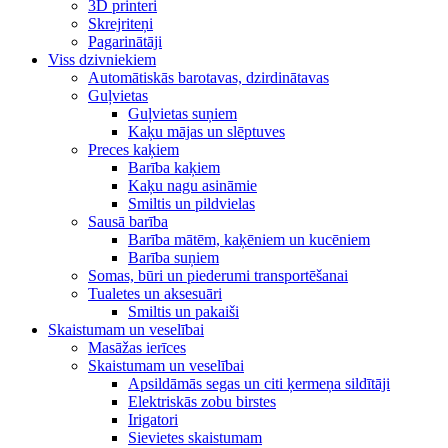
3D printeri
Skrejriteņi
Pagarinātāji
Viss dzivniekiem
Automātiskās barotavas, dzirdinātavas
Guļvietas
Guļvietas suņiem
Kaķu mājas un slēptuves
Preces kaķiem
Barība kaķiem
Kaķu nagu asināmie
Smiltis un pildvielas
Sausā barība
Barība mātēm, kaķēniem un kucēniem
Barība suņiem
Somas, būri un piederumi transportēšanai
Tualetes un aksesuāri
Smiltis un pakaiši
Skaistumam un veselībai
Masāžas ierīces
Skaistumam un veselībai
Apsildāmās segas un citi ķermeņa sildītāji
Elektriskās zobu birstes
Irigatori
Sievietes skaistumam