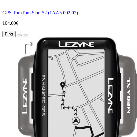
GPS TomTom Start 52 (1AA5.002.02)
104,00€
Pirkt