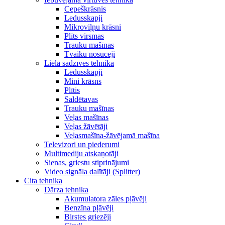
Cepeškrāsnis
Ledusskapji
Mikroviļņu krāsni
Plīts virsmas
Trauku mašīnas
Tvaiku nosuceji
Lielā sadzīves tehnika
Ledusskapji
Mini krāsns
Plītis
Saldētavas
Trauku mašīnas
Veļas mašīnas
Veļas žāvētāji
Veļasmašīna-žāvējamā mašīna
Televizori un piederumi
Multimediju atskaņotāji
Sienas, griestu stiprinājumi
Video signāla dalītāji (Splitter)
Cita tehnika
Dārza tehnika
Akumulatora zāles pļāvēji
Benzīna pļāvēji
Birstes griezēji