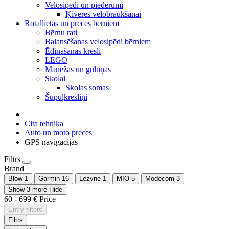
Velosipēdi un piederumi
Ķiveres velobraukšanai
Rotaļlietas un preces bērniem
Bērnu rati
Balansēšanas velosipēdi bērniem
Ēdināšanas krēsli
LEGO
Manēžas un gultiņas
Skolai
Skolas somas
Šūpuļkrēsliņi
Cita tehnika
Auto un moto preces
GPS navigācijas
Filtrs
Brand
Blow
1
Garmin
16
Lezyne
1
MIO
5
Modecom
3
Show 3 more
Hide
60
-
699
€
Price
Entry filters
Filtrs