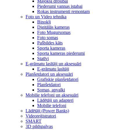
Mājokļa drošībai
Piederumi vannas istabai
Rokas instrumenti remontam
Foto un Video tehnika
Binokļi
Digitālās kameras
Foto Mugursomas
Foto somas
Pašbildes kāts
Sporta kameras
Sporta kameras piederumi
Statīvi
E-grāmatu lasītāji un aksesuāri
E-grāmatu lasītāji
Planšetdatori un aksesuāri
Grafiskie planšetdatori
Planšetdatori
Somas, apvalki
Mobilie telefoni un aksesuāri
Lādētāji un adapteri
Mobilie telefoni
Lādētāji (Power Banks)
Videoreģistratori
SMART
3D pildspalvas