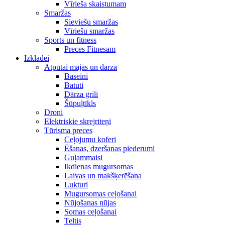
Vīrieša skaistumam
Smaržas
Sieviešu smaržas
Vīriešu smaržas
Sports un fitness
Preces Fitnesam
Izkladei
Atpūtai mājās un dārzā
Baseini
Batuti
Dārza grili
Šūpuļtīkls
Droni
Elektriskie skrejriteņi
Tūrisma preces
Ceļojumu koferi
Ēšanas, dzeršanas piederumi
Guļammaisi
Ikdienas mugursomas
Laivas un makšķerēšana
Lukturi
Mugursomas ceļošanai
Nūjošanas nūjas
Somas ceļošanai
Teltis