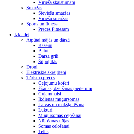
Vīrieša skaistumam
Smaržas
Sieviešu smaržas
Vīriešu smaržas
Sports un fitness
Preces Fitnesam
Izkladei
Atpūtai mājās un dārzā
Baseini
Batuti
Dārza grili
Šūpuļtīkls
Droni
Elektriskie skrejriteņi
Tūrisma preces
Ceļojumu koferi
Ēšanas, dzeršanas piederumi
Guļammaisi
Ikdienas mugursomas
Laivas un makšķerēšana
Lukturi
Mugursomas ceļošanai
Nūjošanas nūjas
Somas ceļošanai
Teltis