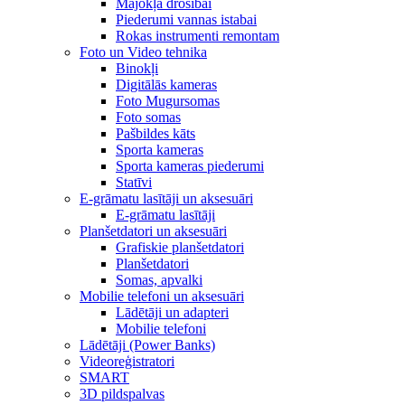
Mājokļa drošībai
Piederumi vannas istabai
Rokas instrumenti remontam
Foto un Video tehnika
Binokļi
Digitālās kameras
Foto Mugursomas
Foto somas
Pašbildes kāts
Sporta kameras
Sporta kameras piederumi
Statīvi
E-grāmatu lasītāji un aksesuāri
E-grāmatu lasītāji
Planšetdatori un aksesuāri
Grafiskie planšetdatori
Planšetdatori
Somas, apvalki
Mobilie telefoni un aksesuāri
Lādētāji un adapteri
Mobilie telefoni
Lādētāji (Power Banks)
Videoreģistratori
SMART
3D pildspalvas