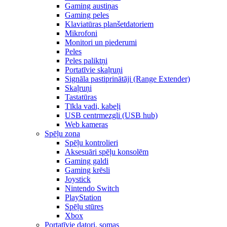
Gaming austiņas
Gaming peles
Klaviatūras planšetdatoriem
Mikrofoni
Monitori un piederumi
Peles
Peles paliktņi
Portatīvie skaļruņi
Signāla pastiprinātāji (Range Extender)
Skaļruņi
Tastatūras
Tīkla vadi, kabeļi
USB centrmezgli (USB hub)
Web kameras
Spēļu zona
Spēļu kontrolieri
Aksesuāri spēļu konsolēm
Gaming galdi
Gaming krēsli
Joystick
Nintendo Switch
PlayStation
Spēļu stūres
Xbox
Portatīvie datori, somas