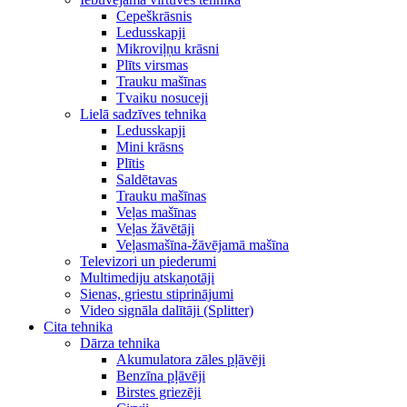
Cepeškrāsnis
Ledusskapji
Mikroviļņu krāsni
Plīts virsmas
Trauku mašīnas
Tvaiku nosuceji
Lielā sadzīves tehnika
Ledusskapji
Mini krāsns
Plītis
Saldētavas
Trauku mašīnas
Veļas mašīnas
Veļas žāvētāji
Veļasmašīna-žāvējamā mašīna
Televizori un piederumi
Multimediju atskaņotāji
Sienas, griestu stiprinājumi
Video signāla dalītāji (Splitter)
Cita tehnika
Dārza tehnika
Akumulatora zāles pļāvēji
Benzīna pļāvēji
Birstes griezēji