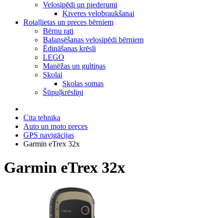
Velosipēdi un piederumi
Ķiveres velobraukšanai
Rotaļlietas un preces bērniem
Bērnu rati
Balansēšanas velosipēdi bērniem
Ēdināšanas krēsli
LEGO
Manēžas un gultiņas
Skolai
Skolas somas
Šūpuļkrēsliņi
Cita tehnika
Auto un moto preces
GPS navigācijas
Garmin eTrex 32x
Garmin eTrex 32x