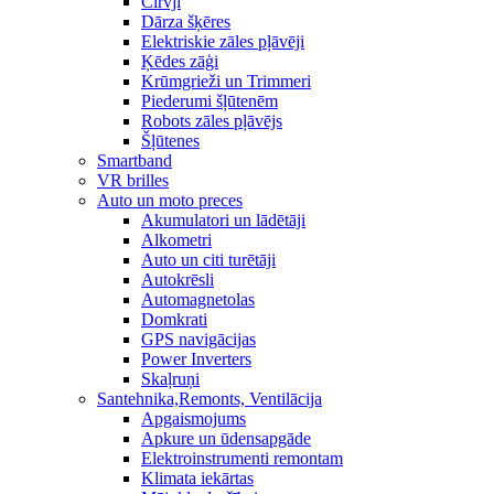
Cirvji
Dārza šķēres
Elektriskie zāles pļāvēji
Ķēdes zāģi
Krūmgrieži un Trimmeri
Piederumi šļūtenēm
Robots zāles pļāvējs
Šļūtenes
Smartband
VR brilles
Auto un moto preces
Akumulatori un lādētāji
Alkometri
Auto un citi turētāji
Autokrēsli
Automagnetolas
Domkrati
GPS navigācijas
Power Inverters
Skaļruņi
Santehnika,Remonts, Ventilācija
Apgaismojums
Apkure un ūdensapgāde
Elektroinstrumenti remontam
Klimata iekārtas