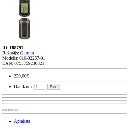
ID:
188791
Ražotājs:
Garmin
Modelis:
010-02257-01
EAN: 0753759230821
229,00€
Daudzums
Pirkt
Apraksts