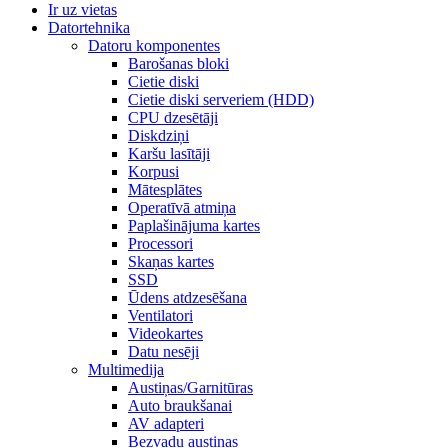
Ir uz vietas
Datortehnika
Datoru komponentes
Barošanas bloki
Cietie diski
Cietie diski serveriem (HDD)
CPU dzesētāji
Diskdziņi
Karšu lasītāji
Korpusi
Mātesplātes
Operatīvā atmiņa
Paplašinājuma kartes
Processori
Skaņas kartes
SSD
Ūdens atdzesēšana
Ventilatori
Videokartes
Datu nesēji
Multimedija
Austiņas/Garnitūras
Auto braukšanai
AV adapteri
Bezvadu austiņas