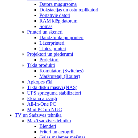
Datora mugursoma
Dokstacijas un ostu replikatori
Portatīvie datori
RAM klēpjdatoram
Somas
Printeri un skeneri
Daudzfunkciju printeri
Lāzerprinteri
Tintes printeri
Projektori un piederumi
Projektori
Tīkla produkti
Komutatori (Switches)
Maršrutētāji (Router)
Apkopes rīki
Tīkla disku masīvi (NAS)
UPS sprieguma stabilizatori
Ekrāna aizsargi
All-In-One PC
Mini PC un NUC
TV un Sadzīves tehnika
Mazā sadzīves tehnika
Blenderi
Friteri un aerogrili
Gaļas maļamās mašīnas