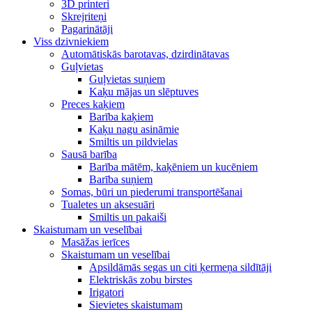
3D printeri
Skrejriteņi
Pagarinātāji
Viss dzivniekiem
Automātiskās barotavas, dzirdinātavas
Guļvietas
Guļvietas suņiem
Kaķu mājas un slēptuves
Preces kaķiem
Barība kaķiem
Kaķu nagu asināmie
Smiltis un pildvielas
Sausā barība
Barība mātēm, kaķēniem un kucēniem
Barība suņiem
Somas, būri un piederumi transportēšanai
Tualetes un aksesuāri
Smiltis un pakaiši
Skaistumam un veselībai
Masāžas ierīces
Skaistumam un veselībai
Apsildāmās segas un citi ķermeņa sildītāji
Elektriskās zobu birstes
Irigatori
Sievietes skaistumam