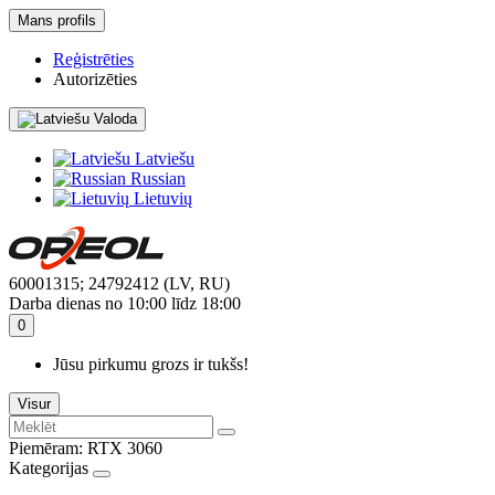
Mans profils
Reģistrēties
Autorizēties
Valoda
Latviešu
Russian
Lietuvių
60001315; 24792412 (LV, RU)
Darba dienas no 10:00 līdz 18:00
0
Jūsu pirkumu grozs ir tukšs!
Visur
Piemēram:
RTX 3060
Kategorijas