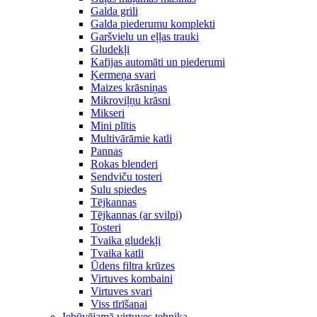
Galda grili
Galda piederumu komplekti
Garšvielu un eļļas trauki
Gludekļi
Kafijas automāti un piederumi
Ķermeņa svari
Maizes krāsniņas
Mikroviļņu krāsni
Mikseri
Mini plītis
Multivārāmie katli
Pannas
Rokas blenderi
Sendviču tosteri
Sulu spiedes
Tējkannas
Tējkannas (ar svilpi)
Tosteri
Tvaika gludekļi
Tvaika katli
Ūdens filtra krūzes
Virtuves kombaini
Virtuves svari
Viss tīrīšanai
Iebūvējamā virtuves tehnika