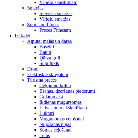
Vīrieša skaistumam
Smaržas
Sieviešu smaržas
Vīriešu smaržas
Sports un fitness
Preces Fitnesam
Izkladei
Atpūtai mājās un dārzā
Baseini
Batuti
Dārza grili
Šūpuļtīkls
Droni
Elektriskie skrejriteņi
Tūrisma preces
Ceļojumu koferi
Ēšanas, dzeršanas piederumi
Guļammaisi
Ikdienas mugursomas
Laivas un makšķerēšana
Lukturi
Mugursomas ceļošanai
Nūjošanas nūjas
Somas ceļošanai
Teltis