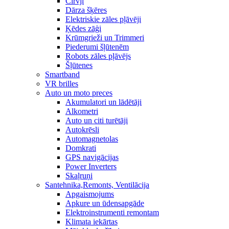
Cirvji
Dārza šķēres
Elektriskie zāles pļāvēji
Ķēdes zāģi
Krūmgrieži un Trimmeri
Piederumi šļūtenēm
Robots zāles pļāvējs
Šļūtenes
Smartband
VR brilles
Auto un moto preces
Akumulatori un lādētāji
Alkometri
Auto un citi turētāji
Autokrēsli
Automagnetolas
Domkrati
GPS navigācijas
Power Inverters
Skaļruņi
Santehnika,Remonts, Ventilācija
Apgaismojums
Apkure un ūdensapgāde
Elektroinstrumenti remontam
Klimata iekārtas