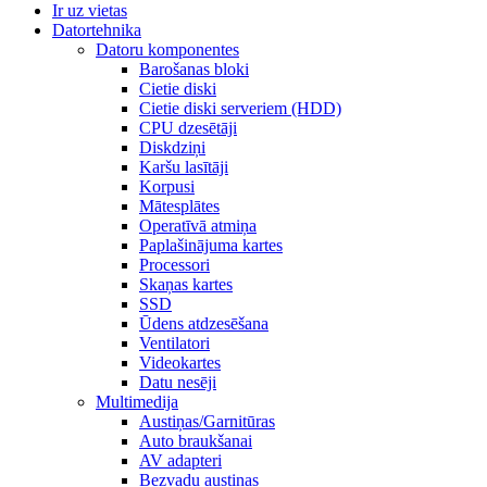
Ir uz vietas
Datortehnika
Datoru komponentes
Barošanas bloki
Cietie diski
Cietie diski serveriem (HDD)
CPU dzesētāji
Diskdziņi
Karšu lasītāji
Korpusi
Mātesplātes
Operatīvā atmiņa
Paplašinājuma kartes
Processori
Skaņas kartes
SSD
Ūdens atdzesēšana
Ventilatori
Videokartes
Datu nesēji
Multimedija
Austiņas/Garnitūras
Auto braukšanai
AV adapteri
Bezvadu austiņas