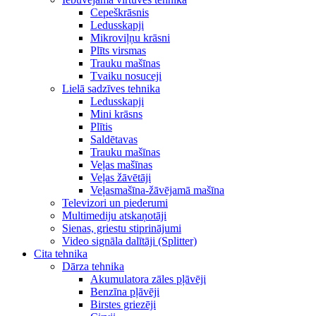
Cepeškrāsnis
Ledusskapji
Mikroviļņu krāsni
Plīts virsmas
Trauku mašīnas
Tvaiku nosuceji
Lielā sadzīves tehnika
Ledusskapji
Mini krāsns
Plītis
Saldētavas
Trauku mašīnas
Veļas mašīnas
Veļas žāvētāji
Veļasmašīna-žāvējamā mašīna
Televizori un piederumi
Multimediju atskaņotāji
Sienas, griestu stiprinājumi
Video signāla dalītāji (Splitter)
Cita tehnika
Dārza tehnika
Akumulatora zāles pļāvēji
Benzīna pļāvēji
Birstes griezēji