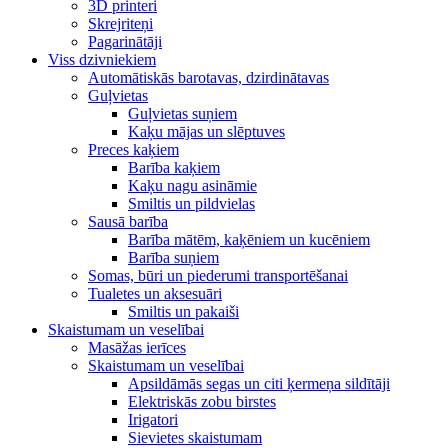
3D printeri
Skrejriteņi
Pagarinātāji
Viss dzivniekiem
Automātiskās barotavas, dzirdinātavas
Guļvietas
Guļvietas suņiem
Kaķu mājas un slēptuves
Preces kaķiem
Barība kaķiem
Kaķu nagu asināmie
Smiltis un pildvielas
Sausā barība
Barība mātēm, kaķēniem un kucēniem
Barība suņiem
Somas, būri un piederumi transportēšanai
Tualetes un aksesuāri
Smiltis un pakaiši
Skaistumam un veselībai
Masāžas ierīces
Skaistumam un veselībai
Apsildāmās segas un citi ķermeņa sildītāji
Elektriskās zobu birstes
Irigatori
Sievietes skaistumam