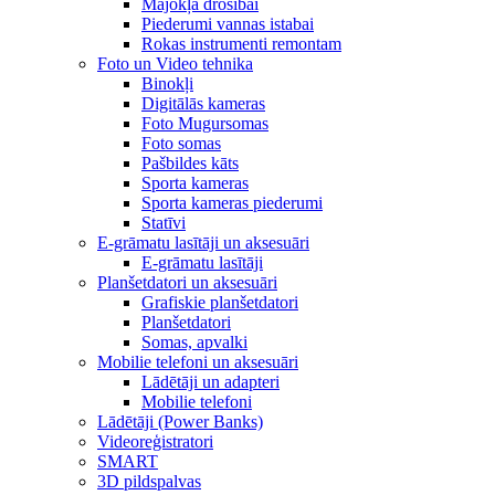
Mājokļa drošībai
Piederumi vannas istabai
Rokas instrumenti remontam
Foto un Video tehnika
Binokļi
Digitālās kameras
Foto Mugursomas
Foto somas
Pašbildes kāts
Sporta kameras
Sporta kameras piederumi
Statīvi
E-grāmatu lasītāji un aksesuāri
E-grāmatu lasītāji
Planšetdatori un aksesuāri
Grafiskie planšetdatori
Planšetdatori
Somas, apvalki
Mobilie telefoni un aksesuāri
Lādētāji un adapteri
Mobilie telefoni
Lādētāji (Power Banks)
Videoreģistratori
SMART
3D pildspalvas