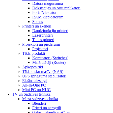
Datora mugursoma
Dokstacijas un ostu replikatori
Portatīvie datori
RAM klēpjdatoram
Somas
Printeri un skeneri
Daudzfunkciju printeri
Lāzerprinteri
Tintes printeri
Projektori un piederumi
Projektori
Tīkla produkti
Komutatori (Switches)
Maršrutētāji (Router)
Apkopes rīki
Tīkla disku masīvi (NAS)
UPS sprieguma stabilizatori
Ekrāna aizsargi
All-In-One PC
Mini PC un NUC
TV un Sadzīves tehnika
Mazā sadzīves tehnika
Blenderi
Friteri un aerogrili
Gaļas maļamās mašīnas