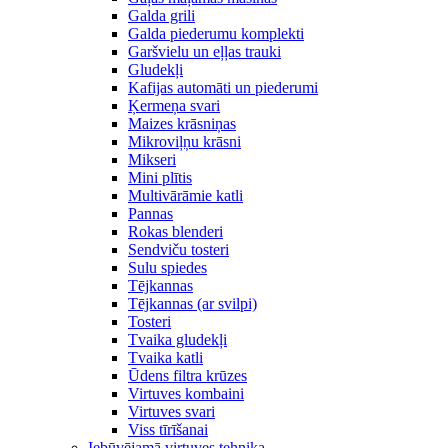
Galda grili
Galda piederumu komplekti
Garšvielu un eļļas trauki
Gludekļi
Kafijas automāti un piederumi
Ķermeņa svari
Maizes krāsniņas
Mikroviļņu krāsni
Mikseri
Mini plītis
Multivārāmie katli
Pannas
Rokas blenderi
Sendviču tosteri
Sulu spiedes
Tējkannas
Tējkannas (ar svilpi)
Tosteri
Tvaika gludekļi
Tvaika katli
Ūdens filtra krūzes
Virtuves kombaini
Virtuves svari
Viss tīrīšanai
Iebūvējamā virtuves tehnika