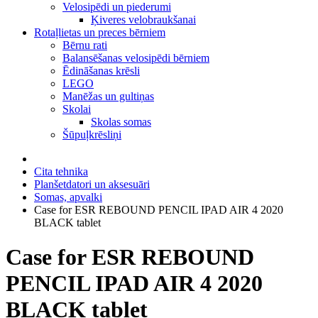
Velosipēdi un piederumi
Ķiveres velobraukšanai
Rotaļlietas un preces bērniem
Bērnu rati
Balansēšanas velosipēdi bērniem
Ēdināšanas krēsli
LEGO
Manēžas un gultiņas
Skolai
Skolas somas
Šūpuļkrēsliņi
Cita tehnika
Planšetdatori un aksesuāri
Somas, apvalki
Case for ESR REBOUND PENCIL IPAD AIR 4 2020
BLACK tablet
Case for ESR REBOUND
PENCIL IPAD AIR 4 2020
BLACK tablet