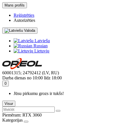
Mans profils
Reģistrēties
Autorizēties
Valoda
Latviešu
Russian
Lietuvių
60001315; 24792412 (LV, RU)
Darba dienas no 10:00 līdz 18:00
0
Jūsu pirkumu grozs ir tukšs!
Visur
Piemēram:
RTX 3060
Kategorijas