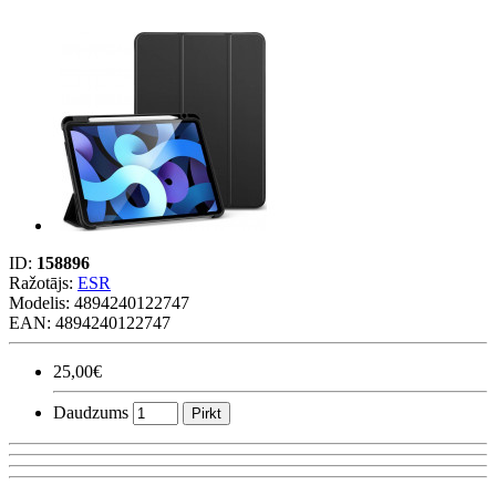
ID:
158896
Ražotājs:
ESR
Modelis:
4894240122747
EAN: 4894240122747
25,00€
Daudzums
Pirkt