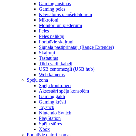
Gaming austiņas
Gaming peles
Klaviatūras planšetdatoriem
Mikrofoni
Monitori un piederumi
Peles
Peles paliktņi
Portatīvie skaļruņi
Signāla pastiprinātāji (Range Extender)
Skaļruņi
Tastatūras
Tīkla vadi, kabeļi
USB centrmezgli (USB hub)
Web kameras
Spēļu zona
Spēļu kontrolieri
Aksesuāri spēļu konsolēm
Gaming galdi
Gaming krēsli
Joystick
Nintendo Switch
PlayStation
Spēļu stūres
Xbox
Portatīvie datori, somas