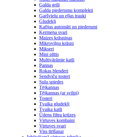
Galda grili
Galda piederumu komplekti
Garšvielu un eļļas trauki
Gludekļi
Kafijas automāti un piederumi
Ķermeņa svari
Maizes krāsniņas
Mikroviļņu krāsni
Mikseri
Mini plītis
Multivārāmie katli
Pannas
Rokas blenderi
Sendviču tosteri
Sulu spiedes
Tējkannas
Tējkannas (ar svilpi)
Tosteri
Tvaika gludekļi
Tvaika katli
Ūdens filtra krūzes
Virtuves kombaini
Virtuves svari
Viss tīrīšanai
Iebūvējamā virtuves tehnika