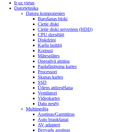
Ir uz vietas
Datortehnika
Datoru komponentes
Barošanas bloki
Cietie diski
Cietie diski serveriem (HDD)
CPU dzesētāji
Diskdziņi
Karšu lasītāji
Korpusi
Mātesplātes
Operatīvā atmiņa
Paplašinājuma kartes
Processori
Skaņas kartes
SSD
Ūdens atdzesēšana
Ventilatori
Videokartes
Datu nesēji
Multimedija
Austiņas/Garnitūras
Auto braukšanai
AV adapteri
Bezvadu austiņas