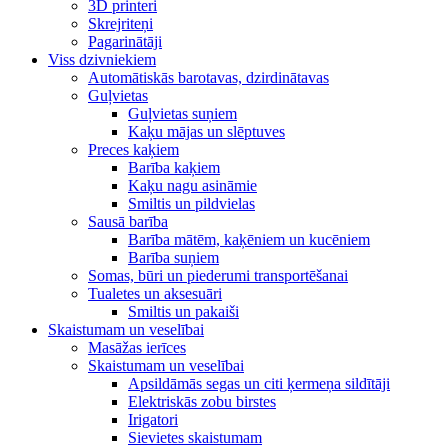
3D printeri
Skrejriteņi
Pagarinātāji
Viss dzivniekiem
Automātiskās barotavas, dzirdinātavas
Guļvietas
Guļvietas suņiem
Kaķu mājas un slēptuves
Preces kaķiem
Barība kaķiem
Kaķu nagu asināmie
Smiltis un pildvielas
Sausā barība
Barība mātēm, kaķēniem un kucēniem
Barība suņiem
Somas, būri un piederumi transportēšanai
Tualetes un aksesuāri
Smiltis un pakaiši
Skaistumam un veselībai
Masāžas ierīces
Skaistumam un veselībai
Apsildāmās segas un citi ķermeņa sildītāji
Elektriskās zobu birstes
Irigatori
Sievietes skaistumam