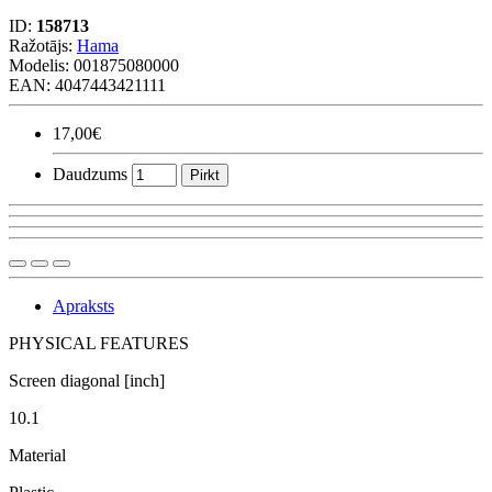
ID:
158713
Ražotājs:
Hama
Modelis:
001875080000
EAN: 4047443421111
17,00€
Daudzums
Pirkt
Apraksts
PHYSICAL FEATURES
Screen diagonal [inch]
10.1
Material