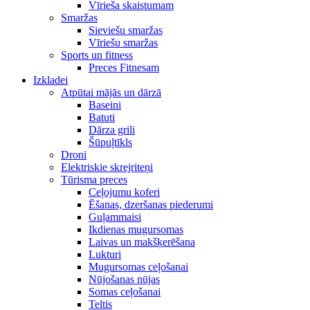
Vīrieša skaistumam
Smaržas
Sieviešu smaržas
Vīriešu smaržas
Sports un fitness
Preces Fitnesam
Izkladei
Atpūtai mājās un dārzā
Baseini
Batuti
Dārza grili
Šūpuļtīkls
Droni
Elektriskie skrejriteņi
Tūrisma preces
Ceļojumu koferi
Ēšanas, dzeršanas piederumi
Guļammaisi
Ikdienas mugursomas
Laivas un makšķerēšana
Lukturi
Mugursomas ceļošanai
Nūjošanas nūjas
Somas ceļošanai
Teltis