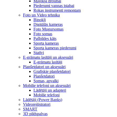
Mājokļa drošībai
Piederumi vannas istabai
Rokas instrumenti remontam
Foto un Video tehnika
Binokļi
Digitālās kameras
Foto Mugursomas
Foto somas
Pašbildes kāts
Sporta kameras
Sporta kameras piederumi
Statīvi
E-grāmatu lasītāji un aksesuāri
E-grāmatu lasītāji
Planšetdatori un aksesuāri
Grafiskie planšetdatori
Planšetdatori
Somas, apvalki
Mobilie telefoni un aksesuāri
Lādētāji un adapteri
Mobilie telefoni
Lādētāji (Power Banks)
Videoreģistratori
SMART
3D pildspalvas