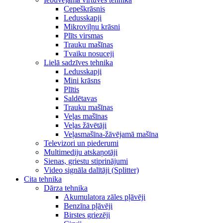
Cepeškrāsnis
Ledusskapji
Mikroviļņu krāsni
Plīts virsmas
Trauku mašīnas
Tvaiku nosuceji
Lielā sadzīves tehnika
Ledusskapji
Mini krāsns
Plītis
Saldētavas
Trauku mašīnas
Veļas mašīnas
Veļas žāvētāji
Veļasmašīna-žāvējamā mašīna
Televizori un piederumi
Multimediju atskaņotāji
Sienas, griestu stiprinājumi
Video signāla dalītāji (Splitter)
Cita tehnika
Dārza tehnika
Akumulatora zāles pļāvēji
Benzīna pļāvēji
Birstes griezēji