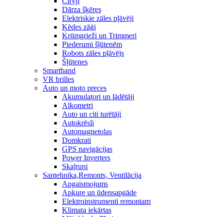
Cirvji
Dārza šķēres
Elektriskie zāles pļāvēji
Ķēdes zāģi
Krūmgrieži un Trimmeri
Piederumi šļūtenēm
Robots zāles pļāvējs
Šļūtenes
Smartband
VR brilles
Auto un moto preces
Akumulatori un lādētāji
Alkometri
Auto un citi turētāji
Autokrēsli
Automagnetolas
Domkrati
GPS navigācijas
Power Inverters
Skaļruņi
Santehnika,Remonts, Ventilācija
Apgaismojums
Apkure un ūdensapgāde
Elektroinstrumenti remontam
Klimata iekārtas