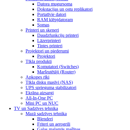
Datora mugursoma
Dokstacijas un ostu replikatori
Portatīvie datori
RAM klēpjdatoram
Somas
Printeri un skeneri
Daudzfunkciju printeri
Lāzerprinteri
Tintes printeri
Projektori un piederumi
Projektori
Tīkla produkti
Komutatori (Switches)
Maršrutētāji (Router)
Apkopes rīki
Tīkla disku masīvi (NAS)
UPS sprieguma stabilizatori
Ekrāna aizsargi
All-In-One PC
Mini PC un NUC
TV un Sadzīves tehnika
Mazā sadzīves tehnika
Blenderi
Friteri un aerogrili
Gaļas maļamās mašīnas