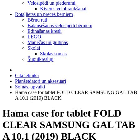
Velosipēdi un piederumi
Ķiveres velobraukšanai
Rotaļlietas un preces bērniem
Bērnu rati
Balansēšanas velosipēdi bērniem
Ēdināšanas krēsli
LEGO
Manēžas un gultiņas
Skolai
Skolas somas
Šūpuļkrēsliņi
Cita tehnika
Planšetdatori un aksesuāri
Somas, apvalki
Hama case for tablet FOLD CLEAR SAMSUNG GAL TAB
A 10.1 (2019) BLACK
Hama case for tablet FOLD
CLEAR SAMSUNG GAL TAB
A 10.1 (2019) BLACK