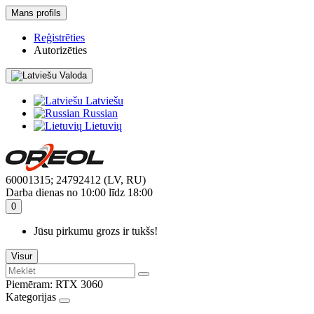
Mans profils
Reģistrēties
Autorizēties
Valoda
Latviešu
Russian
Lietuvių
60001315; 24792412 (LV, RU)
Darba dienas no 10:00 līdz 18:00
0
Jūsu pirkumu grozs ir tukšs!
Visur
Piemēram:
RTX 3060
Kategorijas