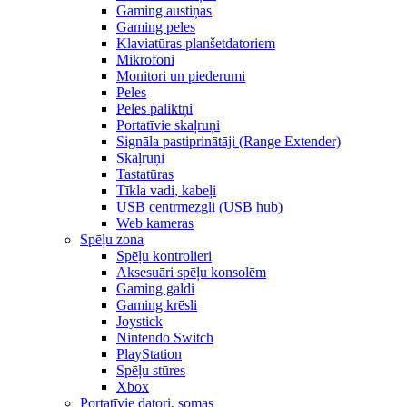
Gaming austiņas
Gaming peles
Klaviatūras planšetdatoriem
Mikrofoni
Monitori un piederumi
Peles
Peles paliktņi
Portatīvie skaļruņi
Signāla pastiprinātāji (Range Extender)
Skaļruņi
Tastatūras
Tīkla vadi, kabeļi
USB centrmezgli (USB hub)
Web kameras
Spēļu zona
Spēļu kontrolieri
Aksesuāri spēļu konsolēm
Gaming galdi
Gaming krēsli
Joystick
Nintendo Switch
PlayStation
Spēļu stūres
Xbox
Portatīvie datori, somas