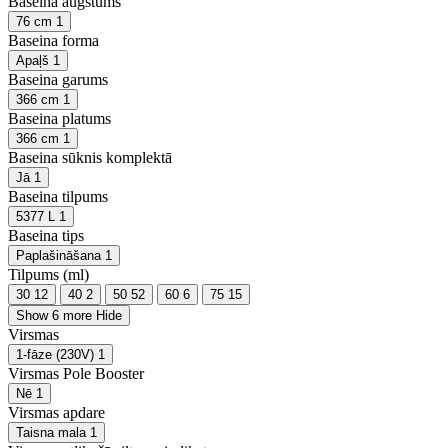
Baseina augstums
76 cm
1
Baseina forma
Apaļš
1
Baseina garums
366 cm
1
Baseina platums
366 cm
1
Baseina sūknis komplektā
Jā
1
Baseina tilpums
5377 L
1
Baseina tips
Paplašināšana
1
Tilpums (ml)
30
12
40
2
50
52
60
6
75
15
Show 6 more
Hide
Virsmas
1-fāze (230V)
1
Virsmas Pole Booster
Nē
1
Virsmas apdare
Taisna mala
1