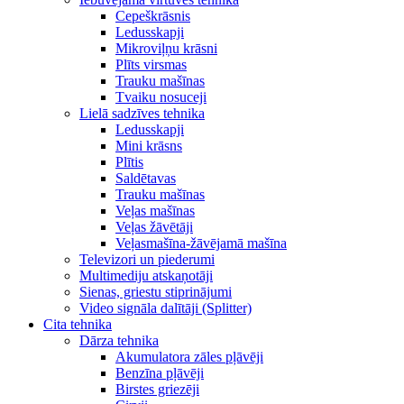
Cepeškrāsnis
Ledusskapji
Mikroviļņu krāsni
Plīts virsmas
Trauku mašīnas
Tvaiku nosuceji
Lielā sadzīves tehnika
Ledusskapji
Mini krāsns
Plītis
Saldētavas
Trauku mašīnas
Veļas mašīnas
Veļas žāvētāji
Veļasmašīna-žāvējamā mašīna
Televizori un piederumi
Multimediju atskaņotāji
Sienas, griestu stiprinājumi
Video signāla dalītāji (Splitter)
Cita tehnika
Dārza tehnika
Akumulatora zāles pļāvēji
Benzīna pļāvēji
Birstes griezēji