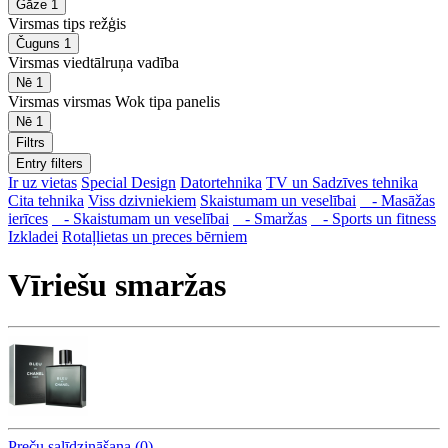
Gāze
1
Virsmas tips režģis
Čuguns
1
Virsmas viedtālruņa vadība
Nē
1
Virsmas virsmas Wok tipa panelis
Nē
1
Filtrs
Entry filters
Ir uz vietas
Special Design
Datortehnika
TV un Sadzīves tehnika
Cita tehnika
Viss dzivniekiem
Skaistumam un veselībai
- Masāžas
ierīces
- Skaistumam un veselībai
- Smaržas
- Sports un fitness
Izkladei
Rotaļlietas un preces bērniem
Vīriešu smaržas
Preču salīdzināšana (0)