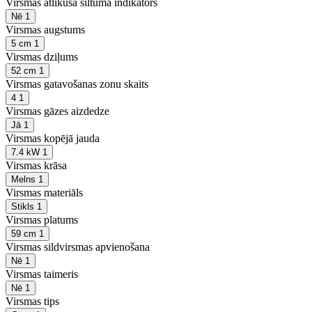
Virsmas atlikušā siltuma indikators
Nē
1
Virsmas augstums
5 cm
1
Virsmas dziļums
52 cm
1
Virsmas gatavošanas zonu skaits
4
1
Virsmas gāzes aizdedze
Jā
1
Virsmas kopējā jauda
7.4 kW
1
Virsmas krāsa
Melns
1
Virsmas materiāls
Stikls
1
Virsmas platums
59 cm
1
Virsmas sildvirsmas apvienošana
Nē
1
Virsmas taimeris
Nē
1
Virsmas tips