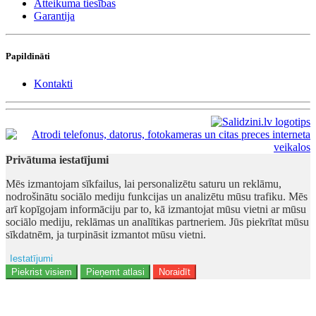
Atteikuma tiesības
Garantija
Papildināti
Kontakti
Privātuma iestatījumi
Mēs izmantojam sīkfailus, lai personalizētu saturu un reklāmu,
nodrošinātu sociālo mediju funkcijas un analizētu mūsu trafiku. Mēs
arī kopīgojam informāciju par to, kā izmantojat mūsu vietni ar mūsu
sociālo mediju, reklāmas un analītikas partneriem. Jūs piekrītat mūsu
sīkdatnēm, ja turpināsit izmantot mūsu vietni.
Iestatījumi
Reklāma
Piekrist visiem
Pieņemt atlasi
Noraidīt
Lietotāja dati
Reklāmas personalizēšana
Analītika