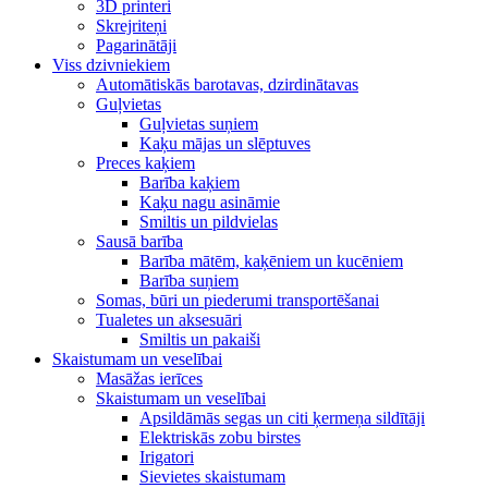
3D printeri
Skrejriteņi
Pagarinātāji
Viss dzivniekiem
Automātiskās barotavas, dzirdinātavas
Guļvietas
Guļvietas suņiem
Kaķu mājas un slēptuves
Preces kaķiem
Barība kaķiem
Kaķu nagu asināmie
Smiltis un pildvielas
Sausā barība
Barība mātēm, kaķēniem un kucēniem
Barība suņiem
Somas, būri un piederumi transportēšanai
Tualetes un aksesuāri
Smiltis un pakaiši
Skaistumam un veselībai
Masāžas ierīces
Skaistumam un veselībai
Apsildāmās segas un citi ķermeņa sildītāji
Elektriskās zobu birstes
Irigatori
Sievietes skaistumam