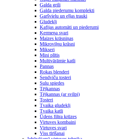
Galda grili
Galda piederumu komplekti
Garšvielu un eļļas trauki
Gludekļi
Kafijas automāti un piederumi
Ķermeņa svari
Maizes krāsniņas
Mikroviļņu krāsni
Mikseri
Mini plītis
Multivārāmie katli
Pannas
Rokas blenderi
Sendviču tosteri
Sulu spiedes
Tējkannas
Tējkannas (ar svilpi)
Tosteri
Tvaika gludekļi
Tvaika katli
Ūdens filtra krūzes
Virtuves kombaini
Virtuves svari
Viss tīrīšanai
Iebūvējamā virtuves tehnika