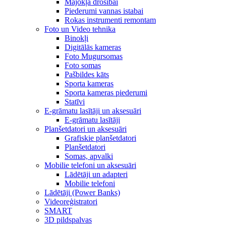
Mājokļa drošībai
Piederumi vannas istabai
Rokas instrumenti remontam
Foto un Video tehnika
Binokļi
Digitālās kameras
Foto Mugursomas
Foto somas
Pašbildes kāts
Sporta kameras
Sporta kameras piederumi
Statīvi
E-grāmatu lasītāji un aksesuāri
E-grāmatu lasītāji
Planšetdatori un aksesuāri
Grafiskie planšetdatori
Planšetdatori
Somas, apvalki
Mobilie telefoni un aksesuāri
Lādētāji un adapteri
Mobilie telefoni
Lādētāji (Power Banks)
Videoreģistratori
SMART
3D pildspalvas