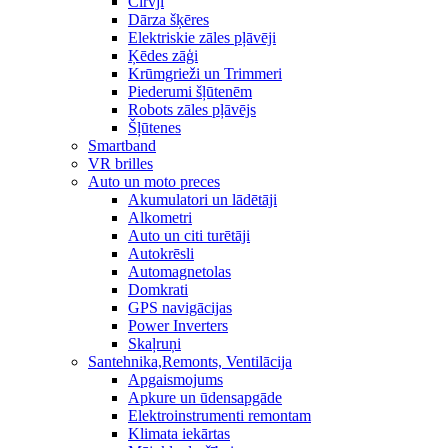
Cirvji
Dārza šķēres
Elektriskie zāles pļāvēji
Ķēdes zāģi
Krūmgrieži un Trimmeri
Piederumi šļūtenēm
Robots zāles pļāvējs
Šļūtenes
Smartband
VR brilles
Auto un moto preces
Akumulatori un lādētāji
Alkometri
Auto un citi turētāji
Autokrēsli
Automagnetolas
Domkrati
GPS navigācijas
Power Inverters
Skaļruņi
Santehnika,Remonts, Ventilācija
Apgaismojums
Apkure un ūdensapgāde
Elektroinstrumenti remontam
Klimata iekārtas