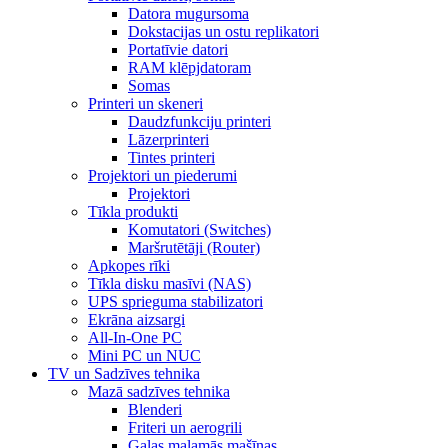
Datora mugursoma
Dokstacijas un ostu replikatori
Portatīvie datori
RAM klēpjdatoram
Somas
Printeri un skeneri
Daudzfunkciju printeri
Lāzerprinteri
Tintes printeri
Projektori un piederumi
Projektori
Tīkla produkti
Komutatori (Switches)
Maršrutētāji (Router)
Apkopes rīki
Tīkla disku masīvi (NAS)
UPS sprieguma stabilizatori
Ekrāna aizsargi
All-In-One PC
Mini PC un NUC
TV un Sadzīves tehnika
Mazā sadzīves tehnika
Blenderi
Friteri un aerogrili
Gaļas maļamās mašīnas