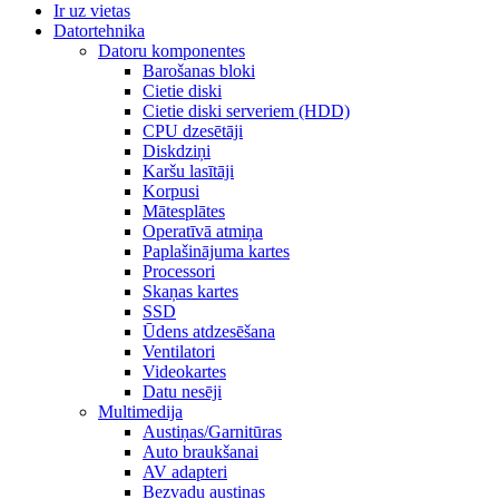
Ir uz vietas
Datortehnika
Datoru komponentes
Barošanas bloki
Cietie diski
Cietie diski serveriem (HDD)
CPU dzesētāji
Diskdziņi
Karšu lasītāji
Korpusi
Mātesplātes
Operatīvā atmiņa
Paplašinājuma kartes
Processori
Skaņas kartes
SSD
Ūdens atdzesēšana
Ventilatori
Videokartes
Datu nesēji
Multimedija
Austiņas/Garnitūras
Auto braukšanai
AV adapteri
Bezvadu austiņas