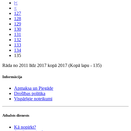
|<
<
127
128
129
130
131
132
133
134
135
Rāda no 2011 līdz 2017 kopā 2017 (Kopā lapu - 135)
Informācija
Apmaksa un Piegāde
Drošības politika
Vispārīgie noteikumi
Atbalsts dienests
Kā nopirkt?