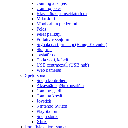
Gaming austiņas
Gaming peles
Klaviatūras planšetdatoriem
Mikrofoni
Monitori un piederumi
Peles
Peles paliktņi
Portatīvie skaļruņi
Signāla pastiprinātāji (Range Extender)
Skaļruņi
Tastatūras
Tīkla vadi, kabeļi
USB centrmezgli (USB hub)
Web kameras
Spēļu zona
Spēļu kontrolieri
Aksesuāri spēļu konsolēm
Gaming galdi
Gaming krēsli
Joystick
Nintendo Switch
PlayStation
Spēļu stūres
Xbox
Portatīvie datori, somas