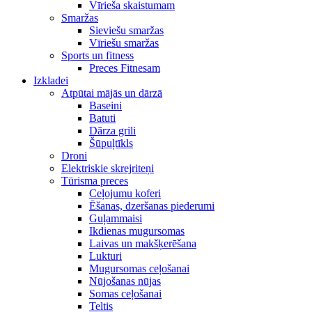
Vīrieša skaistumam
Smaržas
Sieviešu smaržas
Vīriešu smaržas
Sports un fitness
Preces Fitnesam
Izkladei
Atpūtai mājās un dārzā
Baseini
Batuti
Dārza grili
Šūpuļtīkls
Droni
Elektriskie skrejriteņi
Tūrisma preces
Ceļojumu koferi
Ēšanas, dzeršanas piederumi
Guļammaisi
Ikdienas mugursomas
Laivas un makšķerēšana
Lukturi
Mugursomas ceļošanai
Nūjošanas nūjas
Somas ceļošanai
Teltis