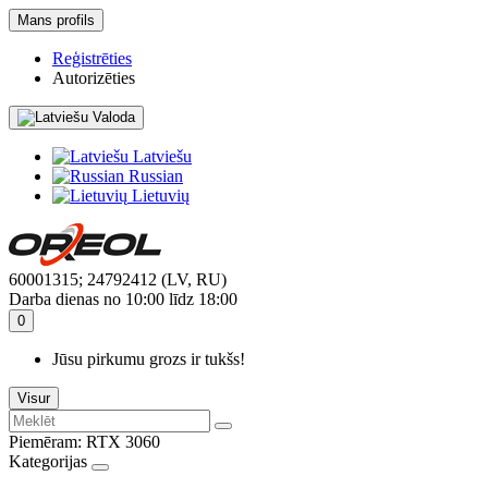
Mans profils
Reģistrēties
Autorizēties
Valoda
Latviešu
Russian
Lietuvių
60001315; 24792412 (LV, RU)
Darba dienas no 10:00 līdz 18:00
0
Jūsu pirkumu grozs ir tukšs!
Visur
Piemēram:
RTX 3060
Kategorijas