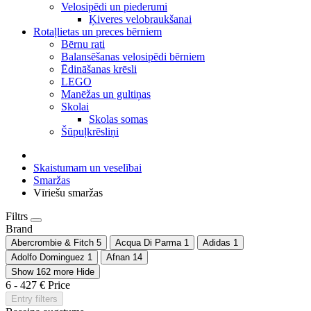
Velosipēdi un piederumi
Ķiveres velobraukšanai
Rotaļlietas un preces bērniem
Bērnu rati
Balansēšanas velosipēdi bērniem
Ēdināšanas krēsli
LEGO
Manēžas un gultiņas
Skolai
Skolas somas
Šūpuļkrēsliņi
Skaistumam un veselībai
Smaržas
Vīriešu smaržas
Filtrs
Brand
Abercrombie & Fitch
5
Acqua Di Parma
1
Adidas
1
Adolfo Dominguez
1
Afnan
14
Show 162 more
Hide
6
-
427
€
Price
Entry filters