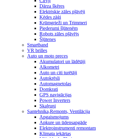
Cirvji
Dārza šķēres
Elektriskie zāles pļāvēji
Ķēdes zāģi
Krūmgrieži un Trimmeri
Piederumi šļūtenēm
Robots zāles pļāvējs
Šļūtenes
Smartband
VR brilles
Auto un moto preces
Akumulatori un lādētāji
Alkometri
Auto un citi turētāji
Autokrēsli
Automagnetolas
Domkrati
GPS navigācijas
Power Inverters
Skaļruņi
Santehnika,Remonts, Ventilācija
Apgaismojums
Apkure un ūdensapgāde
Elektroinstrumenti remontam
Klimata iekārtas