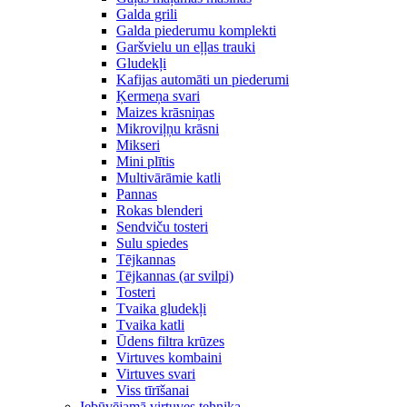
Galda grili
Galda piederumu komplekti
Garšvielu un eļļas trauki
Gludekļi
Kafijas automāti un piederumi
Ķermeņa svari
Maizes krāsniņas
Mikroviļņu krāsni
Mikseri
Mini plītis
Multivārāmie katli
Pannas
Rokas blenderi
Sendviču tosteri
Sulu spiedes
Tējkannas
Tējkannas (ar svilpi)
Tosteri
Tvaika gludekļi
Tvaika katli
Ūdens filtra krūzes
Virtuves kombaini
Virtuves svari
Viss tīrīšanai
Iebūvējamā virtuves tehnika