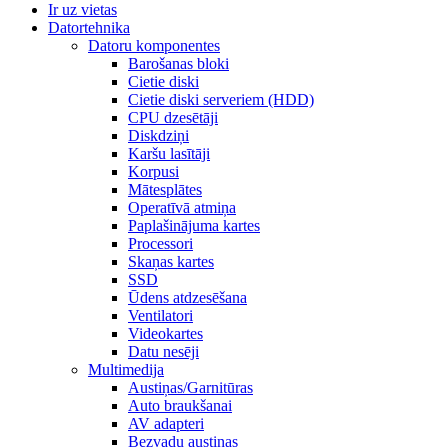
Ir uz vietas
Datortehnika
Datoru komponentes
Barošanas bloki
Cietie diski
Cietie diski serveriem (HDD)
CPU dzesētāji
Diskdziņi
Karšu lasītāji
Korpusi
Mātesplātes
Operatīvā atmiņa
Paplašinājuma kartes
Processori
Skaņas kartes
SSD
Ūdens atdzesēšana
Ventilatori
Videokartes
Datu nesēji
Multimedija
Austiņas/Garnitūras
Auto braukšanai
AV adapteri
Bezvadu austiņas