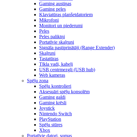
Gaming austiņas
Gaming peles
Klaviatūras planšetdatoriem
Mikrofoni
Monitori un piederumi
Peles
Peles paliktņi
Portatīvie skaļruņi
Signāla pastiprinātāji (Range Extender)
Skaļruņi
Tastatūras
Tīkla vadi, kabeļi
USB centrmezgli (USB hub)
Web kameras
Spēļu zona
Spēļu kontrolieri
Aksesuāri spēļu konsolēm
Gaming galdi
Gaming krēsli
Joystick
Nintendo Switch
PlayStation
Spēļu stūres
Xbox
Portatīvie datori, somas