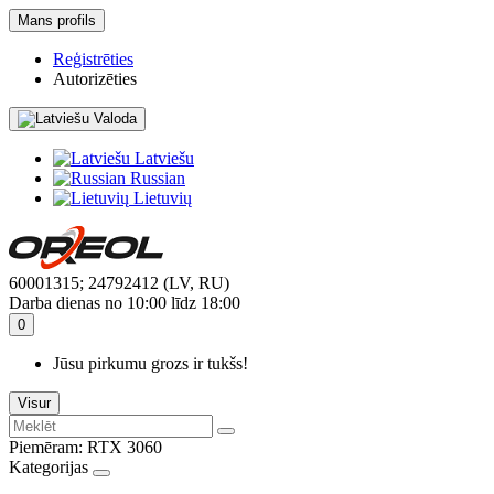
Mans profils
Reģistrēties
Autorizēties
Valoda
Latviešu
Russian
Lietuvių
60001315; 24792412 (LV, RU)
Darba dienas no 10:00 līdz 18:00
0
Jūsu pirkumu grozs ir tukšs!
Visur
Piemēram:
RTX 3060
Kategorijas