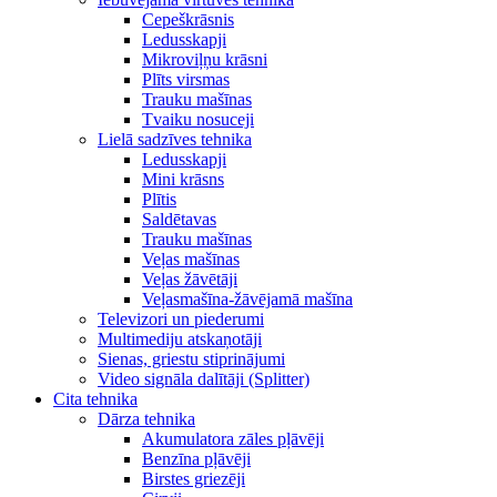
Cepeškrāsnis
Ledusskapji
Mikroviļņu krāsni
Plīts virsmas
Trauku mašīnas
Tvaiku nosuceji
Lielā sadzīves tehnika
Ledusskapji
Mini krāsns
Plītis
Saldētavas
Trauku mašīnas
Veļas mašīnas
Veļas žāvētāji
Veļasmašīna-žāvējamā mašīna
Televizori un piederumi
Multimediju atskaņotāji
Sienas, griestu stiprinājumi
Video signāla dalītāji (Splitter)
Cita tehnika
Dārza tehnika
Akumulatora zāles pļāvēji
Benzīna pļāvēji
Birstes griezēji