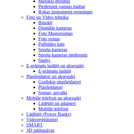
Mājokļa drošībai
Piederumi vannas istabai
Rokas instrumenti remontam
Foto un Video tehnika
Binokļi
Digitālās kameras
Foto Mugursomas
Foto somas
Pašbildes kāts
Sporta kameras
Sporta kameras piederumi
Statīvi
E-grāmatu lasītāji un aksesuāri
E-grāmatu lasītāji
Planšetdatori un aksesuāri
Grafiskie planšetdatori
Planšetdatori
Somas, apvalki
Mobilie telefoni un aksesuāri
Lādētāji un adapteri
Mobilie telefoni
Lādētāji (Power Banks)
Videoreģistratori
SMART
3D pildspalvas