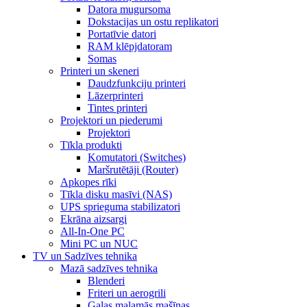
Datora mugursoma
Dokstacijas un ostu replikatori
Portatīvie datori
RAM klēpjdatoram
Somas
Printeri un skeneri
Daudzfunkciju printeri
Lāzerprinteri
Tintes printeri
Projektori un piederumi
Projektori
Tīkla produkti
Komutatori (Switches)
Maršrutētāji (Router)
Apkopes rīki
Tīkla disku masīvi (NAS)
UPS sprieguma stabilizatori
Ekrāna aizsargi
All-In-One PC
Mini PC un NUC
TV un Sadzīves tehnika
Mazā sadzīves tehnika
Blenderi
Friteri un aerogrili
Gaļas maļamās mašīnas