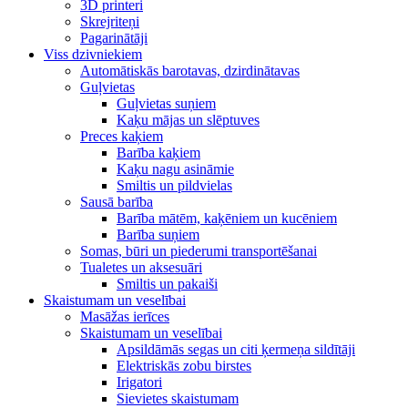
3D printeri
Skrejriteņi
Pagarinātāji
Viss dzivniekiem
Automātiskās barotavas, dzirdinātavas
Guļvietas
Guļvietas suņiem
Kaķu mājas un slēptuves
Preces kaķiem
Barība kaķiem
Kaķu nagu asināmie
Smiltis un pildvielas
Sausā barība
Barība mātēm, kaķēniem un kucēniem
Barība suņiem
Somas, būri un piederumi transportēšanai
Tualetes un aksesuāri
Smiltis un pakaiši
Skaistumam un veselībai
Masāžas ierīces
Skaistumam un veselībai
Apsildāmās segas un citi ķermeņa sildītāji
Elektriskās zobu birstes
Irigatori
Sievietes skaistumam