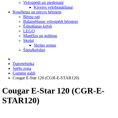
Velosipēdi un piederumi
Ķiveres velobraukšanai
Rotaļlietas un preces bērniem
Bērnu rati
Balansēšanas velosipēdi bērniem
Ēdināšanas krēsli
LEGO
Manēžas un gultiņas
Skolai
Skolas somas
Šūpuļkrēsliņi
Datortehnika
Spēļu zona
Gaming galdi
Cougar E-Star 120 (CGR-E-STAR120)
Cougar E-Star 120 (CGR-E-
STAR120)