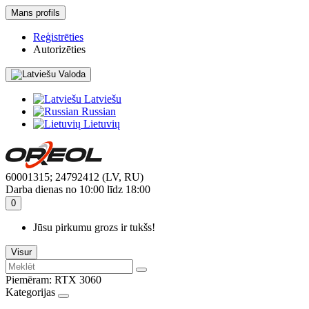
Mans profils
Reģistrēties
Autorizēties
Valoda
Latviešu
Russian
Lietuvių
60001315; 24792412 (LV, RU)
Darba dienas no 10:00 līdz 18:00
0
Jūsu pirkumu grozs ir tukšs!
Visur
Piemēram:
RTX 3060
Kategorijas