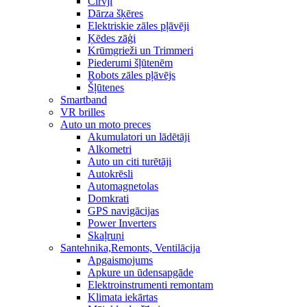
Cirvji
Dārza šķēres
Elektriskie zāles pļāvēji
Ķēdes zāģi
Krūmgrieži un Trimmeri
Piederumi šļūtenēm
Robots zāles pļāvējs
Šļūtenes
Smartband
VR brilles
Auto un moto preces
Akumulatori un lādētāji
Alkometri
Auto un citi turētāji
Autokrēsli
Automagnetolas
Domkrati
GPS navigācijas
Power Inverters
Skaļruņi
Santehnika,Remonts, Ventilācija
Apgaismojums
Apkure un ūdensapgāde
Elektroinstrumenti remontam
Klimata iekārtas