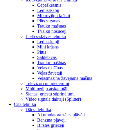
Cepeškrāsnis
Ledusskapji
Mikroviļņu krāsni
Plīts virsmas
Trauku mašīnas
Tvaiku nosuceji
Lielā sadzīves tehnika
Ledusskapji
Mini krāsns
Plītis
Saldētavas
Trauku mašīnas
Veļas mašīnas
Veļas žāvētāji
Veļasmašīna-žāvējamā mašīna
Televizori un piederumi
Multimediju atskaņotāji
Sienas, griestu stiprinājumi
Video signāla dalītāji (Splitter)
Cita tehnika
Dārza tehnika
Akumulatora zāles pļāvēji
Benzīna pļāvēji
Birstes griezēji