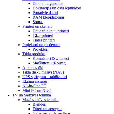
Datora mugursoma
Dokstacijas un ostu replikatori
Portatīvie datori
RAM klēpjdatoram
Somas
Printeri un skeneri
Daudzfunkciju printeri
Lāzerprinteri
Tintes printeri
Projektori un piederumi
Projektori
Tīkla produkti
Komutatori (Switches)
Maršrutētāji (Router)
Apkopes rīki
Tīkla disku masīvi (NAS)
UPS sprieguma stabilizatori
Ekrāna aizsargi
All-In-One PC
Mini PC un NUC
TV un Sadzīves tehnika
Mazā sadzīves tehnika
Blenderi
Friteri un aerogrili
Gaļas maļamās mašīnas