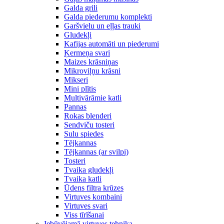
Galda grili
Galda piederumu komplekti
Garšvielu un eļļas trauki
Gludekļi
Kafijas automāti un piederumi
Ķermeņa svari
Maizes krāsniņas
Mikroviļņu krāsni
Mikseri
Mini plītis
Multivārāmie katli
Pannas
Rokas blenderi
Sendviču tosteri
Sulu spiedes
Tējkannas
Tējkannas (ar svilpi)
Tosteri
Tvaika gludekļi
Tvaika katli
Ūdens filtra krūzes
Virtuves kombaini
Virtuves svari
Viss tīrīšanai
Iebūvējamā virtuves tehnika