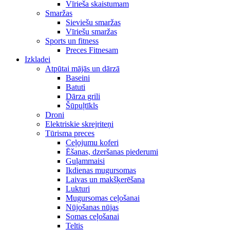
Vīrieša skaistumam
Smaržas
Sieviešu smaržas
Vīriešu smaržas
Sports un fitness
Preces Fitnesam
Izkladei
Atpūtai mājās un dārzā
Baseini
Batuti
Dārza grili
Šūpuļtīkls
Droni
Elektriskie skrejriteņi
Tūrisma preces
Ceļojumu koferi
Ēšanas, dzeršanas piederumi
Guļammaisi
Ikdienas mugursomas
Laivas un makšķerēšana
Lukturi
Mugursomas ceļošanai
Nūjošanas nūjas
Somas ceļošanai
Teltis