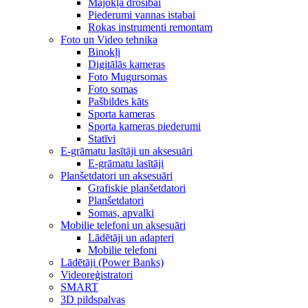
Mājokļa drošībai
Piederumi vannas istabai
Rokas instrumenti remontam
Foto un Video tehnika
Binokļi
Digitālās kameras
Foto Mugursomas
Foto somas
Pašbildes kāts
Sporta kameras
Sporta kameras piederumi
Statīvi
E-grāmatu lasītāji un aksesuāri
E-grāmatu lasītāji
Planšetdatori un aksesuāri
Grafiskie planšetdatori
Planšetdatori
Somas, apvalki
Mobilie telefoni un aksesuāri
Lādētāji un adapteri
Mobilie telefoni
Lādētāji (Power Banks)
Videoreģistratori
SMART
3D pildspalvas