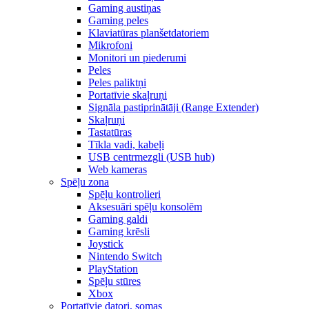
Gaming austiņas
Gaming peles
Klaviatūras planšetdatoriem
Mikrofoni
Monitori un piederumi
Peles
Peles paliktņi
Portatīvie skaļruņi
Signāla pastiprinātāji (Range Extender)
Skaļruņi
Tastatūras
Tīkla vadi, kabeļi
USB centrmezgli (USB hub)
Web kameras
Spēļu zona
Spēļu kontrolieri
Aksesuāri spēļu konsolēm
Gaming galdi
Gaming krēsli
Joystick
Nintendo Switch
PlayStation
Spēļu stūres
Xbox
Portatīvie datori, somas