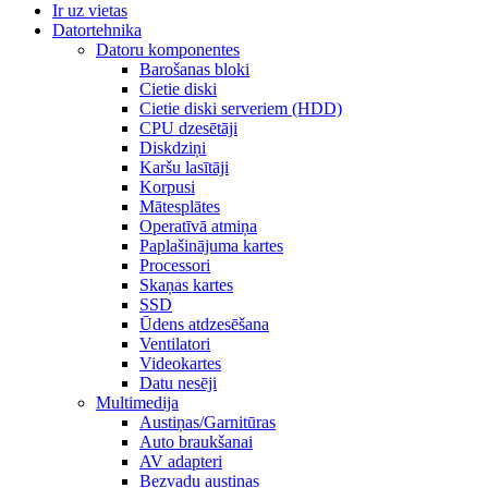
Ir uz vietas
Datortehnika
Datoru komponentes
Barošanas bloki
Cietie diski
Cietie diski serveriem (HDD)
CPU dzesētāji
Diskdziņi
Karšu lasītāji
Korpusi
Mātesplātes
Operatīvā atmiņa
Paplašinājuma kartes
Processori
Skaņas kartes
SSD
Ūdens atdzesēšana
Ventilatori
Videokartes
Datu nesēji
Multimedija
Austiņas/Garnitūras
Auto braukšanai
AV adapteri
Bezvadu austiņas