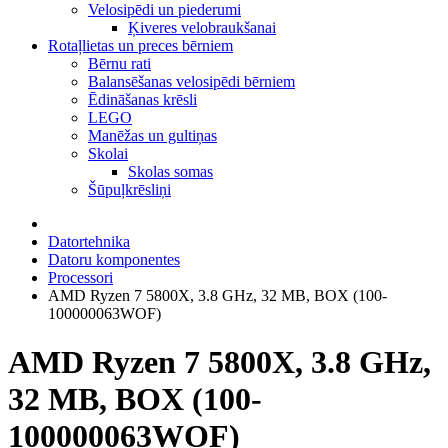
Velosipēdi un piederumi
Ķiveres velobraukšanai
Rotaļlietas un preces bērniem
Bērnu rati
Balansēšanas velosipēdi bērniem
Ēdināšanas krēsli
LEGO
Manēžas un gultiņas
Skolai
Skolas somas
Šūpuļkrēsliņi
Datortehnika
Datoru komponentes
Processori
AMD Ryzen 7 5800X, 3.8 GHz, 32 MB, BOX (100-
100000063WOF)
AMD Ryzen 7 5800X, 3.8 GHz,
32 MB, BOX (100-
100000063WOF)