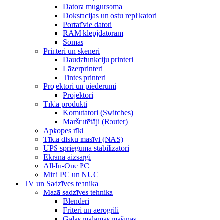
Datora mugursoma
Dokstacijas un ostu replikatori
Portatīvie datori
RAM klēpjdatoram
Somas
Printeri un skeneri
Daudzfunkciju printeri
Lāzerprinteri
Tintes printeri
Projektori un piederumi
Projektori
Tīkla produkti
Komutatori (Switches)
Maršrutētāji (Router)
Apkopes rīki
Tīkla disku masīvi (NAS)
UPS sprieguma stabilizatori
Ekrāna aizsargi
All-In-One PC
Mini PC un NUC
TV un Sadzīves tehnika
Mazā sadzīves tehnika
Blenderi
Friteri un aerogrili
Gaļas maļamās mašīnas