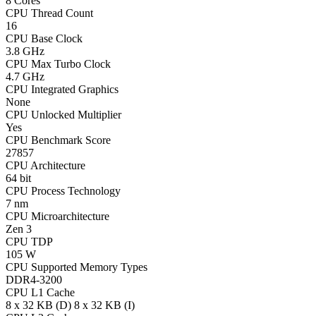
8 Cores
CPU Thread Count
16
CPU Base Clock
3.8 GHz
CPU Max Turbo Clock
4.7 GHz
CPU Integrated Graphics
None
CPU Unlocked Multiplier
Yes
CPU Benchmark Score
27857
CPU Architecture
64 bit
CPU Process Technology
7 nm
CPU Microarchitecture
Zen 3
CPU TDP
105 W
CPU Supported Memory Types
DDR4-3200
CPU L1 Cache
8 x 32 KB (D) 8 x 32 KB (I)