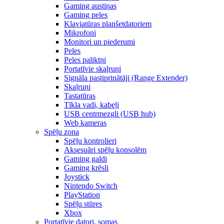
Gaming austiņas
Gaming peles
Klaviatūras planšetdatoriem
Mikrofoni
Monitori un piederumi
Peles
Peles paliktņi
Portatīvie skaļruņi
Signāla pastiprinātāji (Range Extender)
Skaļruņi
Tastatūras
Tīkla vadi, kabeļi
USB centrmezgli (USB hub)
Web kameras
Spēļu zona
Spēļu kontrolieri
Aksesuāri spēļu konsolēm
Gaming galdi
Gaming krēsli
Joystick
Nintendo Switch
PlayStation
Spēļu stūres
Xbox
Portatīvie datori, somas