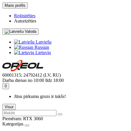
Mans profils
Reģistrēties
Autorizēties
Valoda
Latviešu
Russian
Lietuvių
60001315; 24792412 (LV, RU)
Darba dienas no 10:00 līdz 18:00
0
Jūsu pirkumu grozs ir tukšs!
Visur
Piemēram:
RTX 3060
Kategorijas