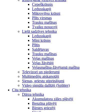
Cepeškrāsnis
Ledusskapji
Mikroviļņu krāsni
Plīts virsmas
Trauku mašīnas
Tvaiku nosuceji
Lielā sadzīves tehnika
Ledusskapji
Mini krāsns
Plītis
Saldētavas
Trauku mašīnas
Veļas mašīnas
Veļas žāvētāji
Veļasmašīna-žāvējamā mašīna
Televizori un piederumi
Multimediju atskaņotāji
Sienas, griestu stiprinājumi
Video signāla dalītāji (Splitter)
Cita tehnika
Dārza tehnika
Akumulatora zāles pļāvēji
Benzīna pļāvēji
Birstes griezēji