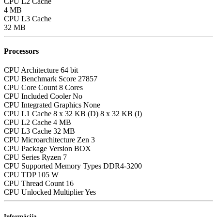
CPU L2 Cache
4 MB
CPU L3 Cache
32 MB
Processors
CPU Architecture
64 bit
CPU Benchmark Score
27857
CPU Core Count
8 Cores
CPU Included Cooler
No
CPU Integrated Graphics
None
CPU L1 Cache
8 x 32 KB (D) 8 x 32 KB (I)
CPU L2 Cache
4 MB
CPU L3 Cache
32 MB
CPU Microarchitecture
Zen 3
CPU Package Version
BOX
CPU Series
Ryzen 7
CPU Supported Memory Types
DDR4-3200
CPU TDP
105 W
CPU Thread Count
16
CPU Unlocked Multiplier
Yes
Informācija