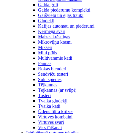
Galda grili
Galda piederumu komplekti
Garšvielu un eļļas trauki
Gludekļi
Kafijas automāti un piederumi
Ķermeņa svari
Maizes krāsniņas
Mikroviļņu krāsni
Mikseri
Mini plītis
Multivārāmie katli
Pannas
Rokas blenderi
Sendviču tosteri
Sulu spiedes
Tējkannas
Tējkannas (ar svilpi)
Tosteri
Tvaika gludekļi
Tvaika katli
Ūdens filtra krūzes
Virtuves kombaini
Virtuves svari
Viss tīrīšanai
Iebūvējamā virtuves tehnika