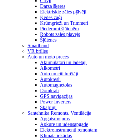
Cirvji
Dārza šķēres
Elektriskie zāles pļāvēji
Ķēdes zāģi
Krūmgrieži un Trimmeri
Piederumi šļūtenēm
Robots zāles pļāvējs
Šļūtenes
Smartband
VR brilles
Auto un moto preces
Akumulatori un lādētāji
Alkometri
Auto un citi turētāji
Autokrēsli
Automagnetolas
Domkrati
GPS navigācijas
Power Inverters
Skaļruņi
Santehnika,Remonts, Ventilācija
Apgaismojums
Apkure un ūdensapgāde
Elektroinstrumenti remontam
Klimata iekārtas