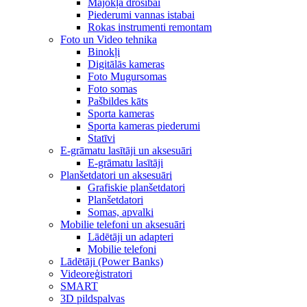
Mājokļa drošībai
Piederumi vannas istabai
Rokas instrumenti remontam
Foto un Video tehnika
Binokļi
Digitālās kameras
Foto Mugursomas
Foto somas
Pašbildes kāts
Sporta kameras
Sporta kameras piederumi
Statīvi
E-grāmatu lasītāji un aksesuāri
E-grāmatu lasītāji
Planšetdatori un aksesuāri
Grafiskie planšetdatori
Planšetdatori
Somas, apvalki
Mobilie telefoni un aksesuāri
Lādētāji un adapteri
Mobilie telefoni
Lādētāji (Power Banks)
Videoreģistratori
SMART
3D pildspalvas