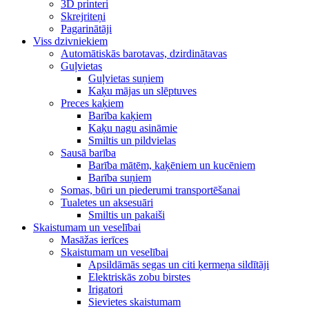
3D printeri
Skrejriteņi
Pagarinātāji
Viss dzivniekiem
Automātiskās barotavas, dzirdinātavas
Guļvietas
Guļvietas suņiem
Kaķu mājas un slēptuves
Preces kaķiem
Barība kaķiem
Kaķu nagu asināmie
Smiltis un pildvielas
Sausā barība
Barība mātēm, kaķēniem un kucēniem
Barība suņiem
Somas, būri un piederumi transportēšanai
Tualetes un aksesuāri
Smiltis un pakaiši
Skaistumam un veselībai
Masāžas ierīces
Skaistumam un veselībai
Apsildāmās segas un citi ķermeņa sildītāji
Elektriskās zobu birstes
Irigatori
Sievietes skaistumam