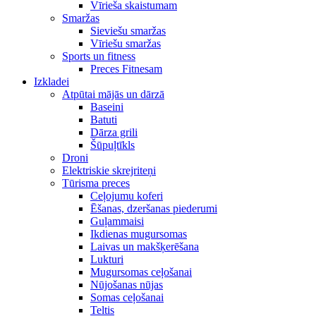
Vīrieša skaistumam
Smaržas
Sieviešu smaržas
Vīriešu smaržas
Sports un fitness
Preces Fitnesam
Izkladei
Atpūtai mājās un dārzā
Baseini
Batuti
Dārza grili
Šūpuļtīkls
Droni
Elektriskie skrejriteņi
Tūrisma preces
Ceļojumu koferi
Ēšanas, dzeršanas piederumi
Guļammaisi
Ikdienas mugursomas
Laivas un makšķerēšana
Lukturi
Mugursomas ceļošanai
Nūjošanas nūjas
Somas ceļošanai
Teltis