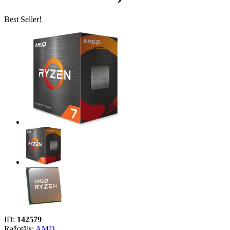
Best Seller!
ID:
142579
Ražotājs:
AMD