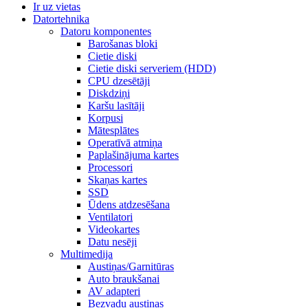
Ir uz vietas
Datortehnika
Datoru komponentes
Barošanas bloki
Cietie diski
Cietie diski serveriem (HDD)
CPU dzesētāji
Diskdziņi
Karšu lasītāji
Korpusi
Mātesplātes
Operatīvā atmiņa
Paplašinājuma kartes
Processori
Skaņas kartes
SSD
Ūdens atdzesēšana
Ventilatori
Videokartes
Datu nesēji
Multimedija
Austiņas/Garnitūras
Auto braukšanai
AV adapteri
Bezvadu austiņas