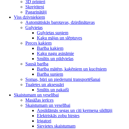
3D printeri
Skrejriteņi
Pagarinātāji
Viss dzivniekiem
Automātiskās barotavas, dzirdinātavas
Guļvietas
Guļvietas suņiem
Kaķu mājas un slēptuves
Preces kaķiem
Barība kaķiem
Kaķu nagu asināmie
Smiltis un pildvielas
Sausā barība
Barība mātēm, kaķēniem un kucēniem
Barība suņiem
Somas, būri un piederumi transportēšanai
Tualetes un aksesuāri
Smiltis un pakaiši
Skaistumam un veselībai
Masāžas ierīces
Skaistumam un veselībai
Apsildāmās segas un citi ķermeņa sildītāji
Elektriskās zobu birstes
Irigatori
Sievietes skaistumam