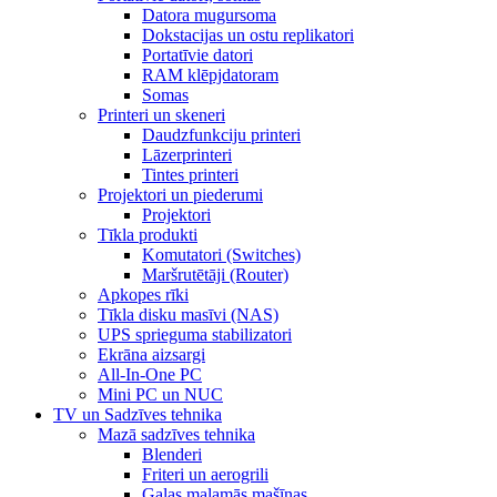
Datora mugursoma
Dokstacijas un ostu replikatori
Portatīvie datori
RAM klēpjdatoram
Somas
Printeri un skeneri
Daudzfunkciju printeri
Lāzerprinteri
Tintes printeri
Projektori un piederumi
Projektori
Tīkla produkti
Komutatori (Switches)
Maršrutētāji (Router)
Apkopes rīki
Tīkla disku masīvi (NAS)
UPS sprieguma stabilizatori
Ekrāna aizsargi
All-In-One PC
Mini PC un NUC
TV un Sadzīves tehnika
Mazā sadzīves tehnika
Blenderi
Friteri un aerogrili
Gaļas maļamās mašīnas