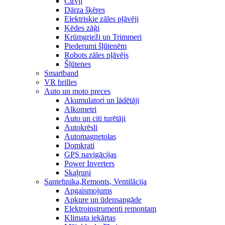
Cirvji
Dārza šķēres
Elektriskie zāles pļāvēji
Ķēdes zāģi
Krūmgrieži un Trimmeri
Piederumi šļūtenēm
Robots zāles pļāvējs
Šļūtenes
Smartband
VR brilles
Auto un moto preces
Akumulatori un lādētāji
Alkometri
Auto un citi turētāji
Autokrēsli
Automagnetolas
Domkrati
GPS navigācijas
Power Inverters
Skaļruņi
Santehnika,Remonts, Ventilācija
Apgaismojums
Apkure un ūdensapgāde
Elektroinstrumenti remontam
Klimata iekārtas