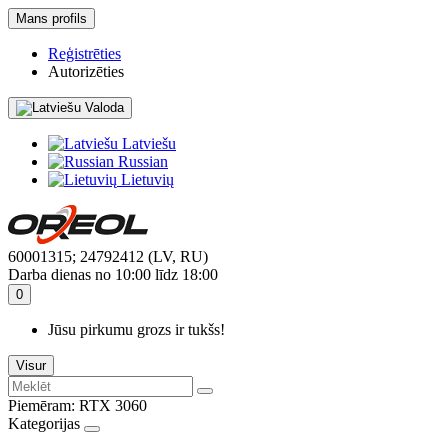
Mans profils
Reģistrēties
Autorizēties
Valoda
Latviešu
Russian
Lietuvių
60001315; 24792412 (LV, RU)
Darba dienas no 10:00 līdz 18:00
0
Jūsu pirkumu grozs ir tukšs!
Visur
Piemēram:
RTX 3060
Kategorijas