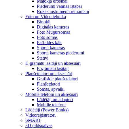
Mājokļa drošībai
Piederumi vannas istabai
Rokas instrumenti remontam
Foto un Video tehnika
Binokļi
Digitālās kameras
Foto Mugursomas
Foto somas
Pašbildes kāts
Sporta kameras
Sporta kameras piederumi
Statīvi
E-grāmatu lasītāji un aksesuāri
E-grāmatu lasītāji
Planšetdatori un aksesuāri
Grafiskie planšetdatori
Planšetdatori
Somas, apvalki
Mobilie telefoni un aksesuāri
Lādētāji un adapteri
Mobilie telefoni
Lādētāji (Power Banks)
Videoreģistratori
SMART
3D pildspalvas