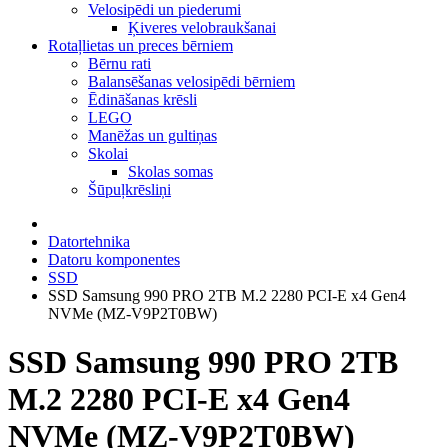
Velosipēdi un piederumi
Ķiveres velobraukšanai
Rotaļlietas un preces bērniem
Bērnu rati
Balansēšanas velosipēdi bērniem
Ēdināšanas krēsli
LEGO
Manēžas un gultiņas
Skolai
Skolas somas
Šūpuļkrēsliņi
Datortehnika
Datoru komponentes
SSD
SSD Samsung 990 PRO 2TB M.2 2280 PCI-E x4 Gen4
NVMe (MZ-V9P2T0BW)
SSD Samsung 990 PRO 2TB
M.2 2280 PCI-E x4 Gen4
NVMe (MZ-V9P2T0BW)