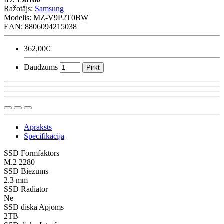
Ražotājs:
Samsung
Modelis:
MZ-V9P2T0BW
EAN: 8806094215038
362,00€
Daudzums
Pirkt
Apraksts
Specifikācija
SSD Formfaktors
M.2 2280
SSD Biezums
2.3 mm
SSD Radiator
Nē
SSD diska Apjoms
2TB