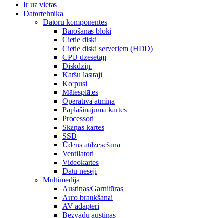
Ir uz vietas
Datortehnika
Datoru komponentes
Barošanas bloki
Cietie diski
Cietie diski serveriem (HDD)
CPU dzesētāji
Diskdziņi
Karšu lasītāji
Korpusi
Mātesplātes
Operatīvā atmiņa
Paplašinājuma kartes
Processori
Skaņas kartes
SSD
Ūdens atdzesēšana
Ventilatori
Videokartes
Datu nesēji
Multimedija
Austiņas/Garnitūras
Auto braukšanai
AV adapteri
Bezvadu austiņas