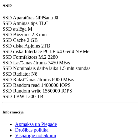
SSD
SSD Aparatūras šifrēšana
Jā
SSD Atmiņas tips
TLC
SSD atslēga
M
SSD Biezums
2.3 mm
SSD Cache
2 GB
SSD diska Apjoms
2TB
SSD diska Interface
PCI-E x4 Gen4 NVMe
SSD Formfaktors
M.2 2280
SSD Lasīšanas ātrums
7450 MB/s
SSD Nominālais darba laiks
1.5 mln stundas
SSD Radiator
Nē
SSD Rakstīšanas ātrums
6900 MB/s
SSD Random read
1400000 IOPS
SSD Random write
1550000 IOPS
SSD TBW
1200 TB
Informācija
Apmaksa un Piegāde
Drošības politika
Vispārīgie noteikumi