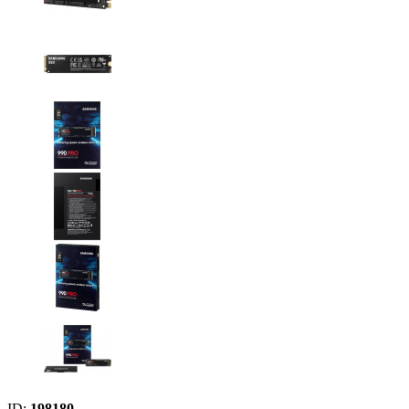
ID:
198180