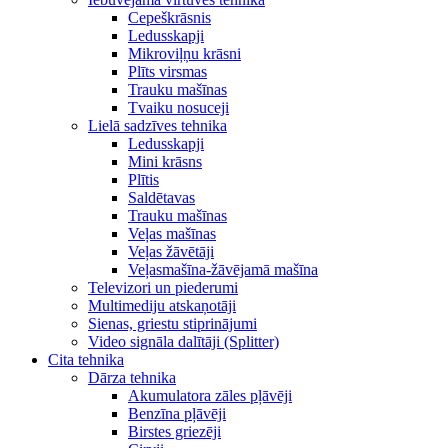
Cepeškrāsnis
Ledusskapji
Mikroviļņu krāsni
Plīts virsmas
Trauku mašīnas
Tvaiku nosuceji
Lielā sadzīves tehnika
Ledusskapji
Mini krāsns
Plītis
Saldētavas
Trauku mašīnas
Veļas mašīnas
Veļas žāvētāji
Veļasmašīna-žāvējamā mašīna
Televizori un piederumi
Multimediju atskaņotāji
Sienas, griestu stiprinājumi
Video signāla dalītāji (Splitter)
Cita tehnika
Dārza tehnika
Akumulatora zāles pļāvēji
Benzīna pļāvēji
Birstes griezēji