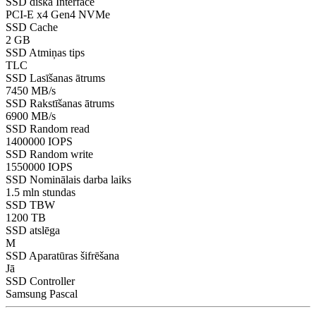
SSD diska Interface
PCI-E x4 Gen4 NVMe
SSD Cache
2 GB
SSD Atmiņas tips
TLC
SSD Lasīšanas ātrums
7450 MB/s
SSD Rakstīšanas ātrums
6900 MB/s
SSD Random read
1400000 IOPS
SSD Random write
1550000 IOPS
SSD Nominālais darba laiks
1.5 mln stundas
SSD TBW
1200 TB
SSD atslēga
M
SSD Aparatūras šifrēšana
Jā
SSD Controller
Samsung Pascal