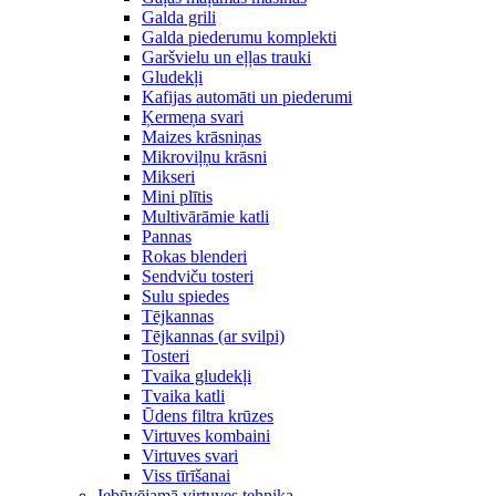
Galda grili
Galda piederumu komplekti
Garšvielu un eļļas trauki
Gludekļi
Kafijas automāti un piederumi
Ķermeņa svari
Maizes krāsniņas
Mikroviļņu krāsni
Mikseri
Mini plītis
Multivārāmie katli
Pannas
Rokas blenderi
Sendviču tosteri
Sulu spiedes
Tējkannas
Tējkannas (ar svilpi)
Tosteri
Tvaika gludekļi
Tvaika katli
Ūdens filtra krūzes
Virtuves kombaini
Virtuves svari
Viss tīrīšanai
Iebūvējamā virtuves tehnika