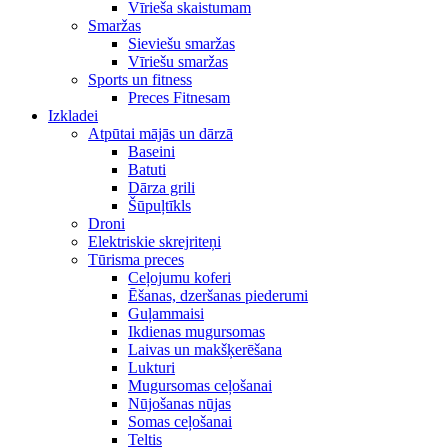
Vīrieša skaistumam
Smaržas
Sieviešu smaržas
Vīriešu smaržas
Sports un fitness
Preces Fitnesam
Izkladei
Atpūtai mājās un dārzā
Baseini
Batuti
Dārza grili
Šūpuļtīkls
Droni
Elektriskie skrejriteņi
Tūrisma preces
Ceļojumu koferi
Ēšanas, dzeršanas piederumi
Guļammaisi
Ikdienas mugursomas
Laivas un makšķerēšana
Lukturi
Mugursomas ceļošanai
Nūjošanas nūjas
Somas ceļošanai
Teltis