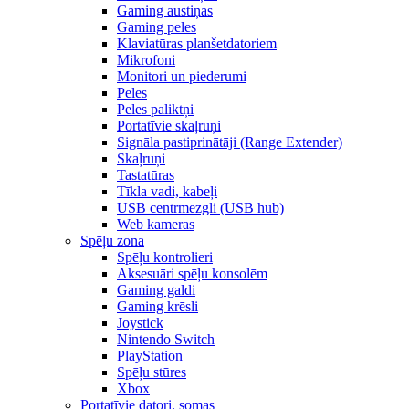
Gaming austiņas
Gaming peles
Klaviatūras planšetdatoriem
Mikrofoni
Monitori un piederumi
Peles
Peles paliktņi
Portatīvie skaļruņi
Signāla pastiprinātāji (Range Extender)
Skaļruņi
Tastatūras
Tīkla vadi, kabeļi
USB centrmezgli (USB hub)
Web kameras
Spēļu zona
Spēļu kontrolieri
Aksesuāri spēļu konsolēm
Gaming galdi
Gaming krēsli
Joystick
Nintendo Switch
PlayStation
Spēļu stūres
Xbox
Portatīvie datori, somas