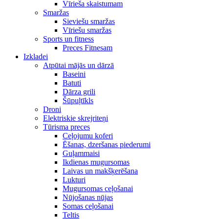
Vīrieša skaistumam
Smaržas
Sieviešu smaržas
Vīriešu smaržas
Sports un fitness
Preces Fitnesam
Izkladei
Atpūtai mājās un dārzā
Baseini
Batuti
Dārza grili
Šūpuļtīkls
Droni
Elektriskie skrejriteņi
Tūrisma preces
Ceļojumu koferi
Ēšanas, dzeršanas piederumi
Guļammaisi
Ikdienas mugursomas
Laivas un makšķerēšana
Lukturi
Mugursomas ceļošanai
Nūjošanas nūjas
Somas ceļošanai
Teltis