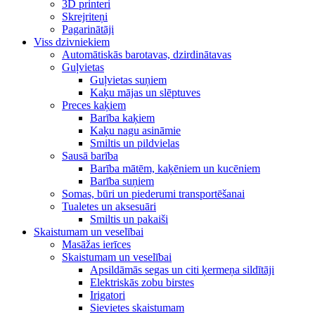
3D printeri
Skrejriteņi
Pagarinātāji
Viss dzivniekiem
Automātiskās barotavas, dzirdinātavas
Guļvietas
Guļvietas suņiem
Kaķu mājas un slēptuves
Preces kaķiem
Barība kaķiem
Kaķu nagu asināmie
Smiltis un pildvielas
Sausā barība
Barība mātēm, kaķēniem un kucēniem
Barība suņiem
Somas, būri un piederumi transportēšanai
Tualetes un aksesuāri
Smiltis un pakaiši
Skaistumam un veselībai
Masāžas ierīces
Skaistumam un veselībai
Apsildāmās segas un citi ķermeņa sildītāji
Elektriskās zobu birstes
Irigatori
Sievietes skaistumam