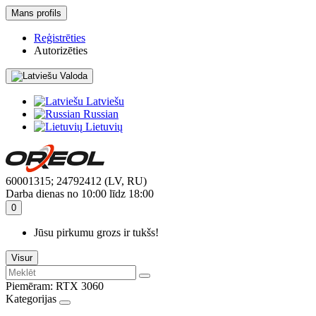
Mans profils
Reģistrēties
Autorizēties
Valoda
Latviešu
Russian
Lietuvių
60001315; 24792412 (LV, RU)
Darba dienas no 10:00 līdz 18:00
0
Jūsu pirkumu grozs ir tukšs!
Visur
Piemēram:
RTX 3060
Kategorijas