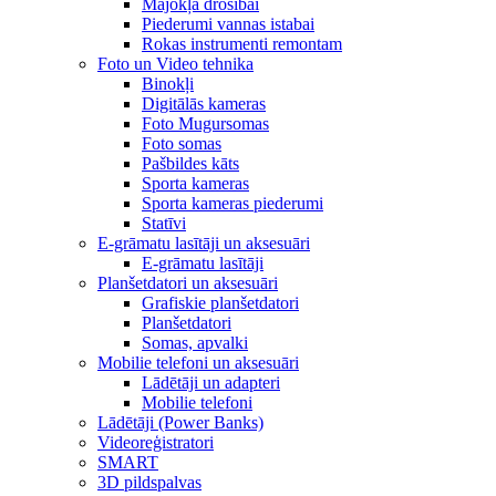
Mājokļa drošībai
Piederumi vannas istabai
Rokas instrumenti remontam
Foto un Video tehnika
Binokļi
Digitālās kameras
Foto Mugursomas
Foto somas
Pašbildes kāts
Sporta kameras
Sporta kameras piederumi
Statīvi
E-grāmatu lasītāji un aksesuāri
E-grāmatu lasītāji
Planšetdatori un aksesuāri
Grafiskie planšetdatori
Planšetdatori
Somas, apvalki
Mobilie telefoni un aksesuāri
Lādētāji un adapteri
Mobilie telefoni
Lādētāji (Power Banks)
Videoreģistratori
SMART
3D pildspalvas