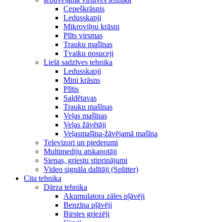
Cepeškrāsnis
Ledusskapji
Mikroviļņu krāsni
Plīts virsmas
Trauku mašīnas
Tvaiku nosuceji
Lielā sadzīves tehnika
Ledusskapji
Mini krāsns
Plītis
Saldētavas
Trauku mašīnas
Veļas mašīnas
Veļas žāvētāji
Veļasmašīna-žāvējamā mašīna
Televizori un piederumi
Multimediju atskaņotāji
Sienas, griestu stiprinājumi
Video signāla dalītāji (Splitter)
Cita tehnika
Dārza tehnika
Akumulatora zāles pļāvēji
Benzīna pļāvēji
Birstes griezēji