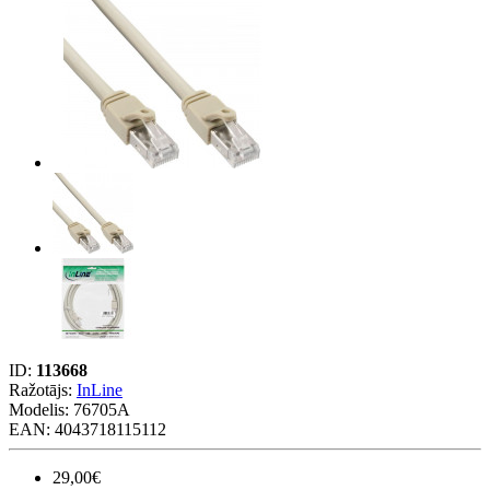
ID:
113668
Ražotājs:
InLine
Modelis:
76705A
EAN: 4043718115112
29,00€