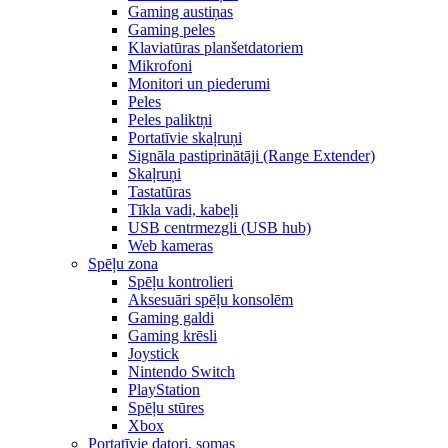
Gaming austiņas
Gaming peles
Klaviatūras planšetdatoriem
Mikrofoni
Monitori un piederumi
Peles
Peles paliktņi
Portatīvie skaļruņi
Signāla pastiprinātāji (Range Extender)
Skaļruņi
Tastatūras
Tīkla vadi, kabeļi
USB centrmezgli (USB hub)
Web kameras
Spēļu zona
Spēļu kontrolieri
Aksesuāri spēļu konsolēm
Gaming galdi
Gaming krēsli
Joystick
Nintendo Switch
PlayStation
Spēļu stūres
Xbox
Portatīvie datori, somas