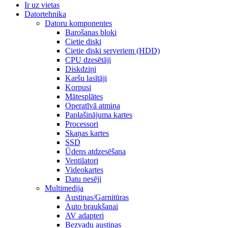
Ir uz vietas
Datortehnika
Datoru komponentes
Barošanas bloki
Cietie diski
Cietie diski serveriem (HDD)
CPU dzesētāji
Diskdziņi
Karšu lasītāji
Korpusi
Mātesplātes
Operatīvā atmiņa
Paplašinājuma kartes
Processori
Skaņas kartes
SSD
Ūdens atdzesēšana
Ventilatori
Videokartes
Datu nesēji
Multimedija
Austiņas/Garnitūras
Auto braukšanai
AV adapteri
Bezvadu austiņas