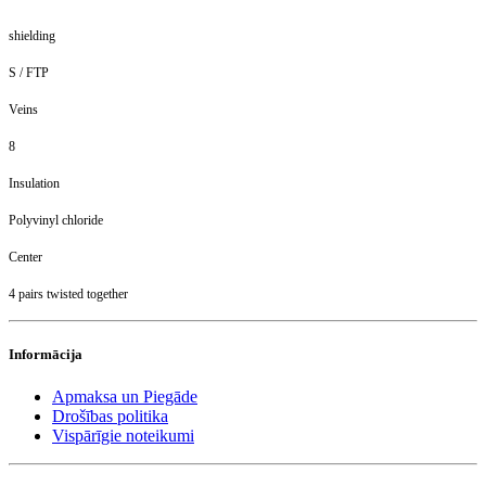
shielding
S / FTP
Veins
8
Insulation
Polyvinyl chloride
Center
4 pairs twisted together
Informācija
Apmaksa un Piegāde
Drošības politika
Vispārīgie noteikumi