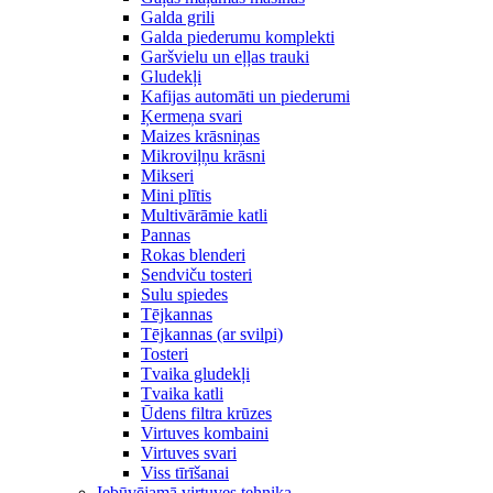
Galda grili
Galda piederumu komplekti
Garšvielu un eļļas trauki
Gludekļi
Kafijas automāti un piederumi
Ķermeņa svari
Maizes krāsniņas
Mikroviļņu krāsni
Mikseri
Mini plītis
Multivārāmie katli
Pannas
Rokas blenderi
Sendviču tosteri
Sulu spiedes
Tējkannas
Tējkannas (ar svilpi)
Tosteri
Tvaika gludekļi
Tvaika katli
Ūdens filtra krūzes
Virtuves kombaini
Virtuves svari
Viss tīrīšanai
Iebūvējamā virtuves tehnika