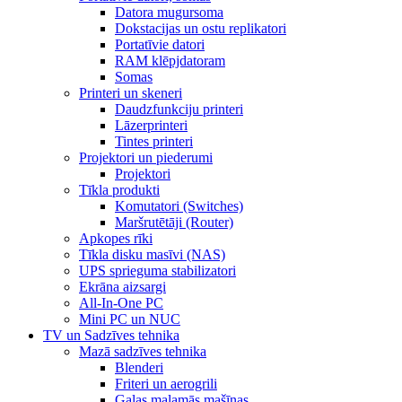
Datora mugursoma
Dokstacijas un ostu replikatori
Portatīvie datori
RAM klēpjdatoram
Somas
Printeri un skeneri
Daudzfunkciju printeri
Lāzerprinteri
Tintes printeri
Projektori un piederumi
Projektori
Tīkla produkti
Komutatori (Switches)
Maršrutētāji (Router)
Apkopes rīki
Tīkla disku masīvi (NAS)
UPS sprieguma stabilizatori
Ekrāna aizsargi
All-In-One PC
Mini PC un NUC
TV un Sadzīves tehnika
Mazā sadzīves tehnika
Blenderi
Friteri un aerogrili
Gaļas maļamās mašīnas