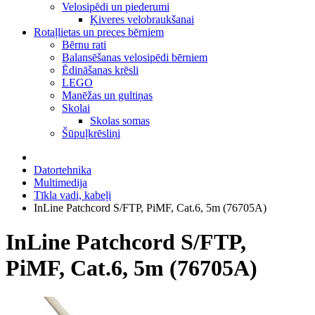
Velosipēdi un piederumi
Ķiveres velobraukšanai
Rotaļlietas un preces bērniem
Bērnu rati
Balansēšanas velosipēdi bērniem
Ēdināšanas krēsli
LEGO
Manēžas un gultiņas
Skolai
Skolas somas
Šūpuļkrēsliņi
Datortehnika
Multimedija
Tīkla vadi, kabeļi
InLine Patchcord S/FTP, PiMF, Cat.6, 5m (76705A)
InLine Patchcord S/FTP,
PiMF, Cat.6, 5m (76705A)