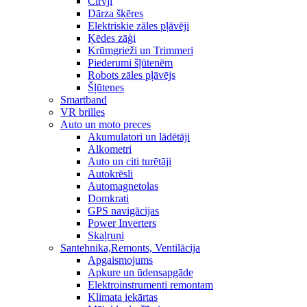
Cirvji
Dārza šķēres
Elektriskie zāles pļāvēji
Ķēdes zāģi
Krūmgrieži un Trimmeri
Piederumi šļūtenēm
Robots zāles pļāvējs
Šļūtenes
Smartband
VR brilles
Auto un moto preces
Akumulatori un lādētāji
Alkometri
Auto un citi turētāji
Autokrēsli
Automagnetolas
Domkrati
GPS navigācijas
Power Inverters
Skaļruņi
Santehnika,Remonts, Ventilācija
Apgaismojums
Apkure un ūdensapgāde
Elektroinstrumenti remontam
Klimata iekārtas