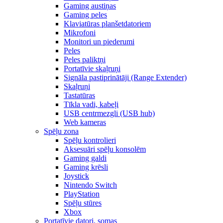
Gaming austiņas
Gaming peles
Klaviatūras planšetdatoriem
Mikrofoni
Monitori un piederumi
Peles
Peles paliktņi
Portatīvie skaļruņi
Signāla pastiprinātāji (Range Extender)
Skaļruņi
Tastatūras
Tīkla vadi, kabeļi
USB centrmezgli (USB hub)
Web kameras
Spēļu zona
Spēļu kontrolieri
Aksesuāri spēļu konsolēm
Gaming galdi
Gaming krēsli
Joystick
Nintendo Switch
PlayStation
Spēļu stūres
Xbox
Portatīvie datori, somas