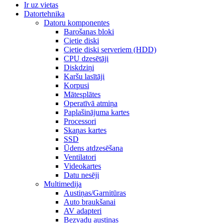
Ir uz vietas
Datortehnika
Datoru komponentes
Barošanas bloki
Cietie diski
Cietie diski serveriem (HDD)
CPU dzesētāji
Diskdziņi
Karšu lasītāji
Korpusi
Mātesplātes
Operatīvā atmiņa
Paplašinājuma kartes
Processori
Skaņas kartes
SSD
Ūdens atdzesēšana
Ventilatori
Videokartes
Datu nesēji
Multimedija
Austiņas/Garnitūras
Auto braukšanai
AV adapteri
Bezvadu austiņas