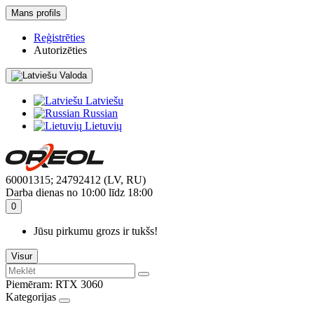
Mans profils
Reģistrēties
Autorizēties
Valoda
Latviešu
Russian
Lietuvių
60001315; 24792412 (LV, RU)
Darba dienas no 10:00 līdz 18:00
0
Jūsu pirkumu grozs ir tukšs!
Visur
Piemēram:
RTX 3060
Kategorijas