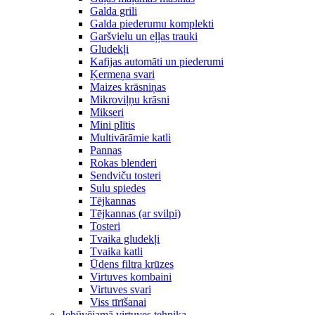
Galda grili
Galda piederumu komplekti
Garšvielu un eļļas trauki
Gludekļi
Kafijas automāti un piederumi
Ķermeņa svari
Maizes krāsniņas
Mikroviļņu krāsni
Mikseri
Mini plītis
Multivārāmie katli
Pannas
Rokas blenderi
Sendviču tosteri
Sulu spiedes
Tējkannas
Tējkannas (ar svilpi)
Tosteri
Tvaika gludekļi
Tvaika katli
Ūdens filtra krūzes
Virtuves kombaini
Virtuves svari
Viss tīrīšanai
Iebūvējamā virtuves tehnika