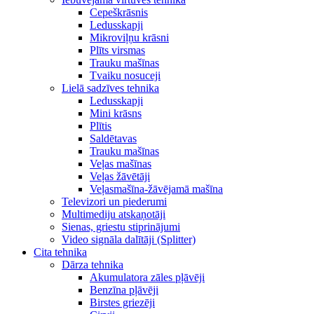
Cepeškrāsnis
Ledusskapji
Mikroviļņu krāsni
Plīts virsmas
Trauku mašīnas
Tvaiku nosuceji
Lielā sadzīves tehnika
Ledusskapji
Mini krāsns
Plītis
Saldētavas
Trauku mašīnas
Veļas mašīnas
Veļas žāvētāji
Veļasmašīna-žāvējamā mašīna
Televizori un piederumi
Multimediju atskaņotāji
Sienas, griestu stiprinājumi
Video signāla dalītāji (Splitter)
Cita tehnika
Dārza tehnika
Akumulatora zāles pļāvēji
Benzīna pļāvēji
Birstes griezēji