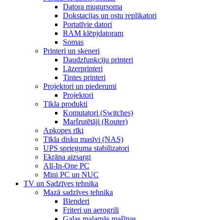
Datora mugursoma
Dokstacijas un ostu replikatori
Portatīvie datori
RAM klēpjdatoram
Somas
Printeri un skeneri
Daudzfunkciju printeri
Lāzerprinteri
Tintes printeri
Projektori un piederumi
Projektori
Tīkla produkti
Komutatori (Switches)
Maršrutētāji (Router)
Apkopes rīki
Tīkla disku masīvi (NAS)
UPS sprieguma stabilizatori
Ekrāna aizsargi
All-In-One PC
Mini PC un NUC
TV un Sadzīves tehnika
Mazā sadzīves tehnika
Blenderi
Friteri un aerogrili
Gaļas maļamās mašīnas