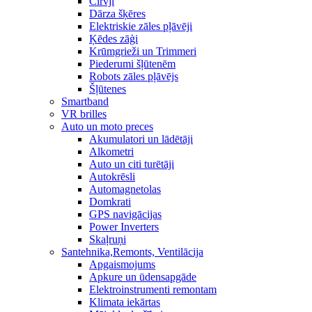
Cirvji
Dārza šķēres
Elektriskie zāles pļāvēji
Ķēdes zāģi
Krūmgrieži un Trimmeri
Piederumi šļūtenēm
Robots zāles pļāvējs
Šļūtenes
Smartband
VR brilles
Auto un moto preces
Akumulatori un lādētāji
Alkometri
Auto un citi turētāji
Autokrēsli
Automagnetolas
Domkrati
GPS navigācijas
Power Inverters
Skaļruņi
Santehnika,Remonts, Ventilācija
Apgaismojums
Apkure un ūdensapgāde
Elektroinstrumenti remontam
Klimata iekārtas