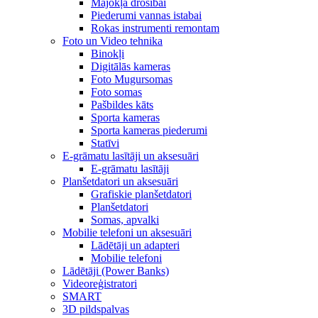
Mājokļa drošībai
Piederumi vannas istabai
Rokas instrumenti remontam
Foto un Video tehnika
Binokļi
Digitālās kameras
Foto Mugursomas
Foto somas
Pašbildes kāts
Sporta kameras
Sporta kameras piederumi
Statīvi
E-grāmatu lasītāji un aksesuāri
E-grāmatu lasītāji
Planšetdatori un aksesuāri
Grafiskie planšetdatori
Planšetdatori
Somas, apvalki
Mobilie telefoni un aksesuāri
Lādētāji un adapteri
Mobilie telefoni
Lādētāji (Power Banks)
Videoreģistratori
SMART
3D pildspalvas