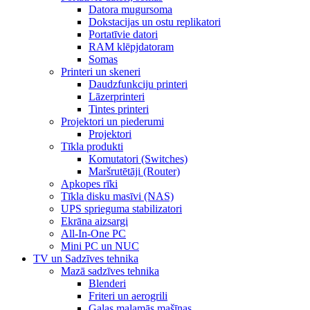
Datora mugursoma
Dokstacijas un ostu replikatori
Portatīvie datori
RAM klēpjdatoram
Somas
Printeri un skeneri
Daudzfunkciju printeri
Lāzerprinteri
Tintes printeri
Projektori un piederumi
Projektori
Tīkla produkti
Komutatori (Switches)
Maršrutētāji (Router)
Apkopes rīki
Tīkla disku masīvi (NAS)
UPS sprieguma stabilizatori
Ekrāna aizsargi
All-In-One PC
Mini PC un NUC
TV un Sadzīves tehnika
Mazā sadzīves tehnika
Blenderi
Friteri un aerogrili
Gaļas maļamās mašīnas