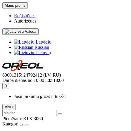
Mans profils
Reģistrēties
Autorizēties
Valoda
Latviešu
Russian
Lietuvių
60001315; 24792412 (LV, RU)
Darba dienas no 10:00 līdz 18:00
0
Jūsu pirkumu grozs ir tukšs!
Visur
Piemēram:
RTX 3060
Kategorijas