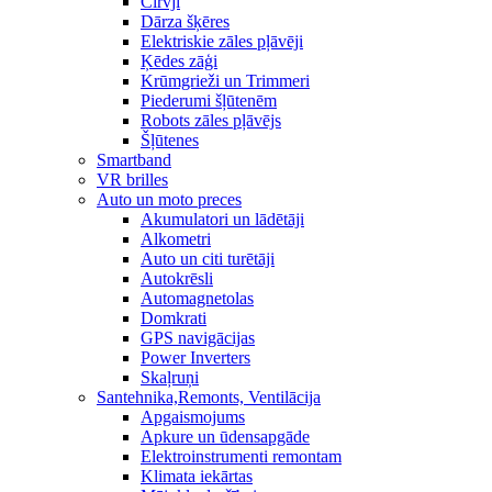
Cirvji
Dārza šķēres
Elektriskie zāles pļāvēji
Ķēdes zāģi
Krūmgrieži un Trimmeri
Piederumi šļūtenēm
Robots zāles pļāvējs
Šļūtenes
Smartband
VR brilles
Auto un moto preces
Akumulatori un lādētāji
Alkometri
Auto un citi turētāji
Autokrēsli
Automagnetolas
Domkrati
GPS navigācijas
Power Inverters
Skaļruņi
Santehnika,Remonts, Ventilācija
Apgaismojums
Apkure un ūdensapgāde
Elektroinstrumenti remontam
Klimata iekārtas