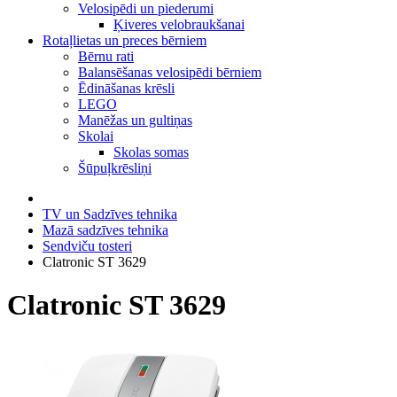
Velosipēdi un piederumi
Ķiveres velobraukšanai
Rotaļlietas un preces bērniem
Bērnu rati
Balansēšanas velosipēdi bērniem
Ēdināšanas krēsli
LEGO
Manēžas un gultiņas
Skolai
Skolas somas
Šūpuļkrēsliņi
TV un Sadzīves tehnika
Mazā sadzīves tehnika
Sendviču tosteri
Clatronic ST 3629
Clatronic ST 3629