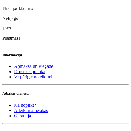
Flīžu pārklājums
Nelipīgs
Lieta
Plastmasa
Informācija
Apmaksa un Piegāde
Drošības politika
Vispārīgie noteikumi
Atbalsts dienests
Kā nopirkt?
Atteikuma tiesības
Garantija