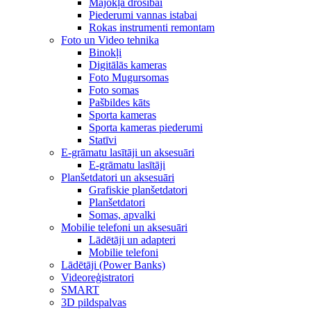
Mājokļa drošībai
Piederumi vannas istabai
Rokas instrumenti remontam
Foto un Video tehnika
Binokļi
Digitālās kameras
Foto Mugursomas
Foto somas
Pašbildes kāts
Sporta kameras
Sporta kameras piederumi
Statīvi
E-grāmatu lasītāji un aksesuāri
E-grāmatu lasītāji
Planšetdatori un aksesuāri
Grafiskie planšetdatori
Planšetdatori
Somas, apvalki
Mobilie telefoni un aksesuāri
Lādētāji un adapteri
Mobilie telefoni
Lādētāji (Power Banks)
Videoreģistratori
SMART
3D pildspalvas