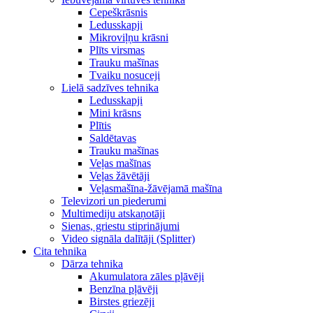
Cepeškrāsnis
Ledusskapji
Mikroviļņu krāsni
Plīts virsmas
Trauku mašīnas
Tvaiku nosuceji
Lielā sadzīves tehnika
Ledusskapji
Mini krāsns
Plītis
Saldētavas
Trauku mašīnas
Veļas mašīnas
Veļas žāvētāji
Veļasmašīna-žāvējamā mašīna
Televizori un piederumi
Multimediju atskaņotāji
Sienas, griestu stiprinājumi
Video signāla dalītāji (Splitter)
Cita tehnika
Dārza tehnika
Akumulatora zāles pļāvēji
Benzīna pļāvēji
Birstes griezēji