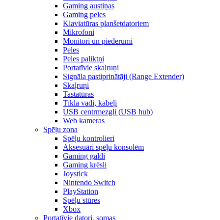
Gaming austiņas
Gaming peles
Klaviatūras planšetdatoriem
Mikrofoni
Monitori un piederumi
Peles
Peles paliktņi
Portatīvie skaļruņi
Signāla pastiprinātāji (Range Extender)
Skaļruņi
Tastatūras
Tīkla vadi, kabeļi
USB centrmezgli (USB hub)
Web kameras
Spēļu zona
Spēļu kontrolieri
Aksesuāri spēļu konsolēm
Gaming galdi
Gaming krēsli
Joystick
Nintendo Switch
PlayStation
Spēļu stūres
Xbox
Portatīvie datori, somas