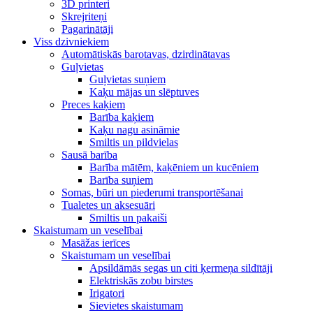
3D printeri
Skrejriteņi
Pagarinātāji
Viss dzivniekiem
Automātiskās barotavas, dzirdinātavas
Guļvietas
Guļvietas suņiem
Kaķu mājas un slēptuves
Preces kaķiem
Barība kaķiem
Kaķu nagu asināmie
Smiltis un pildvielas
Sausā barība
Barība mātēm, kaķēniem un kucēniem
Barība suņiem
Somas, būri un piederumi transportēšanai
Tualetes un aksesuāri
Smiltis un pakaiši
Skaistumam un veselībai
Masāžas ierīces
Skaistumam un veselībai
Apsildāmās segas un citi ķermeņa sildītāji
Elektriskās zobu birstes
Irigatori
Sievietes skaistumam