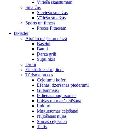
Vīrieša skaistumam
Smaržas
Sieviešu smaržas
Vīriešu smaržas
Sports un fitness
Preces Fitnesam
Izkladei
Atpūtai mājās un dārzā
Baseini
Batuti
Dārza grili
Šūpuļtīkls
Droni
Elektriskie skrejriteņi
Tūrisma preces
Ceļojumu koferi
Ēšanas, dzeršanas piederumi
Guļammaisi
Ikdienas mugursomas
Laivas un makšķerēšana
Lukturi
Mugursomas ceļošanai
Nūjošanas nūjas
Somas ceļošanai
Teltis