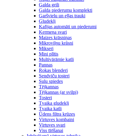
Galda grili
Galda piederumu komplekti
Garšvielu un eļļas trauki
Gludekļi
Kafijas automāti un piederumi
Ķermeņa svari
Maizes krāsniņas
Mikroviļņu krāsni
Mikseri
Mini plītis
Multivārāmie katli
Pannas
Rokas blenderi
Sendviču tosteri
Sulu spiedes
Tējkannas
Tējkannas (ar svilpi)
Tosteri
Tvaika gludekļi
Tvaika katli
Ūdens filtra krūzes
Virtuves kombaini
Virtuves svari
Viss tīrīšanai
Iebūvējamā virtuves tehnika