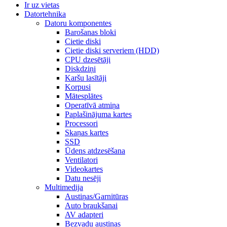
Ir uz vietas
Datortehnika
Datoru komponentes
Barošanas bloki
Cietie diski
Cietie diski serveriem (HDD)
CPU dzesētāji
Diskdziņi
Karšu lasītāji
Korpusi
Mātesplātes
Operatīvā atmiņa
Paplašinājuma kartes
Processori
Skaņas kartes
SSD
Ūdens atdzesēšana
Ventilatori
Videokartes
Datu nesēji
Multimedija
Austiņas/Garnitūras
Auto braukšanai
AV adapteri
Bezvadu austiņas