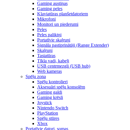
Gaming austiņas
Gaming peles
Klaviatūras planšetdatoriem
Mikrofoni
Monitori un piederumi
Peles
Peles paliktņi
Portatīvie skaļruņi
Signāla pastiprinātāji (Range Extender)
Skaļruņi
Tastatūras
Tīkla vadi, kabeļi
USB centrmezgli (USB hub)
Web kameras
Spēļu zona
Spēļu kontrolieri
Aksesuāri spēļu konsolēm
Gaming galdi
Gaming krēsli
Joystick
Nintendo Switch
PlayStation
Spēļu stūres
Xbox
Portatīvie datori, somas