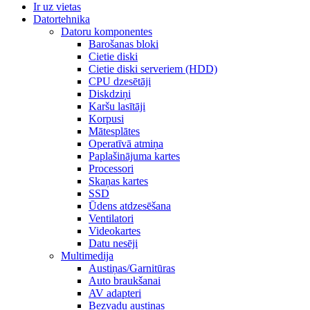
Ir uz vietas
Datortehnika
Datoru komponentes
Barošanas bloki
Cietie diski
Cietie diski serveriem (HDD)
CPU dzesētāji
Diskdziņi
Karšu lasītāji
Korpusi
Mātesplātes
Operatīvā atmiņa
Paplašinājuma kartes
Processori
Skaņas kartes
SSD
Ūdens atdzesēšana
Ventilatori
Videokartes
Datu nesēji
Multimedija
Austiņas/Garnitūras
Auto braukšanai
AV adapteri
Bezvadu austiņas