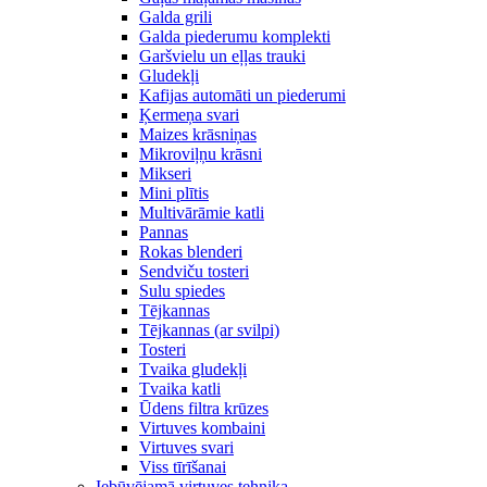
Galda grili
Galda piederumu komplekti
Garšvielu un eļļas trauki
Gludekļi
Kafijas automāti un piederumi
Ķermeņa svari
Maizes krāsniņas
Mikroviļņu krāsni
Mikseri
Mini plītis
Multivārāmie katli
Pannas
Rokas blenderi
Sendviču tosteri
Sulu spiedes
Tējkannas
Tējkannas (ar svilpi)
Tosteri
Tvaika gludekļi
Tvaika katli
Ūdens filtra krūzes
Virtuves kombaini
Virtuves svari
Viss tīrīšanai
Iebūvējamā virtuves tehnika