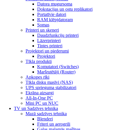
Datora mugursoma
Dokstacijas un ostu replikatori
Portatīvie datori
RAM klēpjdatoram
Somas
Printeri un skeneri
Daudzfunkciju printeri
Lāzerprinteri
Tintes printeri
Projektori un piederumi
Projektori
Tīkla produkti
Komutatori (Switches)
Maršrutētāji (Router)
Apkopes rīki
Tīkla disku masīvi (NAS)
UPS sprieguma stabilizatori
Ekrāna aizsargi
All-In-One PC
Mini PC un NUC
TV un Sadzīves tehnika
Mazā sadzīves tehnika
Blenderi
Friteri un aerogrili
Gaļas maļamās mašīnas