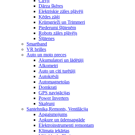
Cirvji
Dārza šķēres
Elektriskie zāles pļāvēji
Ķēdes zāģi
Krūmgrieži un Trimmeri
Piederumi šļūtenēm
Robots zāles pļāvējs
Šļūtenes
Smartband
VR brilles
Auto un moto preces
Akumulatori un lādētāji
Alkometri
Auto un citi turētāji
Autokrēsli
Automagnetolas
Domkrati
GPS navigācijas
Power Inverters
Skaļruņi
Santehnika,Remonts, Ventilācija
Apgaismojums
Apkure un ūdensapgāde
Elektroinstrumenti remontam
Klimata iekārtas