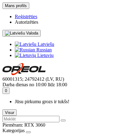
Mans profils
Reģistrēties
Autorizēties
Valoda
Latviešu
Russian
Lietuvių
60001315; 24792412 (LV, RU)
Darba dienas no 10:00 līdz 18:00
0
Jūsu pirkumu grozs ir tukšs!
Visur
Piemēram:
RTX 3060
Kategorijas