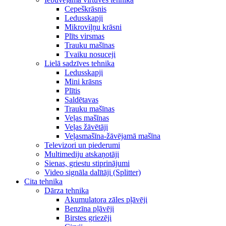
Cepeškrāsnis
Ledusskapji
Mikroviļņu krāsni
Plīts virsmas
Trauku mašīnas
Tvaiku nosuceji
Lielā sadzīves tehnika
Ledusskapji
Mini krāsns
Plītis
Saldētavas
Trauku mašīnas
Veļas mašīnas
Veļas žāvētāji
Veļasmašīna-žāvējamā mašīna
Televizori un piederumi
Multimediju atskaņotāji
Sienas, griestu stiprinājumi
Video signāla dalītāji (Splitter)
Cita tehnika
Dārza tehnika
Akumulatora zāles pļāvēji
Benzīna pļāvēji
Birstes griezēji