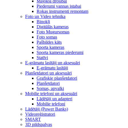
Mājokļa drošībai
Piederumi vannas istabai
Rokas instrumenti remontam
Foto un Video tehnika
Binokļi
Digitālās kameras
Foto Mugursomas
Foto somas
Pašbildes kāts
Sporta kameras
Sporta kameras piederumi
Statīvi
E-grāmatu lasītāji un aksesuāri
E-grāmatu lasītāji
Planšetdatori un aksesuāri
Grafiskie planšetdatori
Planšetdatori
Somas, apvalki
Mobilie telefoni un aksesuāri
Lādētāji un adapteri
Mobilie telefoni
Lādētāji (Power Banks)
Videoreģistratori
SMART
3D pildspalvas