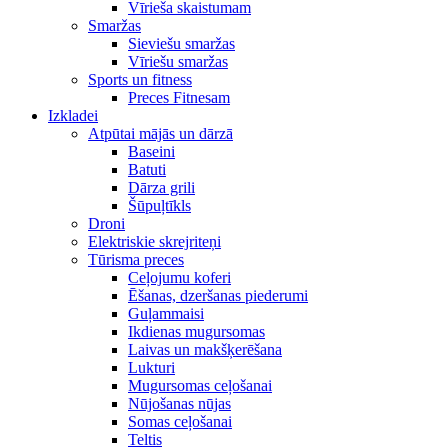
Vīrieša skaistumam
Smaržas
Sieviešu smaržas
Vīriešu smaržas
Sports un fitness
Preces Fitnesam
Izkladei
Atpūtai mājās un dārzā
Baseini
Batuti
Dārza grili
Šūpuļtīkls
Droni
Elektriskie skrejriteņi
Tūrisma preces
Ceļojumu koferi
Ēšanas, dzeršanas piederumi
Guļammaisi
Ikdienas mugursomas
Laivas un makšķerēšana
Lukturi
Mugursomas ceļošanai
Nūjošanas nūjas
Somas ceļošanai
Teltis