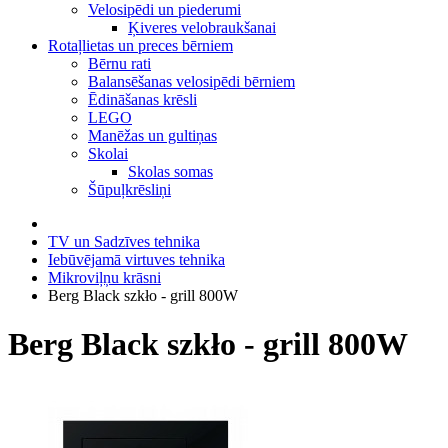
Velosipēdi un piederumi
Ķiveres velobraukšanai
Rotaļlietas un preces bērniem
Bērnu rati
Balansēšanas velosipēdi bērniem
Ēdināšanas krēsli
LEGO
Manēžas un gultiņas
Skolai
Skolas somas
Šūpuļkrēsliņi
TV un Sadzīves tehnika
Iebūvējamā virtuves tehnika
Mikroviļņu krāsni
Berg Black szkło - grill 800W
Berg Black szkło - grill 800W