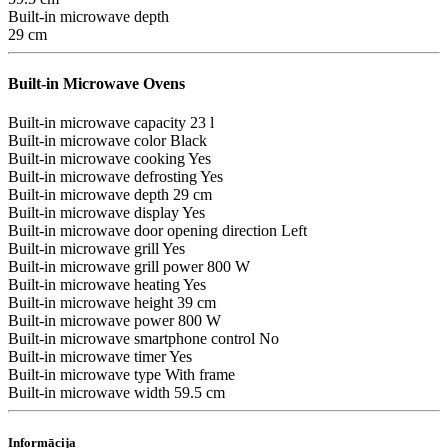
Built-in microwave depth
29 cm
Built-in Microwave Ovens
Built-in microwave capacity
23 l
Built-in microwave color
Black
Built-in microwave cooking
Yes
Built-in microwave defrosting
Yes
Built-in microwave depth
29 cm
Built-in microwave display
Yes
Built-in microwave door opening direction
Left
Built-in microwave grill
Yes
Built-in microwave grill power
800 W
Built-in microwave heating
Yes
Built-in microwave height
39 cm
Built-in microwave power
800 W
Built-in microwave smartphone control
No
Built-in microwave timer
Yes
Built-in microwave type
With frame
Built-in microwave width
59.5 cm
Informācija