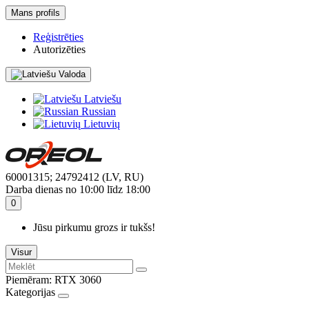
Mans profils
Reģistrēties
Autorizēties
Valoda
Latviešu
Russian
Lietuvių
60001315; 24792412 (LV, RU)
Darba dienas no 10:00 līdz 18:00
0
Jūsu pirkumu grozs ir tukšs!
Visur
Piemēram:
RTX 3060
Kategorijas