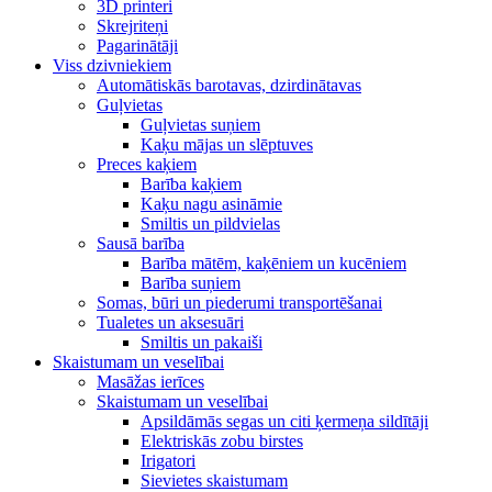
3D printeri
Skrejriteņi
Pagarinātāji
Viss dzivniekiem
Automātiskās barotavas, dzirdinātavas
Guļvietas
Guļvietas suņiem
Kaķu mājas un slēptuves
Preces kaķiem
Barība kaķiem
Kaķu nagu asināmie
Smiltis un pildvielas
Sausā barība
Barība mātēm, kaķēniem un kucēniem
Barība suņiem
Somas, būri un piederumi transportēšanai
Tualetes un aksesuāri
Smiltis un pakaiši
Skaistumam un veselībai
Masāžas ierīces
Skaistumam un veselībai
Apsildāmās segas un citi ķermeņa sildītāji
Elektriskās zobu birstes
Irigatori
Sievietes skaistumam