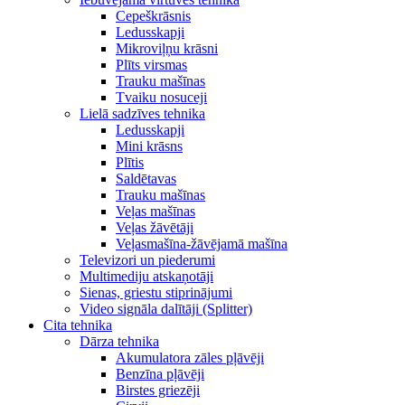
Cepeškrāsnis
Ledusskapji
Mikroviļņu krāsni
Plīts virsmas
Trauku mašīnas
Tvaiku nosuceji
Lielā sadzīves tehnika
Ledusskapji
Mini krāsns
Plītis
Saldētavas
Trauku mašīnas
Veļas mašīnas
Veļas žāvētāji
Veļasmašīna-žāvējamā mašīna
Televizori un piederumi
Multimediju atskaņotāji
Sienas, griestu stiprinājumi
Video signāla dalītāji (Splitter)
Cita tehnika
Dārza tehnika
Akumulatora zāles pļāvēji
Benzīna pļāvēji
Birstes griezēji