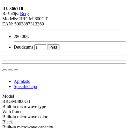
ID:
366710
Ražotājs:
Berg
Modelis:
BRGMJ800GT
EAN: 5903887313360
280,00€
Daudzums
Pirkt
Apraksts
Specifikācija
Model
BRGMJ800GT
Built-in microwave type
With frame
Built-in microwave color
Black
Built-in microwave capacity