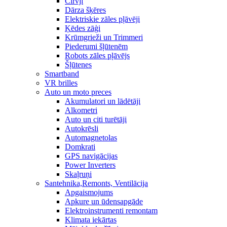
Cirvji
Dārza šķēres
Elektriskie zāles pļāvēji
Ķēdes zāģi
Krūmgrieži un Trimmeri
Piederumi šļūtenēm
Robots zāles pļāvējs
Šļūtenes
Smartband
VR brilles
Auto un moto preces
Akumulatori un lādētāji
Alkometri
Auto un citi turētāji
Autokrēsli
Automagnetolas
Domkrati
GPS navigācijas
Power Inverters
Skaļruņi
Santehnika,Remonts, Ventilācija
Apgaismojums
Apkure un ūdensapgāde
Elektroinstrumenti remontam
Klimata iekārtas