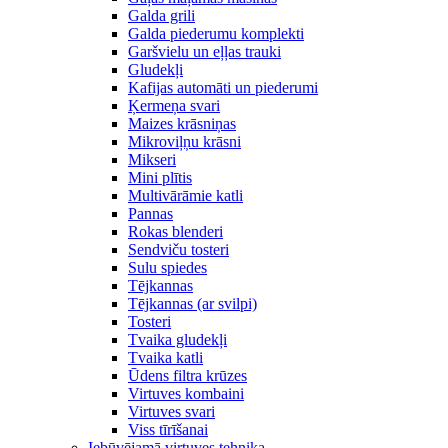
Galda grili
Galda piederumu komplekti
Garšvielu un eļļas trauki
Gludekļi
Kafijas automāti un piederumi
Ķermeņa svari
Maizes krāsniņas
Mikroviļņu krāsni
Mikseri
Mini plītis
Multivārāmie katli
Pannas
Rokas blenderi
Sendviču tosteri
Sulu spiedes
Tējkannas
Tējkannas (ar svilpi)
Tosteri
Tvaika gludekļi
Tvaika katli
Ūdens filtra krūzes
Virtuves kombaini
Virtuves svari
Viss tīrīšanai
Iebūvējamā virtuves tehnika