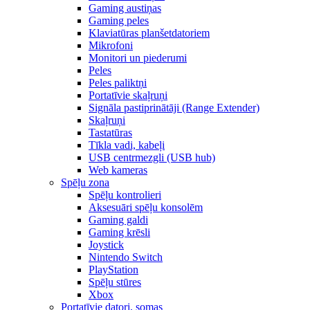
Gaming austiņas
Gaming peles
Klaviatūras planšetdatoriem
Mikrofoni
Monitori un piederumi
Peles
Peles paliktņi
Portatīvie skaļruņi
Signāla pastiprinātāji (Range Extender)
Skaļruņi
Tastatūras
Tīkla vadi, kabeļi
USB centrmezgli (USB hub)
Web kameras
Spēļu zona
Spēļu kontrolieri
Aksesuāri spēļu konsolēm
Gaming galdi
Gaming krēsli
Joystick
Nintendo Switch
PlayStation
Spēļu stūres
Xbox
Portatīvie datori, somas