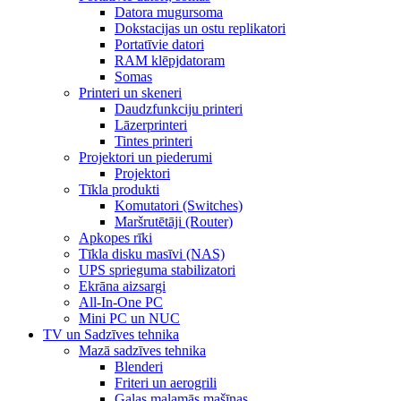
Datora mugursoma
Dokstacijas un ostu replikatori
Portatīvie datori
RAM klēpjdatoram
Somas
Printeri un skeneri
Daudzfunkciju printeri
Lāzerprinteri
Tintes printeri
Projektori un piederumi
Projektori
Tīkla produkti
Komutatori (Switches)
Maršrutētāji (Router)
Apkopes rīki
Tīkla disku masīvi (NAS)
UPS sprieguma stabilizatori
Ekrāna aizsargi
All-In-One PC
Mini PC un NUC
TV un Sadzīves tehnika
Mazā sadzīves tehnika
Blenderi
Friteri un aerogrili
Gaļas maļamās mašīnas