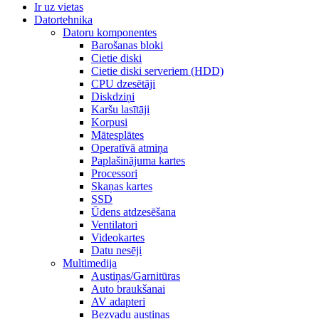
Ir uz vietas
Datortehnika
Datoru komponentes
Barošanas bloki
Cietie diski
Cietie diski serveriem (HDD)
CPU dzesētāji
Diskdziņi
Karšu lasītāji
Korpusi
Mātesplātes
Operatīvā atmiņa
Paplašinājuma kartes
Processori
Skaņas kartes
SSD
Ūdens atdzesēšana
Ventilatori
Videokartes
Datu nesēji
Multimedija
Austiņas/Garnitūras
Auto braukšanai
AV adapteri
Bezvadu austiņas