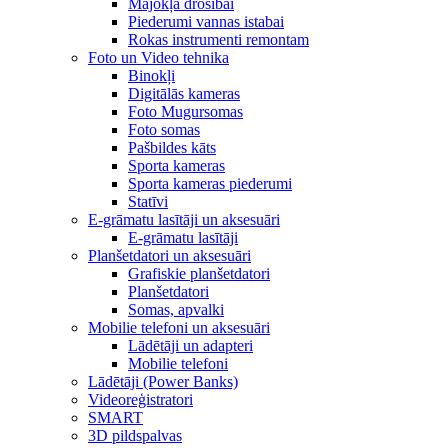
Mājokļa drošībai
Piederumi vannas istabai
Rokas instrumenti remontam
Foto un Video tehnika
Binokļi
Digitālās kameras
Foto Mugursomas
Foto somas
Pašbildes kāts
Sporta kameras
Sporta kameras piederumi
Statīvi
E-grāmatu lasītāji un aksesuāri
E-grāmatu lasītāji
Planšetdatori un aksesuāri
Grafiskie planšetdatori
Planšetdatori
Somas, apvalki
Mobilie telefoni un aksesuāri
Lādētāji un adapteri
Mobilie telefoni
Lādētāji (Power Banks)
Videoreģistratori
SMART
3D pildspalvas