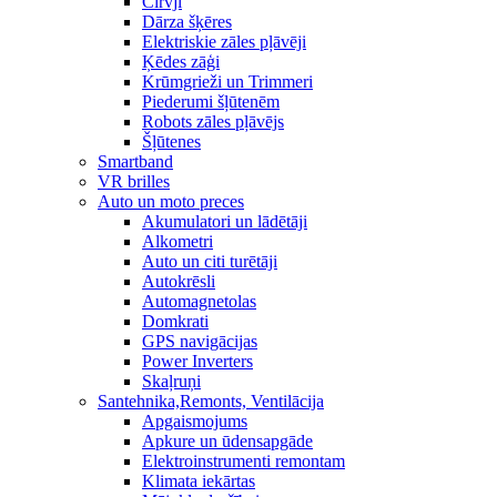
Cirvji
Dārza šķēres
Elektriskie zāles pļāvēji
Ķēdes zāģi
Krūmgrieži un Trimmeri
Piederumi šļūtenēm
Robots zāles pļāvējs
Šļūtenes
Smartband
VR brilles
Auto un moto preces
Akumulatori un lādētāji
Alkometri
Auto un citi turētāji
Autokrēsli
Automagnetolas
Domkrati
GPS navigācijas
Power Inverters
Skaļruņi
Santehnika,Remonts, Ventilācija
Apgaismojums
Apkure un ūdensapgāde
Elektroinstrumenti remontam
Klimata iekārtas