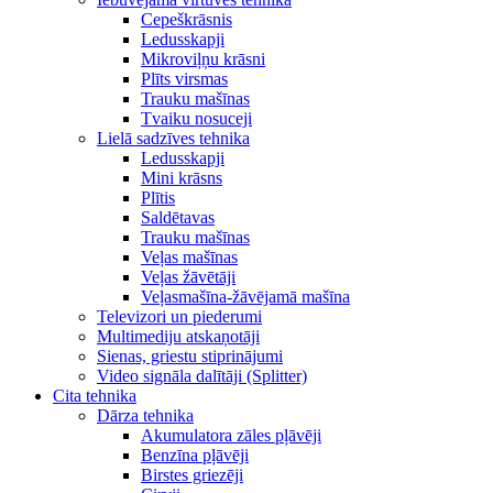
Cepeškrāsnis
Ledusskapji
Mikroviļņu krāsni
Plīts virsmas
Trauku mašīnas
Tvaiku nosuceji
Lielā sadzīves tehnika
Ledusskapji
Mini krāsns
Plītis
Saldētavas
Trauku mašīnas
Veļas mašīnas
Veļas žāvētāji
Veļasmašīna-žāvējamā mašīna
Televizori un piederumi
Multimediju atskaņotāji
Sienas, griestu stiprinājumi
Video signāla dalītāji (Splitter)
Cita tehnika
Dārza tehnika
Akumulatora zāles pļāvēji
Benzīna pļāvēji
Birstes griezēji