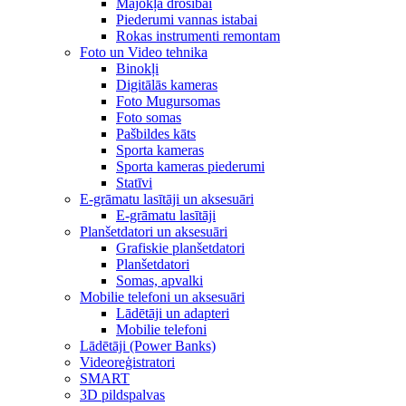
Mājokļa drošībai
Piederumi vannas istabai
Rokas instrumenti remontam
Foto un Video tehnika
Binokļi
Digitālās kameras
Foto Mugursomas
Foto somas
Pašbildes kāts
Sporta kameras
Sporta kameras piederumi
Statīvi
E-grāmatu lasītāji un aksesuāri
E-grāmatu lasītāji
Planšetdatori un aksesuāri
Grafiskie planšetdatori
Planšetdatori
Somas, apvalki
Mobilie telefoni un aksesuāri
Lādētāji un adapteri
Mobilie telefoni
Lādētāji (Power Banks)
Videoreģistratori
SMART
3D pildspalvas