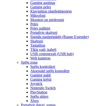
Gaming austiņas
Gaming peles
Klaviatūras planšetdatoriem
Mikrofoni
Monitori un piederumi
Peles
Peles paliktņi
Portatīvie skaļruņi
Signāla pastiprinātāji (Range Extender)
Skaļruņi
Tastatūras
Tīkla vadi, kabeļi
USB centrmezgli (USB hub)
Web kameras
Spēļu zona
Spēļu kontrolieri
Aksesuāri spēļu konsolēm
Gaming galdi
Gaming krēsli
Joystick
Nintendo Switch
PlayStation
Spēļu stūres
Xbox
Portatīvie datori, somas