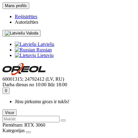
Mans profils
Reģistrēties
Autorizēties
Valoda
Latviešu
Russian
Lietuvių
60001315; 24792412 (LV, RU)
Darba dienas no 10:00 līdz 18:00
0
Jūsu pirkumu grozs ir tukšs!
Visur
Piemēram:
RTX 3060
Kategorijas