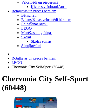
Velosipēdi un piederumi
Ķiveres velobraukšanai
Rotaļlietas un preces bērniem
Bērnu rati
Balansēšanas velosipēdi bērniem
Ēdināšanas krēsli
LEGO
Manēžas un gultiņas
Skolai
Skolas somas
Šūpuļkrēsliņi
Rotaļlietas un preces bērniem
LEGO
Chervonia City Self-Sport (60448)
Chervonia City Self-Sport
(60448)