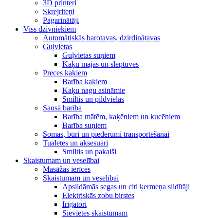
3D printeri
Skrejriteņi
Pagarinātāji
Viss dzivniekiem
Automātiskās barotavas, dzirdinātavas
Guļvietas
Guļvietas suņiem
Kaķu mājas un slēptuves
Preces kaķiem
Barība kaķiem
Kaķu nagu asināmie
Smiltis un pildvielas
Sausā barība
Barība mātēm, kaķēniem un kucēniem
Barība suņiem
Somas, būri un piederumi transportēšanai
Tualetes un aksesuāri
Smiltis un pakaiši
Skaistumam un veselībai
Masāžas ierīces
Skaistumam un veselībai
Apsildāmās segas un citi ķermeņa sildītāji
Elektriskās zobu birstes
Irigatori
Sievietes skaistumam