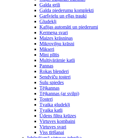
Galda grili
Galda piederumu komplekti
Garšvielu un eļļas trauki
Gludekļi
Kafijas automāti un piederumi
Ķermeņa svari
Maizes krāsniņas
Mikroviļņu krāsni
Mikseri
Mini plītis
Multivārāmie katli
Pannas
Rokas blenderi
Sendviču tosteri
Sulu spiedes
Tējkannas
Tējkannas (ar svilpi)
Tosteri
Tvaika gludekļi
Tvaika katli
Ūdens filtra krūzes
Virtuves kombaini
Virtuves svari
Viss tīrīšanai
Iebūvējamā virtuves tehnika