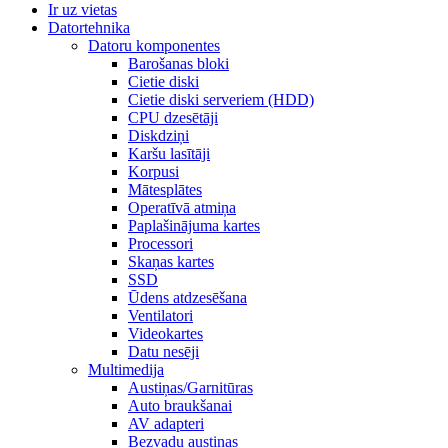
Ir uz vietas
Datortehnika
Datoru komponentes
Barošanas bloki
Cietie diski
Cietie diski serveriem (HDD)
CPU dzesētāji
Diskdziņi
Karšu lasītāji
Korpusi
Mātesplātes
Operatīvā atmiņa
Paplašinājuma kartes
Processori
Skaņas kartes
SSD
Ūdens atdzesēšana
Ventilatori
Videokartes
Datu nesēji
Multimedija
Austiņas/Garnitūras
Auto braukšanai
AV adapteri
Bezvadu austiņas