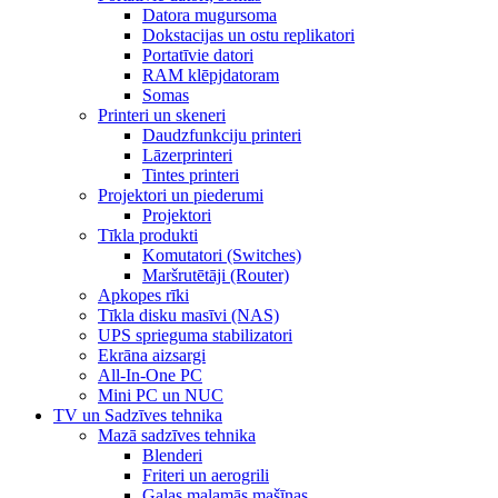
Datora mugursoma
Dokstacijas un ostu replikatori
Portatīvie datori
RAM klēpjdatoram
Somas
Printeri un skeneri
Daudzfunkciju printeri
Lāzerprinteri
Tintes printeri
Projektori un piederumi
Projektori
Tīkla produkti
Komutatori (Switches)
Maršrutētāji (Router)
Apkopes rīki
Tīkla disku masīvi (NAS)
UPS sprieguma stabilizatori
Ekrāna aizsargi
All-In-One PC
Mini PC un NUC
TV un Sadzīves tehnika
Mazā sadzīves tehnika
Blenderi
Friteri un aerogrili
Gaļas maļamās mašīnas