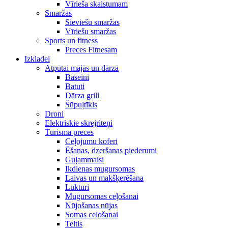
Vīrieša skaistumam
Smaržas
Sieviešu smaržas
Vīriešu smaržas
Sports un fitness
Preces Fitnesam
Izkladei
Atpūtai mājās un dārzā
Baseini
Batuti
Dārza grili
Šūpuļtīkls
Droni
Elektriskie skrejriteņi
Tūrisma preces
Ceļojumu koferi
Ēšanas, dzeršanas piederumi
Guļammaisi
Ikdienas mugursomas
Laivas un makšķerēšana
Lukturi
Mugursomas ceļošanai
Nūjošanas nūjas
Somas ceļošanai
Teltis