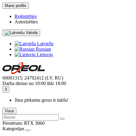
Mans profils
Reģistrēties
Autorizēties
Valoda
Latviešu
Russian
Lietuvių
60001315; 24792412 (LV, RU)
Darba dienas no 10:00 līdz 18:00
0
Jūsu pirkumu grozs ir tukšs!
Visur
Piemēram:
RTX 3060
Kategorijas