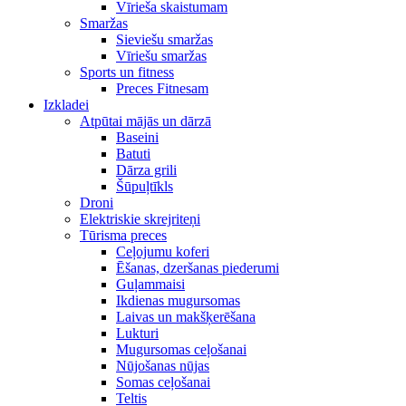
Vīrieša skaistumam
Smaržas
Sieviešu smaržas
Vīriešu smaržas
Sports un fitness
Preces Fitnesam
Izkladei
Atpūtai mājās un dārzā
Baseini
Batuti
Dārza grili
Šūpuļtīkls
Droni
Elektriskie skrejriteņi
Tūrisma preces
Ceļojumu koferi
Ēšanas, dzeršanas piederumi
Guļammaisi
Ikdienas mugursomas
Laivas un makšķerēšana
Lukturi
Mugursomas ceļošanai
Nūjošanas nūjas
Somas ceļošanai
Teltis