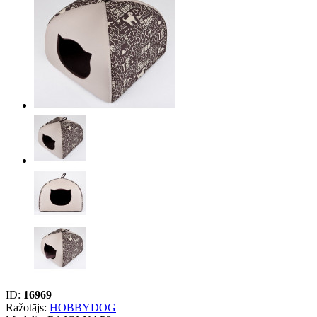
ID:
16969
Ražotājs:
HOBBYDOG