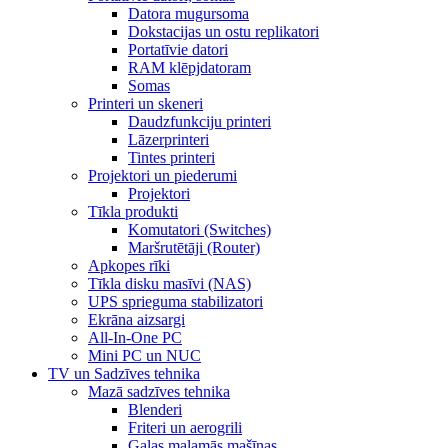
Datora mugursoma
Dokstacijas un ostu replikatori
Portatīvie datori
RAM klēpjdatoram
Somas
Printeri un skeneri
Daudzfunkciju printeri
Lāzerprinteri
Tintes printeri
Projektori un piederumi
Projektori
Tīkla produkti
Komutatori (Switches)
Maršrutētāji (Router)
Apkopes rīki
Tīkla disku masīvi (NAS)
UPS sprieguma stabilizatori
Ekrāna aizsargi
All-In-One PC
Mini PC un NUC
TV un Sadzīves tehnika
Mazā sadzīves tehnika
Blenderi
Friteri un aerogrili
Gaļas maļamās mašīnas