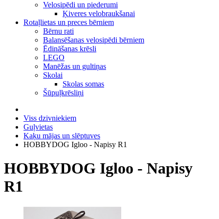
Velosipēdi un piederumi
Ķiveres velobraukšanai
Rotaļlietas un preces bērniem
Bērnu rati
Balansēšanas velosipēdi bērniem
Ēdināšanas krēsli
LEGO
Manēžas un gultiņas
Skolai
Skolas somas
Šūpuļkrēsliņi
Viss dzivniekiem
Guļvietas
Kaķu mājas un slēptuves
HOBBYDOG Igloo - Napisy R1
HOBBYDOG Igloo - Napisy
R1