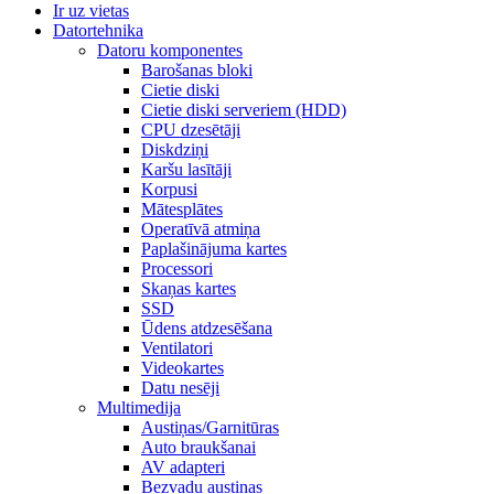
Ir uz vietas
Datortehnika
Datoru komponentes
Barošanas bloki
Cietie diski
Cietie diski serveriem (HDD)
CPU dzesētāji
Diskdziņi
Karšu lasītāji
Korpusi
Mātesplātes
Operatīvā atmiņa
Paplašinājuma kartes
Processori
Skaņas kartes
SSD
Ūdens atdzesēšana
Ventilatori
Videokartes
Datu nesēji
Multimedija
Austiņas/Garnitūras
Auto braukšanai
AV adapteri
Bezvadu austiņas