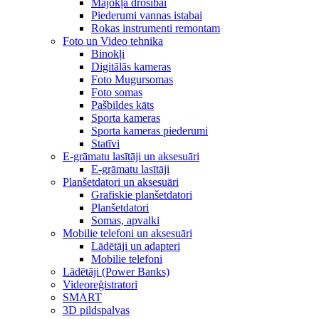
Mājokļa drošībai
Piederumi vannas istabai
Rokas instrumenti remontam
Foto un Video tehnika
Binokļi
Digitālās kameras
Foto Mugursomas
Foto somas
Pašbildes kāts
Sporta kameras
Sporta kameras piederumi
Statīvi
E-grāmatu lasītāji un aksesuāri
E-grāmatu lasītāji
Planšetdatori un aksesuāri
Grafiskie planšetdatori
Planšetdatori
Somas, apvalki
Mobilie telefoni un aksesuāri
Lādētāji un adapteri
Mobilie telefoni
Lādētāji (Power Banks)
Videoreģistratori
SMART
3D pildspalvas