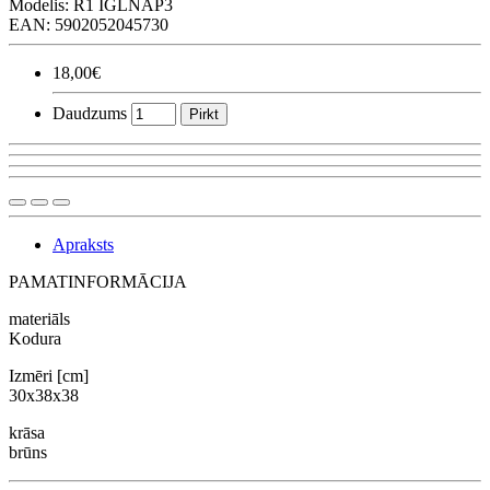
Modelis:
R1 IGLNAP3
EAN: 5902052045730
18,00€
Daudzums
Pirkt
Apraksts
PAMATINFORMĀCIJA
materiāls
Kodura
Izmēri [cm]
30x38x38
krāsa
brūns