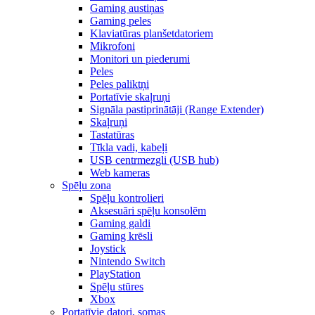
Gaming austiņas
Gaming peles
Klaviatūras planšetdatoriem
Mikrofoni
Monitori un piederumi
Peles
Peles paliktņi
Portatīvie skaļruņi
Signāla pastiprinātāji (Range Extender)
Skaļruņi
Tastatūras
Tīkla vadi, kabeļi
USB centrmezgli (USB hub)
Web kameras
Spēļu zona
Spēļu kontrolieri
Aksesuāri spēļu konsolēm
Gaming galdi
Gaming krēsli
Joystick
Nintendo Switch
PlayStation
Spēļu stūres
Xbox
Portatīvie datori, somas