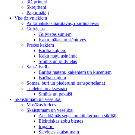
3D printeri
Skrejriteņi
Pagarinātāji
Viss dzivniekiem
Automātiskās barotavas, dzirdinātavas
Guļvietas
Guļvietas suņiem
Kaķu mājas un slēptuves
Preces kaķiem
Barība kaķiem
Kaķu nagu asināmie
Smiltis un pildvielas
Sausā barība
Barība mātēm, kaķēniem un kucēniem
Barība suņiem
Somas, būri un piederumi transportēšanai
Tualetes un aksesuāri
Smiltis un pakaiši
Skaistumam un veselībai
Masāžas ierīces
Skaistumam un veselībai
Apsildāmās segas un citi ķermeņa sildītāji
Elektriskās zobu birstes
Irigatori
Sievietes skaistumam