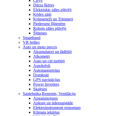
Cirvji
Dārza šķēres
Elektriskie zāles pļāvēji
Ķēdes zāģi
Krūmgrieži un Trimmeri
Piederumi šļūtenēm
Robots zāles pļāvējs
Šļūtenes
Smartband
VR brilles
Auto un moto preces
Akumulatori un lādētāji
Alkometri
Auto un citi turētāji
Autokrēsli
Automagnetolas
Domkrati
GPS navigācijas
Power Inverters
Skaļruņi
Santehnika,Remonts, Ventilācija
Apgaismojums
Apkure un ūdensapgāde
Elektroinstrumenti remontam
Klimata iekārtas