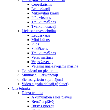
Cepeškrāsnis
Ledusskapji
Mikroviļņu krāsni
Plīts virsmas
Trauku mašīnas
Tvaiku nosuceji
Lielā sadzīves tehnika
Ledusskapji
Mini krāsns
Plītis
Saldētavas
Trauku mašīnas
Veļas mašīnas
Veļas žāvētāji
Veļasmašīna-žāvējamā mašīna
Televizori un piederumi
Multimediju atskaņotāji
Sienas, griestu stiprinājumi
Video signāla dalītāji (Splitter)
Cita tehnika
Dārza tehnika
Akumulatora zāles pļāvēji
Benzīna pļāvēji
Birstes griezēji