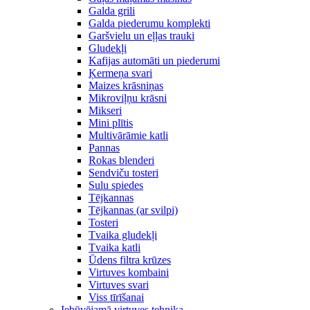
Galda grili
Galda piederumu komplekti
Garšvielu un eļļas trauki
Gludekļi
Kafijas automāti un piederumi
Ķermeņa svari
Maizes krāsniņas
Mikroviļņu krāsni
Mikseri
Mini plītis
Multivārāmie katli
Pannas
Rokas blenderi
Sendviču tosteri
Sulu spiedes
Tējkannas
Tējkannas (ar svilpi)
Tosteri
Tvaika gludekļi
Tvaika katli
Ūdens filtra krūzes
Virtuves kombaini
Virtuves svari
Viss tīrīšanai
Iebūvējamā virtuves tehnika