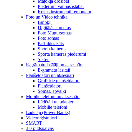
Mājokļa drošībai
Piederumi vannas istabai
Rokas instrumenti remontam
Foto un Video tehnika
Binokļi
Digitālās kameras
Foto Mugursomas
Foto somas
Pašbildes kāts
Sporta kameras
Sporta kameras piederumi
Statīvi
E-grāmatu lasītāji un aksesuāri
E-grāmatu lasītāji
Planšetdatori un aksesuāri
Grafiskie planšetdatori
Planšetdatori
Somas, apvalki
Mobilie telefoni un aksesuāri
Lādētāji un adapteri
Mobilie telefoni
Lādētāji (Power Banks)
Videoreģistratori
SMART
3D pildspalvas