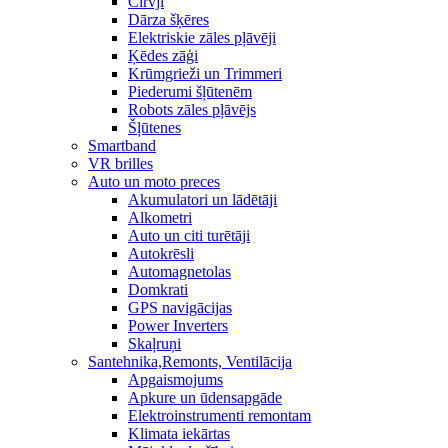
Cirvji
Dārza šķēres
Elektriskie zāles pļāvēji
Ķēdes zāģi
Krūmgrieži un Trimmeri
Piederumi šļūtenēm
Robots zāles pļāvējs
Šļūtenes
Smartband
VR brilles
Auto un moto preces
Akumulatori un lādētāji
Alkometri
Auto un citi turētāji
Autokrēsli
Automagnetolas
Domkrati
GPS navigācijas
Power Inverters
Skaļruņi
Santehnika,Remonts, Ventilācija
Apgaismojums
Apkure un ūdensapgāde
Elektroinstrumenti remontam
Klimata iekārtas