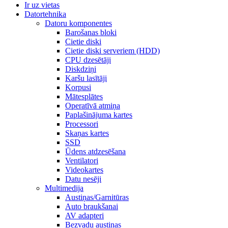
Ir uz vietas
Datortehnika
Datoru komponentes
Barošanas bloki
Cietie diski
Cietie diski serveriem (HDD)
CPU dzesētāji
Diskdziņi
Karšu lasītāji
Korpusi
Mātesplātes
Operatīvā atmiņa
Paplašinājuma kartes
Processori
Skaņas kartes
SSD
Ūdens atdzesēšana
Ventilatori
Videokartes
Datu nesēji
Multimedija
Austiņas/Garnitūras
Auto braukšanai
AV adapteri
Bezvadu austiņas