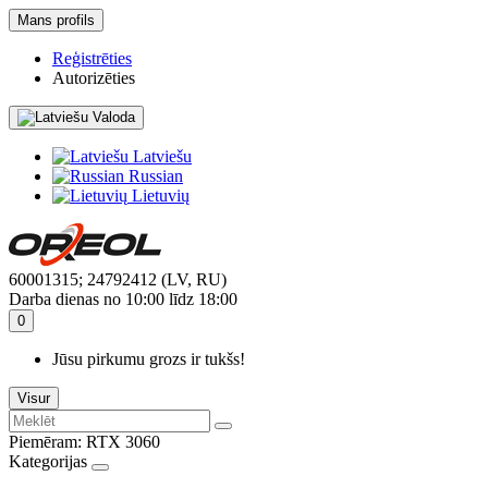
Mans profils
Reģistrēties
Autorizēties
Valoda
Latviešu
Russian
Lietuvių
60001315; 24792412 (LV, RU)
Darba dienas no 10:00 līdz 18:00
0
Jūsu pirkumu grozs ir tukšs!
Visur
Piemēram:
RTX 3060
Kategorijas