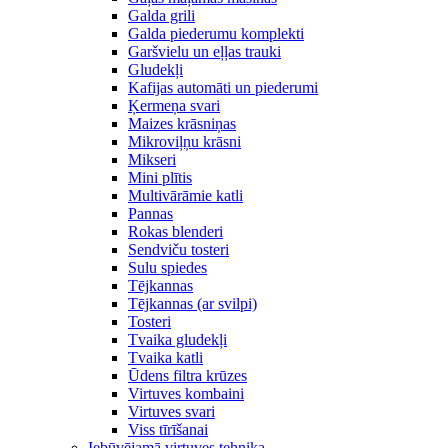
Galda grili
Galda piederumu komplekti
Garšvielu un eļļas trauki
Gludekļi
Kafijas automāti un piederumi
Ķermeņa svari
Maizes krāsniņas
Mikroviļņu krāsni
Mikseri
Mini plītis
Multivārāmie katli
Pannas
Rokas blenderi
Sendviču tosteri
Sulu spiedes
Tējkannas
Tējkannas (ar svilpi)
Tosteri
Tvaika gludekļi
Tvaika katli
Ūdens filtra krūzes
Virtuves kombaini
Virtuves svari
Viss tīrīšanai
Iebūvējamā virtuves tehnika