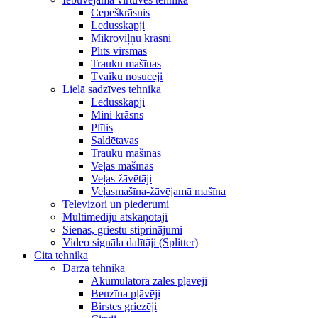
Cepeškrāsnis
Ledusskapji
Mikroviļņu krāsni
Plīts virsmas
Trauku mašīnas
Tvaiku nosuceji
Lielā sadzīves tehnika
Ledusskapji
Mini krāsns
Plītis
Saldētavas
Trauku mašīnas
Veļas mašīnas
Veļas žāvētāji
Veļasmašīna-žāvējamā mašīna
Televizori un piederumi
Multimediju atskaņotāji
Sienas, griestu stiprinājumi
Video signāla dalītāji (Splitter)
Cita tehnika
Dārza tehnika
Akumulatora zāles pļāvēji
Benzīna pļāvēji
Birstes griezēji