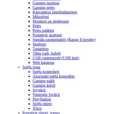
Gaming austiņas
Gaming peles
Klaviatūras planšetdatoriem
Mikrofoni
Monitori un piederumi
Peles
Peles paliktņi
Portatīvie skaļruņi
Signāla pastiprinātāji (Range Extender)
Skaļruņi
Tastatūras
Tīkla vadi, kabeļi
USB centrmezgli (USB hub)
Web kameras
Spēļu zona
Spēļu kontrolieri
Aksesuāri spēļu konsolēm
Gaming galdi
Gaming krēsli
Joystick
Nintendo Switch
PlayStation
Spēļu stūres
Xbox
Portatīvie datori, somas