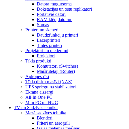
Datora mugursoma
Dokstacijas un ostu replikatori
Portatīvie datori
RAM klēpjdatoram
Somas
Printeri un skeneri
Daudzfunkciju printeri
Lāzerprinteri
Tintes printeri
Projektori un piederumi
Projektori
Tīkla produkti
Komutatori (Switches)
Maršrutētāji (Router)
Apkopes rīki
Tīkla disku masīvi (NAS)
UPS sprieguma stabilizatori
Ekrāna aizsargi
All-In-One PC
Mini PC un NUC
TV un Sadzīves tehnika
Mazā sadzīves tehnika
Blenderi
Friteri un aerogrili
Gaļas maļamās mašīnas