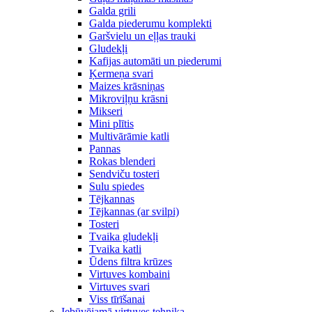
Galda grili
Galda piederumu komplekti
Garšvielu un eļļas trauki
Gludekļi
Kafijas automāti un piederumi
Ķermeņa svari
Maizes krāsniņas
Mikroviļņu krāsni
Mikseri
Mini plītis
Multivārāmie katli
Pannas
Rokas blenderi
Sendviču tosteri
Sulu spiedes
Tējkannas
Tējkannas (ar svilpi)
Tosteri
Tvaika gludekļi
Tvaika katli
Ūdens filtra krūzes
Virtuves kombaini
Virtuves svari
Viss tīrīšanai
Iebūvējamā virtuves tehnika