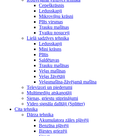
Cepeškrāsnis
Ledusskapji
Mikroviļņu krāsni
Plīts virsmas
Trauku mašīnas
Tvaiku nosuceji
Lielā sadzīves tehnika
Ledusskapji
Mini krāsns
Plītis
Saldētavas
Trauku mašīnas
Veļas mašīnas
Veļas žāvētāji
Veļasmašīna-žāvējamā mašīna
Televizori un piederumi
Multimediju atskaņotāji
Sienas, griestu stiprinājumi
Video signāla dalītāji (Splitter)
Cita tehnika
Dārza tehnika
Akumulatora zāles pļāvēji
Benzīna pļāvēji
Birstes griezēji