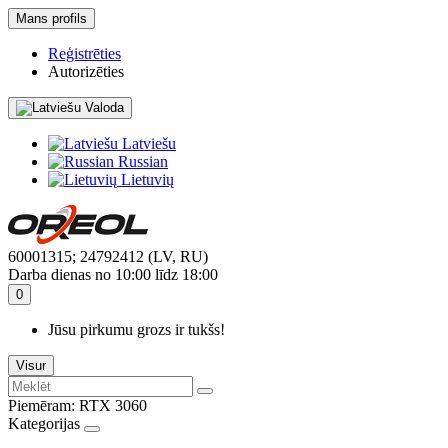
Mans profils
Reģistrēties
Autorizēties
Valoda
Latviešu
Russian
Lietuvių
60001315; 24792412 (LV, RU)
Darba dienas no 10:00 līdz 18:00
0
Jūsu pirkumu grozs ir tukšs!
Visur
Piemēram:
RTX 3060
Kategorijas