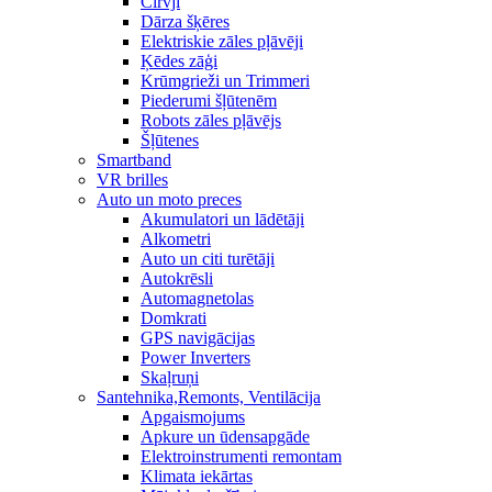
Cirvji
Dārza šķēres
Elektriskie zāles pļāvēji
Ķēdes zāģi
Krūmgrieži un Trimmeri
Piederumi šļūtenēm
Robots zāles pļāvējs
Šļūtenes
Smartband
VR brilles
Auto un moto preces
Akumulatori un lādētāji
Alkometri
Auto un citi turētāji
Autokrēsli
Automagnetolas
Domkrati
GPS navigācijas
Power Inverters
Skaļruņi
Santehnika,Remonts, Ventilācija
Apgaismojums
Apkure un ūdensapgāde
Elektroinstrumenti remontam
Klimata iekārtas