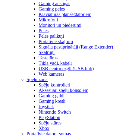
Gaming austiņas
Gaming peles
Klaviatūras planšetdatoriem
Mikrofoni
Monitori un piederumi
Peles
Peles paliktņi
Portatīvie skaļruņi
Signāla pastiprinātāji (Range Extender)
Skaļruņi
Tastatūras
Tīkla vadi, kabeļi
USB centrmezgli (USB hub)
Web kameras
Spēļu zona
Spēļu kontrolieri
Aksesuāri spēļu konsolēm
Gaming galdi
Gaming krēsli
Joystick
Nintendo Switch
PlayStation
Spēļu stūres
Xbox
Portatīvie datori, somas