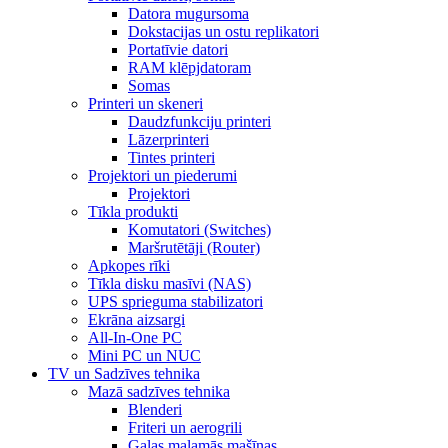
Datora mugursoma
Dokstacijas un ostu replikatori
Portatīvie datori
RAM klēpjdatoram
Somas
Printeri un skeneri
Daudzfunkciju printeri
Lāzerprinteri
Tintes printeri
Projektori un piederumi
Projektori
Tīkla produkti
Komutatori (Switches)
Maršrutētāji (Router)
Apkopes rīki
Tīkla disku masīvi (NAS)
UPS sprieguma stabilizatori
Ekrāna aizsargi
All-In-One PC
Mini PC un NUC
TV un Sadzīves tehnika
Mazā sadzīves tehnika
Blenderi
Friteri un aerogrili
Gaļas maļamās mašīnas