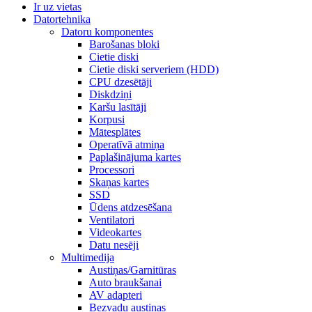
Ir uz vietas
Datortehnika
Datoru komponentes
Barošanas bloki
Cietie diski
Cietie diski serveriem (HDD)
CPU dzesētāji
Diskdziņi
Karšu lasītāji
Korpusi
Mātesplātes
Operatīvā atmiņa
Paplašinājuma kartes
Processori
Skaņas kartes
SSD
Ūdens atdzesēšana
Ventilatori
Videokartes
Datu nesēji
Multimedija
Austiņas/Garnitūras
Auto braukšanai
AV adapteri
Bezvadu austiņas