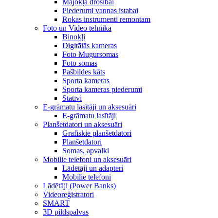
Mājokļa drošībai
Piederumi vannas istabai
Rokas instrumenti remontam
Foto un Video tehnika
Binokļi
Digitālās kameras
Foto Mugursomas
Foto somas
Pašbildes kāts
Sporta kameras
Sporta kameras piederumi
Statīvi
E-grāmatu lasītāji un aksesuāri
E-grāmatu lasītāji
Planšetdatori un aksesuāri
Grafiskie planšetdatori
Planšetdatori
Somas, apvalki
Mobilie telefoni un aksesuāri
Lādētāji un adapteri
Mobilie telefoni
Lādētāji (Power Banks)
Videoreģistratori
SMART
3D pildspalvas