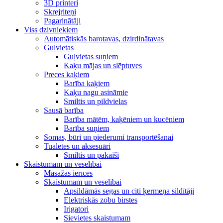
3D printeri
Skrejriteņi
Pagarinātāji
Viss dzivniekiem
Automātiskās barotavas, dzirdinātavas
Guļvietas
Guļvietas suņiem
Kaķu mājas un slēptuves
Preces kaķiem
Barība kaķiem
Kaķu nagu asināmie
Smiltis un pildvielas
Sausā barība
Barība mātēm, kaķēniem un kucēniem
Barība suņiem
Somas, būri un piederumi transportēšanai
Tualetes un aksesuāri
Smiltis un pakaiši
Skaistumam un veselībai
Masāžas ierīces
Skaistumam un veselībai
Apsildāmās segas un citi ķermeņa sildītāji
Elektriskās zobu birstes
Irigatori
Sievietes skaistumam