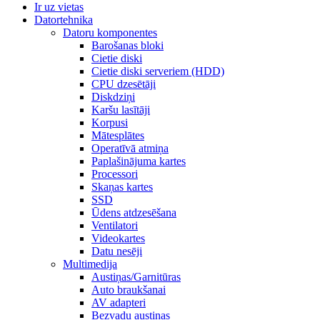
Ir uz vietas
Datortehnika
Datoru komponentes
Barošanas bloki
Cietie diski
Cietie diski serveriem (HDD)
CPU dzesētāji
Diskdziņi
Karšu lasītāji
Korpusi
Mātesplātes
Operatīvā atmiņa
Paplašinājuma kartes
Processori
Skaņas kartes
SSD
Ūdens atdzesēšana
Ventilatori
Videokartes
Datu nesēji
Multimedija
Austiņas/Garnitūras
Auto braukšanai
AV adapteri
Bezvadu austiņas