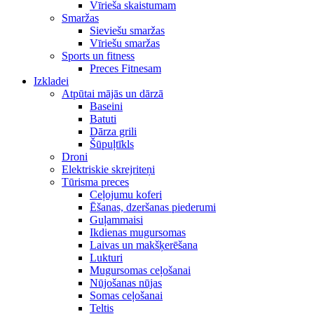
Vīrieša skaistumam
Smaržas
Sieviešu smaržas
Vīriešu smaržas
Sports un fitness
Preces Fitnesam
Izkladei
Atpūtai mājās un dārzā
Baseini
Batuti
Dārza grili
Šūpuļtīkls
Droni
Elektriskie skrejriteņi
Tūrisma preces
Ceļojumu koferi
Ēšanas, dzeršanas piederumi
Guļammaisi
Ikdienas mugursomas
Laivas un makšķerēšana
Lukturi
Mugursomas ceļošanai
Nūjošanas nūjas
Somas ceļošanai
Teltis