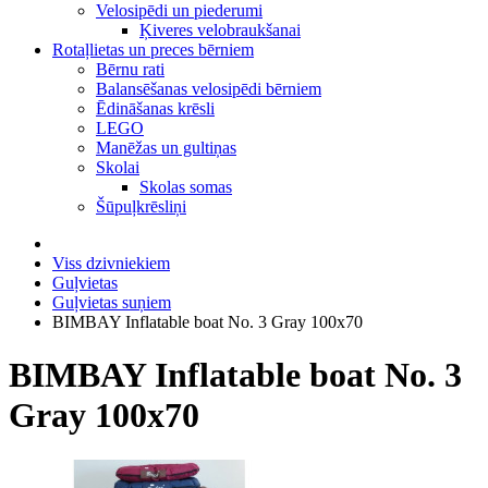
Velosipēdi un piederumi
Ķiveres velobraukšanai
Rotaļlietas un preces bērniem
Bērnu rati
Balansēšanas velosipēdi bērniem
Ēdināšanas krēsli
LEGO
Manēžas un gultiņas
Skolai
Skolas somas
Šūpuļkrēsliņi
Viss dzivniekiem
Guļvietas
Guļvietas suņiem
BIMBAY Inflatable boat No. 3 Gray 100x70
BIMBAY Inflatable boat No. 3
Gray 100x70