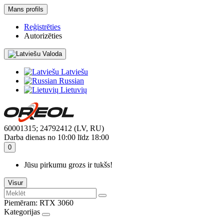
Mans profils
Reģistrēties
Autorizēties
Valoda
Latviešu
Russian
Lietuvių
60001315; 24792412 (LV, RU)
Darba dienas no 10:00 līdz 18:00
0
Jūsu pirkumu grozs ir tukšs!
Visur
Piemēram:
RTX 3060
Kategorijas