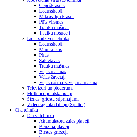
Cepeškrāsnis
Ledusskapji
Mikroviļņu krāsni
Plīts virsmas
Trauku mašīnas
Tvaiku nosuceji
Lielā sadzīves tehnika
Ledusskapji
Mini krāsns
Plītis
Saldētavas
Trauku mašīnas
Veļas mašīnas
Veļas žāvētāji
Veļasmašīna-žāvējamā mašīna
Televizori un piederumi
Multimediju atskaņotāji
Sienas, griestu stiprinājumi
Video signāla dalītāji (Splitter)
Cita tehnika
Dārza tehnika
Akumulatora zāles pļāvēji
Benzīna pļāvēji
Birstes griezēji