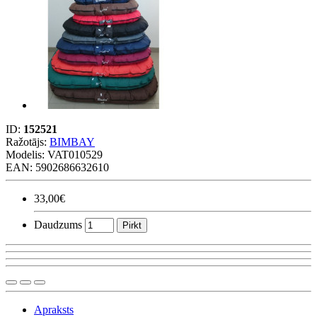
ID:
152521
Ražotājs:
BIMBAY
Modelis:
VAT010529
EAN: 5902686632610
33,00€
Daudzums
Pirkt
Apraksts