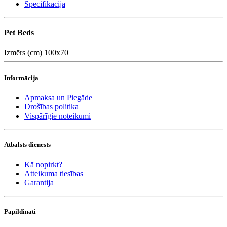
Specifikācija
Pet Beds
Izmērs (cm)
100x70
Informācija
Apmaksa un Piegāde
Drošības politika
Vispārīgie noteikumi
Atbalsts dienests
Kā nopirkt?
Atteikuma tiesības
Garantija
Papildināti