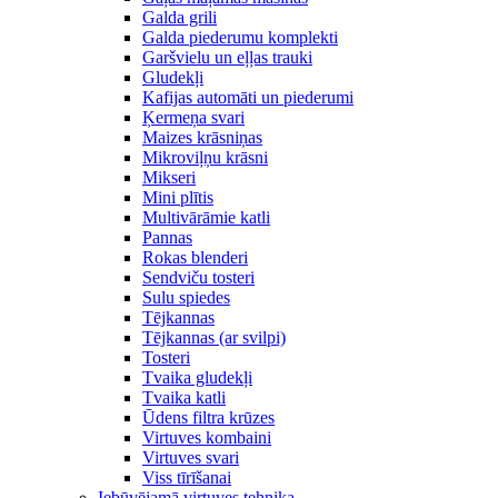
Galda grili
Galda piederumu komplekti
Garšvielu un eļļas trauki
Gludekļi
Kafijas automāti un piederumi
Ķermeņa svari
Maizes krāsniņas
Mikroviļņu krāsni
Mikseri
Mini plītis
Multivārāmie katli
Pannas
Rokas blenderi
Sendviču tosteri
Sulu spiedes
Tējkannas
Tējkannas (ar svilpi)
Tosteri
Tvaika gludekļi
Tvaika katli
Ūdens filtra krūzes
Virtuves kombaini
Virtuves svari
Viss tīrīšanai
Iebūvējamā virtuves tehnika