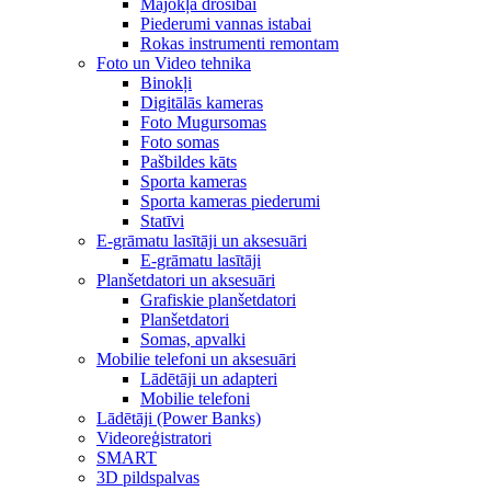
Mājokļa drošībai
Piederumi vannas istabai
Rokas instrumenti remontam
Foto un Video tehnika
Binokļi
Digitālās kameras
Foto Mugursomas
Foto somas
Pašbildes kāts
Sporta kameras
Sporta kameras piederumi
Statīvi
E-grāmatu lasītāji un aksesuāri
E-grāmatu lasītāji
Planšetdatori un aksesuāri
Grafiskie planšetdatori
Planšetdatori
Somas, apvalki
Mobilie telefoni un aksesuāri
Lādētāji un adapteri
Mobilie telefoni
Lādētāji (Power Banks)
Videoreģistratori
SMART
3D pildspalvas