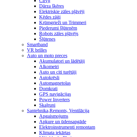
Cirvji
Dārza šķēres
Elektriskie zāles pļāvēji
Ķēdes zāģi
Krūmgrieži un Trimmeri
Piederumi šļūtenēm
Robots zāles pļāvējs
Šļūtenes
Smartband
VR brilles
Auto un moto preces
Akumulatori un lādētāji
Alkometri
Auto un citi turētāji
Autokrēsli
Automagnetolas
Domkrati
GPS navigācijas
Power Inverters
Skaļruņi
Santehnika,Remonts, Ventilācija
Apgaismojums
Apkure un ūdensapgāde
Elektroinstrumenti remontam
Klimata iekārtas