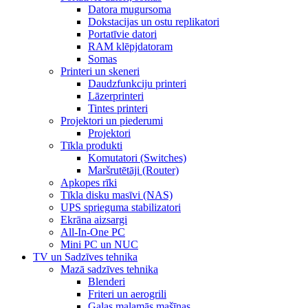
Datora mugursoma
Dokstacijas un ostu replikatori
Portatīvie datori
RAM klēpjdatoram
Somas
Printeri un skeneri
Daudzfunkciju printeri
Lāzerprinteri
Tintes printeri
Projektori un piederumi
Projektori
Tīkla produkti
Komutatori (Switches)
Maršrutētāji (Router)
Apkopes rīki
Tīkla disku masīvi (NAS)
UPS sprieguma stabilizatori
Ekrāna aizsargi
All-In-One PC
Mini PC un NUC
TV un Sadzīves tehnika
Mazā sadzīves tehnika
Blenderi
Friteri un aerogrili
Gaļas maļamās mašīnas