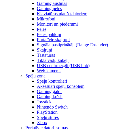
Gaming austiņas
Gaming peles
Klaviatūras planšetdatoriem
Mikrofoni
Monitori un piederumi
Peles
Peles paliktņi
Portatīvie skaļruņi
Signāla pastiprinātāji (Range Extender)
Skaļruņi
Tastatūras
Tīkla vadi, kabeļi
USB centrmezgli (USB hub)
Web kameras
Spēļu zona
Spēļu kontrolieri
Aksesuāri spēļu konsolēm
Gaming galdi
Gaming krēsli
Joystick
Nintendo Switch
PlayStation
Spēļu stūres
Xbox
Portatīvie datori, somas