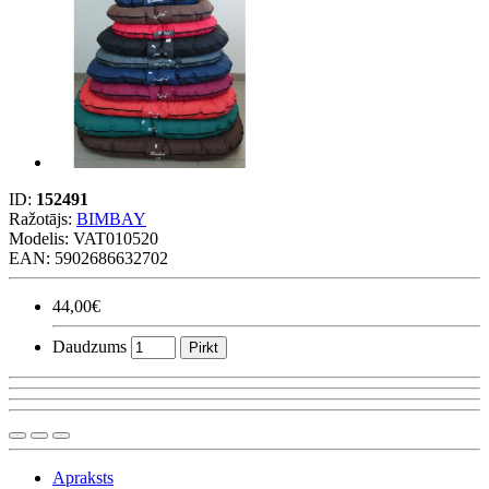
ID:
152491
Ražotājs:
BIMBAY
Modelis:
VAT010520
EAN: 5902686632702
44,00€
Daudzums
Pirkt
Apraksts