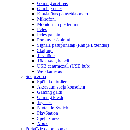
Gaming austiņas
Gaming peles
Klaviatūras planšetdatoriem
Mikrofoni
Monitori un piederumi
Peles
Peles paliktņi
Portatīvie skaļruņi
Signāla pastiprinātāji (Range Extender)
Skaļruņi
Tastatūras
Tīkla vadi, kabeļi
USB centrmezgli (USB hub)
Web kameras
Spēļu zona
Spēļu kontrolieri
Aksesuāri spēļu konsolēm
Gaming galdi
Gaming krēsli
Joystick
Nintendo Switch
PlayStation
Spēļu stūres
Xbox
Portatīvie datori, somas