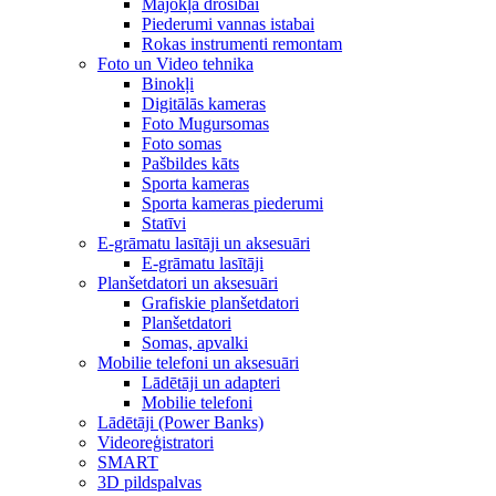
Mājokļa drošībai
Piederumi vannas istabai
Rokas instrumenti remontam
Foto un Video tehnika
Binokļi
Digitālās kameras
Foto Mugursomas
Foto somas
Pašbildes kāts
Sporta kameras
Sporta kameras piederumi
Statīvi
E-grāmatu lasītāji un aksesuāri
E-grāmatu lasītāji
Planšetdatori un aksesuāri
Grafiskie planšetdatori
Planšetdatori
Somas, apvalki
Mobilie telefoni un aksesuāri
Lādētāji un adapteri
Mobilie telefoni
Lādētāji (Power Banks)
Videoreģistratori
SMART
3D pildspalvas