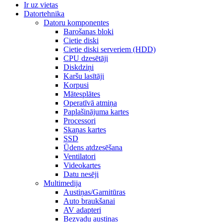
Ir uz vietas
Datortehnika
Datoru komponentes
Barošanas bloki
Cietie diski
Cietie diski serveriem (HDD)
CPU dzesētāji
Diskdziņi
Karšu lasītāji
Korpusi
Mātesplātes
Operatīvā atmiņa
Paplašinājuma kartes
Processori
Skaņas kartes
SSD
Ūdens atdzesēšana
Ventilatori
Videokartes
Datu nesēji
Multimedija
Austiņas/Garnitūras
Auto braukšanai
AV adapteri
Bezvadu austiņas