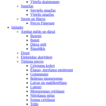
Vīrieša skaistumam
Smaržas
Sieviešu smaržas
Vīriešu smaržas
Sports un fitness
Preces Fitnesam
Izkladei
Atpūtai mājās un dārzā
Baseini
Batuti
Dārza grili
Šūpuļtīkls
Droni
Elektriskie skrejriteņi
Tūrisma preces
Ceļojumu koferi
Ēšanas, dzeršanas piederumi
Guļammaisi
Ikdienas mugursomas
Laivas un makšķerēšana
Lukturi
Mugursomas ceļošanai
Nūjošanas nūjas
Somas ceļošanai
Teltis