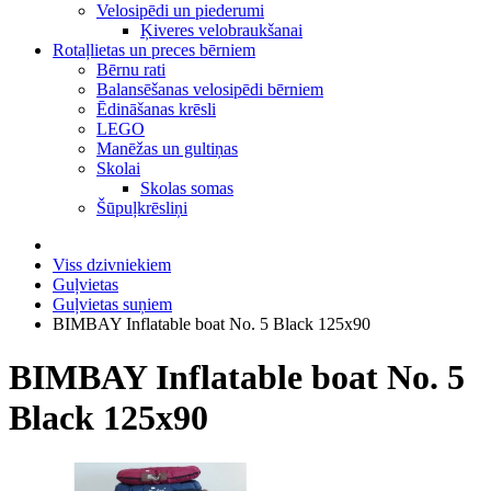
Velosipēdi un piederumi
Ķiveres velobraukšanai
Rotaļlietas un preces bērniem
Bērnu rati
Balansēšanas velosipēdi bērniem
Ēdināšanas krēsli
LEGO
Manēžas un gultiņas
Skolai
Skolas somas
Šūpuļkrēsliņi
Viss dzivniekiem
Guļvietas
Guļvietas suņiem
BIMBAY Inflatable boat No. 5 Black 125x90
BIMBAY Inflatable boat No. 5
Black 125x90