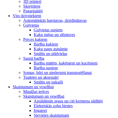
3D printeri
Skrejriteņi
Pagarinātāji
Viss dzivniekiem
Automātiskās barotavas, dzirdinātavas
Guļvietas
Guļvietas suņiem
Kaķu mājas un slēptuves
Preces kaķiem
Barība kaķiem
Kaķu nagu asināmie
Smiltis un pildvielas
Sausā barība
Barība mātēm, kaķēniem un kucēniem
Barība suņiem
Somas, būri un piederumi transportēšanai
Tualetes un aksesuāri
Smiltis un pakaiši
Skaistumam un veselībai
Masāžas ierīces
Skaistumam un veselībai
Apsildāmās segas un citi ķermeņa sildītāji
Elektriskās zobu birstes
Irigatori
Sievietes skaistumam