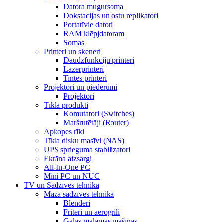
Datora mugursoma
Dokstacijas un ostu replikatori
Portatīvie datori
RAM klēpjdatoram
Somas
Printeri un skeneri
Daudzfunkciju printeri
Lāzerprinteri
Tintes printeri
Projektori un piederumi
Projektori
Tīkla produkti
Komutatori (Switches)
Maršrutētāji (Router)
Apkopes rīki
Tīkla disku masīvi (NAS)
UPS sprieguma stabilizatori
Ekrāna aizsargi
All-In-One PC
Mini PC un NUC
TV un Sadzīves tehnika
Mazā sadzīves tehnika
Blenderi
Friteri un aerogrili
Gaļas maļamās mašīnas