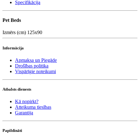
Specifikācija
Pet Beds
Izmērs (cm)
125x90
Informācija
Apmaksa un Piegāde
Drošības politika
Vispārīgie noteikumi
Atbalsts dienests
Kā nopirkt?
Atteikuma tiesības
Garantija
Papildināti