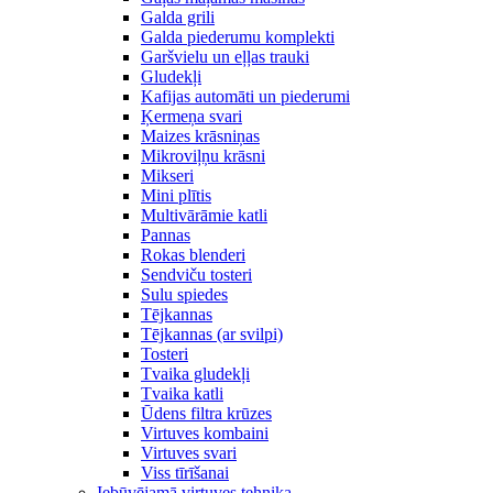
Galda grili
Galda piederumu komplekti
Garšvielu un eļļas trauki
Gludekļi
Kafijas automāti un piederumi
Ķermeņa svari
Maizes krāsniņas
Mikroviļņu krāsni
Mikseri
Mini plītis
Multivārāmie katli
Pannas
Rokas blenderi
Sendviču tosteri
Sulu spiedes
Tējkannas
Tējkannas (ar svilpi)
Tosteri
Tvaika gludekļi
Tvaika katli
Ūdens filtra krūzes
Virtuves kombaini
Virtuves svari
Viss tīrīšanai
Iebūvējamā virtuves tehnika