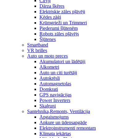
Cirvji
Dārza šķēres
Elektriskie zāles pļāvēji
Ķēdes zāģi
Krūmgrieži un Trimmeri
Piederumi šļūtenēm
Robots zāles pļāvējs
Šļūtenes
Smartband
VR brilles
Auto un moto preces
Akumulatori un lādētāji
Alkometri
Auto un citi turētāji
Autokrēsli
Automagnetolas
Domkrati
GPS navigācijas
Power Inverters
Skaļruņi
Santehnika,Remonts, Ventilācija
Apgaismojums
Apkure un ūdensapgāde
Elektroinstrumenti remontam
Klimata iekārtas