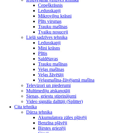
Cepeškrāsnis
Ledusskapji
Mikroviļņu krāsni
Plīts virsmas
Trauku mašīnas
Tvaiku nosuceji
Lielā sadzīves tehnika
Ledusskapji
Mini krāsns
Plītis
Saldētavas
Trauku mašīnas
Veļas mašīnas
Veļas žāvētāji
Veļasmašīna-žāvējamā mašīna
Televizori un piederumi
Multimediju atskaņotāji
Sienas, griestu stiprinājumi
Video signāla dalītāji (Splitter)
Cita tehnika
Dārza tehnika
Akumulatora zāles pļāvēji
Benzīna pļāvēji
Birstes griezēji