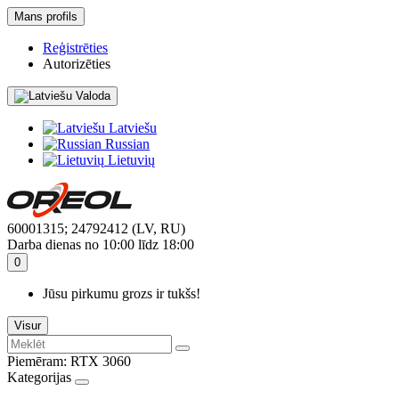
Mans profils
Reģistrēties
Autorizēties
Valoda
Latviešu
Russian
Lietuvių
60001315; 24792412 (LV, RU)
Darba dienas no 10:00 līdz 18:00
0
Jūsu pirkumu grozs ir tukšs!
Visur
Piemēram:
RTX 3060
Kategorijas