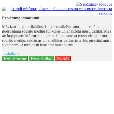
Privātuma iestatījumi
Mēs izmantojam sīkfailus, lai personalizētu saturu un reklāmu,
nodrošinātu sociālo mediju funkcijas un analizētu mūsu trafiku. Mēs
arī kopīgojam informāciju par to, kā izmantojat mūsu vietni ar mūsu
sociālo mediju, reklāmas un analītikas partneriem. Jūs piekrītat mūsu
sīkdatnēm, ja turpināsit izmantot mūsu vietni.
Iestatījumi
Reklāma
Piekrist visiem
Pieņemt atlasi
Noraidīt
Lietotāja dati
Reklāmas personalizēšana
Analītika
Funkcionalitāte
Personalizēšana
Drošība
Privacy Policy