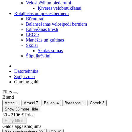
Velosipēdi un piederumi
Ķiveres velobraukšanai
Rotaļlietas un preces bērniem
Bērnu rati
Balansēšanas velosipēdi bērniem
Ēdināšanas krēsli
LEGO
Manēžas un gultiņas
Skolai
Skolas somas
Šūpuļkrēsliņi
Datortehnika
Spēļu zona
Gaming galdi
Filtrs
Brand
Antec
1
Arozzi
7
Beliani
4
Bytezone
1
Cortek
3
Show 33 more
Hide
30
-
2106
€
Price
Entry filters
Galda apgaismojums