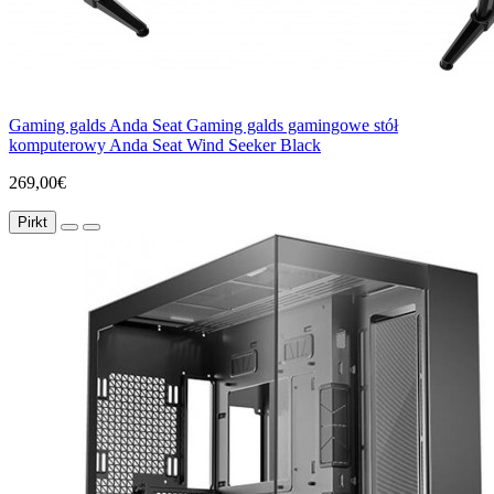
Gaming galds Anda Seat Gaming galds gamingowe stół
komputerowy Anda Seat Wind Seeker Black
269,00€
Pirkt