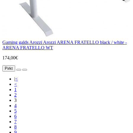
Gaming galds Arozzi Arozzi ARENA FRATELLO black / white -
ARENA FRATELLO WT
174,00€
Pirkt
|<
<
1
2
3
4
5
6
7
8
9