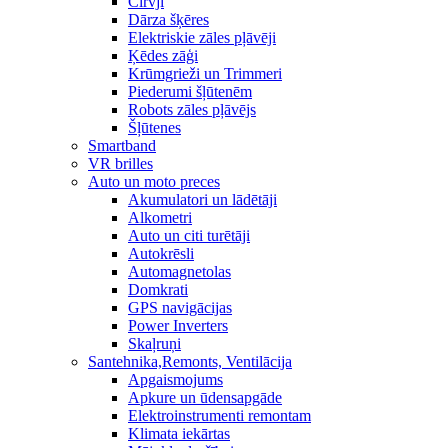
Cirvji
Dārza šķēres
Elektriskie zāles pļāvēji
Ķēdes zāģi
Krūmgrieži un Trimmeri
Piederumi šļūtenēm
Robots zāles pļāvējs
Šļūtenes
Smartband
VR brilles
Auto un moto preces
Akumulatori un lādētāji
Alkometri
Auto un citi turētāji
Autokrēsli
Automagnetolas
Domkrati
GPS navigācijas
Power Inverters
Skaļruņi
Santehnika,Remonts, Ventilācija
Apgaismojums
Apkure un ūdensapgāde
Elektroinstrumenti remontam
Klimata iekārtas