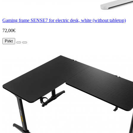
Gaming frame SENSE7 for electric desk, white (without tabletop)
72,00€
Pirkt