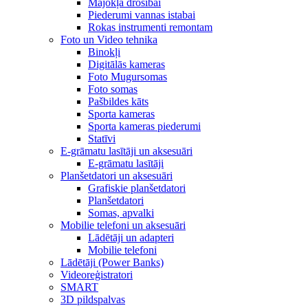
Mājokļa drošībai
Piederumi vannas istabai
Rokas instrumenti remontam
Foto un Video tehnika
Binokļi
Digitālās kameras
Foto Mugursomas
Foto somas
Pašbildes kāts
Sporta kameras
Sporta kameras piederumi
Statīvi
E-grāmatu lasītāji un aksesuāri
E-grāmatu lasītāji
Planšetdatori un aksesuāri
Grafiskie planšetdatori
Planšetdatori
Somas, apvalki
Mobilie telefoni un aksesuāri
Lādētāji un adapteri
Mobilie telefoni
Lādētāji (Power Banks)
Videoreģistratori
SMART
3D pildspalvas