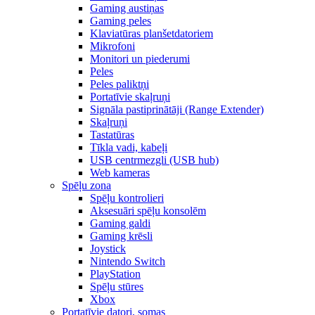
Gaming austiņas
Gaming peles
Klaviatūras planšetdatoriem
Mikrofoni
Monitori un piederumi
Peles
Peles paliktņi
Portatīvie skaļruņi
Signāla pastiprinātāji (Range Extender)
Skaļruņi
Tastatūras
Tīkla vadi, kabeļi
USB centrmezgli (USB hub)
Web kameras
Spēļu zona
Spēļu kontrolieri
Aksesuāri spēļu konsolēm
Gaming galdi
Gaming krēsli
Joystick
Nintendo Switch
PlayStation
Spēļu stūres
Xbox
Portatīvie datori, somas