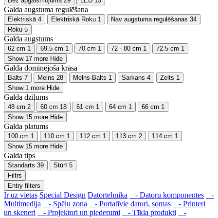
Bez apgaismojuma
29
LED
15
Galda augstuma regulēšana
Elektriskā
4
Elektriskā Roku
1
Nav augstuma regulēšanas
34
Roku
5
Galda augstums
62 cm
1
69.5 cm
1
70 cm
1
72 - 80 cm
1
72.5 cm
1
Show 17 more
Hide
Galda dominējošā krāsa
Balts
7
Melns
28
Melns-Balts
1
Sarkans
4
Zelts
1
Show 1 more
Hide
Galda dziļums
48 cm
2
60 cm
18
61 cm
1
64 cm
1
66 cm
1
Show 15 more
Hide
Galda platums
100 cm
1
110 cm
1
112 cm
1
113 cm
2
114 cm
1
Show 15 more
Hide
Galda tips
Standarts
39
Stūrī
5
Filtrs
Entry filters
Ir uz vietas
Special Design
Datortehnika
- Datoru komponentes
-
Multimedija
- Spēļu zona
- Portatīvie datori, somas
- Printeri
un skeneri
- Projektori un piederumi
- Tīkla produkti
-