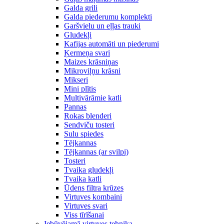
Galda grili
Galda piederumu komplekti
Garšvielu un eļļas trauki
Gludekļi
Kafijas automāti un piederumi
Ķermeņa svari
Maizes krāsniņas
Mikroviļņu krāsni
Mikseri
Mini plītis
Multivārāmie katli
Pannas
Rokas blenderi
Sendviču tosteri
Sulu spiedes
Tējkannas
Tējkannas (ar svilpi)
Tosteri
Tvaika gludekļi
Tvaika katli
Ūdens filtra krūzes
Virtuves kombaini
Virtuves svari
Viss tīrīšanai
Iebūvējamā virtuves tehnika