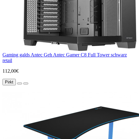
Gaming galds Antec Geh Antec Gamer C8 Full Tower schwarz
retail
112,00€
Pirkt