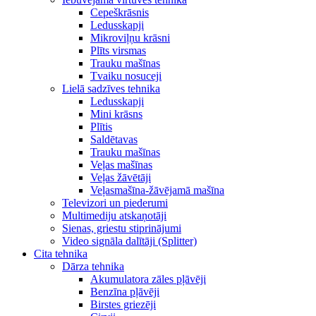
Cepeškrāsnis
Ledusskapji
Mikroviļņu krāsni
Plīts virsmas
Trauku mašīnas
Tvaiku nosuceji
Lielā sadzīves tehnika
Ledusskapji
Mini krāsns
Plītis
Saldētavas
Trauku mašīnas
Veļas mašīnas
Veļas žāvētāji
Veļasmašīna-žāvējamā mašīna
Televizori un piederumi
Multimediju atskaņotāji
Sienas, griestu stiprinājumi
Video signāla dalītāji (Splitter)
Cita tehnika
Dārza tehnika
Akumulatora zāles pļāvēji
Benzīna pļāvēji
Birstes griezēji