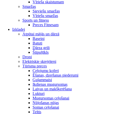
Vīrieša skaistumam
Smaržas
Sieviešu smaržas
Vīriešu smaržas
Sports un fitness
Preces Fitnesam
Izkladei
Atpūtai mājās un dārzā
Baseini
Batuti
Dārza grili
Šūpuļtīkls
Droni
Elektriskie skrejriteņi
Tūrisma preces
Ceļojumu koferi
Ēšanas, dzeršanas piederumi
Guļammaisi
Ikdienas mugursomas
Laivas un makšķerēšana
Lukturi
Mugursomas ceļošanai
Nūjošanas nūjas
Somas ceļošanai
Teltis