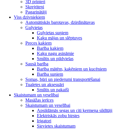
3D printeri
Skrejriteņi
Pagarinātāji
Viss dzivniekiem
Automātiskās barotavas, dzirdinātavas
Guļvietas
Guļvietas suņiem
Kaķu mājas un slēptuves
Preces kaķiem
Barība kaķiem
Kaķu nagu asināmie
Smiltis un pildvielas
Sausā barība
Barība mātēm, kaķēniem un kucēniem
Barība suņiem
Somas, būri un piederumi transportēšanai
Tualetes un aksesuāri
Smiltis un pakaiši
Skaistumam un veselībai
Masāžas ierīces
Skaistumam un veselībai
Apsildāmās segas un citi ķermeņa sildītāji
Elektriskās zobu birstes
Irigatori
Sievietes skaistumam