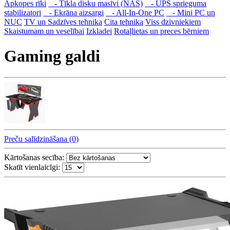
Apkopes rīki
- Tīkla disku masīvi (NAS)
- UPS sprieguma
stabilizatori
- Ekrāna aizsargi
- All-In-One PC
- Mini PC un
NUC
TV un Sadzīves tehnika
Cita tehnika
Viss dzivniekiem
Skaistumam un veselībai
Izkladei
Rotaļlietas un preces bērniem
Gaming galdi
Preču salīdzināšana (0)
Kārtošanas secība:
Skatīt vienlaicīgi: