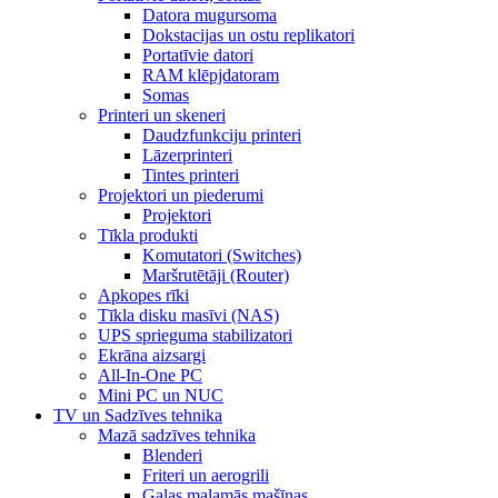
Datora mugursoma
Dokstacijas un ostu replikatori
Portatīvie datori
RAM klēpjdatoram
Somas
Printeri un skeneri
Daudzfunkciju printeri
Lāzerprinteri
Tintes printeri
Projektori un piederumi
Projektori
Tīkla produkti
Komutatori (Switches)
Maršrutētāji (Router)
Apkopes rīki
Tīkla disku masīvi (NAS)
UPS sprieguma stabilizatori
Ekrāna aizsargi
All-In-One PC
Mini PC un NUC
TV un Sadzīves tehnika
Mazā sadzīves tehnika
Blenderi
Friteri un aerogrili
Gaļas maļamās mašīnas