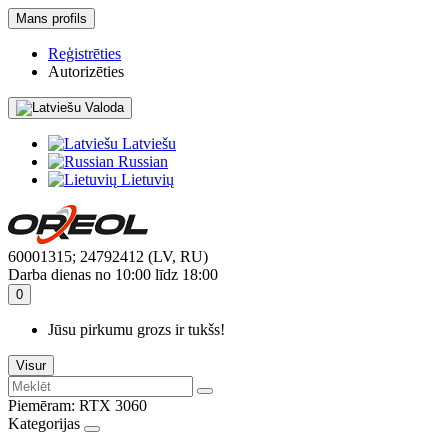
Mans profils
Reģistrēties
Autorizēties
Valoda
Latviešu
Russian
Lietuvių
60001315; 24792412 (LV, RU)
Darba dienas no 10:00 līdz 18:00
0
Jūsu pirkumu grozs ir tukšs!
Visur
Piemēram:
RTX 3060
Kategorijas