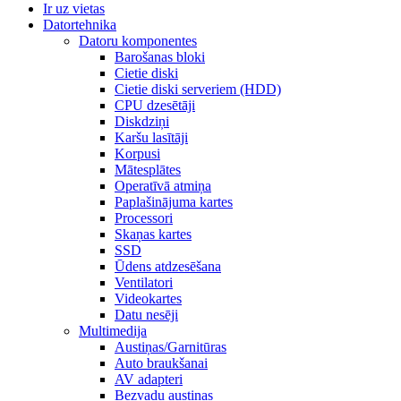
Ir uz vietas
Datortehnika
Datoru komponentes
Barošanas bloki
Cietie diski
Cietie diski serveriem (HDD)
CPU dzesētāji
Diskdziņi
Karšu lasītāji
Korpusi
Mātesplātes
Operatīvā atmiņa
Paplašinājuma kartes
Processori
Skaņas kartes
SSD
Ūdens atdzesēšana
Ventilatori
Videokartes
Datu nesēji
Multimedija
Austiņas/Garnitūras
Auto braukšanai
AV adapteri
Bezvadu austiņas